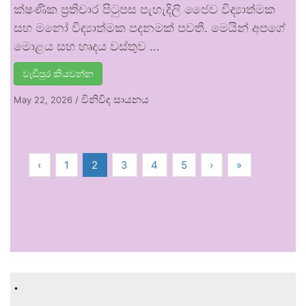
ක්ෂණික ප්‍රතිචාර පිටුපස පැහැදිලි ජෛව විද්‍යාත්මක
සහ මනෝ විද්‍යාත්මක පදනමක් පවතී. මෙයින් අපගේ
මොළය සහ හෘදය වස්තුව …
වැඩිපුර කියවන්න
විනිවිද සායනය
May 22, 2026
/
‹
1
2
3
4
5
›
»
.