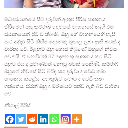
මධ්‍යස්ථානයේ සිටි දරුවන් ඇතුළු පිරිස ඝාතනය
කිරීමෙන් පසු කම්රාබ් නැවතත් වාහනයේ නැගී එම
ස්ථානයෙන් පිට වී තිබිණි. ඔහු ගේ වාහනයෙහි හැපී
පාර අද්දර සිටි කිහිප දෙනෙකු තුවාල ලබා ඇති බවක් ද
වාර්තා වේ. ඊළඟට ඔහු ගොස් තිබුණේ ඔහුගේ නිවස
වෙතයි. ඒ වනවිටත් 37 දෙනෙකු ඝාතනය කර සිටි
ඔහුට එය ද ප්‍රමාණවත් නොවූ බවක් පෙනිණි. කම්රාබ්
ඔහුගේ නිවසේ සිටි බිරිඳ සහ දරුවා ද වෙඩි තබා
ඝාතනය කළේය. අනතුරුව තමාට ද වෙඩි තබා
ගත්තේය. එයින් ඔහු ද මරණයට පත්ව ඇති බව වාර්තා
වේ.
නිහාල් පීරිස්