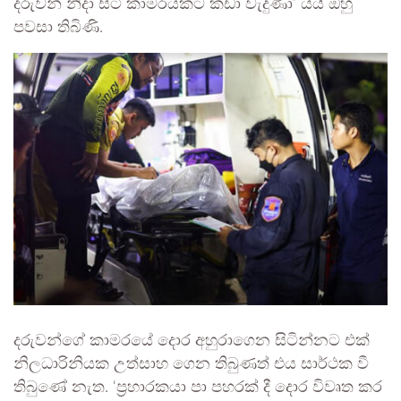
දරුවන් නිදා සිටි කාමරයකට කඩා වැදුණා’ යයි ඔහු
පවසා තිබිණි.
දරුවන්ගේ කාමරයේ ‍දොර අහුරාගෙන සිටින්නට එක්
නිලධාරිනියක උත්සාහ ගෙන තිබුණත් එය සාර්ථක වී
තිබුණේ නැත. ‘ප්‍රහාරකයා පා පහරක් දී දොර විවෘත කර