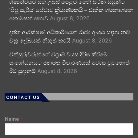
ශිෂ්‍යත්වයට සහ උසස් පෙළට පෙනී සිටින සිසුන්ට
‘සිසු සැරිය’ සේවාව ක්‍රියාත්මකයි – ජාතික ගමනාගමන
කොමිෂන් සභාව
August 8, 2026
දත්ත ආරක්ෂණ අධිකාරියෙන් රාජ්‍ය අංශය සඳහා නව
චක්‍ර ලේඛයක් නිකුත් කරයි
August 8, 2026
විනිසුරුවරුන්ගේ විශ්‍රාම වයස දීර්ඝ කිරීමේ
සංශෝධනයට ජනමත විචාරණයක් අවශ්‍ය වුවහොත්
ඊට සූදානම්
August 8, 2026
CONTACT US
Name
*