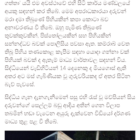
ගත්තා’ යයි එම අවස්ථාවේ එහි සිටි කාර්ය මණ්ඩලයේ
අයකු සඳහන් කර තිබේ. මෙම අපරාධකාරයා දරුවන්
මරා දමා තිබුණේ පිහියකින් කපා කොටා බව
අනාවරණය වී තිබේ. ඔහු පැමිණ තිබුණේ
තුවක්කුවකින්, පිස්තෝලයකින් සහ පිහියකින්
සන්නද්ධව බවක් පොලිසිය පවසා ඇත. කම්රාබ් වෙත
තිබූ පිහිය තණකොළ කැපීම සඳහා යොදා ගන්නා වක්
පිහියක් බවක් ද ඇතැම් මාධ්‍ය වාර්තාවල සඳහන් විය.
සිද්ධියෙන් වැඩිහිටියන් 14 දෙනෙකු ද මියගොස් ඇති
අතර අට මස් ගැබිණියක වූ ගුරුවරියකද ඒ අතර සිටින
බැව් පැවසේ.
සිද්ධිය ගැන දැනගැනීමෙන් පසු එහි රැස් වූ මව්පියන් සිය
දරුවන්ගේ සෙල්ලම් බඩු ආදිය අතින් ගෙන විලාප
තබමින් හඬා වැටෙන අයුරු දැක්වෙන විඩියෝ දර්ශණ
මාධ්‍ය තුළ පළ වී තිබේ.