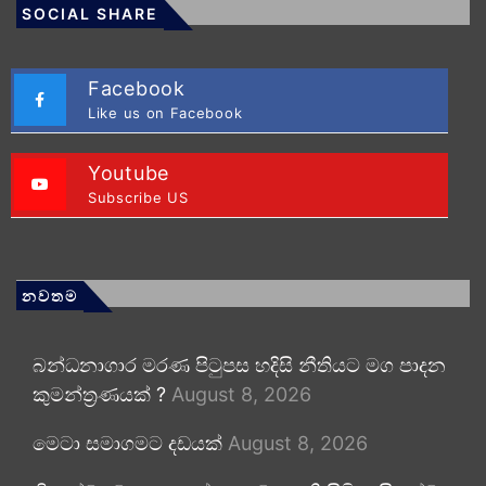
SOCIAL SHARE
Facebook
Like us on Facebook
Youtube
Subscribe US
නවතම
බන්ධනාගාර මරණ පිටුපස හදිසි නීතියට මග පාදන
කුමන්ත්‍රණයක් ?
August 8, 2026
මෙටා සමාගමට දඩයක්
August 8, 2026