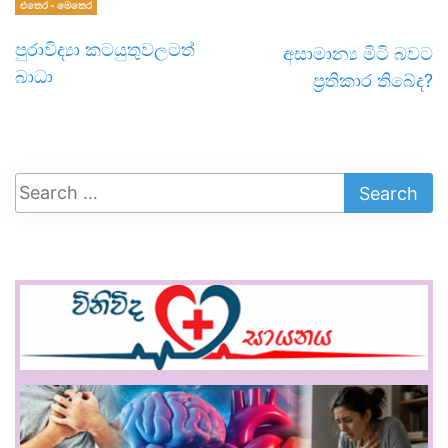
එතෙර - මෙතෙර
පුරාවිද්‍යා කටයුතුවලටත්
අසාමාන්‍ය මිටි බවට
බාධා
ප්‍රතිකාර තිබේද?