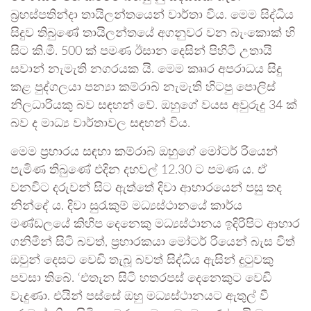
බ්‍රහස්පතින්දා තායිලන්තයෙන් වාර්තා විය. මෙම සිද්ධිය
සිදුව තිබුණේ තායිලන්තයේ අගනුවර වන බැංකොක් හි
සිට කි.මී. 500 ක් පමණ ඊසාන දෙසින් පිහිටි උතායි
සවාන් නැමැති නගරයක යි. මෙම කෲර අපරාධය සිදු
කළ පුද්ගලයා පන්‍යා කම්රාබ් නැමැති හිටපු පොලිස්
නිලධාරියකු බව සඳහන් වේ. ඔහුගේ වයස අවුරුදු 34 ක්
බව ද මාධ්‍ය වාර්තාවල සඳහන් විය.
මෙම ප්‍රහාරය සඳහා කම්රාබ් ඔහුගේ මෝටර් රියෙන්
පැමිණ තිබුණේ එදින දහවල් 12.30 ට පමණ ය. ඒ
වනවිට දරුවන් සිට ඇත්තේ දිවා ආහාරයෙන් පසු තද
නින්දේ ය. දිවා සුරැකුම් මධ්‍යස්ථානයේ කාර්ය
මණ්ඩලයේ කිහිප දෙනෙකු මධ්‍යස්ථානය ඉදිරිපිට ආහාර
ගනිමින් සිටි බවත්, ප්‍රහාරකයා මෝටර් රියෙන් බැස විත්
ඔවුන් දෙසට වෙඩි තැබූ බවත් සිද්ධිය ඇසින් දුටුවකු
පවසා තිබේ. ‘එතැන සිටි හතරපස් දෙනෙකුට වෙඩි
වැදුණා. එයින් පස්සේ ඔහු මධ්‍යස්ථානයට ඇතුල් වී