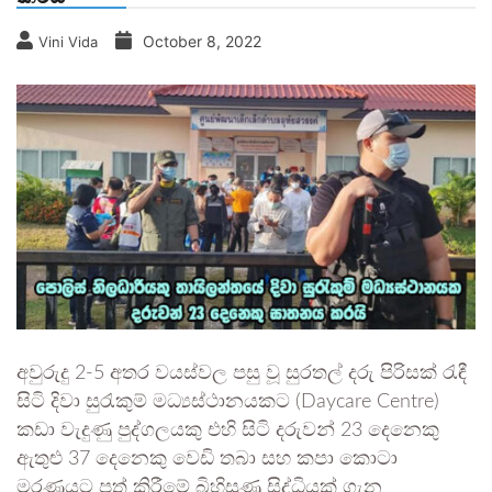
October 8, 2022
Vini Vida
අවුරුදු 2-5 අතර වයස්වල පසු වූ සුරතල් දරු පිරිසක් රැඳී
සිටි දිවා සුරැකුම් මධ්‍යස්ථානයකට (Daycare Centre)
කඩා වැදුණු පුද්ගලයකු එහි සිටි දරුවන් 23 දෙනෙකු
ඇතුළු 37 දෙනෙකු වෙඩි තබා සහ කපා කොටා
මරණයට පත් කිරීමේ බිහිසුණු සිද්ධියක් ගැන