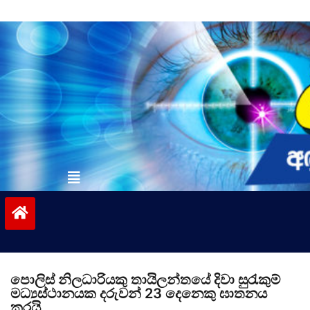
Skip
to
content
vinivida.lk
පොලිස් නිලධාරියකු තායිලන්තයේ දිවා සුරැකුම්
මධ්‍යස්ථානයක දරුවන් 23 දෙනෙකු ඝාතනය
කරයි