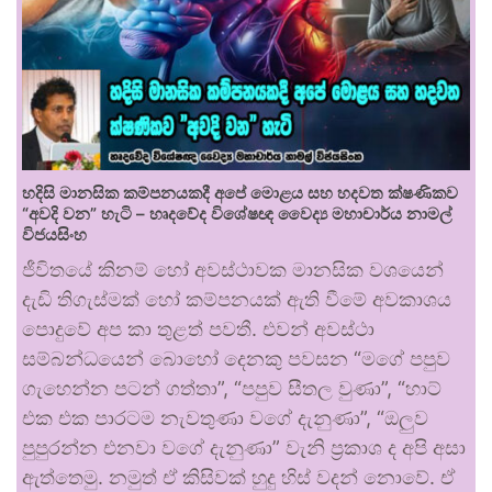
හදිසි මානසික කම්පනයකදී අපේ මොළය සහ හදවත ක්ෂණිකව
“අවදි වන” හැටි – හෘදවේද විශේෂඥ වෛද්‍ය මහාචාර්ය නාමල්
විජයසිංහ
ජීවිතයේ කිනම් හෝ අවස්ථාවක මානසික වශයෙන්
දැඩි තිගැස්මක් හෝ කම්පනයක් ඇති වීමේ අවකාශය
පොදුවේ අප කා තුළත් පවතී. එවන් අවස්ථා
සම්බන්ධයෙන් බොහෝ දෙනකු පවසන “මගේ පපුව
ගැහෙන්න පටන් ගත්තා”, “පපුව සීතල වුණා”, “හාට්
එක එක පාරටම නැවතුණා වගේ දැනුණා”, “ඔලුව
පුපුරන්න එනවා වගේ දැනුණා” වැනි ප්‍රකාශ ද අපි අසා
ඇත්තෙමු. නමුත් ඒ කිසිවක් හුදු හිස් වදන් නොවේ. ඒ