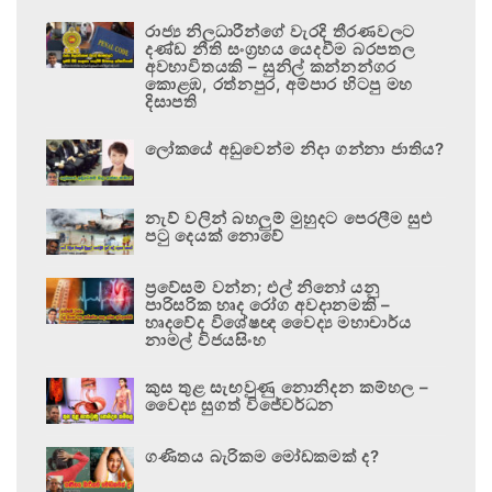
රාජ්‍ය නිලධාරීන්ගේ වැරදි තීරණවලට
දණ්ඩ නීති සංග්‍රහය යෙදවීම බරපතල
අවභාවිතයකි – සුනිල් කන්නන්ගර
කොළඹ, රත්නපුර, අම්පාර හිටපු මහ
දිසාපති
ලෝකයේ අඩුවෙන්ම නිදා ගන්නා ජාතිය?
නැව් වලින් බහලුම් මුහුදට පෙරලීම සුළු
පටු දෙයක් නොවේ
ප්‍රවේසම් වන්න; එල් නිනෝ යනු
පාරිසරික හෘද රෝග අවදානමකි –
හෘදවේද විශේෂඥ වෛද්‍ය මහාචාර්ය
නාමල් විජයසිංහ
කුස තුළ සැඟවුණු නොනිදන කම්හල –
වෛද්‍ය සුගත් විජේවර්ධන
ගණිතය බැරිකම මෝඩකමක් ද?