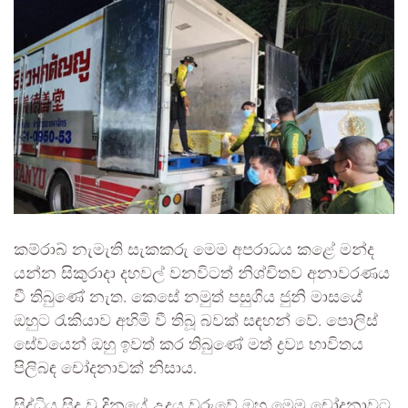
කම්රාබ් නැමැති සැකකරු මෙම අපරාධය කළේ මන්ද
යන්න සිකුරාදා දහවල් වනවිටත් නිශ්චිතව අනාවරණය
වී තිබුණේ නැත. කෙසේ නමුත් පසුගිය ජුනි මාසයේ
ඔහුට රැකියාව අහිමි වී තිබූ බවක් සඳහන් වේ. පොලිස්
සේවයෙන් ඔහු ඉවත් කර තිබුණේ මත් ද්‍රව්‍ය භාවිතය
පිලිබඳ චෝදනාවක් නිසාය.
සිද්ධිය සිදු වූ දිනයේ උදය වරුවේ ඔහු මෙම චෝදනාවට