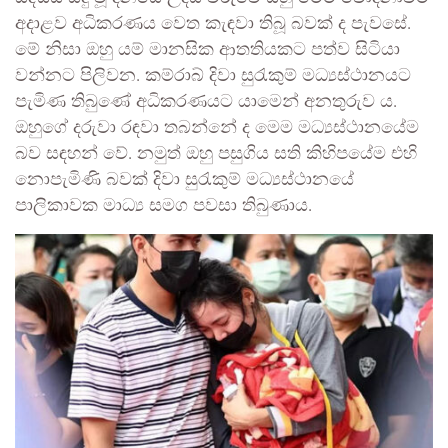
අදාළව අධිකරණය වෙත කැඳවා තිබූ බවක් ද පැවසේ.
මේ නිසා ඔහු යම් මානසික ආතතියකට පත්ව සිටියා
වන්නට පිලිවන. කම්රාබ් දිවා සුරැකුම් මධ්‍යස්ථානයට
පැමිණ තිබුණේ අධිකරණයට යාමෙන් අනතුරුව ය.
ඔහුගේ දරුවා රඳවා තබන්නේ ද මෙම මධ්‍යස්ථානයේම
බව සඳහන් වේ. නමුත් ඔහු පසුගිය සති කිහිපයේම එහි
නොපැමිණි බවක් දිවා සුරැකුම් මධ්‍යස්ථානයේ
පාලිකාවක මාධ්‍ය සමග පවසා තිබුණාය.