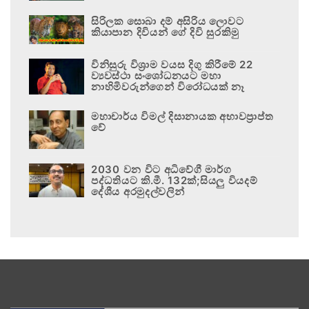
සිරිලක සොබා දම් අසිරිය ලොවට
කියාපාන දිවියන් ගේ දිවි සුරකිමු
විනිසුරු විශ්‍රාම වයස දිගු කිරීමේ 22
ව්‍යවස්ථා සංශෝධනයට මහා
නාහිමිවරුන්ගෙන් විරෝධයක් නෑ
මහාචාර්ය විමල් දිසානායක අභාවප්‍රාප්ත
වේ
2030 වන විට අධිවේගී මාර්ග
පද්ධතියට කි.මී. 132ක්;සියලු වියදම්
දේශීය අරමුදල්වලින්