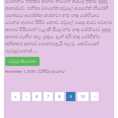
රෝගීන්ට හිතකර ආහාර නිරෝගී අයටද ඉතාම සුදුසු
ආහාරවේ. එනිසා ඔබගේත් පවුලේ අයගේත් නිරෝගී
සෞඛ්‍යය අපේක්ෂා කරනවා නම් හෘද රෝගියාට
වෙනම ආහාර පිසීම නොව පවුලේ සෙසු අයට වෙනම
ආහාර පිසීමෙන් වැළකී සියලන්ම හෘද රෝගියාට සුදුසු
ආහාර ගැනීම කළ යුතුය. දැන් අපි හෘද රෝගීන්ට
අහිතකර ආහාර මොනවාදැයි බලමු. කෙටියෙන්
පැවසුවහොත් …
වැඩිපුර කියවන්න
විනිවිද සායනය
November 1, 2025
/
«
‹
6
7
8
9
10
›