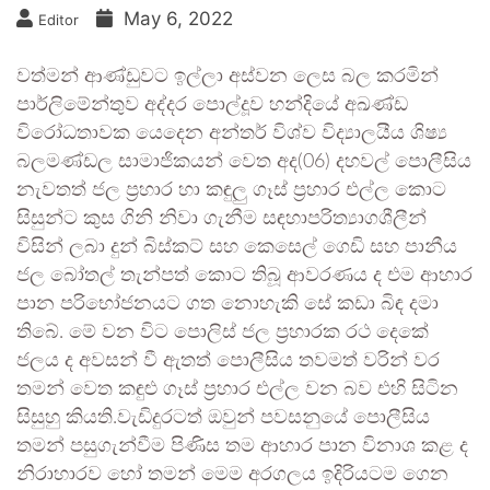
May 6, 2022
Editor
වත්මන් ආණ්ඩුවට ඉල්ලා අස්වන ලෙස බල කරමින්
පාර්ලිමේන්තුව අද්දර පොල්දූව හන්දියේ අඛණ්ඩ
විරෝධතාවක යෙදෙන අන්තර් විශ්ව විද්‍යාලයීය ශිෂ්‍ය
බලමණ්ඩල සාමාජිකයන් වෙත අද(06) දහවල් පොලීසිය
නැවතත් ජල ප්‍රහාර හා කඳුලු ගෑස් ප්‍රහාර එල්ල කොට
සිසුන්ට කුස ගිනි නිවා ගැනීම සඳහාපරිත්‍යාගශීලීන්
විසින් ලබා දුන් බිස්කට් සහ කෙසෙල් ගෙඩි සහ පානීය
ජල බෝතල් තැන්පත් කොට තිබූ ආවරණය ද එම ආහාර
පාන පරිභෝජනයට ගත නොහැකි සේ කඩා බිඳ දමා
තිබේ. මේ වන විට පොලිස් ජල ප්‍රහාරක රථ දෙකේ
ජලය ද අවසන් වී ඇතත් පොලීසිය තවමත් වරින් වර
තමන් වෙත කඳුළු ගෑස් ප්‍රහාර එල්ල වන බව එහි සිටින
සිසුහු කියති.වැඩිදුරටත් ඔවුන් පවසනුයේ පොලීසිය
තමන් පසුගැන්වීම පිණිස තම ආහාර පාන විනාශ කළ ද
නිරාහාරව හෝ තමන් මෙම අරගලය ඉදිරියටම ගෙන