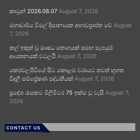
කාටූන් 2026.08.07
August 7, 2026
මහාචාර්ය විමල් දිසානායක අභාවප්‍රාප්ත වේ
August
7, 2026
කල් ඉකුත් වූ ඖෂධ තොගයක් සමඟ සැපයුම්
ආයතනයක් වටලයි
August 7, 2026
කෙරවලපිටියේ සිට කොළඹ වරායට තවත් භූගත
විදුලි සම්ප්‍රේෂණ පද්ධතියක්
August 7, 2026
ප්‍රදේශ රැසකට මිලිමීටර 75 ඉක්ම වූ වැසි
August 7,
2026
CONTACT US