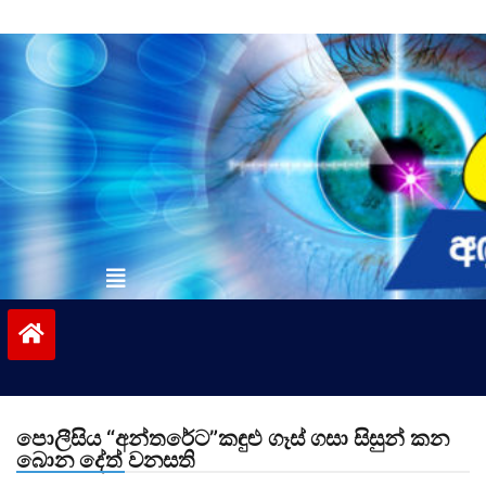
Skip
to
content
vinivida.lk
පොලීසිය “අන්තරේට”කඳුළු ගෑස් ගසා සිසුන් කන
බොන දේත් වනසති