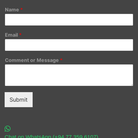
Name
*
Email
*
Comment or Message
*
Submit
Chat on WhatsApp (+94 77 359 6107)