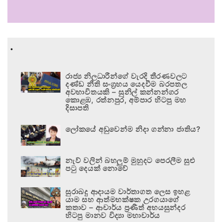
.
රාජ්‍ය නිලධාරීන්ගේ වැරදි තීරණවලට
දණ්ඩ නීති සංග්‍රහය යෙදවීම බරපතල
අවභාවිතයකි – සුනිල් කන්නන්ගර
කොළඹ, රත්නපුර, අම්පාර හිටපු මහ
දිසාපති
ලෝකයේ අඩුවෙන්ම නිදා ගන්නා ජාතිය?
නැව් වලින් බහලුම් මුහුදට පෙරලීම සුළු
පටු දෙයක් නොවේ
සුරාබදු ආදායම වාර්තාගත ලෙස ඉහළ
යාම සහ ආත්මභක්ෂක උරගයාගේ
කතාව – ආචාර්ය ප්‍රණීත් අභයසුන්දර
හිටපු මානව විද්‍යා මහාචාර්ය