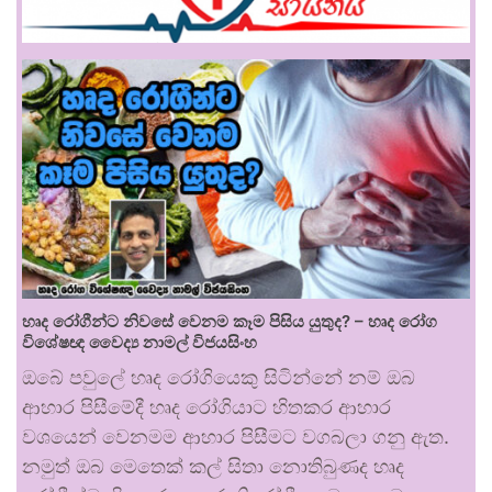
හෘද රෝගීන්ට නිවසේ වෙනම කෑම පිසිය යුතුද? – හෘද රෝග
විශේෂඥ වෛද්‍ය නාමල් විජයසිංහ
ඔබේ පවුලේ හෘද රෝගියෙකු සිටින්නේ නම් ඔබ
ආහාර පිසීමේදී හෘද රෝගියාට හිතකර ආහාර
වශයෙන් වෙනමම ආහාර පිසීමට වගබලා ගනු ඇත.
නමුත් ඔබ මෙතෙක් කල් සිතා නොතිබුණද හෘද