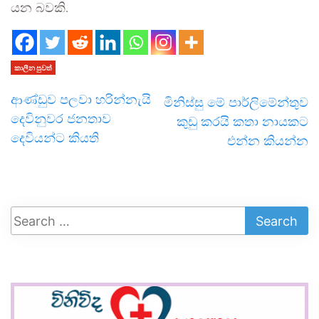
යන බවකි.
කාලීන පුවත්
ආණ්ඩුව පලවා හරින්නැයි
මිනිස්සු මේ පාර්ලිමේන්තුව
දෙවිනුවර ජනතාව
කුඩු කරයි කතා නායකට
දෙවියන්ට කියති
එන්න කියන්න