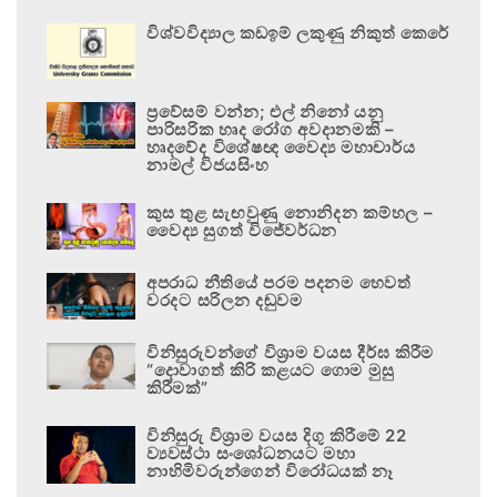
විශ්වවිද්‍යාල කඩඉම් ලකුණු නිකුත් කෙරේ
ප්‍රවේසම් වන්න; එල් නිනෝ යනු
පාරිසරික හෘද රෝග අවදානමකි –
හෘදවේද විශේෂඥ වෛද්‍ය මහාචාර්ය
නාමල් විජයසිංහ
කුස තුළ සැඟවුණු නොනිදන කම්හල –
වෛද්‍ය සුගත් විජේවර්ධන
අපරාධ නීතියේ පරම පදනම හෙවත්
වරදට සරිලන දඬුවම
විනිසුරුවන්ගේ විශ්‍රාම වයස දීර්ඝ කිරීම
“දොවාගත් කිරි කළයට ගොම මුසු
කිරීමක්”
විනිසුරු විශ්‍රාම වයස දිගු කිරීමේ 22
ව්‍යවස්ථා සංශෝධනයට මහා
නාහිමිවරුන්ගෙන් විරෝධයක් නෑ