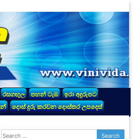
රසගඟුල
පහන් ටැඹ
ඉරා අදුරුපට
න්
දොස් දුරු කරවන දොස්තර උපදෙස්