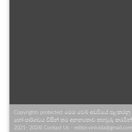
Copyrights protected: මෙම වෙබ් අඩවියේ පළකරනු
හෝ පාර්ශවය විසින් තම අනන්‍යතාව තහවුරු කරමින් ඉ
2021- 2024| Contact Us - editor.vinivida@gmail.com