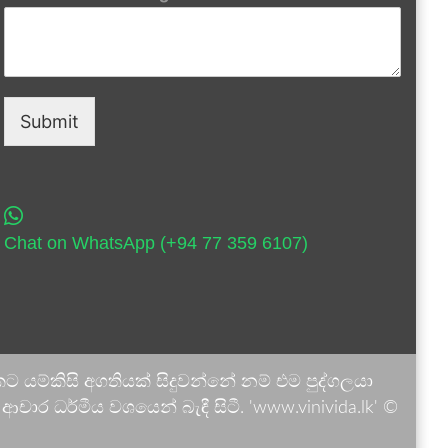
Submit
Chat on WhatsApp (+94 77 359 6107)
 යම්කිසි අගතියක් සිදුවන්නේ නම් එම පුද්ගලයා
ාර ධර්මීය වශයෙන් බැඳී සිටී. 'www.vinivida.lk' ©