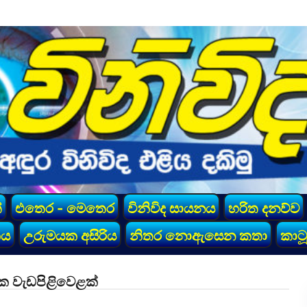
්
එතෙර - මෙතෙර
විනිවිද සායනය
හරිත දනව්ව
කය
උරුමයක අසිරිය
නිතර නොඇසෙන කතා
කාටූ
 වැඩපිළිවෙළක්