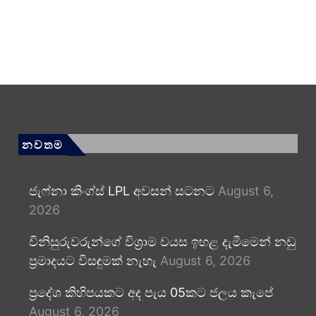
නවතම
ජැෆ්නා කිංග්ස් LPL අවසන් සටනට
August 6,
2026
විනිසුරුවරුන්ගේ විශ්‍රාම වයස ඉහළ දැමීමෙන් නඩු
ප්‍රමාදයට විසඳුමක් නැහැ
August 6, 2026
ප්‍රදේශ කිහිපයකට අද පැය 05කට ජලය කැපේ
August 6, 2026