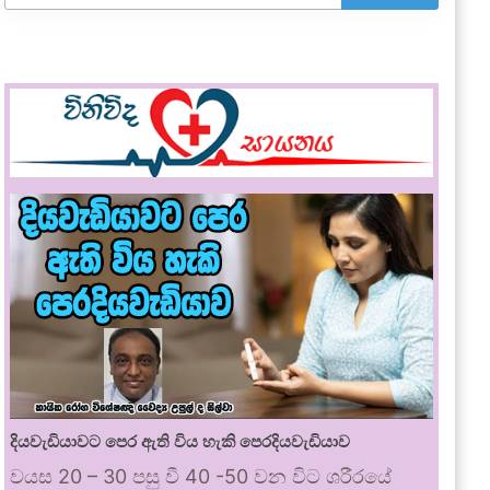
දියවැඩියාවට පෙර ඇති විය හැකි පෙරදියවැඩියාව
වයස 20 – 30 පසු වී 40 -50 වන විට ශරීරයේ