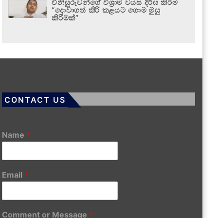
විනිසුරුවන්ගේ විශ්‍රාම වයස දීර්ඝ කිරීම
“දොවාගත් කිරි කළයට ගොම මුසු
කිරීමක්”
CONTACT US
Name
*
Email
*
Comment or Message
*