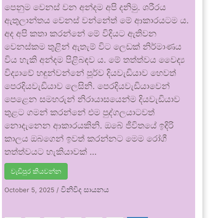
පෙනුම වෙනස් වන අන්දම අපි දනිමු. ශරීරය
ඇතුලාන්තය වෙනස් වන්නේත් මේ ආකාරයටම ය.
අද අපි කතා කරන්නේ මේ විදියට ඇතිවන
වෙනස්කම තුළින් ඇතැම් විට ලෙඩක් නිර්මාණය
විය හැකි අන්දම පිළිබඳව ය. මේ තත්ත්වය වෛද්‍ය
විද්‍යාවේ හඳුන්වන්නේ පූර්ව දියවැඩියාව හෙවත්
පෙරදියවැඩියාව ලෙසිනි. පෙරදියවැඩියාවෙන්
පෙළෙන සමහරුන් නිරායාසයෙන්ම දියවැඩියාව
තුළට ගමන් කරන්නේ එම පුද්ගලයාටවත්
නොදැනෙන ආකාරයකිනි. ඔබේ ජීවිතයේ ඉදිරි
කාලය ඔබගෙන් ඉවත් කරන්නට මෙම රෝගී
තත්ත්වයට හැකියාවක් …
වැඩිපුර කියවන්න
විනිවිද සායනය
October 5, 2025
/