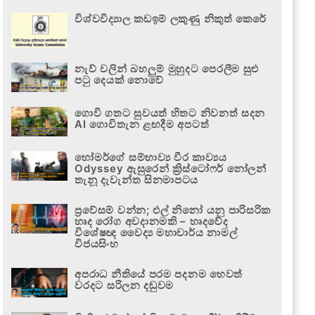
විශ්වවිද්‍යාල කඩඉම් ලකුණු නිකුත් කෙරේ
නැව් වලින් බහලුම් මුහුදට පෙරලීම සුළු
පටු දෙයක් නොවේ
ගොවි ගතට සුවයත් හිතට නිවනත් සදන
AI ගොවිතැන ළඟදීම අපටත්
හෝමර්ගේ සම්භාව්‍ය වීර කාව්‍යය
Odyssey ඇසුරෙන් ක්‍රිස්ටෝෆර් නෝලන්
තැනූ දැවැන්ත සිනමාපටය
ප්‍රවේසම් වන්න; එල් නිනෝ යනු පාරිසරික
හෘද රෝග අවදානමකි – හෘදවේද
විශේෂඥ වෛද්‍ය මහාචාර්ය නාමල්
විජයසිංහ
අපරාධ නීතියේ පරම පදනම හෙවත්
වරදට සරිලන දඬුවම