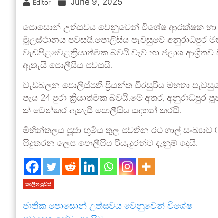
June 9, 2025
Editor
පොසොන් උත්සවය වෙනුවෙන් විශේෂ ආරක්ෂක හා 
මූලස්ථානය පවසයි.පොලිසිය පැවසුවේ අනුරාධපුර මි
වැඩපිළවෙළක්‍රියාත්මක බවයි.වැව් හා ජලාශ ආශ්‍රි
ඇතැයි පොලීසිය පවසයි.
වැඩබලන පොලිස්පති ප්‍රියන්ත වීරසුරිය මහතා පැ
පැය 24 පුරා ක්‍රියාත්මක බවයි.මේ අතර, අනුරාධපුර
ක් වෙන්කර ඇතැයි පොලීසිය සඳහන් කරයි.
මිහින්තලය පූජා භූමිය තුල පවතින රථ ගාල් සංඛ්‍යා
සිදුකරන ලෙස පොලීසිය රියැදුරන්ට දැනුම් දෙයි.
කාලීන පුවත්
ජාතික පොසොන් උත්සවය වෙනුවෙන් විශේෂ