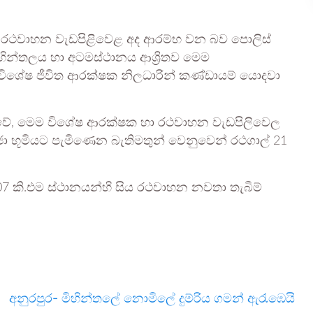
රථවාහන වැඩපිළිවෙළ අද ආරම්භ වන බව පොලිස්
හින්තලය හා අටමස්ථානය ආශ්‍රිතව මෙම
තව විශේෂ ජීවිත ආරක්ෂක නිලධාරින් කණ්ඩායම් යොදවා
වසුවේ, මෙම විශේෂ ආරක්ෂක හා රථවාහන වැඩපිලිවෙල
 පූජා භූමියට පැමිණෙන බැතිමතුන් වෙනුවෙන් රථගාල් 21
ව 07 කි.එම ස්ථානයන්හි සිය රථවාහන නවතා තැබීම්
අනුරපුර- මිහින්තලේ නොමිලේ දුම්රිය ගමන් ඇරැඹෙයි