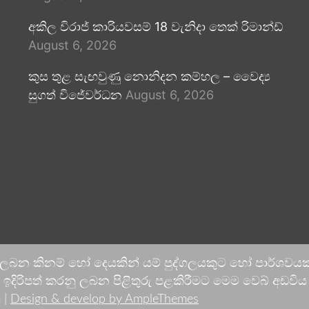
අකිල විරාජ් කාරියවසම් 18 වැනිදා තෙක් රිමාන්ඩ්
August 6, 2026
කුස තුළ සැඟවුණු නොනිදන කම්හල – වෛද්‍ය
සුගත් විජේවර්ධන
August 6, 2026
 ලබන කිනම් හෝ දෙයකින් යම් පුද්ගලයකුට හෝ පාර්ශවයකට
දිරිපත් කරනු ලබන පිළිතුරු පළකිරීමට මෙම වෙබ් අඩවිය ආච
 |
Design & develop by AmpleThemes