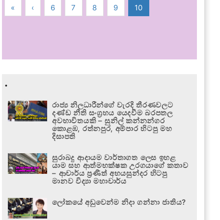
«
‹
6
7
8
9
10
.
රාජ්‍ය නිලධාරීන්ගේ වැරදි තීරණවලට
දණ්ඩ නීති සංග්‍රහය යෙදවීම බරපතල
අවභාවිතයකි – සුනිල් කන්නන්ගර
කොළඹ, රත්නපුර, අම්පාර හිටපු මහ
දිසාපති
සුරාබදු ආදායම වාර්තාගත ලෙස ඉහළ
යාම සහ ආත්මභක්ෂක උරගයාගේ කතාව
– ආචාර්ය ප්‍රණීත් අභයසුන්දර හිටපු
මානව විද්‍යා මහාචාර්ය
ලෝකයේ අඩුවෙන්ම නිදා ගන්නා ජාතිය?