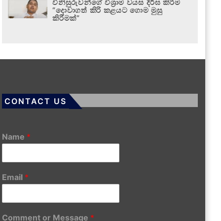
විනිසුරුවන්ගේ විශ්‍රාම වයස දීර්ඝ කිරීම
“දොවාගත් කිරි කළයට ගොම මුසු
කිරීමක්”
CONTACT US
Name
*
Email
*
Comment or Message
*