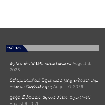
නවතම
ජැෆ්නා කිංග්ස් LPL අවසන් සටනට
August 6,
2026
විනිසුරුවරුන්ගේ විශ්‍රාම වයස ඉහළ දැමීමෙන් නඩු
ප්‍රමාදයට විසඳුමක් නැහැ
August 6, 2026
ප්‍රදේශ කිහිපයකට අද පැය 05කට ජලය කැපේ
August 6, 2026