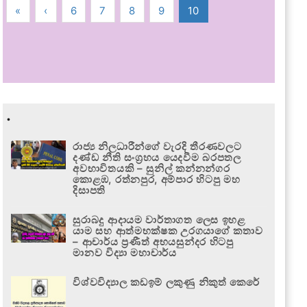
«
‹
6
7
8
9
10
.
රාජ්‍ය නිලධාරීන්ගේ වැරදි තීරණවලට
දණ්ඩ නීති සංග්‍රහය යෙදවීම බරපතල
අවභාවිතයකි – සුනිල් කන්නන්ගර
කොළඹ, රත්නපුර, අම්පාර හිටපු මහ
දිසාපති
සුරාබදු ආදායම වාර්තාගත ලෙස ඉහළ
යාම සහ ආත්මභක්ෂක උරගයාගේ කතාව
– ආචාර්ය ප්‍රණීත් අභයසුන්දර හිටපු
මානව විද්‍යා මහාචාර්ය
විශ්වවිද්‍යාල කඩඉම් ලකුණු නිකුත් කෙරේ