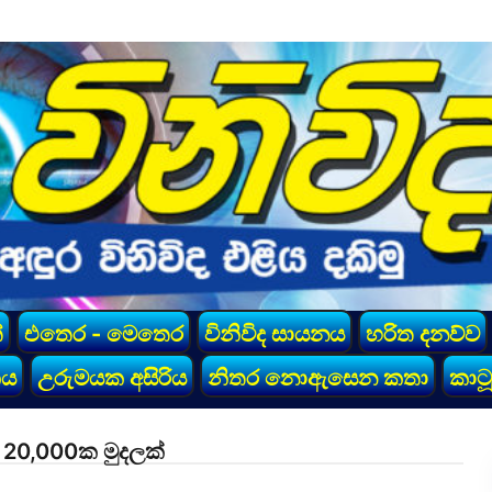
්
එතෙර - මෙතෙර
විනිවිද සායනය
හරිත දනව්ව
කය
උරුමයක අසිරිය
නිතර නොඇසෙන කතා
කාටූ
20,000ක මුදලක්