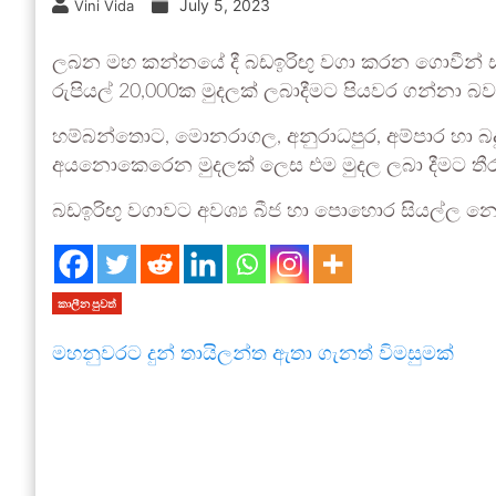
July 5, 2023
Vini Vida
ලබන මහ කන්නයේ දී බඩඉරිඟු වගා කරන ගොවීන් සඳ
රුපියල් 20,000ක මුදලක් ලබාදීමට පියවර ගන්නා බව
හම්බන්තොට, මොනරාගල, අනුරාධපුර, අම්පාර හා බදු
අයනොකෙරෙන මුදලක් ලෙස එම මුදල ලබා දීමට තීර
බඩඉරිඟු වගාවට අවශ්‍ය බීජ හා පොහොර සියල්ල නො
කාලීන පුවත්
මහනුවරට දුන් තායිලන්ත ඇතා ගැනත් විමසුමක්