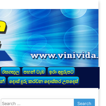
රසගඟුල
පහන් ටැඹ
ඉරා අදුරුපට
න්
දොස් දුරු කරවන දොස්තර උපදෙස්