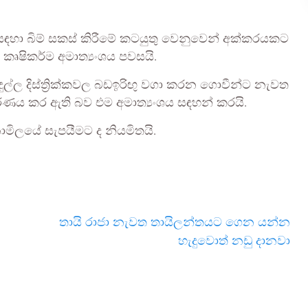
හා බිම් සකස් කිරීමේ කටයුතු වෙනුවෙන් අක්කරයකට
 කෘෂිකර්ම අමාත්‍යංශය පවසයි.
ල්ල දිස්ත්‍රික්කවල බඩඉරිඟු වගා කරන ගොවීන්ට නැවත
ණය කර ඇති බව එම අමාත්‍යංශය සඳහන් කරයි.
මිලයේ සැපයීමට ද නියමිතයි.
තායි රාජා නැවත තායිලන්තයට ගෙන යන්න
හැදුවොත් නඩු දානවා