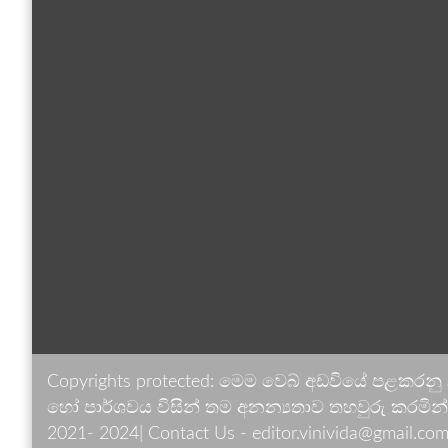
Copyrights protected: මෙම වෙබ් අඩවියේ පළකරනු
හෝ පාර්ශවය විසින් තම අනන්‍යතාව තහවුරු කරමින් ඉ
2021- 2024| Contact Us - editor.vinivida@gmail.com