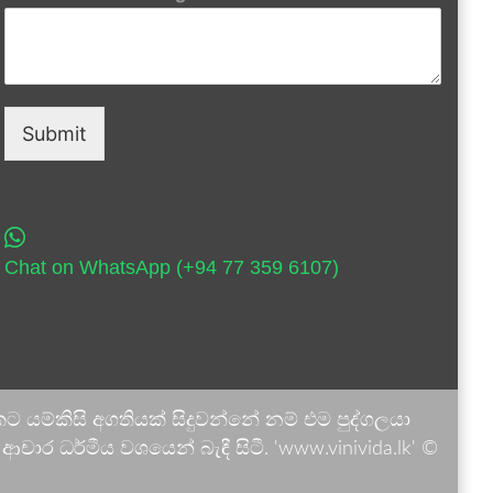
Submit
Chat on WhatsApp (+94 77 359 6107)
 යම්කිසි අගතියක් සිදුවන්නේ නම් එම පුද්ගලයා
ාර ධර්මීය වශයෙන් බැඳී සිටී. 'www.vinivida.lk' ©