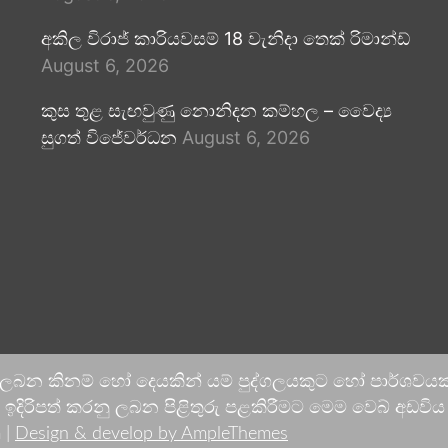
අකිල විරාජ් කාරියවසම් 18 වැනිදා තෙක් රිමාන්ඩ්
August 6, 2026
කුස තුළ සැඟවුණු නොනිදන කම්හල – වෛද්‍ය
සුගත් විජේවර්ධන
August 6, 2026
 ලබන කිනම් හෝ දෙයකින් යම් පුද්ගලයකුට හෝ පාර්ශවයකට
දිරිපත් කරනු ලබන පිළිතුරු පළකිරීමට මෙම වෙබ් අඩවිය ආච
 |
Design & develop by AmpleThemes