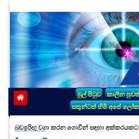
Skip
to
content
vinivida.lk
මුල් පිටුව
කාලීන පුවත
සතුන්ටත් හිමි අපේ ලෝ
බඩඉරිඟු වගා කරන ගොවීන් සඳහා අක්කරයකට 