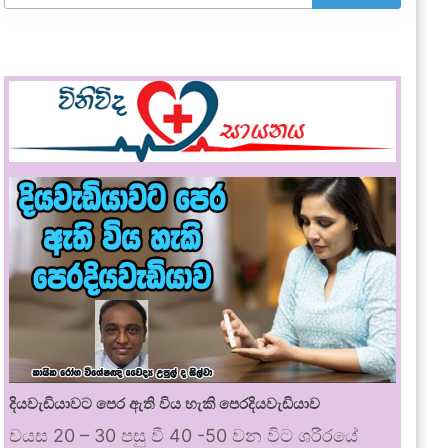
දියවැඩියාවට පෙර ඇති විය හැකි පෙරදියවැඩියාව
වයස 20 – 30 පසු වී 40 -50 වන විට ශරීරයේ