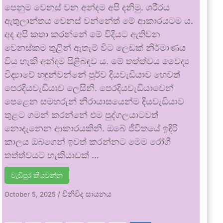
පෙනුම වෙනස් වන අන්දම අපි දනිමු. ශරීරය
ඇතුලාන්තය වෙනස් වන්නේත් මේ ආකාරයටම ය.
අද අපි කතා කරන්නේ මේ විදියට ඇතිවන
වෙනස්කම තුළින් ඇතැම් විට ලෙඩක් නිර්මාණය
විය හැකි අන්දම පිළිබඳව ය. මේ තත්ත්වය වෛද්‍ය
විද්‍යාවේ හඳුන්වන්නේ පූර්ව දියවැඩියාව හෙවත්
පෙරදියවැඩියාව ලෙසිනි. පෙරදියවැඩියාවෙන්
පෙළෙන සමහරුන් නිරායාසයෙන්ම දියවැඩියාව
තුළට ගමන් කරන්නේ එම පුද්ගලයාටවත්
නොදැනෙන ආකාරයකිනි. ඔබේ ජීවිතයේ ඉදිරි
කාලය ඔබගෙන් ඉවත් කරන්නට මෙම රෝගී
තත්ත්වයට හැකියාවක් …
වැඩිපුර කියවන්න
විනිවිද සායනය
October 5, 2025
/