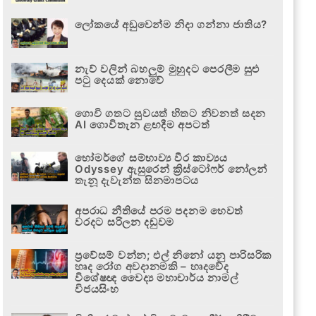
ලෝකයේ අඩුවෙන්ම නිදා ගන්නා ජාතිය?
නැව් වලින් බහලුම් මුහුදට පෙරලීම සුළු
පටු දෙයක් නොවේ
ගොවි ගතට සුවයත් හිතට නිවනත් සදන
AI ගොවිතැන ළඟදීම අපටත්
හෝමර්ගේ සම්භාව්‍ය වීර කාව්‍යය
Odyssey ඇසුරෙන් ක්‍රිස්ටෝෆර් නෝලන්
තැනූ දැවැන්ත සිනමාපටය
අපරාධ නීතියේ පරම පදනම හෙවත්
වරදට සරිලන දඬුවම
ප්‍රවේසම් වන්න; එල් නිනෝ යනු පාරිසරික
හෘද රෝග අවදානමකි – හෘදවේද
විශේෂඥ වෛද්‍ය මහාචාර්ය නාමල්
විජයසිංහ