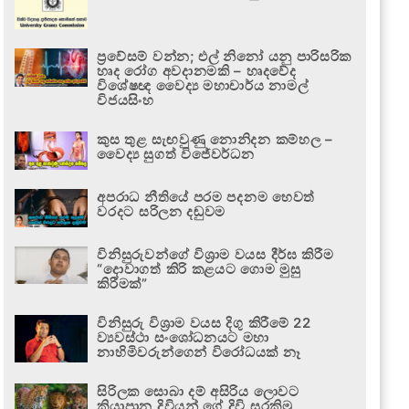
ප්‍රවේසම් වන්න; එල් නිනෝ යනු පාරිසරික
හෘද රෝග අවදානමකි – හෘදවේද
විශේෂඥ වෛද්‍ය මහාචාර්ය නාමල්
විජයසිංහ
කුස තුළ සැඟවුණු නොනිදන කම්හල –
වෛද්‍ය සුගත් විජේවර්ධන
අපරාධ නීතියේ පරම පදනම හෙවත්
වරදට සරිලන දඬුවම
විනිසුරුවන්ගේ විශ්‍රාම වයස දීර්ඝ කිරීම
“දොවාගත් කිරි කළයට ගොම මුසු
කිරීමක්”
විනිසුරු විශ්‍රාම වයස දිගු කිරීමේ 22
ව්‍යවස්ථා සංශෝධනයට මහා
නාහිමිවරුන්ගෙන් විරෝධයක් නෑ
සිරිලක සොබා දම් අසිරිය ලොවට
කියාපාන දිවියන් ගේ දිවි සුරකිමු