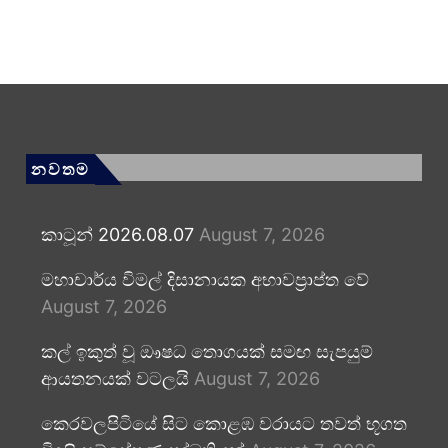
නවතම
කාටූන් 2026.08.07
August 7, 2026
මහාචාර්ය විමල් දිසානායක අභාවප්‍රාප්ත වේ
August 7, 2026
කල් ඉකුත් වූ ඖෂධ තොගයක් සමඟ සැපයුම්
ආයතනයක් වටලයි
August 7, 2026
කෙරවලපිටියේ සිට කොළඹ වරායට තවත් භූගත