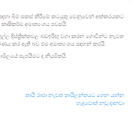
හා බිම් සකස් කිරීමේ කටයුතු වෙනුවෙන් අක්කරයකට
 කෘෂිකර්ම අමාත්‍යංශය පවසයි.
ල්ල දිස්ත්‍රික්කවල බඩඉරිඟු වගා කරන ගොවීන්ට නැවත
ණය කර ඇති බව එම අමාත්‍යංශය සඳහන් කරයි.
මිලයේ සැපයීමට ද නියමිතයි.
තායි රාජා නැවත තායිලන්තයට ගෙන යන්න
හැදුවොත් නඩු දානවා