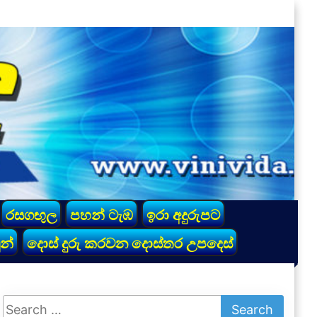
රසගඟුල
පහන් ටැඹ
ඉරා අදුරුපට
න්
දොස් දුරු කරවන දොස්තර උපදෙස්