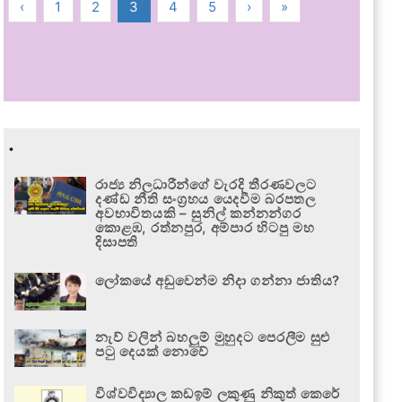
‹
1
2
3
4
5
›
»
.
රාජ්‍ය නිලධාරීන්ගේ වැරදි තීරණවලට
දණ්ඩ නීති සංග්‍රහය යෙදවීම බරපතල
අවභාවිතයකි – සුනිල් කන්නන්ගර
කොළඹ, රත්නපුර, අම්පාර හිටපු මහ
දිසාපති
ලෝකයේ අඩුවෙන්ම නිදා ගන්නා ජාතිය?
නැව් වලින් බහලුම් මුහුදට පෙරලීම සුළු
පටු දෙයක් නොවේ
විශ්වවිද්‍යාල කඩඉම් ලකුණු නිකුත් කෙරේ