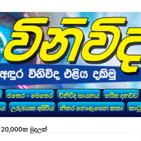
්
එතෙර - මෙතෙර
විනිවිද සායනය
හරිත දනව්ව
කය
උරුමයක අසිරිය
නිතර නොඇසෙන කතා
කාටූ
20,000ක මුදලක්