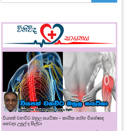
වියපත් වනවිට බහුල සයටිකා – කායික රෝග විශේෂඥ
වෛද්‍ය උපුල් ද සිල්වා