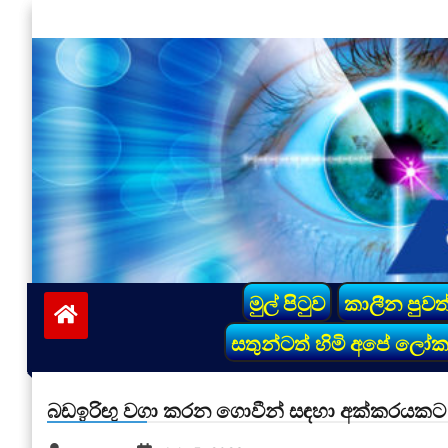
Skip
to
content
vinivida.lk
මුල් පිටුව
කාලීන පුවත
සතුන්ටත් හිමි අපේ ලෝ
බඩඉරිඟු වගා කරන ගොවීන් සඳහා අක්කරයකට 