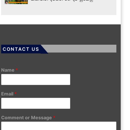
CONTACT US
Name
*
Email
*
Comment or Message
*