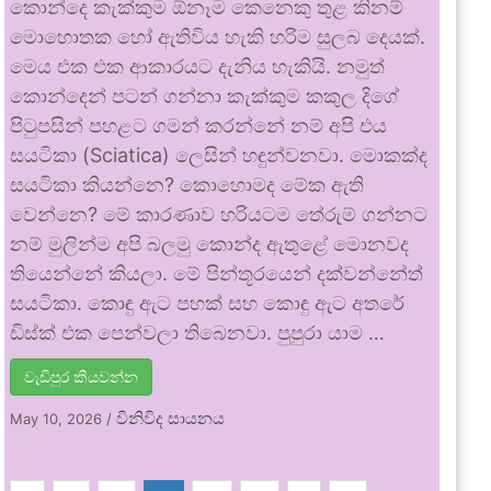
කොන්දෙ කැක්කුම ඕනෑම කෙනෙකු තුළ කිනම්
මොහොතක හෝ ඇතිවිය හැකි හරිම සුලබ දෙයක්.
මෙය එක එක ආකාරයට දැනිය හැකියි. නමුත්
කොන්දෙන් පටන් ගන්නා කැක්කුම කකුල දිගේ
පිටුපසින් පහළට ගමන් කරන්නේ නම් අපි එය
සයටිකා (Sciatica) ලෙසින් හඳුන්වනවා. මොකක්ද
සයටිකා කියන්නෙ? කොහොමද මේක ඇති
වෙන්නෙ? මේ කාරණාව හරියටම තේරුම් ගන්නට
නම් මුලින්ම අපි බලමු කොන්ද ඇතුළේ මොනවද
තියෙන්නේ කියලා. මේ පින්තූරයෙන් දක්වන්නේත්
සයටිකා. කොඳු ඇට පහක් සහ කොඳු ඇට අතරේ
ඩිස්ක් එක පෙන්වලා තිබෙනවා. පුපුරා යාම …
වැඩිපුර කියවන්න
විනිවිද සායනය
May 10, 2026
/