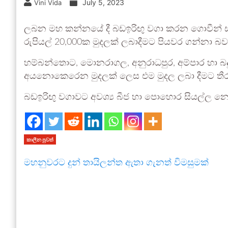
July 5, 2023
Vini Vida
ලබන මහ කන්නයේ දී බඩඉරිඟු වගා කරන ගොවීන් සඳ
රුපියල් 20,000ක මුදලක් ලබාදීමට පියවර ගන්නා බව
හම්බන්තොට, මොනරාගල, අනුරාධපුර, අම්පාර හා බදු
අයනොකෙරෙන මුදලක් ලෙස එම මුදල ලබා දීමට තීර
බඩඉරිඟු වගාවට අවශ්‍ය බීජ හා පොහොර සියල්ල නො
කාලීන පුවත්
මහනුවරට දුන් තායිලන්ත ඇතා ගැනත් විමසුමක්