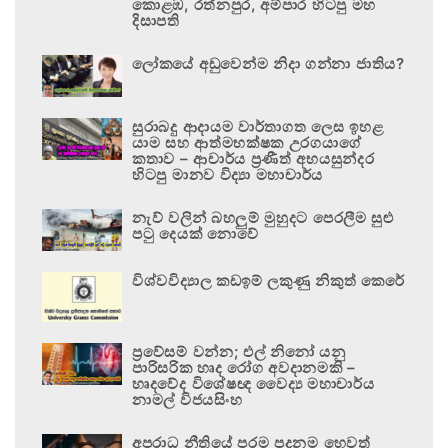
කොළඹ, රත්නපුර, අම්පාර හිටපු මහ
දිසාපති
ලෝකයේ අඩුවෙන්ම නිදා ගන්නා ජාතිය?
සුරාබදු ආදායම වාර්තාගත ලෙස ඉහළ
යාම සහ ආත්මභක්ෂක උරගයාගේ
කතාව – ආචාර්ය ප්‍රණීත් අභයසුන්දර
හිටපු මානව විද්‍යා මහාචාර්ය
නැව් වලින් බහලුම් මුහුදට පෙරලීම සුළු
පටු දෙයක් නොවේ
විශ්වවිද්‍යාල කඩඉම් ලකුණු නිකුත් කෙරේ
ප්‍රවේසම් වන්න; එල් නිනෝ යනු
පාරිසරික හෘද රෝග අවදානමකි –
හෘදවේද විශේෂඥ වෛද්‍ය මහාචාර්ය
නාමල් විජයසිංහ
අපරාධ නීතියේ පරම පදනම හෙවත්