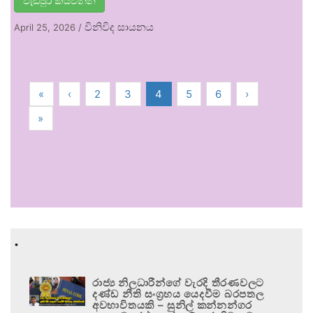
වැඩිපුර කියවන්න
විනිවිද සායනය
April 25, 2026
/
«
‹
2
3
4
5
6
›
»
.
රාජ්‍ය නිලධාරීන්ගේ වැරදි තීරණවලට
දණ්ඩ නීති සංග්‍රහය යෙදවීම බරපතල
අවභාවිතයකි – සුනිල් කන්නන්ගර