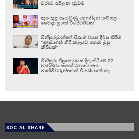
වරදට සරිලන දඬුවම
කුස තුළ සැඟවුණු නොනිදන කම්හල –
වෛද්‍ය සුගත් විජේවර්ධන
විනිසුරුවන්ගේ විශ්‍රාම වයස දීර්ඝ කිරීම
“දොවාගත් කිරි කළයට ගොම මුසු
කිරීමක්”
විනිසුරු විශ්‍රාම වයස දිගු කිරීමේ 22
ව්‍යවස්ථා සංශෝධනයට මහා
නාහිමිවරුන්ගෙන් විරෝධයක් නෑ
SOCIAL SHARE