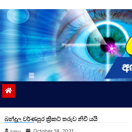
Skip
to
content
vinivida.lk
බන්දුල වර්ණපුර ක්‍රිකට් තරුව නිවී යයි
October 18, 2021
Editor