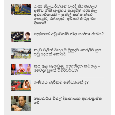
රාජ්‍ය නිලධාරීන්ගේ වැරදි තීරණවලට
දණ්ඩ නීති සංග්‍රහය යෙදවීම බරපතල
අවභාවිතයකි – සුනිල් කන්නන්ගර
කොළඹ, රත්නපුර, අම්පාර හිටපු මහ
දිසාපති
ලෝකයේ අඩුවෙන්ම නිදා ගන්නා ජාතිය?
නැව් වලින් බහලුම් මුහුදට පෙරලීම සුළු
පටු දෙයක් නොවේ
කුස තුළ සැඟවුණු නොනිදන කම්හල –
වෛද්‍ය සුගත් විජේවර්ධන
ගණිතය බැරිකම මෝඩකමක් ද?
මහාචාර්ය විමල් දිසානායක අභාවප්‍රාප්ත
වේ