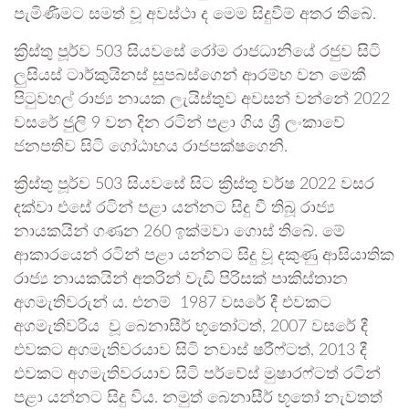
පැමිණීමට සමත් වූ අවස්ථා ද මෙම සිදුවීම් අතර තිබේ.
ක්‍රිස්තු පූර්ව 503 සියවසේ රෝම රාජධානියේ රජුව සිටි
ලුසියස් ටාර්කුයිනස් සුපබස්ගෙන් ආරම්භ වන මෙකී
පිටුවහල් රාජ්‍ය නායක ලැයිස්තුව අවසන් වන්නේ 2022
වසරේ ජුලි 9 වන දින රටින් පළා ගිය ශ්‍රී ලංකාවේ
ජනපතිව සිටි ගෝඨාභය රාජපක්ෂගෙනි.
ක්‍රිස්තු පූර්ව 503 සියවසේ සිට ක්‍රිස්තු වර්ෂ 2022 වසර
දක්වා එසේ රටින් පළා යන්නට සිදු වී තිබූ රාජ්‍ය
නායකයින් ගණන 260 ඉක්මවා ගොස් තිබේ. මේ
ආකාරයෙන් රටින් පළා යන්නට සිදු වූ දකුණු ආසියාතික
රාජ්‍ය නායකයින් අතරින් වැඩි පිරිසක් පාකිස්තාන
අගමැතිවරුන් ය. එනම් 1987 වසරේ දී එවකට
අගමැතිවරිය වූ බෙනාසීර් භූතෝටත්, 2007 වසරේ දී
එවකට අගමැතිවරයාව සිටි නවාස් ෂරීෆ්ටත්, 2013 දී
එවකට අගමැතිවරයාව සිටි පර්වේස් මුෂාරෆ්ටත් රටින්
පළා යන්නට සිදු විය. නමුත් බෙනාසීර් භූතෝ නැවතත්