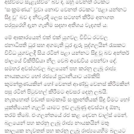
අස්වීමට සැළැස්වීම” බව ද, ඔහු වෙනත් රටකට
“සංක්‍රමණය” වූවා නොව වෙනත් රටකට “පළා යන්නට
සිදු වූ” බව ද නිවැරදි ලෙස සටහන් කිරීම අනාගත
පරපුරෙහි දැන ගැනීම සදහා අතිශය වැදගත් ය.
මේ ආකාරයෙන් එක් එක් යුගවල විවිධ රටවල
ජනාධිපති ධූර සහ අගමැති ධූර දැරූ පුද්ගලයින් රැසකට
විවිධ යුගවලදී සිය රටින් පළා යන්නට සිදු වූ බව අන්තර්
ජාලයේ විකිපීඩියා නිල වෙබ් අඩෙවිය පෙන්වා දේ.
සමහර අවස්ථාවල බලයෙන් පහ කරනු ලැබූ රාජ්‍ය
නායකයාට හෝ රජයේ ප්‍රධානියාට යම්කිසි
කුමන්ත්‍රණයකින් හෝ වෙනත් ආණ්ඩු වෙනස් කිරීමකින්
පසු රටින් පිටුවහල් කිරීමට අවසර දෙනු ලබයි.
නැතහොත් වඩාත් සාමකාමී සංක්‍රාන්තියක් සිදු වීමට හෝ
යුක්තියෙන් ගැලවී යාමට ඉඩ ලැබුණු අවස්ථා ද ඕනෑ
තරම් තිබේ. එංගලන්තයේ රජ කළ දෙවන චාල්ස් මෙන්,
බලයෙන් පහ කරනු ලැබූ රාජ්‍ය නායකයින් මතු
කාලයක නැවතත් පහ කරනු ලැබූ රාජ්‍යයෙහිම බලයට