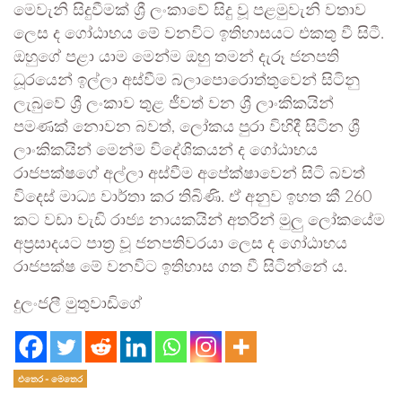
මෙවැනි සිදුවීමක් ශ්‍රී ලංකාවේ සිදු වූ පළමුවැනි වතාව
ලෙස ද ගෝඨාභය මේ වනවිට ඉතිහාසයට එකතු වී සිටී.
ඔහුගේ පළා යාම මෙන්ම ඔහු තමන් දැරූ ජනපති
ධූරයෙන් ඉල්ලා අස්වීම බලාපොරොත්තුවෙන් සිටිනු
ලැබුවේ ශ්‍රී ලංකාව තුළ ජීවත් වන ශ්‍රී ලාංකිකයින්
පමණක් නොවන බවත්, ලෝකය පුරා විහිදී සිටින ශ්‍රී
ලාංකිකයින් මෙන්ම විදේශිකයන් ද ගෝඨාභය
රාජපක්ෂගේ අල්ලා අස්වීම අපේක්ෂාවෙන් සිටි බවත්
විදෙස් මාධ්‍ය වාර්තා කර තිබිණි. ඒ අනුව ඉහත කී 260
කට වඩා වැඩි රාජ්‍ය නායකයින් අතරින් මුලු ලෝකයේම
අප්‍රසාදයට පාත්‍ර වූ ජනපතිවරයා ලෙස ද ගෝඨාභය
රාජපක්ෂ මේ වනවිට ඉතිහාස ගත වී සිටින්නේ ය.
දුලංජලී මුතුවාඩිගේ
එතෙර - මෙතෙර