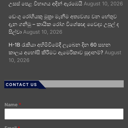
උසස් පෙළ විභාගය අදින් ඇරඹෙයි
August 10, 2026
ඩෙංගු රෝගියකු ⁣මුත්‍රා මැනීම අත්‍යවශ්‍ය වන හේතුව
දැන ගනිමු – කායික රෝග විශේෂඥ වෛද්‍ය උපුල් ද
සිල්වා
August 10, 2026
H-1B රැකියා අහිමිවීමේදී ලැබෙන දින 60 සහන
කාලය අහෝසි කිරීමට ඇමෙරිකාව සූදානම්?
August
10, 2026
CONTACT US
Name
*
Email
*