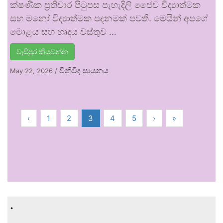
ක්ෂණික ප්‍රතිචාර පිටුපස පැහැදිලි ජෛව විද්‍යාත්මක
සහ මනෝ විද්‍යාත්මක පදනමක් පවතී. මෙයින් අපගේ
මොළය සහ හෘදය වස්තුව …
වැඩිපුර කියවන්න
විනිවිද සායනය
May 22, 2026
/
‹
1
2
3
4
5
›
»
.