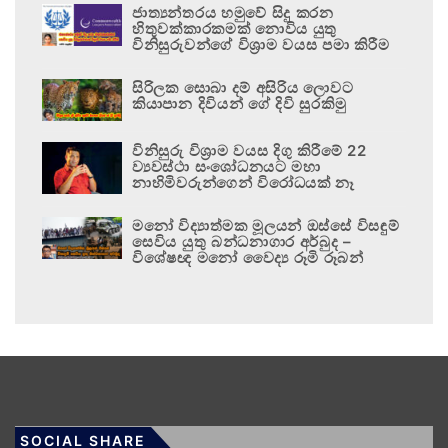
ජාත්‍යන්තරය හමුවේ සිදු කරන
හිතුවක්කාරකමක් නොවිය යුතු
විනිසුරුවන්ගේ විශ්‍රාම වයස පමා කිරීම
සිරිලක සොබා දම් අසිරිය ලොවට
කියාපාන දිවියන් ගේ දිවි සුරකිමු
විනිසුරු විශ්‍රාම වයස දිගු කිරීමේ 22
ව්‍යවස්ථා සංශෝධනයට මහා
නාහිමිවරුන්ගෙන් විරෝධයක් නෑ
මනෝ විද්‍යාත්මක මූලයන් ඔස්සේ විසඳුම්
සෙවිය යුතු බන්ධනාගාර අර්බුද –
විශේෂඥ මනෝ වෛද්‍ය රූමි රූබන්
SOCIAL SHARE