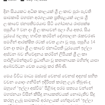
දින සියයකට අධික කාලයක් ශ්‍රී ලංකාව පුරා පැවති
සාමකාමී මහජන අරගලයක ප්‍රතිපළයක් ලෙස ශ්‍රී
ලංකාවේ ජනපතිවරයාව සිටි ගෝඨාභය රාජපක්ෂ
පසුගිය 9 වන දා ශ්‍රී ලංකාවෙන් පලා ගිය අතර, සිය
ධූරයේ බලතල භාවිත කරමින් දේශපාලන රැකවරණ
සමගින් ආරක්ෂිත රටක් වෙත ළගා වූ පසු, පසුගිය 14
වන දා තමා ශ්‍රී ලංකාවේ ජනාධිපති ධූරයෙන් ඉල්ලා
අස්වන බව නිවේදනය කරමින් ලිපියක් ශ්‍රී ලංකා
පාර්ලිමේන්තුවේ ප්‍රධානියා වූ කතානායක මහින්ද යාපා
අබේවර්ධන වෙත යොමු කර තිබිණි.
මෙය විවිධ මාධ්‍ය ඔස්සේ වෙනස් වෙනස් අදහස් සහිත
වචන යොදා ගනිමින් ඉදිරිපත් කරනු ලැබ තිබුණ ද
ඔහුගේ “ඉල්ලා අස්වීම” පිළිබද පරම සත්‍යය වන්නේ
මහජනයා විසින් කිසිදු නායකත්වයක් නොමැතිව සිදු
කරනු ලැබූ සාමකාමී අරගලයක් හේතුවෙන් “ඉල්ලා