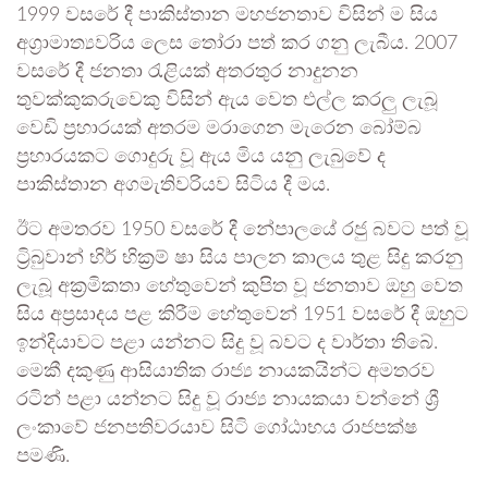
1999 වසරේ දී පාකිස්තාන මහජනතාව විසින් ම සිය
අග්‍රාමාත්‍යවරිය ලෙස තෝරා පත් කර ගනු ලැබීය. 2007
වසරේ දී ජනතා රැළියක් අතරතුර නාදුනන
තුවක්කුකරුවෙකු විසින් ඇය වෙත එල්ල කරලු ලැබූ
වෙඩි ප්‍රහාරයක් අතරම මරාගෙන මැරෙන බෝම්බ
ප්‍රහාරයකට ගොදුරු වූ ඇය මිය යනු ලැබුවේ ද
පාකිස්තාන අගමැතිවරියව සිටිය දී මය.
ඊට අමතරව 1950 වසරේ දී නේපාලයේ රජු බවට පත් වූ
ට්‍රිබුවාන් භිර් භික්‍රම් ෂා සිය පාලන කාලය තුළ සිදු කරනු
ලැබූ අක්‍රමිකතා හේතුවෙන් කුපිත වූ ජනතාව ඔහු වෙත
සිය අප්‍රසාදය පළ කිරීම හේතුවෙන් 1951 වසරේ දී ඔහුට
ඉන්දියාවට පළා යන්නට සිදු වූ බවට ද වාර්තා තිබේ.
මෙකී දකුණු ආසියාතික රාජ්‍ය නායකයින්ට අමතරව
රටින් පළා යන්නට සිදු වූ රාජ්‍ය නායකයා වන්නේ ශ්‍රී
ලංකාවේ ජනපතිවරයාව සිටි ගෝඨාභය රාජපක්ෂ
පමණි.