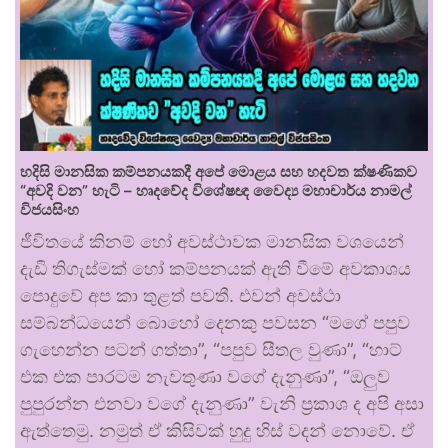
හදිසි මානසික කම්පනයකදී අපේ මොළය සහ හදවත ක්ෂණිකව
“අවදි වන” හැටි – හෘදවේද විශේෂඥ වෛද්‍ය මහාචාර්ය නාමල්
විජයසිංහ
ජීවිතයේ කිනම් හෝ අවස්ථාවක මානසික වශයෙන්
දැඩි තිගැස්මක් හෝ කම්පනයක් ඇති වීමේ අවකාශය
පොදුවේ අප කා තුළත් පවතී. එවන් අවස්ථා
සම්බන්ධයෙන් බොහෝ දෙනකු පවසන “මගේ පපුව
ගැහෙන්න පටන් ගත්තා”, “පපුව සීතල වුණා”, “හාට්
එක එක පාරටම නැවතුණා වගේ දැනුණා”, “ඔලුව
පුපුරන්න එනවා වගේ දැනුණා” වැනි ප්‍රකාශ ද අපි අසා
ඇත්තෙමු. නමුත් ඒ කිසිවක් හුදු හිස් වදන් නොවේ. ඒ