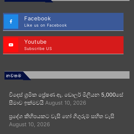
Facebook
Like us on Facebook
Youtube
Subscribe US
නවතම
විදෙස් ශ්‍රමික ප්‍රේෂණ ඇ. ඩොලර් මිලියන 5,000සේ
සීමාව ඉක්මවයි
August 10, 2026
ප්‍රදේශ කිහිපයකට වැසි හෝ ගිගුරුම් සහිත වැසි
August 10, 2026