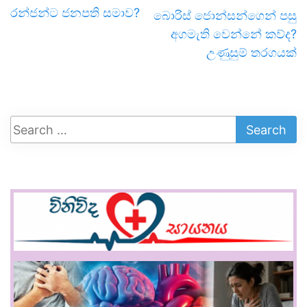
රන්ජන්ට ජනපති සමාව?
බොරිස් ජොන්සන්ගෙන් පසු
අගමැති වෙන්නේ කව්ද?
උණුසුම් තරගයක්