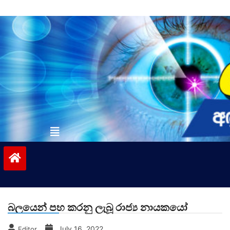
Skip
to
content
vinivida.lk
බලයෙන් පහ කරනු ලැබූ රාජ්‍ය නායකයෝ
July 16, 2022
Editor