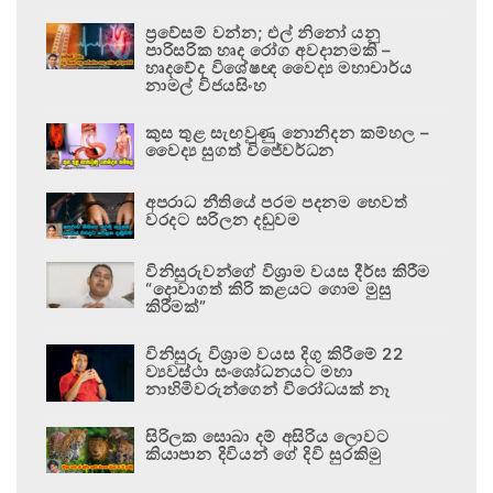
ප්‍රවේසම් වන්න; එල් නිනෝ යනු
පාරිසරික හෘද රෝග අවදානමකි –
හෘදවේද විශේෂඥ වෛද්‍ය මහාචාර්ය
නාමල් විජයසිංහ
කුස තුළ සැඟවුණු නොනිදන කම්හල –
වෛද්‍ය සුගත් විජේවර්ධන
අපරාධ නීතියේ පරම පදනම හෙවත්
වරදට සරිලන දඬුවම
විනිසුරුවන්ගේ විශ්‍රාම වයස දීර්ඝ කිරීම
“දොවාගත් කිරි කළයට ගොම මුසු
කිරීමක්”
විනිසුරු විශ්‍රාම වයස දිගු කිරීමේ 22
ව්‍යවස්ථා සංශෝධනයට මහා
නාහිමිවරුන්ගෙන් විරෝධයක් නෑ
සිරිලක සොබා දම් අසිරිය ලොවට
කියාපාන දිවියන් ගේ දිවි සුරකිමු