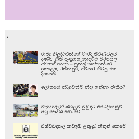
.
රාජ්‍ය නිලධාරීන්ගේ වැරදි තීරණවලට
දණ්ඩ නීති සංග්‍රහය යෙදවීම බරපතල
අවභාවිතයකි – සුනිල් කන්නන්ගර
කොළඹ, රත්නපුර, අම්පාර හිටපු මහ
දිසාපති
ලෝකයේ අඩුවෙන්ම නිදා ගන්නා ජාතිය?
නැව් වලින් බහලුම් මුහුදට පෙරලීම සුළු
පටු දෙයක් නොවේ
විශ්වවිද්‍යාල කඩඉම් ලකුණු නිකුත් කෙරේ