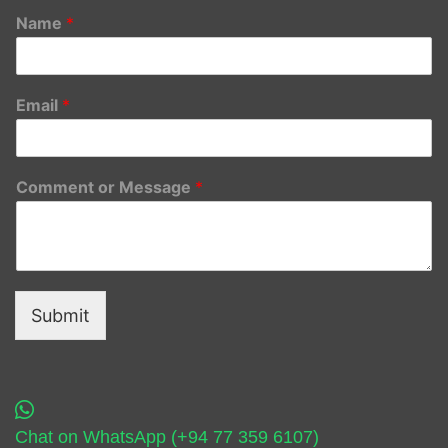
Name
*
Email
*
Comment or Message
*
Submit
Chat on WhatsApp (+94 77 359 6107)