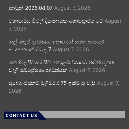
කාටූන් 2026.08.07
August 7, 2026
මහාචාර්ය විමල් දිසානායක අභාවප්‍රාප්ත වේ
August
7, 2026
කල් ඉකුත් වූ ඖෂධ තොගයක් සමඟ සැපයුම්
ආයතනයක් වටලයි
August 7, 2026
කෙරවලපිටියේ සිට කොළඹ වරායට තවත් භූගත
විදුලි සම්ප්‍රේෂණ පද්ධතියක්
August 7, 2026
ප්‍රදේශ රැසකට මිලිමීටර 75 ඉක්ම වූ වැසි
August 7,
2026
CONTACT US