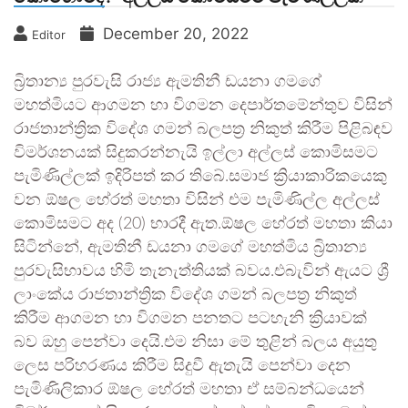
December 20, 2022
Editor
බ්‍රිතාන්‍ය පුරවැසි රාජ්‍ය ඇමතිනී ඩයනා ගමගේ
මහත්මියට ආගමන හා විගමන දෙපාර්තමේන්තුව විසින්
රාජතාන්ත්‍රික විදේශ ගමන් බලපත්‍ර නිකුත් කිරීම පිළිබඳව
විමර්ශනයක් සිදුකරන්නැයි ඉල්ලා අල්ලස් කොමිසමට
පැමිණිල්ලක් ඉදිරිපත් කර තිබේ.සමාජ ක්‍රියාකාරිකයෙකු
වන ඕෂල හේරත් මහතා විසින් එම පැමිණිල්ල අල්ලස්
කොමිසමට අද (20) භාරදී ඇත.ඕෂල හේරත් මහතා කියා
සිටින්නේ, ඇමතිනී ඩයනා ගමගේ මහත්මිය බ්‍රිතාන්‍ය
පුරවැසිභාවය හිමි තැනැත්තියක් බවය.එබැවින් ඇයට ශ්‍රී
ලාංකේය රාජතාන්ත්‍රික විදේශ ගමන් බලපත්‍ර නිකුත්
කිරීම ආගමන හා විගමන පනතට පටහැනි ක්‍රියාවක්
බව ඔහු පෙන්වා දෙයි.එම නිසා මේ තුළින් බලය අයුතු
ලෙස පරිහරණය කිරීම සිදුවී ඇතැයි පෙන්වා දෙන
පැමිණිලිකාර ඕෂල හේරත් මහතා ඒ සම්බන්ධයෙන්