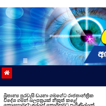
Skip
to
content
vinivida.lk
බ්‍රිතාන්‍ය පුරවැසි ඩයනා ගමගේට රාජතාන්ත්‍රික
විදේශ ගමන් බලපත්‍රයක් නිකුත් කළේ
කොහොමද?-අල්ලස් කොමිසමට පැමිණිල්ලක්