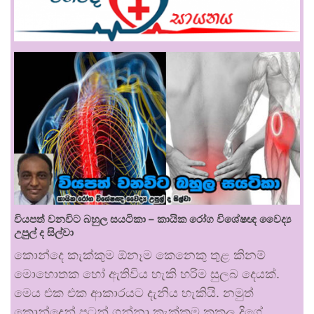
වියපත් වනවිට බහුල සයටිකා – කායික රෝග විශේෂඥ වෛද්‍ය
උපුල් ද සිල්වා
කොන්දෙ කැක්කුම ඕනෑම කෙනෙකු තුළ කිනම්
මොහොතක හෝ ඇතිවිය හැකි හරිම සුලබ දෙයක්.
මෙය එක එක ආකාරයට දැනිය හැකියි. නමුත්
කොන්දෙන් පටන් ගන්නා කැක්කුම කකුල දිගේ