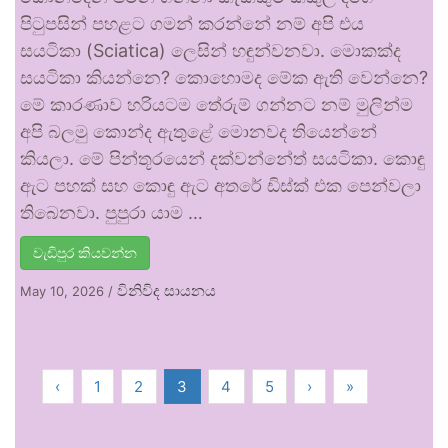
පිටුපසින් පහළට ගමන් කරන්නේ නම් අපි එය
සයටිකා (Sciatica) ලෙසින් හඳුන්වනවා. මොකක්ද
සයටිකා කියන්නෙ? කොහොමද මේක ඇති වෙන්නෙ?
මේ කාරණාව හරියටම තේරුම් ගන්නට නම් මුලින්ම
අපි බලමු කොන්ද ඇතුළේ මොනවද තියෙන්නේ
කියලා. මේ පින්තූරයෙන් දක්වන්නේත් සයටිකා. කොඳු
ඇට පහක් සහ කොඳු ඇට අතරේ ඩිස්ක් එක පෙන්වලා
තිබෙනවා. පුපුරා යාම …
වැඩිපුර කියවන්න
විනිවිද සායනය
May 10, 2026
/
‹
1
2
3
4
5
›
»