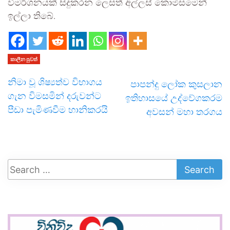
විමර්ශනයක් සිදුකරන ලෙසත් අල්ලස් කොමිසමෙන්
ඉල්ලා තිබේ.
කාලීන පුවත්
නිමා වූ ශිෂ්‍යත්ව විභාගය
පාපන්දු ලෝක කුසලාන
ගැන විමසමින් දරුවන්ට
ඉතිහාසයේ උද්වේගකරම
පීඩා පැමිණවීම හානිකරයි
අවසන් මහා තරගය