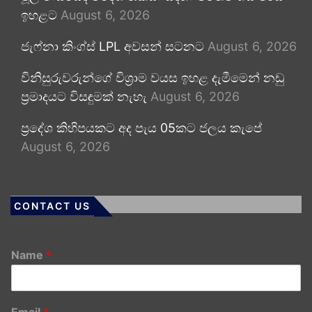
ඉහළට
August 6, 2026
ජැෆ්නා කිංග්ස් LPL අවසන් සටනට
August 6, 2026
විනිසුරුවරුන්ගේ විශ්‍රාම වයස ඉහළ දැමීමෙන් නඩු
ප්‍රමාදයට විසඳුමක් නැහැ
August 6, 2026
ප්‍රදේශ කිහිපයකට අද පැය 05කට ජලය කැපේ
August 6, 2026
CONTACT US
Name
*
Email
*