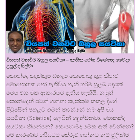
වියපත් වනවිට බහුල සයටිකා – කායික රෝග විශේෂඥ වෛද්‍ය
උපුල් ද සිල්වා
කොන්දෙ කැක්කුම ඕනෑම කෙනෙකු තුළ කිනම්
මොහොතක හෝ ඇතිවිය හැකි හරිම සුලබ දෙයක්.
මෙය එක එක ආකාරයට දැනිය හැකියි. නමුත්
කොන්දෙන් පටන් ගන්නා කැක්කුම කකුල දිගේ
පිටුපසින් පහළට ගමන් කරන්නේ නම් අපි එය
සයටිකා (Sciatica) ලෙසින් හඳුන්වනවා. මොකක්ද
සයටිකා කියන්නෙ? කොහොමද මේක ඇති වෙන්නෙ?
මේ කාරණාව හරියටම තේරුම් ගන්නට නම් මුලින්ම