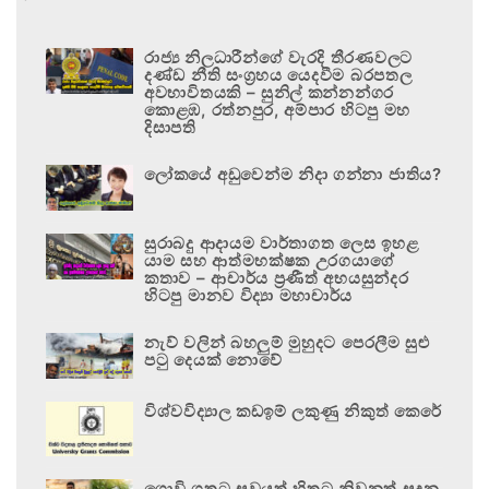
රාජ්‍ය නිලධාරීන්ගේ වැරදි තීරණවලට
දණ්ඩ නීති සංග්‍රහය යෙදවීම බරපතල
අවභාවිතයකි – සුනිල් කන්නන්ගර
කොළඹ, රත්නපුර, අම්පාර හිටපු මහ
දිසාපති
ලෝකයේ අඩුවෙන්ම නිදා ගන්නා ජාතිය?
සුරාබදු ආදායම වාර්තාගත ලෙස ඉහළ
යාම සහ ආත්මභක්ෂක උරගයාගේ
කතාව – ආචාර්ය ප්‍රණීත් අභයසුන්දර
හිටපු මානව විද්‍යා මහාචාර්ය
නැව් වලින් බහලුම් මුහුදට පෙරලීම සුළු
පටු දෙයක් නොවේ
විශ්වවිද්‍යාල කඩඉම් ලකුණු නිකුත් කෙරේ
ගොවි ගතට සුවයත් හිතට නිවනත් සදන