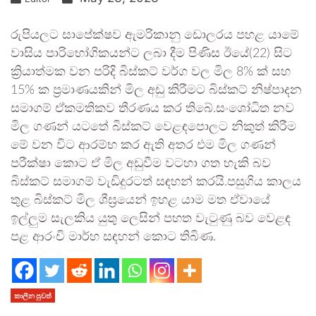
රුපියලට සාපේක්ෂව ඇමරිකානු ඩොලරය පහළ යාමේ
වාසිය පාරිභෝගිකයන්ට ලබා දීම පිණිස ඊයේ(22) සිට
ක්‍රියාත්මක වන පරිදි බිස්කට් වර්ග වල මිල 8% ක් සහ
15% ක ප්‍රමාණයකින් මිල අඩු කිරීමට බිස්කට් නිෂ්පාදන
සමාගම් ඒකමතිකව තීරණය කර තිබේ.සංශෝධිත නව
මිල ගණන් යටතේ බිස්කට් වෙළඳපොලට නිකුත් කිරීම
මේ වන විට ආරම්භ කර ඇති අතර එම මිල ගණන්
පරීක්ෂා කොට ඒ මිල අඩුවීම වටහා ගත හැකි බව
බිස්කට් සමාගම් වැඩිදුරටත් සඳහන් කරයි.පසුගිය කාලය
තුළ බිස්කට් මිල ශීඝ්‍රයෙන් ඉහළ යාම මත ඒවායේ
ඉල්ලුම සැලකිය යුතු ලෙසින් පහත වැටුණු බව වෙළඳ
පළ ආරංචි මාර්හ සඳහන් කොට තිබිණ.
කාලීන පුවත්