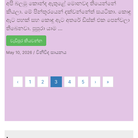
අපි බලමු කොන්ද ඇතුළේ මොනවද තියෙන්නේ
කියලා. මේ පින්තූරයෙන් දක්වන්නේත් සයටිකා. කොඳු
ඇට පහක් සහ කොඳු ඇට අතරේ ඩිස්ක් එක පෙන්වලා
තිබෙනවා. පුපුරා යාම …
වැඩිපුර කියවන්න
විනිවිද සායනය
May 10, 2026
/
‹
1
2
3
4
5
›
»
.