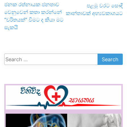
ජනක රත්නායක ජනතාව
පළමු වරට සෞදි
වෙනුවෙන් කතා කරන්නේ
කාන්තාවක් අභ්‍යවකාශයට
“චරිතයක්” වීමට ද කියා මට
සැකයි