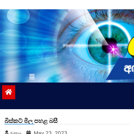
Skip
to
content
vinivida.lk
බිස්කට් මිල පහළ බසී
May 23, 2023
Editor