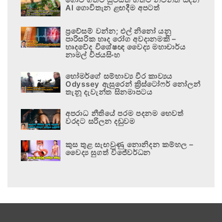
AI ගොවිතැන ළඟදීම අපටත්
ප්‍රවේසම් වන්න; එල් නිනෝ යනු
පාරිසරික හෘද රෝග අවදානමකි –
හෘදවේද විශේෂඥ වෛද්‍ය මහාචාර්ය
නාමල් විජයසිංහ
හෝමර්ගේ සම්භාව්‍ය වීර කාව්‍යය
Odyssey ඇසුරෙන් ක්‍රිස්ටෝෆර් නෝලන්
තැනූ දැවැන්ත සිනමාපටය
අපරාධ නීතියේ පරම පදනම හෙවත්
වරදට සරිලන දඬුවම
කුස තුළ සැඟවුණු නොනිදන කම්හල –
වෛද්‍ය සුගත් විජේවර්ධන