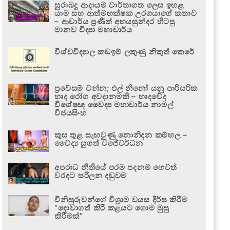
සුරාබදු ආදායම වාර්තාගත ලෙස ඉහළ
යාම සහ ආත්මභක්ෂක උරගයාගේ කතාව
– ආචාර්ය ප්‍රණීත් අභයසුන්දර හිටපු
මානව විද්‍යා මහාචාර්ය
විශ්වවිද්‍යාල කඩඉම් ලකුණු නිකුත් කෙරේ
ප්‍රවේසම් වන්න; එල් නිනෝ යනු පාරිසරික
හෘද රෝග අවදානමකි – හෘදවේද
විශේෂඥ වෛද්‍ය මහාචාර්ය නාමල්
විජයසිංහ
කුස තුළ සැඟවුණු නොනිදන කම්හල –
වෛද්‍ය සුගත් විජේවර්ධන
අපරාධ නීතියේ පරම පදනම හෙවත්
වරදට සරිලන දඬුවම
විනිසුරුවන්ගේ විශ්‍රාම වයස දීර්ඝ කිරීම
“දොවාගත් කිරි කළයට ගොම මුසු
කිරීමක්”