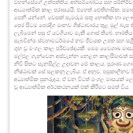
වහන්සේගේ උත්පත්තිය, අභිසම්බෝධිය සහ පරිනිර්වා
ආධ්‍යාත්මික කාල පරාසයයි. එහෙත් ඓතිහාසික, සමාජ
පෙනී යන්නේ, වෙසක් සැමරුම සතු භෞතික හා
පෙර සිටම පෙරදිග මානව ශිෂ්ටාචාරය තුළ මුල් බැ
ලැබීමෙන් පසු ඒ යටගියාව මැකී ගොස් තිබේ. භාරතී
සැබවින්ම ස්වභාවධර්මයේ නව ජීවයක උපත සහ සශ්
ශුභ වූ මංගල කාල පරිච්ඡේදයකි. මෙම වෛශාඛ මාස
මල්ඵල ගැන්වෙන අස්වැන්න නෙළන කාලසීමාවත් සමඟ 
නිවී සිතට සැනසිල්ල උදාවන මේ කාලය, පුරාණ ගො
නිෂ්ඨාවක් සේ සලකනු ලැබීය. ඒ අනුව, පසුකාලීනව සි
අධ්‍යාත්මික පුනරුදය, ඒ වන විටත් මංගල මාසයක් 
වූ ආධ්‍යාත්මික අර්ථකථනයක් එක් කිරීමට සමත් විය.