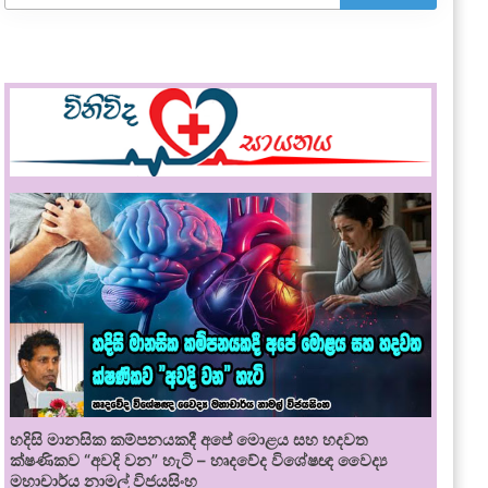
හදිසි මානසික කම්පනයකදී අපේ මොළය සහ හදවත
ක්ෂණිකව “අවදි වන” හැටි – හෘදවේද විශේෂඥ වෛද්‍ය
මහාචාර්ය නාමල් විජයසිංහ