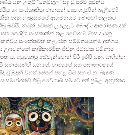
ණය යන උතුම් “තෙමඟුල” සිදු වූ පරම පූජනීය
යීය හා සංස්කෘතික මානයන් දෙස ගැඹුරින් බැලීමේදී
 ලෞකික පදනම බුදුසමයේ ආගමනයට බොහෝ කලකට
ස තිබූ බවයි. නමුත් වෙසක් උළෙලට බෞද්ධ ආරෝපණයක්
ය සහ පෙරදිග සංස්කෘතීන් තුළ වෛශාඛ මාසය යනු
‍රීකත්වය සංකේතවත් කළ, ජන සම්මතයෙන්ම අතිශය
ය උදාවන්නේ කෘෂිකාර්මික ජීවන රටාවක වටිනාම
ය. අටුකොටු අස්වැන්නෙන් පිරී ඉතිරී යන, සාගින්න
වි සමාජයන්හි ධනයේ, භාග්‍යයේ සහ සෞභාග්‍යයේ
දු වූ බුදුන් වහන්සේගේ පහළ වීම සහ ඒ හා බැඳුණු
ලෙස සමාජගතව තිබූ වෛශාඛ සමයට අති ප්‍රබල, අනුත්තර