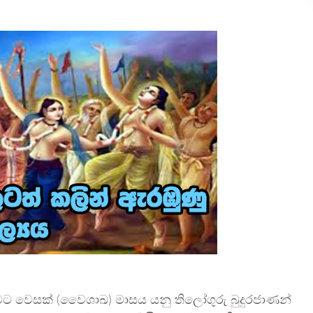
ට වෙසක් (වෛශාඛ) මාසය යනු තිලෝගුරු බුදුරජාණන්