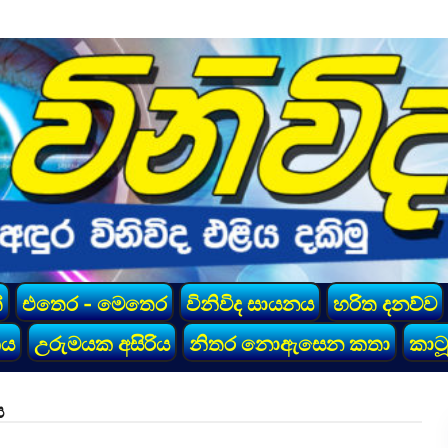
්
එතෙර - මෙතෙර
විනිවිද සායනය
හරිත දනව්ව
කය
උරුමයක අසිරිය
නිතර නොඇසෙන කතා
කාටූ
ය