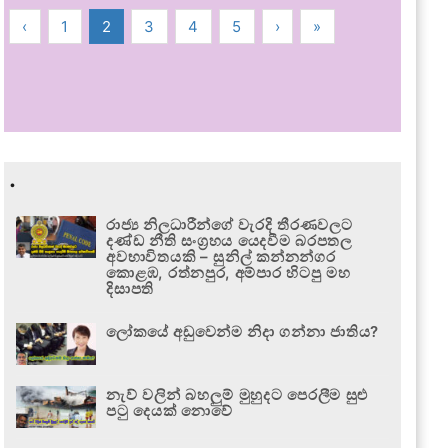
‹
1
2
3
4
5
›
»
.
රාජ්‍ය නිලධාරීන්ගේ වැරදි තීරණවලට
දණ්ඩ නීති සංග්‍රහය යෙදවීම බරපතල
අවභාවිතයකි – සුනිල් කන්නන්ගර
කොළඹ, රත්නපුර, අම්පාර හිටපු මහ
දිසාපති
ලෝකයේ අඩුවෙන්ම නිදා ගන්නා ජාතිය?
නැව් වලින් බහලුම් මුහුදට පෙරලීම සුළු
පටු දෙයක් නොවේ