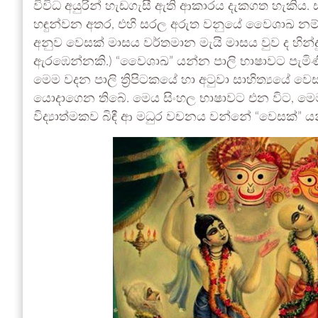
විවිධ අයුරින් හැඩගැසී ඇති ආකාරය දැකගත හැකිය
හඳුන්වන අතර, එහි සරල අරුත වනුයේ වෛශාඛ නම් වූ ච
අනුව වෙසක් මාසය වර්තමාන මැයි මාසය වුව ද හින්දු 
ඇරඹෙන්නකි.) “වෛශාඛ” යන්න පාලි භාෂාවට පැමිණ
මෙම වදන පාලි ත්‍රිපිටකයේ හා අටුවා සාහිත්‍යයේ 
යොදාගෙන තිබේ. මෙය සිංහල භාෂාවට එන විට, මෙම 
විද්‍යාත්මකව බිඳී ආ මධුර වචනය වන්නේ “වෙසක්” ය