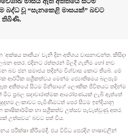
 වෛශාඛ මාසය ඈත අතීතයේ සිටම
ම බද්ධ වූ “සැනකෙළි මාසයක්” බවට
 තිබිණි.
‘අක්ෂය තෘතීයා’ වැනි දින අතිශය වාසනාවන්ත, කිසිදා
බන අතර, එදිනට රත්තරන් මිලදී ගැනීම හෝ නව
 වන බව ජන සමාජය තදින්ම විශ්වාස කොට තිබේ. මේ
ක ආර්ථික සශ්‍රීකත්වය මෙන්ම ජ්‍යොතිෂමය බලපෑම්
ත අතීතයේ සිටම මිනිසාගේ ලෞකික ජීවිතයට තදින්ම
ුත් මීට ප්‍රබල සදාචාරාත්මක ආරෝපණයක් ලැබී ඇත්තේ
දුදහම ලංකාවට පැමිණීමටත් පෙර සිටම ඉන්දියානු
ෂිකාර්මික හා සශ්‍රීකත්ව උත්සව පැවැත්වුණු අතර,
සක් උත්සවය” බවට පත් විය.
 පරීක්ෂා කිරීමේදී, එය විවිධ පෙරදිග භාෂාවලින්