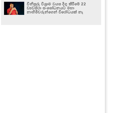
විනිසුරු විශ්‍රාම වයස දිගු කිරීමේ 22
ව්‍යවස්ථා සංශෝධනයට මහා
නාහිමිවරුන්ගෙන් විරෝධයක් නෑ