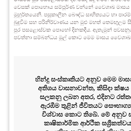
වෙසක් පොහොය සම්පූර්ණ වන්නේ වෛශාඛ මාසය 
මුහුර්තයෙනි. පසුකාලීන බෞද්ධ සාහිත්‍යයට හා පාරම
බුදුවීම සහ පරිනිර්වාණය යන මුළු මහත් තෙමඟුලම සි
පුර පසළොස්වක පොහෝ දිනකදීය. ඇතැමුන් පවසනුය
පවත්නා සම්බන්ධය මුල් කොට මෙම මාසය වෛශාඛ නම
හින්දු සංස්කෘතියට අනුව මෙම මාස
අතිශය වාසනාවන්ත, කිසිදා ක්ෂ
සලකනු ලබන අතර, එදිනට රත්තර
ඇරඹීම තුළින් ජීවිතයට සෞභාග්
විශ්වාස කොට තිබේ. මේ අනුව 
කෘෂිකාර්මික ආර්ථික සශ්‍රීකත්