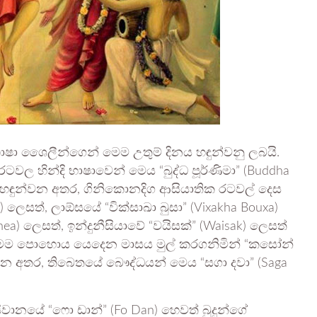
 ශෛලීන්ගෙන් මෙම උතුම් දිනය හඳුන්වනු ලබයි.
වල හින්දි භාෂාවෙන් මෙය “බුද්ධ පූර්ණිමා” (Buddha
ෙස හඳුන්වන අතර, ගිනිකොනදිග ආසියාතික රටවල් දෙස
a) ලෙසත්, ලාඕසයේ “වික්සාඛා බුසා” (Vixakha Bouxa)
a) ලෙසත්, ඉන්දුනීසියාවේ “වයිසක්” (Waisak) ලෙසත්
මෙම පොහොය යෙදෙන මාසය මුල් කරගනිමින් “කසෝන්
්වන අතර, තිබෙතයේ බෞද්ධයන් මෙය “සගා දවා” (Saga
නයේ “ෆො ඩාන්” (Fo Dan) හෙවත් බුදුන්ගේ