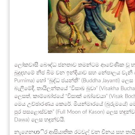
ලෝකවාසී බෞද්ධ ජනතාව තමන්ටම ආවේණික වූ භාෂා
බුදුදහමේ නිජ බිම වන ඉන්දියාව සහ නේපාලය වැනි රට
Purnima) හෝ “බුද්ධ ජයන්ති” (Buddha Jayanti) ල
බැලීමේදී, තායිලන්තයේ “විසාඛ බුචා” (Visakha Buch
ලෙසත්, කාම්බෝජයේ “විසාක් බෝචෙයා” (Visak Boche
මෙය උච්ඡාරණය කෙරේ. මියන්මාරයේ (බුරුමයේ) 
පුර පසළොස්වක” (Full Moon of Kason) ලෙස හඳුන
Dawa) ලෙස හඳුන්වයි.
නැගෙනဟිර ආසියාතික රටවල් වන චීනය සහ තායිවා