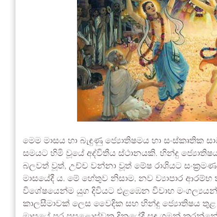
මෙම මාසය හා බැඳුණු ජ්‍යොතිෂමය හා සංස්කෘතික ස
සමයට හිමි වූයේ අද්විතීය ස්ථානයකි. හින්දු ජ්‍යොත
බලවත් වූත්, උච්ච වන්නා වූත් මේෂ රාශියට සංක්‍
මාසයේදී ය. මේ හේතුව නිසාම, නව ව්‍යාපාර ආරම්භ ක
විශේෂයෙන්ම යුග දිවියට එළඹෙන විවාහ මංගල්‍ය
කාලසීමාවක් ලෙස වෛදික සහ හින්දු ජ්‍යොතිෂය තු
මාසයේ පුර පසළොස්වක දිනයේදී සඳු ගමන් කරන්නේ 