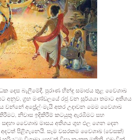
ාධක දෙස බැලීමේදී, පුරාණ හින්දු සමාජය තුළ වෛශාඛ
ිෂයට අනුව, ග්‍රහ මණ්ඩලයේ රජු වන සූර්යයා තමාට අතිශය
රමණය වන්නේ අප්‍රේල්-මැයි අතර උදාවන මෙම වෛශාඛ
ිරීමට, නිවාස ඉදිකිරීම් කටයුතු ඇරඹීමට සහ
යන් සඳහා වෛශාඛ මාසය අතිශය ශුභ ඵල ගෙන දෙන
ළ අදටත් පිළිගැනෙයි. සෑම වසරකම වෛශාඛ (වෙසක්)
හරියටම විශාඛා හෙවත් විසා නැකත මතිනි. එබැවින්