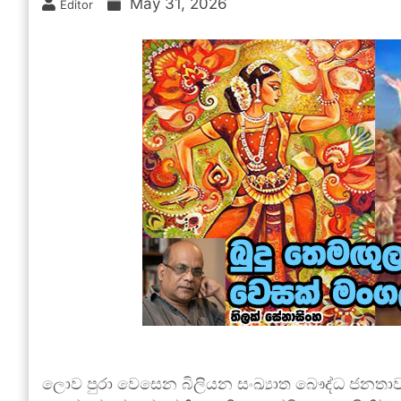
May 31, 2026
Editor
ලොව පුරා වෙසෙන බිලියන සංඛ්‍යාත බෞද්ධ ජනතාව