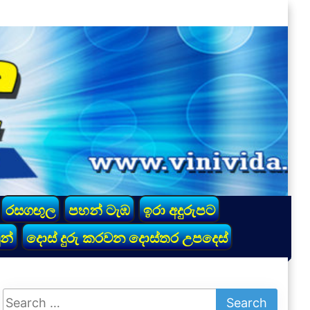
රසගඟුල
පහන් ටැඹ
ඉරා අදුරුපට
න්
දොස් දුරු කරවන දොස්තර උපදෙස්