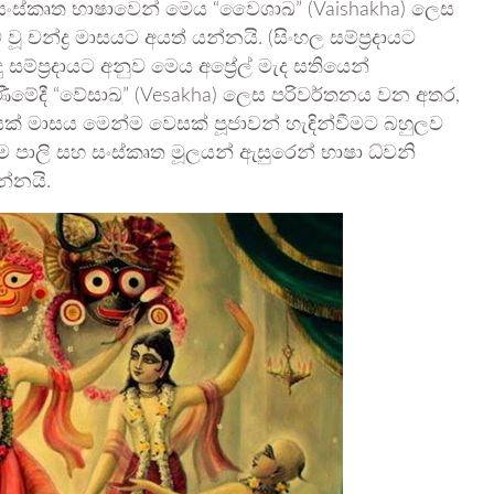
. සංස්කෘත භාෂාවෙන් මෙය “වෛශාඛ” (Vaishakha) ලෙස
න්ද්‍ර මාසයට අයත් යන්නයි. (සිංහල සම්ප්‍රදායට
සම්ප්‍රදායට අනුව මෙය අප්‍රේල් මැද සතියෙන්
ීමේදී “වේසාඛ” (Vesakha) ලෙස පරිවර්තනය වන අතර,
වෙසක් මාසය මෙන්ම වෙසක් පූජාවන් හැඳින්වීමට බහුලව
පාලි සහ සංස්කෘත මූලයන් ඇසුරෙන් භාෂා ධ්වනි
න්නයි.