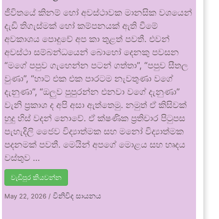
ජීවිතයේ කිනම් හෝ අවස්ථාවක මානසික වශයෙන්
දැඩි තිගැස්මක් හෝ කම්පනයක් ඇති වීමේ
අවකාශය පොදුවේ අප කා තුළත් පවතී. එවන්
අවස්ථා සම්බන්ධයෙන් බොහෝ දෙනකු පවසන
“මගේ පපුව ගැහෙන්න පටන් ගත්තා”, “පපුව සීතල
වුණා”, “හාට් එක එක පාරටම නැවතුණා වගේ
දැනුණා”, “ඔලුව පුපුරන්න එනවා වගේ දැනුණා”
වැනි ප්‍රකාශ ද අපි අසා ඇත්තෙමු. නමුත් ඒ කිසිවක්
හුදු හිස් වදන් නොවේ. ඒ ක්ෂණික ප්‍රතිචාර පිටුපස
පැහැදිලි ජෛව විද්‍යාත්මක සහ මනෝ විද්‍යාත්මක
පදනමක් පවතී. මෙයින් අපගේ මොළය සහ හෘදය
වස්තුව …
වැඩිපුර කියවන්න
විනිවිද සායනය
May 22, 2026
/