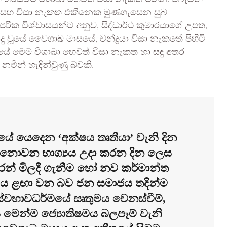
සහ විසා නැකත එකිනෙක මුණගැසෙන සුබ
්පරික විශ්වාසයන්ට අනුව, සිද්ධාර්ථ කුමාරයාගේ උපත,
දු වූයේ වෛශාඛ මාසයේ, චන්ද්‍රයා විසා නැකතේ පිහිටි
ේ මෙම විශාඛා හෙවත් විසා නැකත හා සඳු අතර
ින් හැඳින්වුණු බවකි.
යේ යෙදෙන ‘අක්ෂය තෘතීයා’ වැනි දින
ය නොවන භාග්‍යය උදා කරන දින ලෙස
න් මිලදී ගැනීම හෝ නව කර්මාන්ත
‍යය ළඟා වන බව ජන සමාජය තදින්ම
ස්වභාවධර්මයේ ඍතුමය වෙනස්වීම්,
වය මෙන්ම ජ්‍යොතිෂමය බලපෑම් වැනි