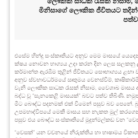
ලෞකික සාධක රැසක් නිසාම,
මිනිසාගේ ලෞකික ජීවිතයට තදින්
පත්ව
එසේම හින්දු සංස්කෘතියට අනුව මෙම මාසයේ යෙදෙන 
ක්ෂය නොවන භාග්‍යය උදා කරන දින ලෙස සලකනු ල
කර්මාන්ත ඇරඹීම තුළින් ජීවිතයට සෞභාග්‍යය ළඟා
අනුව ස්වභාවධර්මයේ ඍතුමය වෙනස්වීම්, කෘෂිකාර්මි
වැනි ලෞකික සාධක රැසක් නිසාම, වෛශාඛ මාසය ඈ
බද්ධ වූ “සැනකෙළි මාසයක්” බවට පත්ව තිබිණි. නම
මීට බෞද්ධ පදනමක් එක් වීමෙන් පසුව බව පෙනේ. බු
උපමහාද්වීපයේ මෙකී මාසය සහ නැකත මුල් කරගෙන කෘ
පසුව එය බෞද්ධ සංස්කෘතියේ මුදුන්මල්කඩ වන “වෙ
“වෙසක්” යන වචනයේ නිරුක්තිය හා භාෂාමය විකාශනය