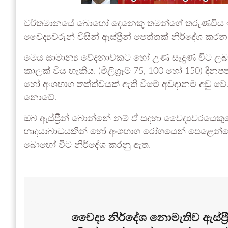
වර්තමානයේ බොහෝ දෙනෙකු තමන්ගේ තරුණවිය ඉක්ම
වෛද්‍යවරුන් විසින් ඇස්ප්‍රීන් පෙත්තක් නිර්දේශ කර
මෙය සාමාන්‍ය වේදනාවකට හෝ උණ සෑදුණ විට ලබා දෙන 
කාලක් විය හැකිය. (මිලිග්‍රෑම් 75, 100 හෝ 150) දි
හෝ අංශභාග තත්ත්වයක් ඇති වීමේ අවදානම අඩු වේ. එහෙ
නොවේ.
ඔබ ඇස්ප්‍රීන් බොන්නේ නම් ඒ සඳහා වෛද්‍යවරයෙකු
හෘදයාබාධයකින් හෝ අංශභාග රෝගයෙන් පෙළෙන්නේ න
බොහෝ විට නිර්දේශ කරනු ඇත.
වෛද්‍ය නිර්දේශ නොමැතිව ඇස්ප්‍