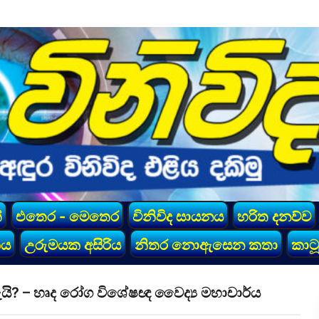
්
එතෙර - මෙතෙර
විනිවිද සායනය
හරිත දනව්ව
කය
උරුමයක අසිරිය
නිතර නොඇසෙන කතා
කාටූ
යි? – හෘද රෝග විශේෂඥ වෛද්‍ය මහාචාර්ය