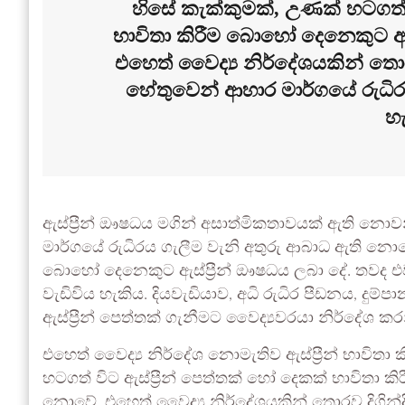
හිසේ කැක්කුමක්, උණක් හටගත් ව
භාවිතා කිරීම බොහෝ දෙනෙකුට 
එහෙත් වෛද්‍ය නිර්දේශයකින් තොරව 
හේතුවෙන් ආහාර මාර්ගයේ රුධිරය
හැ
ඇස්ප්‍රීන් ඖෂධය මගින් අසාත්මිකතාවයක් ඇති නො
මාර්ගයේ රුධිරය ගැලීම වැනි අතුරු ආබාධ ඇති න
බොහෝ දෙනෙකුට ඇස්ප්‍රීන් ඖෂධය ලබා දේ. තවද එ
වැඩිවිය හැකිය. දියවැඩියාව, අධි රුධිර පීඩනය, දු
ඇස්ප්‍රීන් පෙත්තක් ගැනීමට වෛද්‍යවරයා නිර්දේශ ක
එහෙත් වෛද්‍ය නිර්දේශ නොමැතිව ඇස්ප්‍රීන් භාවිතා
හටගත් විට ඇස්ප්‍රීන් පෙත්තක් හෝ දෙකක් භාවිත
නොවේ. එහෙත් වෛද්‍ය නිර්දේශයකින් තොරව දිගින්දි