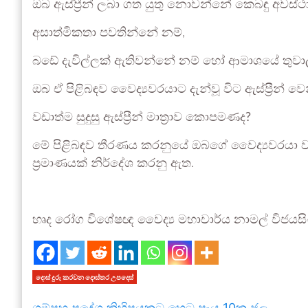
ඔබ ඇස්ප්‍රීන් ලබා ගත යුතු නොවන්නේ කෙබඳු අවස්
අසාත්මිකතා පවතින්නේ නම්,
බඩේ දැවිල්ලක් ඇතිවන්නේ නම් හෝ ආමාශයේ තුවා
ඔබ ඒ පිළිබඳව වෛද්‍යවරයාට දැන්වූ විට ඇස්ප්‍රීන
වඩාත්ම සුදුසු ඇස්ප්‍රීන් මාත්‍රාව කොපමණද?
මේ පිළිබඳව තීරණය කරනුයේ ඔබගේ වෛද්‍යවරයා වන අත
ප්‍රමාණයක් නිර්දේශ කරනු ඇත.
හෘද රෝග විශේෂඥ වෛද්‍ය මහාචාර්ය නාමල් විජයසි
දොස් දුරු කරවන දොස්තර උපදෙස්
ගම්පහ ප්‍රදේශ කිහිපයකට හෙට පැය 10ක ජල