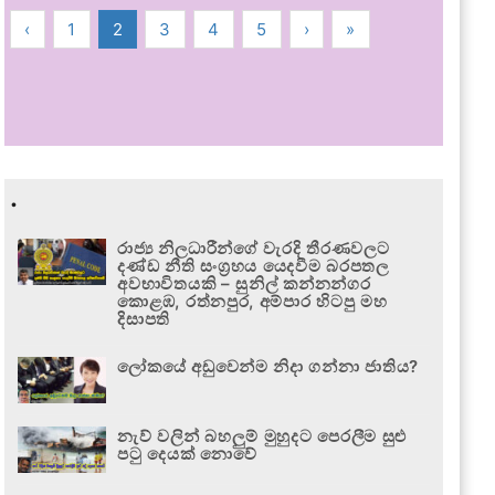
‹
1
2
3
4
5
›
»
.
රාජ්‍ය නිලධාරීන්ගේ වැරදි තීරණවලට
දණ්ඩ නීති සංග්‍රහය යෙදවීම බරපතල
අවභාවිතයකි – සුනිල් කන්නන්ගර
කොළඹ, රත්නපුර, අම්පාර හිටපු මහ
දිසාපති
ලෝකයේ අඩුවෙන්ම නිදා ගන්නා ජාතිය?
නැව් වලින් බහලුම් මුහුදට පෙරලීම සුළු
පටු දෙයක් නොවේ