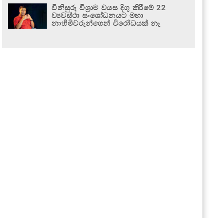
විනිසුරු විශ්‍රාම වයස දිගු කිරීමේ 22
ව්‍යවස්ථා සංශෝධනයට මහා
නාහිමිවරුන්ගෙන් විරෝධයක් නෑ