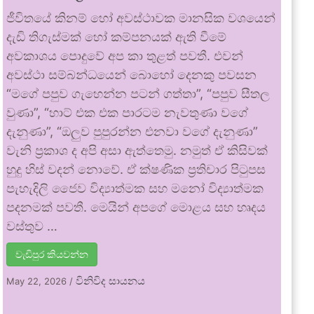
ජීවිතයේ කිනම් හෝ අවස්ථාවක මානසික වශයෙන්
දැඩි තිගැස්මක් හෝ කම්පනයක් ඇති වීමේ
අවකාශය පොදුවේ අප කා තුළත් පවතී. එවන්
අවස්ථා සම්බන්ධයෙන් බොහෝ දෙනකු පවසන
“මගේ පපුව ගැහෙන්න පටන් ගත්තා”, “පපුව සීතල
වුණා”, “හාට් එක එක පාරටම නැවතුණා වගේ
දැනුණා”, “ඔලුව පුපුරන්න එනවා වගේ දැනුණා”
වැනි ප්‍රකාශ ද අපි අසා ඇත්තෙමු. නමුත් ඒ කිසිවක්
හුදු හිස් වදන් නොවේ. ඒ ක්ෂණික ප්‍රතිචාර පිටුපස
පැහැදිලි ජෛව විද්‍යාත්මක සහ මනෝ විද්‍යාත්මක
පදනමක් පවතී. මෙයින් අපගේ මොළය සහ හෘදය
වස්තුව …
වැඩිපුර කියවන්න
විනිවිද සායනය
May 22, 2026
/