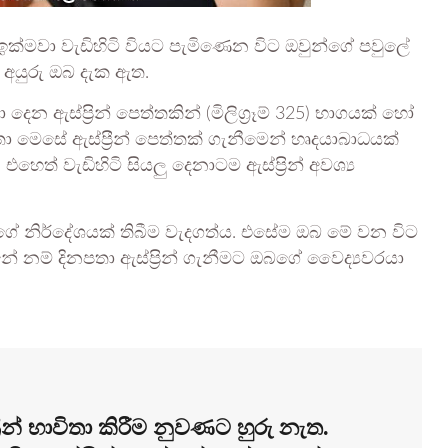
වා වැඩිහිටි වියට පැමිණෙන විට ඔවුන්ගේ පවුලේ
න අයුරු ඔබ දැක ඇත.
ඇස්ප්‍රින් පෙත්තකින් (මිලිග්‍රෑම් 325) භාගයක් හෝ
නපතා මෙසේ ඇස්ප්‍රීන් පෙත්තක් ගැනීමෙන් හෘදයාබාධයක්
ත් වැඩිහිටි සියලු දෙනාටම ඇස්ප්‍රින් අවශ්‍ය
ගේ නිර්දේශයක් තිබීම වැදගත්ය. එසේම ඔබ මේ වන විට
ම් දිනපතා ඇස්ප්‍රින් ගැනීමට ඔබගේ වෛද්‍යවරයා
රීන් භාවිතා කිරීම නුවණට හුරු නැත.