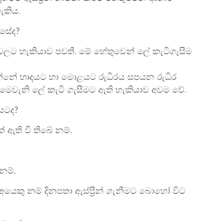
ැකිය.
ෙසේද?
‍රීන්වලට හැකියාව පවතී. මේ හේතුවෙන් ලේ කැටිගැසීම
න්නේ හෘදයට හා මොළයට රුධිරය සපයන රුධිර
න් මෙවැනි ලේ කැටි ගැසීමට ඇති හැකියාව අවම වේ.
අයටද?
 ඇති වී තිබේ නම්,
නම්,
අයෙකු නම් දිනපතා ඇස්ප්‍රීන් ගැනීමට බොහෝ විට