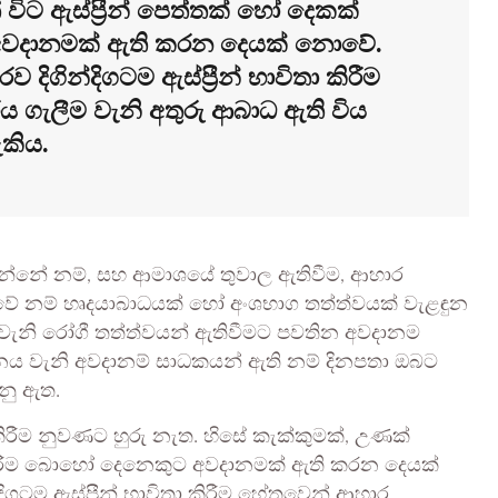
ිට ඇස්ප්‍රීන් පෙත්තක් හෝ දෙකක්
අවදානමක් ඇති කරන දෙයක් නොවේ.
දිගින්දිගටම ඇස්ප්‍රීන් භාවිතා කිරීම
 ගැලීම වැනි අතුරු ආබාධ ඇති විය
කිය.
වන්නේ නම්, සහ ආමාශයේ තුවාල ඇතිවීම, ආහාර
ොවේ නම් හෘදයාබාධයක් හෝ අංශභාග තත්ත්වයක් වැළඳුන
වැනි රෝගී තත්ත්වයන් ඇතිවීමට පවතින අවදානම
ම්පානය වැනි අවදානම් සාධකයන් ඇති නම් දිනපතා ඔබට
රනු ඇත.
 කිරීම නුවණට හුරු නැත. හිසේ කැක්කුමක්, උණක්
ා කිරීම බොහෝ දෙනෙකුට අවදානමක් ඇති කරන දෙයක්
ගටම ඇස්ප්‍රීන් භාවිතා කිරීම හේතුවෙන් ආහාර