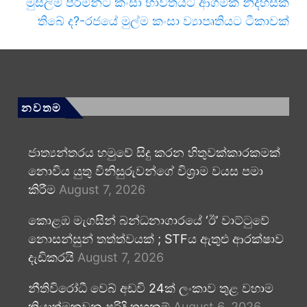
මුස්ලිම් පිරිමින්ට කංසා භාවිතයට ආගමික නිදහසක්
තිබේ ද?-රජයේ මුල්ම කංසා ව්‍යාපෘතියට ටීකාවක්
නවතම
ජාත්‍යන්තරය හමුවේ සිදු කරන හිතුවක්කාරකමක්
නොවිය යුතු විනිසුරුවන්ගේ විශ්‍රාම වයස පමා
කිරීම
August 7, 2026
කොළඹ මැගසින් බන්ධනාගාරයේ ‘ඊ’ වාට්ටුවේ
නොසන්සුන් තත්ත්වයක් ; STFය ඇතුළු ආරක්ෂාව
දැඩිකරයි
August 7, 2026
නීතිවිරෝධී වෙබ් අඩවි 24ක් ලංකාව තුළ වහාම
ක්‍රියාත්මකවන පරිදි තහනම්
August 6, 2026