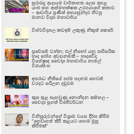
සුරාබදු ආදායම වාර්තාගත ලෙස ඉහළ
යාම සහ ආත්මභක්ෂක උරගයාගේ කතාව
– ආචාර්ය ප්‍රණීත් අභයසුන්දර හිටපු
මානව විද්‍යා මහාචාර්ය
විශ්වවිද්‍යාල කඩඉම් ලකුණු නිකුත් කෙරේ
ප්‍රවේසම් වන්න; එල් නිනෝ යනු පාරිසරික
හෘද රෝග අවදානමකි – හෘදවේද
විශේෂඥ වෛද්‍ය මහාචාර්ය නාමල්
විජයසිංහ
අපරාධ නීතියේ පරම පදනම හෙවත්
වරදට සරිලන දඬුවම
කුස තුළ සැඟවුණු නොනිදන කම්හල –
වෛද්‍ය සුගත් විජේවර්ධන
විනිසුරුවන්ගේ විශ්‍රාම වයස දීර්ඝ කිරීම
“දොවාගත් කිරි කළයට ගොම මුසු
කිරීමක්”