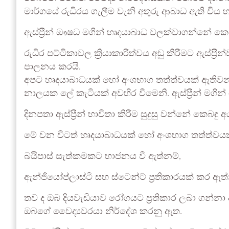
මාර්ගයේ රුධිරය ගැලීම වැනි අතුරු ආබාධ ඇති විය හ
ඇස්ප්‍රීන් ඖෂධ මගින් හෘදයාබාධ වලක්වාගන්නේ ක
රුධිර පට්ටිකාවල ක්‍රියාකාරිත්වය අඩු කිරීමට ඇස්ප්
පාලනය කරයි.
අපට හෘදයාබාධයක් හෝ අංශභාග තත්ත්වයක් ඇතිව
නාලයක ලේ කැටියක් අවහිර වීමෙනි. ඇස්ප්‍රීන් මගි
දිනපතා ඇස්ප්‍රීන් භාවිතා කිරීම සුදුසු වන්නේ කෙබඳු 
මේ වන විටත් හෘදයාබාධයක් හෝ අංශභාග තත්ත්වයක්
බයිපාස් සැත්කමකට භාජනය වී ඇත්නම්,
ඇන්ජියෝප්ලාස්ටි සහ ස්ටෙන්ට් ප්‍රතිකාරයක් කර ඇත්
තව ද ඔබ දියවැඩියාව රෝගයට ප්‍රතිකාර ලබා ගන්නා 
ඔබගේ වෛද්‍යවරයා නිර්දේශ කරනු ඇත.