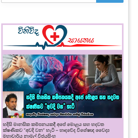
හදිසි මානසික කම්පනයකදී අපේ මොළය සහ හදවත
ක්ෂණිකව “අවදි වන” හැටි – හෘදවේද විශේෂඥ වෛද්‍ය
මහාචාර්ය නාමල් විජයසිංහ