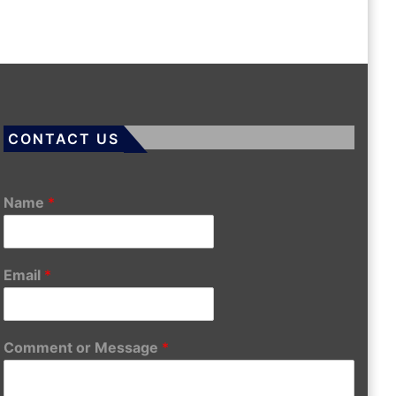
CONTACT US
Name
*
Email
*
Comment or Message
*