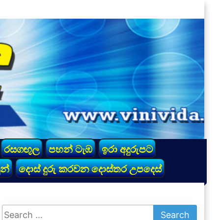
රසගඟුල
පහන් ටැඹ
ඉරා අදුරුපට
න්
දොස් දුරු කරවන දොස්තර උපදෙස්