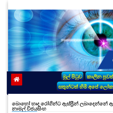
Skip
to
content
vinivida.lk
මුල් පිටුව
කාලීන පුවත
සතුන්ටත් හිමි අපේ ලෝ
බොහෝ හෘද රෝගින්ට ඇස්ප්‍රීන් ලබාදෙන්නේ ඇ
නාමල් විජයසිංහ