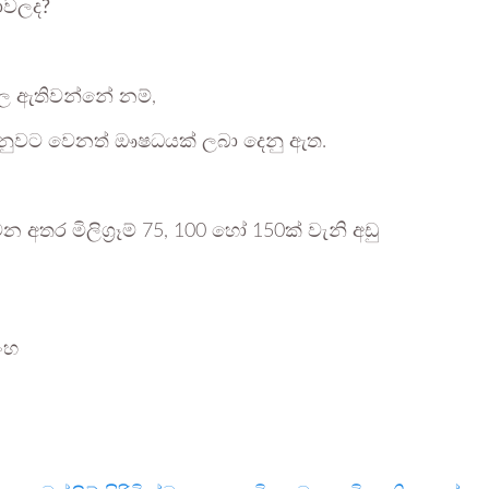
ථාවලද?
ල ඇතිවන්නේ නම්,
් වෙනුවට වෙනත් ඖෂධයක් ලබා දෙනු ඇත.
ර මිලිග්‍රෑම් 75, 100 හෝ 150ක් වැනි අඩු
ංහ