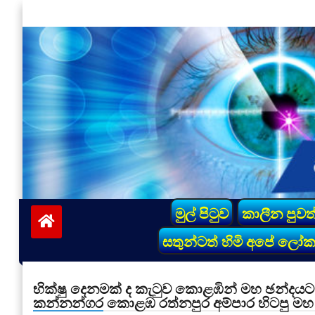
Skip
to
content
vinivida.lk
මුල් පිටුව
කාලීන පුවත
සතුන්ටත් හිමි අපේ ලෝ
භික්ෂු දෙනමක් ද කැටුව කොළඹින් මහ ඡන්දයට 
කන්නන්ගර කොළඹ රත්නපුර අම්පාර හිටපු මහ 