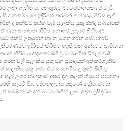
න්ත්‍රවාදී ප්‍රවාහයට එක් වී ලබාගත් ප්‍රධානතම
 ලබා ගැනීම ය. අනතුරුව ව්‍යවස්ථාදායකයේ වැඩි
ට සිය කණ්ඩායම් ඉදිරිපත් කරමින් තරඟයට පිවිස ඇති
් ද තනිවම තරඟ වැදී සැලකිය යුතු ඡන්ද සංඛ්‍යාවක්
ණ ඒ ගැන සාකච්ඡා කිරීම නොවේ.උතුරේ බිහිවුණු
‍රවාහයට එක්වී උතුරෙන් හා නැගෙනහිරින් පරිබාහිරව
ැතිවරණයට ඉදිරිපත් කිරීමට හැකි වන අන්දමට සංවිධාන
් කිරීම ය.දකුණේ බිහි වූ වාමාංශික විප්ලවවාදී
රඟ වැදී සැලකිය යුතු ජන ප්‍රසාදයක් අත්කරගැනීම
 සැලකිය යුතු සේම ඊට සමගාමීව උතුරේ බිහි වූ
අත හැර උතුර හා දකුණ අතර දිගු කලක් තිස්සේ පවත්නා
කෙරෙහි කැපවී සිය දේශපාලනය දකුණේ ද ක්‍රියාත්මක
 ඒ සම්බන්ධයෙන් මාධ්‍ය මඟින් ලබා දෙන ප්‍රසිද්ධිය
ය.