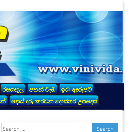
රසගඟුල
පහන් ටැඹ
ඉරා අදුරුපට
න්
දොස් දුරු කරවන දොස්තර උපදෙස්