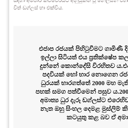
සඳහා අම්පාර කච්චේරියට අනුයුක්ත වූ නෙල්සන් එහි
විත් ඩග්ලස් හා එක්විය.
එජාප රජයක් පිහිටුවීමට ගාමිණ
ඉල්ලා සිටියත් එය ප්‍රතික්ෂේප ක
දුන්නේ කොන්දේසි විරහිතව ය.එද
පදවියක් හෝ භාර නොගෙන රජයට 
ධුරයක් භාරගත්තේ 2000 මහ මැති
පහක් සමග පත්වීමෙන් පසුව ය.20
අමාත්‍ය ධුර දැරූ ඩග්ලස්ට එරෙහ
නැත ඔහු සිංහල දෙමළ මුස්ලිම් 
කටයුතු කළ බව ඒ අමා