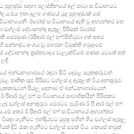
ධ පුහුණුව සඳහා පලස්තීනයේ අල් පාටා සංවිධානයට
්ද ය.එය ඉතා දුලබ ගණයේ යුද පුහුණුවක් සේ
ිධානයෙනි. ඊරෝස් සංවිධානයේ ඇති වූ අභ්‍යන්තර මත
ා ඩග්ලස් දේවානන්ද ඇතුලු පිරිසක් ඊරෝස්
ති පෙරමුණ (ඊපීආර් එල් එෆ්)පිහිටුවා ගත් අතර
 සන්නද්ධ අංශය වූ මහජන විමුක්ති හමුදාවේ
 දේවානන්ද ත්‍රස්‍තවාදය වැලැක්වීමේ පණත යටතේ අත්
ලදී.
 භාරයේ බන්ධනාගාරයේ රඳවා සිටි දෙමළ සැකකරුවන්
ළ ජාතික සුළු පිරිසට ඩග්ලස් ද ඇතුලත් විය.අනතුරුව
සැකකරුවන් සියලු දෙනාම ඒ බන්ධනාගාරයෙන්
ඊ පීආර් එල් එෆ් සංවිධානයේ සාමාජිකයින් පිරිසකට
ැබූ ඩග්ලස් අනතුරුව මෙරටට පැමිණ ඊ පී ආර් එල් එෆ්
.මේ අතර ඊ පීආර් එල් එෆ් සංවිධානයේ අභ්‍යන්තර
ිසඳා ගැනීමට ඉන්දියවට මුහුදු මගින් ගිය ඩග්ලස් ඇතුලු
යත් දිවි රැක ගැනීමට ඩග්ලස් සමත් විය. කෙසේ නමුත්