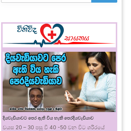
දියවැඩියාවට පෙර ඇති විය හැකි පෙරදියවැඩියාව
වයස 20 – 30 පසු වී 40 -50 වන විට ශරීරයේ