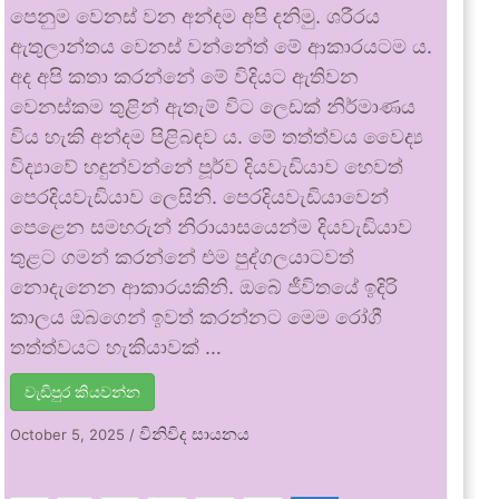
පෙනුම වෙනස් වන අන්දම අපි දනිමු. ශරීරය
ඇතුලාන්තය වෙනස් වන්නේත් මේ ආකාරයටම ය.
අද අපි කතා කරන්නේ මේ විදියට ඇතිවන
වෙනස්කම තුළින් ඇතැම් විට ලෙඩක් නිර්මාණය
විය හැකි අන්දම පිළිබඳව ය. මේ තත්ත්වය වෛද්‍ය
විද්‍යාවේ හඳුන්වන්නේ පූර්ව දියවැඩියාව හෙවත්
පෙරදියවැඩියාව ලෙසිනි. පෙරදියවැඩියාවෙන්
පෙළෙන සමහරුන් නිරායාසයෙන්ම දියවැඩියාව
තුළට ගමන් කරන්නේ එම පුද්ගලයාටවත්
නොදැනෙන ආකාරයකිනි. ඔබේ ජීවිතයේ ඉදිරි
කාලය ඔබගෙන් ඉවත් කරන්නට මෙම රෝගී
තත්ත්වයට හැකියාවක් …
වැඩිපුර කියවන්න
විනිවිද සායනය
October 5, 2025
/