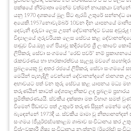
ප්‍රජාතන්ත්‍රවාදී පක්ෂය ගත් තීරණයයි.ඊ පී ඩී පී ලෙස
පක්ෂයේ නිර්මාතෘ මෙන්ම වත්මන් නායකයා වන්නේ
යනු 1970 දශකයේ මුල සිට ඇරඹි උතුරේ සන්නද්ධ ද
අයෙකි.1957නොවැම්බර් 10වන දින යාපනයේ මානිපායි
දෙවැනි දරුවා ලෙස උපන් දේවානන්දට වයස අවුරුදු හ
විද්‍යාලයේ ගුරුවරියක ලෙස සේවය කළ දේවානන්දගේ 
පාඩුව විය.ඔහු ගේ පියාවූ කදිරවේළු ශ්‍රී ලංකාවේ කො
ලිපිකරු සේවා සංගමයේ “රෙඩ් පවර්” නම් ප්‍රකාශන
රැකවරණය හා භාරකාරත්වය සැලසූ මවගේ සහෝදරයා ක
ප්‍රබලයෙකු වූ අතර රජයේ ලිපිකරු සේවා සංගමයේ සභ
මෙයින් පැහැදිලි වෙන්නේ දේවානන්දගේ ජානගත උර
අභාවයට පත් වන තුරු සේවය කළ යාපනය මධ්‍ය මහා වි
තරුණයින් කාටත් දේශපාලනිකව ලද ප්‍රබලම ප්‍රහාරය 
ප්‍රමිතිකරණයයි. ස්වකීය දක්ෂතා මත විභාග සමත් වු
වීමෙන් පීඩාවට පත් උතුරේ තරුණ සිසුන් මෙන්ම දේව
බැඳෙන්නේ 1973දී ය. ස්වකීය මාමා වූ නිත්‍යානන්ද
සංගමය (ජීයූඊඑස්)කොළඹ ශාඛාව සංවිධානය කර උත
විප්ලවකාරී ශිෂ්‍ය සංවිධානය නැත්නම් (ඊරෝස්) සංවි