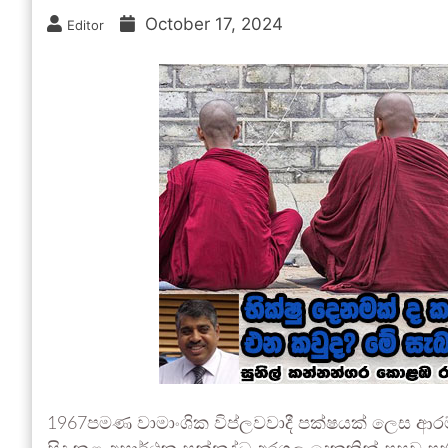
October 17, 2024
Editor
1967පමණ වාමාංශික විප්ලවවාදී පක්ෂයක් ලෙස ආරම්