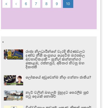
«
‹
6
7
8
9
10
.
රාජ්‍ය නිලධාරීන්ගේ වැරදි තීරණවලට
දණ්ඩ නීති සංග්‍රහය යෙදවීම බරපතල
අවභාවිතයකි – සුනිල් කන්නන්ගර
කොළඹ, රත්නපුර, අම්පාර හිටපු මහ
දිසාපති
ලෝකයේ අඩුවෙන්ම නිදා ගන්නා ජාතිය?
නැව් වලින් බහලුම් මුහුදට පෙරලීම සුළු
පටු දෙයක් නොවේ
විශ්වවිද්‍යාල කඩඉම් ලකුණු නිකුත් කෙරේ