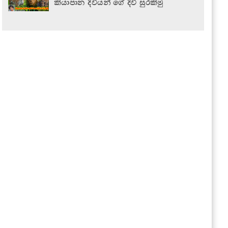
කියාපාන දිවියන් ගේ දිවි සුරකිමු