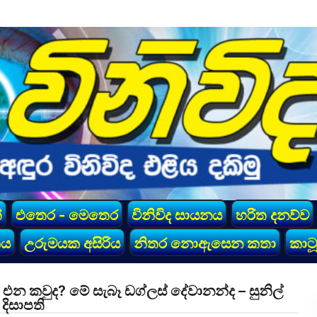
්
එතෙර - මෙතෙර
විනිවිද සායනය
හරිත දනව්ව
කය
උරුමයක අසිරිය
නිතර නොඇසෙන කතා
කාටූ
එන කවුද? මේ සැබෑ ඩග්ලස් දේවානන්ද – සුනිල්
දිසාපති