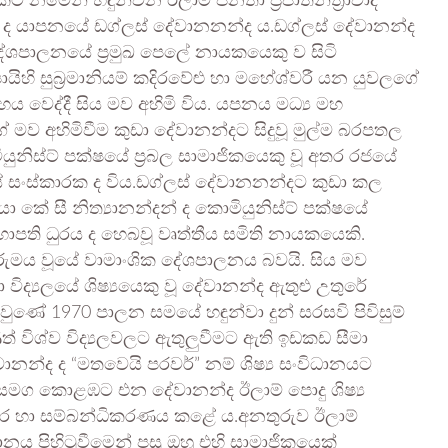
 කෙටි නමෙන් හඳුන්වන ඊලාම් ජනතා ප්‍රජාතන්ත්‍රාවාදී
 ද යාපනයේ ඩග්ලස් දේවානනන්ද ය.ඩග්ලස් දේවානන්ද
ේශපාලනයේ ප්‍රමුඛ පෙලේ නායකයෙකු ව සිටි
හි සුබ්‍රමානියම් කදිරවේළු හා මහේශ්වරී යන යුවලගේ
ය වෙද්දී සිය මව අහිමි විය. යපනය මධ්‍ය මහ
මව අහිමිවීම කුඩා දේවානන්දට සිදුවූ මුල්ම බරපතල
මියුනිස්ට් පක්ෂයේ ප්‍රබල සාමාජිකයෙකු වූ අතර රජයේ
යේ සංස්කාරක ද විය.ඩග්ලස් දේවානනන්දට කුඩා කල
ේ සී නිත්‍යානන්දන් ද කොමියුනිස්ට් පක්ෂයේ
ාපති ධුරය ද හෙබවූ වෘත්තීය සමිති නායකයෙකි.
ුමය වූයේ වාමාංශික දේශපාලනය බවයි. සිය මව
ද්‍යලයේ ශිෂ්‍යයෙකු වූ දේවානන්ද ඇතුළු උතුරේ
වුණේ 1970 පාලන සමයේ හඳුන්වා දුන් සරසවි පිවිසුම්
ණත් විශ්ව විද්‍යලවලට ඇතුලුවීමට ඇති ඉඩකඩ සීමා
ානන්ද ද “මතවෙයි පරවර්” නම් ශිෂ්‍ය සංවිධානයට
න් සමග කොළඹට එන දේවානන්ද ඊලාම් පොදු ශිෂ්‍ය
ුර හා සම්බන්ධිකරණය කළේ ය.අනතුරුව ඊලාම්
ධානය පිහිටුවීමෙන් පසු ඔහු එහි සාමාජිකයෙක්