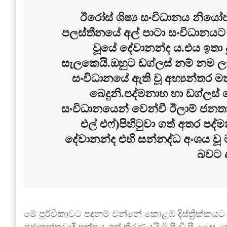
ඊරෝස් ශිෂ්‍ය සංවිධානය නියෝ
පලස්තීනයේ අල් පාටා සංවිධානයට 1
වූයේ දේවානන්ද ය.එය ඉතා 
සැලකෙයි.ඔහුට ඩග්ලස් නම් නම ල
සංවිධානයේ ඇති වූ අභ්‍යන්තර ම
බෙදුනි.පද්මනාභ හා ඩග්ලස් 
සංවිධානයෙන් වෙන්වී ඊලාම් ජනතා 
එල් එෆ්)පිහිටුවා ගත් අතර පද
දේවානන්ද එහි සන්නද්ධ අංශය වූ
බවට ද
මේ පූර්විකාවට පදනම් වන්නේ කොළඹ දිස්ත්‍රික්කයට