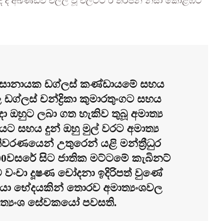
දී ද අඛණ්ඩව එල්ල වූ එල්ටීටී ඊ තර්ජන නිසා කොළඹට
ී දිසානායක ඩග්ලස් කණ්ඩායමේ සහය
ල ඩග්ලස් චන්ද්‍රිකා කුමාරතුංගට සහය
ා ඔහුට ලබා ගත හැකිව තුබූ අමාත්‍ය
සහය දුන් ඔහු මුල් වරට අමාත්‍ය
වරණයෙන් උතුරෙන් යළි මන්ත්‍රීධුර
00වසරේ සිට ජාතික මට්ටමේ කැබිනට්
ිව වංචා දූෂණ චෝදනා ඉදිරිපත් වුණේ
කියා භේදයකින් තොරව අමාත්‍යංශවල
ත්‍යංශ සේවකයෝ පවසති.