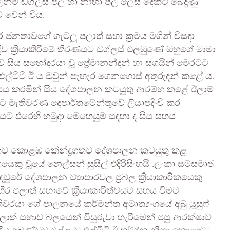
ින්ම ඩග්ලස් පිල හා නාභා පිල ලෙස දෙකට බෙදුණු
ව වෙන් විය.
ර ජනතාවගේ ගැටලු පලාත් සභා ක්‍රමය මගින් විසඳා
ීව ක්‍රියාකිරීමේ තීරණයට ඩග්ලස් එලඹුණේ ඔහුගේ මාමා
ුව සිය සහෝදරයා වූ ප්‍රේමානන්දන් හා සගයින් මෙරටට
ලත් එල්ටීටී ඊ ය ඔවුන් පැහැර ගෙනගොස් අතුරුදන් කළේ ය.
ය කරමින් සිය දේශපාලන කටයුතු ආරම්භ කළේ ඊලාම්
ෙරට මැතිවරණ දෙපාර්තමේන්තුවේ ලියාපදිංචි කර
යට එරෙහි හමුදා මෙහෙයුම් සඳහා ද සිය සහය
සහිතව කොළඹ කේන්ද්‍රගතව දේශපාලන කටයුතු කළ
කු වූයේ නෙල්සන් සුසිල් එදිරිසිංහයි .ලංකා සමසමාජ
 කඳවුරේ දේශපාලන ව්‍යාපාරවල ප්‍රබල ක්‍රියාකාරිකයෙකු
නහිර පලාත් සභාවේ ක්‍රියාකාරිත්වයට සහය වීමට
වරයා ගේ පාලනයේ කර්මන්‍ත අමාත්‍යංශයේ අබු යූසුෆ්
 පලාත් සභාව බලයෙන් විසුරුවා හැරීමෙන් පසු ආරක්ෂාව