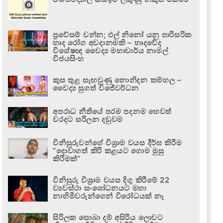
ප්‍රවේසම් වන්න; එල් නිනෝ යනු පාරිසරික
හෘද රෝග අවදානමකි – හෘදවේද
විශේෂඥ වෛද්‍ය මහාචාර්ය නාමල්
විජයසිංහ
කුස තුළ සැඟවුණු නොනිදන කම්හල –
වෛද්‍ය සුගත් විජේවර්ධන
අපරාධ නීතියේ පරම පදනම හෙවත්
වරදට සරිලන දඬුවම
විනිසුරුවන්ගේ විශ්‍රාම වයස දීර්ඝ කිරීම
“දොවාගත් කිරි කළයට ගොම මුසු
කිරීමක්”
විනිසුරු විශ්‍රාම වයස දිගු කිරීමේ 22
ව්‍යවස්ථා සංශෝධනයට මහා
නාහිමිවරුන්ගෙන් විරෝධයක් නෑ
සිරිලක සොබා දම් අසිරිය ලොවට