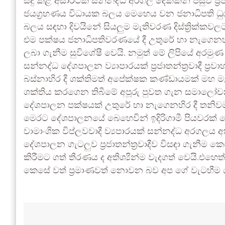
සිදු කළ අසාර්ථක සන්නද්ධ අරගල දෙකකින් පසුව ප්‍රජාත
ජයග්‍රහණය විධායක බලය මෙහෙය වන ජනාධිපති ධුරය
බලය සඳහා දිවයිනේ සියලුම මැතිවරණ දිස්ත්‍රික්කවල
එම පක්ෂය ජනාධිපතිවරණයේ දී උතුරේ හා නැගෙනහිරින
ලබා ගැනීම සුවිශේෂී වෙයි. නමුත් මේ ලිපියේ අරමු
සන්නද්ධ දේශපාලන ව්‍යාපාරයක් ප්‍රජාතන්ත්‍රවාදී ප්
බස්නාහිර දී ශක්තිමත් අපේක්ෂක කණ්ඩායමක් මහ ම
ශක්තිය කරගෙන තිබීමේ අපූරු පුවත ගැන සමාලෝචනයක
දේශපාලන පක්ෂයක් උතුරේ හා නැගෙනහිර දී තනිවම ත
මෙරට දේශපාලනයේ බෙහෙවින් ඉදිරිගාමී පියවරක් සේ
වාමාංශික විප්ලවවාදී ව්‍යපාරයක් සන්නද්ධ අරගලය 
දේශපාලන ගැටලුව ප්‍රජාතන්ත්‍රවාදීව විසඳා ගැනීම 
කිරීමට ගත් තීරණය ද අතිශ්‍යින්ම වැදගත් වෙයි.එහෙත්,
කෙසේ වත් ප්‍රමාණවත් නොවන බව අප ගේ වැටහීම 