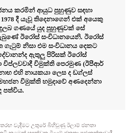
ජනය කරමින් ආයුධ පුහුණුව සඳහා
978 දී යැවූ තිදෙනාගෙන් එක් අයෙකු
දුලබ ගණයේ යුද පුහුණුවක් සේ
ැබුණේ ඊරෝස් සංවිධානයෙනි. ඊරෝස්
ත ගැටුම් නිසා එම සංවිධානය දෙකට
දේවානන්ද ඇතුලු පිරිසක් ඊරෝස්
විප්ලවවාදී විමුක්ති පෙරමුණ (ඊපීආර්
්මනාභ එහි නායකයා ලෙස ද ඩග්ලස්
 මහජන විමුක්ති හමුදාවේ අණදෙන්නා
 පත්විය.
 තරඟ වැදීමට උතුරේ බිහිවුණු ඊලාම් ජනතා