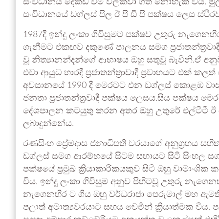
සංවිධානය දෙකඩ වීම වලක්වා ගත නොහැකි විය. මුල
සංවිධානයේ ඩග්ලස් පිල ඊ පී ඩී පී පක්ෂය ලෙස ස්ථිර
1987දී ඉන්දු ලංකා ගිවිසුමට පක්ෂව උතුරු නැගෙනහි
ගැනීමට එකඟව දකුණේ පාලනය සමග ප්‍රජාතන්ත්‍රවාද
වූ නිත්‍යානන්දන්ගේ ආභාෂය ඔහු සතුවූ බැවිනි.ඒ අන
එවා ආයුධ භාරදී ප්‍රජාතන්ත්‍රාවාදී ප්‍රවාහයට එක් ක
අවසානයේ 1990 දී මෙරටට එන ඩග්ලස් කොළඹ වාස
ජනතා ප්‍රජාතන්ත්‍රවාදී පක්ෂය ලෙසය.සිය පක්ෂය ම
දේශපාලන කටයුතු කරන අතර ඔහු උතුරේ එල්ටීටී ඊ 
ලබාදුන්නේය.
රණසිංහ ප්‍රේමදාස ජනාධිපති වරයාගේ අනුග්‍රහය 
ඩග්ලස් සමග ආරම්භයේ සිටම සහායට සිටි සිංහල සගයෙ
පක්ෂයේ ප්‍රමුඛ ක්‍රියාකාරිකයකුව සිටි ඔහු වාමාංශික
විය. ඉන්දු ලංකා ගිවිසුම අනුව පිහිටවූ උතුරු නැගෙ
නැගෙනහිර ට ගිය ඔහු වර්ධරාජා පෙරුමාල් මහ ඇමති
පලාත් අමාත්‍යවරයාට සහය වෙමින් ක්‍රියාත්මක විය.