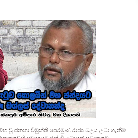
භ වූ ජනතා විමුක්ති පෙරමුණ රාජ්‍ය බලය ලබා ගැනීම