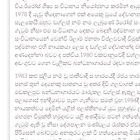
විය.ඊරෝස් ශිෂ්‍ය සංවිධානය නියෝජනය කරමින් ආයු
1978 දී යැවූ තිදෙනාගෙන් එක් අයෙකු වූයේ දේවානන
සැලකෙයි.ඔහුට ඩග්ලස් නම් නම ලැබුණේ ඊරෝස් සංව
ගැටුම් නිසා එම සංවිධානය දෙකට බෙදුනි.පද්මනාභ හ
සංවිධානයෙන් වෙන්වී ඊලාම් ජනතා විප්ලවවාදී විමුක්
පද්මනාභ එහි නායකයා ලෙස ද ඩග්ලස් දේවානන්ද එහි
අණදෙන්නා බවට ද පත්විය.1980 වකවානුවේදී ඩග්ලස්
අඩංගුවට ගෙන වැලිකඩ බන්ධනාගාරයේ රඳවා තබන 
1983 කළු ජුලිය නම් වූ ජාතිවාදී සංහාරයේදී රජය
පනස් තුන් දෙනෙකු ඝාතනය වූ අතර දිවි ගලවාගත් දෙම
මඩකලපුව බන්ධනාගාරයට මාරුකල ඩග්ලස් ඇතුලු 
පලාගොස් ඉන්දියාවට පැන ගැනීමට සමත් වූහ.1984දී 
නායකත්වය දෙමින් යළිත් පලස්තීනයේ යුධ පුහුණුව ල
මහජන විමුක්ති හමුදාවට යලි අණදීමට පටන් ගත්තේය
ගැටුම් ඇති වූ නිසා දේශපාලන මණ්ඩලය රැස්කර ඒවා ව
පිරිසෙන් බෝට්ටුව අනතුරට ලක් වී හත්දෙනෙකු මියගි