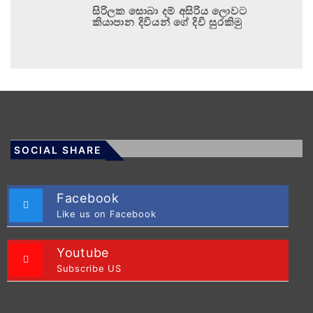
සිරිලක සොබා දම් අසිරිය ලොවට
කියාපාන දිවියන් ගේ දිවි සුරකිමු
SOCIAL SHARE
Facebook
Like us on Facebook
Youtube
Subscribe US