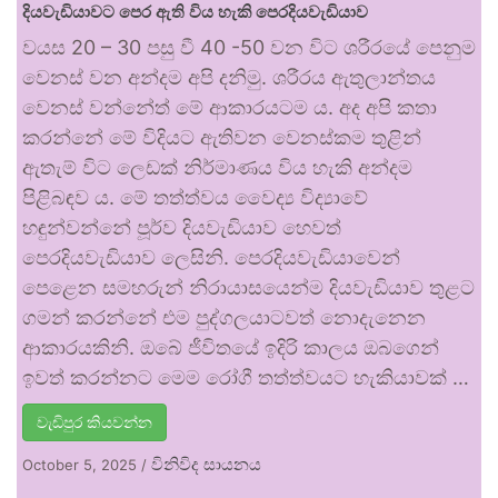
දියවැඩියාවට පෙර ඇති විය හැකි පෙරදියවැඩියාව
වයස 20 – 30 පසු වී 40 -50 වන විට ශරීරයේ පෙනුම
වෙනස් වන අන්දම අපි දනිමු. ශරීරය ඇතුලාන්තය
වෙනස් වන්නේත් මේ ආකාරයටම ය. අද අපි කතා
කරන්නේ මේ විදියට ඇතිවන වෙනස්කම තුළින්
ඇතැම් විට ලෙඩක් නිර්මාණය විය හැකි අන්දම
පිළිබඳව ය. මේ තත්ත්වය වෛද්‍ය විද්‍යාවේ
හඳුන්වන්නේ පූර්ව දියවැඩියාව හෙවත්
පෙරදියවැඩියාව ලෙසිනි. පෙරදියවැඩියාවෙන්
පෙළෙන සමහරුන් නිරායාසයෙන්ම දියවැඩියාව තුළට
ගමන් කරන්නේ එම පුද්ගලයාටවත් නොදැනෙන
ආකාරයකිනි. ඔබේ ජීවිතයේ ඉදිරි කාලය ඔබගෙන්
ඉවත් කරන්නට මෙම රෝගී තත්ත්වයට හැකියාවක් …
වැඩිපුර කියවන්න
විනිවිද සායනය
October 5, 2025
/