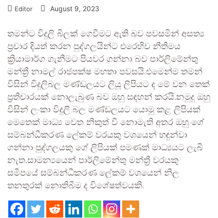
August 9, 2023
Editor
තමන්ට විදුලි බිලක් ගෙවීමට ඇති බව පවසමින් අසත්‍ය
ප්‍රචාර දියත් කරන පුද්ගලයින්ට එරෙහිව නීතිමය
ක්‍රියාමාර්ග ගැනීමට පියවර ගන්නා බව පාර්ලිමේන්තු
මන්ත්‍රී නාමල් රාජපක්ෂ මහතා පවසයි.එමෙන්ම තමන්
විසින් විදුලිබල මණ්ඩලයට ලියූ ලිපියට ද මේ වන තෙක්
ප්‍රතිචාරයක් නොලැබුණ බව ඔහු සඳහන් කරයි.නමුදු ඔහු
විසින් ලංකා විදුලි බල මණ්ඩලයට යොමු කළ ලිපියක්
මෙතෙක් මාධ්‍ය වෙත නිකුත් වී නොමැති අතර ඔහු ගේ
සම්බන්ධීකරණ ලේකම් වරයකු වශයෙන් හඳුන්වා
ගන්නා පුද්ගලයකු ගේ ලිපියක් පමණක් මාධ්‍යයට ලැබී
නැත.සාමන්‍යයෙන් පාර්ලිමේන්තු මන්ත්‍රී වරයකු
සමීපයේ සම්බන්ධීකරණ ලේකම් වශයෙන් නිල
තනතුරක් නොතිබීම ද විශේෂත්වයකි.