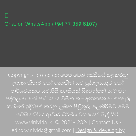
Chat on WhatsApp (+94 77 359 6107)
Copyrights protected: මෙම වෙබ් අඩවියේ පළකරනු
ලබන කිනම් හෝ දෙයකින් යම් පුද්ගලයකුට හෝ
පාර්ශවයකට යම්කිසි අගතියක් සිදුවන්නේ නම් එම
පුද්ගලයා හෝ පාර්ශවය විසින් තම අනන්‍යතාව තහවුරු
කරමින් ඉදිරිපත් කරනු ලබන පිළිතුරු පළකිරීමට මෙම
වෙබ් අඩවිය ආචාර ධර්මීය වශයෙන් බැඳී සිටී.
'www.vinivida.lk' © 2021- 2024| Contact Us -
editor.vinivida@gmail.com |
Design & develop by