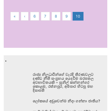
«
‹
6
7
8
9
10
.
රාජ්‍ය නිලධාරීන්ගේ වැරදි තීරණවලට
දණ්ඩ නීති සංග්‍රහය යෙදවීම බරපතල
අවභාවිතයකි – සුනිල් කන්නන්ගර
කොළඹ, රත්නපුර, අම්පාර හිටපු මහ
දිසාපති
ලෝකයේ අඩුවෙන්ම නිදා ගන්නා ජාතිය?