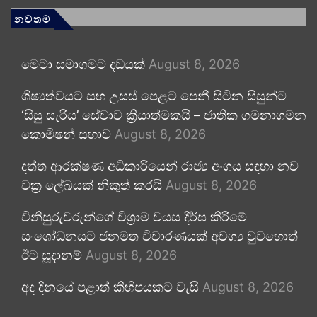
නවතම
මෙටා සමාගමට දඩයක්
August 8, 2026
ශිෂ්‍යත්වයට සහ උසස් පෙළට පෙනී සිටින සිසුන්ට
‘සිසු සැරිය’ සේවාව ක්‍රියාත්මකයි – ජාතික ගමනාගමන
කොමිෂන් සභාව
August 8, 2026
දත්ත ආරක්ෂණ අධිකාරියෙන් රාජ්‍ය අංශය සඳහා නව
චක්‍ර ලේඛයක් නිකුත් කරයි
August 8, 2026
විනිසුරුවරුන්ගේ විශ්‍රාම වයස දීර්ඝ කිරීමේ
සංශෝධනයට ජනමත විචාරණයක් අවශ්‍ය වුවහොත්
ඊට සූදානම්
August 8, 2026
අද දිනයේ පළාත් කිහිපයකට වැසි
August 8, 2026