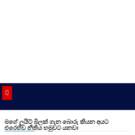
Skip
to
content
vinivida.lk
මගේ ලයිට් බිලක් ගැන බොරු කියන අයට
එරෙහිව නීතිය හමුවට යනවා