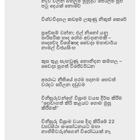
නැව් වලින් බහලුම් මුහුදට පෙරලීම සුළු
පටු දෙයක් නොවේ
විශ්වවිද්‍යාල කඩඉම් ලකුණු නිකුත් කෙරේ
ප්‍රවේසම් වන්න; එල් නිනෝ යනු
පාරිසරික හෘද රෝග අවදානමකි –
හෘදවේද විශේෂඥ වෛද්‍ය මහාචාර්ය
නාමල් විජයසිංහ
කුස තුළ සැඟවුණු නොනිදන කම්හල –
වෛද්‍ය සුගත් විජේවර්ධන
අපරාධ නීතියේ පරම පදනම හෙවත්
වරදට සරිලන දඬුවම
විනිසුරුවන්ගේ විශ්‍රාම වයස දීර්ඝ කිරීම
“දොවාගත් කිරි කළයට ගොම මුසු
කිරීමක්”
විනිසුරු විශ්‍රාම වයස දිගු කිරීමේ 22
ව්‍යවස්ථා සංශෝධනයට මහා
නාහිමිවරුන්ගෙන් විරෝධයක් නෑ