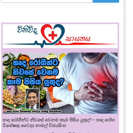
හෘද රෝගීන්ට නිවසේ වෙනම කෑම පිසිය යුතුද? – හෘද රෝග
විශේෂඥ වෛද්‍ය නාමල් විජයසිංහ