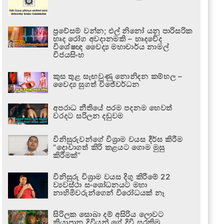
ප්‍රවේසම් වන්න; එල් නිනෝ යනු පාරිසරික
හෘද රෝග අවදානමකි – හෘදවේද
විශේෂඥ වෛද්‍ය මහාචාර්ය නාමල්
විජයසිංහ
කුස තුළ සැඟවුණු නොනිදන කම්හල –
වෛද්‍ය සුගත් විජේවර්ධන
අපරාධ නීතියේ පරම පදනම හෙවත්
වරදට සරිලන දඬුවම
විනිසුරුවන්ගේ විශ්‍රාම වයස දීර්ඝ කිරීම
“දොවාගත් කිරි කළයට ගොම මුසු
කිරීමක්”
විනිසුරු විශ්‍රාම වයස දිගු කිරීමේ 22
ව්‍යවස්ථා සංශෝධනයට මහා
නාහිමිවරුන්ගෙන් විරෝධයක් නෑ
සිරිලක සොබා දම් අසිරිය ලොවට
කියාපාන දිවියන් ගේ දිවි සුරකිමු