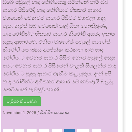
ඔබේ පවුලේ හෘද රෝගියෙකු සිටින්නේ නම් ඔබ
ආහාර පිසීමේදී හෘද රෝගියාට හිතකර ආහාර
වශයෙන් වෙනමම ආහාර පිසීමට වගබලා ගනු
ඇත. නමුත් ඔබ මෙතෙක් කල් සිතා නොතිබුණද
හෘද රෝගීන්ට හිතකර ආහාර නිරෝගී අයටද ඉතාම
සුදුසු ආහාරවේ. එනිසා ඔබගේත් පවුලේ අයගේත්
නිරෝගී සෞඛ්‍යය අපේක්ෂා කරනවා නම් හෘද
රෝගියාට වෙනම ආහාර පිසීම නොව පවුලේ සෙසු
අයට වෙනම ආහාර පිසීමෙන් වැළකී සියලන්ම හෘද
රෝගියාට සුදුසු ආහාර ගැනීම කළ යුතුය. දැන් අපි
හෘද රෝගීන්ට අහිතකර ආහාර මොනවාදැයි බලමු.
කෙටියෙන් පැවසුවහොත් …
වැඩිපුර කියවන්න
විනිවිද සායනය
November 1, 2025
/