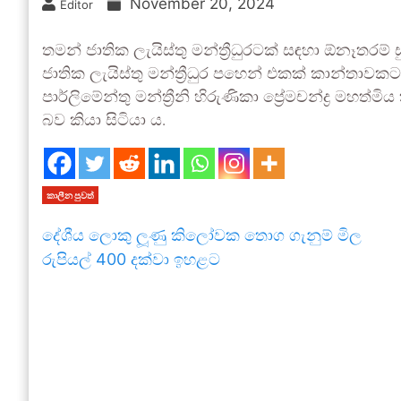
November 20, 2024
Editor
තමන් ජාතික ලැයිස්තු මන්ත්‍රීධුරටක් සඳහා ඕනෑතරම්
ජාතික ලැයිස්තු මන්ත්‍රීධුර පහෙන් එකක් කාන්තාව
පාර්ලිමේන්තු මන්ත්‍රීනි හිරුණිකා ප්‍රේමචන්ද්‍ර මහත්
බව කියා සිටියා ය.
කාලීන පුවත්
දේශීය ලොකු ලූණු කිලෝවක තොග ගැනුම් මිල
රුපියල් 400 දක්වා ඉහළට