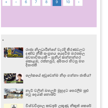
«
‹
6
7
8
9
10
›
.
රාජ්‍ය නිලධාරීන්ගේ වැරදි තීරණවලට
දණ්ඩ නීති සංග්‍රහය යෙදවීම බරපතල
අවභාවිතයකි – සුනිල් කන්නන්ගර
කොළඹ, රත්නපුර, අම්පාර හිටපු මහ
දිසාපති
ලෝකයේ අඩුවෙන්ම නිදා ගන්නා ජාතිය?
නැව් වලින් බහලුම් මුහුදට පෙරලීම සුළු
පටු දෙයක් නොවේ
විශ්වවිද්‍යාල කඩඉම් ලකුණු නිකුත් කෙරේ