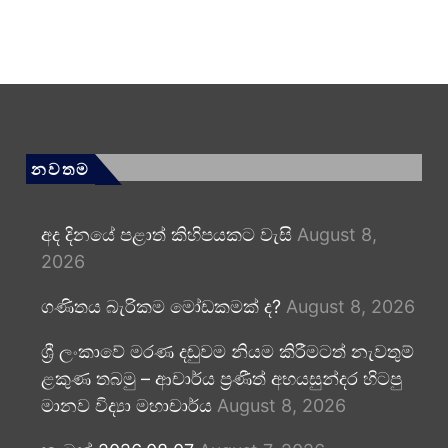
නවතම
අද දිනයේ පළාත් කිහිපයකට වැසි
August 8,
2026
ගණිතය බැරිකම මෝඩකමක් ද?
August 8, 2026
ශ්‍රී ලංකාවේ මරණ දඬුවම නියම කිරීමටත් නැවතුම්
ළකුණ තබමු – ආචාර්ය ප්‍රණීත් අභයසුන්දර හිටපු
මානව විද්‍යා මහාචාර්ය
August 8, 2026