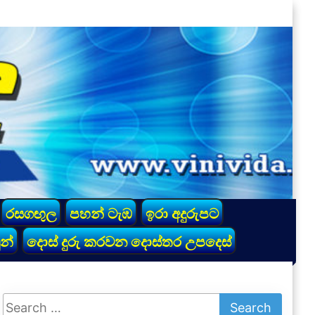
රසගඟුල
පහන් ටැඹ
ඉරා අදුරුපට
න්
දොස් දුරු කරවන දොස්තර උපදෙස්