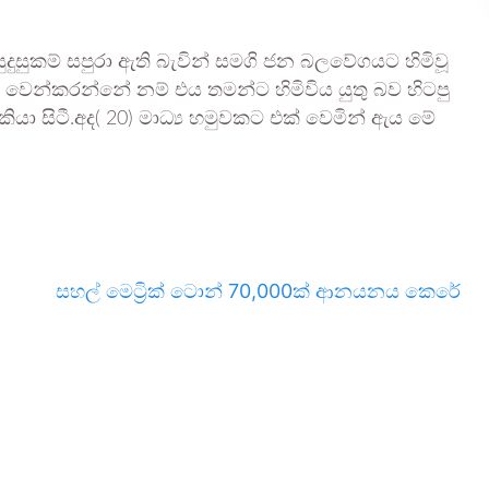
 සුදුසුකම් සපුරා ඇති බැවින් සමගි ජන බලවේගයට හිමිවූ
කට වෙන්කරන්නේ නම් එය තමන්ට හිමිවිය යුතු බව හිටපු
මිය කියා සිටී.අද( 20) මාධ්‍ය හමුවකට එක් වෙමින් ඇය මේ
සහල් මෙට්‍රික් ටොන් 70,000ක් ආනයනය කෙරේ