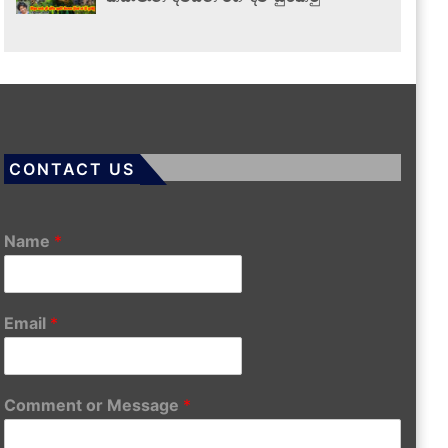
CONTACT US
Name
*
Email
*
Comment or Message
*