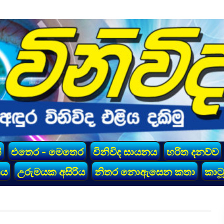
්
එතෙර - මෙතෙර
විනිවිද සායනය
හරිත දනව්ව
කය
උරුමයක අසිරිය
නිතර නොඇසෙන කතා
කාටූ