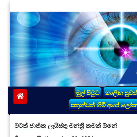
Skip
to
content
vinivida.lk
මුල් පිටුව
කාලීන පුවත
සතුන්ටත් හිමි අපේ ලෝ
මටත් ජාතික ලැයිස්තු මන්ත්‍රී කමක් ඕනේ