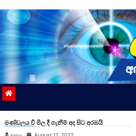
Skip
to
content
vinivida.lk
මණ්ඩලය වී මිල දී ගැනීම් අද සිට අරඹයි
August 17, 2022
Editor