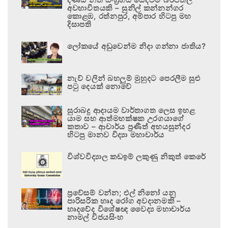
අවභාවිතයකි – සුනිල් කන්නන්ගර
කොළඹ, රත්නපුර, අම්පාර හිටපු මහ
දිසාපති
ලෝකයේ අඩුවෙන්ම නිදා ගන්නා ජාතිය?
නැව් වලින් බහලුම් මුහුදට පෙරලීම සුළු
පටු දෙයක් නොවේ
සුරාබදු ආදායම වාර්තාගත ලෙස ඉහළ
යාම සහ ආත්මභක්ෂක උරගයාගේ
කතාව – ආචාර්ය ප්‍රණීත් අභයසුන්දර
හිටපු මානව විද්‍යා මහාචාර්ය
විශ්වවිද්‍යාල කඩඉම් ලකුණු නිකුත් කෙරේ
ප්‍රවේසම් වන්න; එල් නිනෝ යනු
පාරිසරික හෘද රෝග අවදානමකි –
හෘදවේද විශේෂඥ වෛද්‍ය මහාචාර්ය
නාමල් විජයසිංහ