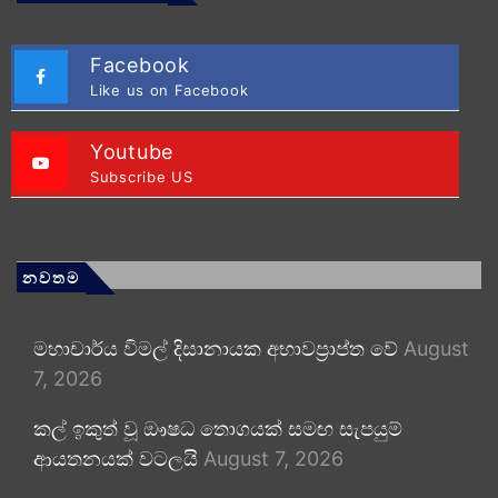
Facebook
Like us on Facebook
Youtube
Subscribe US
නවතම
මහාචාර්ය විමල් දිසානායක අභාවප්‍රාප්ත වේ
August
7, 2026
කල් ඉකුත් වූ ඖෂධ තොගයක් සමඟ සැපයුම්
ආයතනයක් වටලයි
August 7, 2026