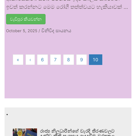
ඉවත් කරන්නට මෙම රෝගී තත්ත්වයට හැකියාවක් …
වැඩිපුර කියවන්න
විනිවිද සායනය
October 5, 2025
/
«
‹
6
7
8
9
10
.
රාජ්‍ය නිලධාරීන්ගේ වැරදි තීරණවලට
දණ්ඩ නීති සංග්‍රහය යෙදවීම බරපතල