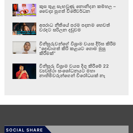
කුස තුළ සැඟවුණු නොනිදන කම්හල –
වෛද්‍ය සුගත් විජේවර්ධන
අපරාධ නීතියේ පරම පදනම හෙවත්
වරදට සරිලන දඬුවම
විනිසුරුවන්ගේ විශ්‍රාම වයස දීර්ඝ කිරීම
“දොවාගත් කිරි කළයට ගොම මුසු
කිරීමක්”
විනිසුරු විශ්‍රාම වයස දිගු කිරීමේ 22
ව්‍යවස්ථා සංශෝධනයට මහා
නාහිමිවරුන්ගෙන් විරෝධයක් නෑ
SOCIAL SHARE