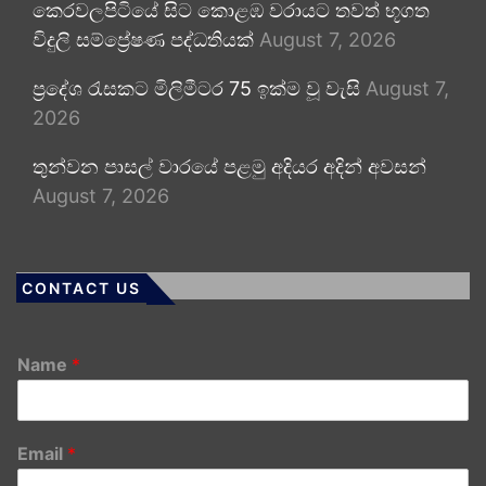
කෙරවලපිටියේ සිට කොළඹ වරායට තවත් භූගත
විදුලි සම්ප්‍රේෂණ පද්ධතියක්
August 7, 2026
ප්‍රදේශ රැසකට මිලිමීටර 75 ඉක්ම වූ වැසි
August 7,
2026
තුන්වන පාසල් වාරයේ පළමු අදියර අදින් අවසන්
August 7, 2026
CONTACT US
Name
*
Email
*