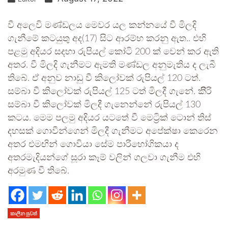
වී අලෙවි මණ්ඩලය මෙවර යල කන්නයේ වී මිලදි
ගැනීමේ කටයුතු අද(17) සිට ආරම්භ කරනු ඇත.. එහි
පළමු අදියර සදහා රුපියල් කෝටි 200 ක් වෙන් කර ඇති
අතර. වී මිලදි ගැනීමට ඇමති මණ්ඩල අනුමැතිය ද ලැබී
තිබේ. ඒ අනුව නාඩු වී කිලෝවක් රුපියල් 120 ටත්.
සම්බා වී කිලෝවක් රුපියල් 125 ටත් මිලදී ගැනේ. කිීරි
සම්බා වී කිලෝවක් මිලදී ගැනෙන්නේ රුපියල් 130
කටය. මෙම පලමු අදියර යටතේ වී මෙට්‍රික් ටොන් තිස්
දහසක් ගොවීන්ගෙන් මිලදී ගැනීමට අපේක්ෂා කෙරෙන
අතර එමඟින් ගොවියා සේම පාරිභෝගිකයා ද
අතරමැදියන්ගේ සූරා කෑම් වලින් ගලවා ගැනීම එහි
අරමුණ වී තිබේ.
කාලීන පුවත්