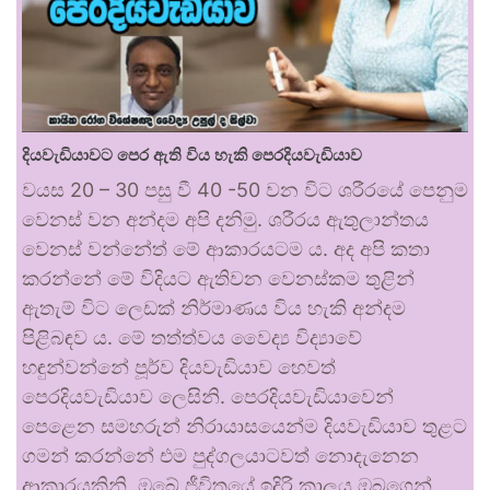
දියවැඩියාවට පෙර ඇති විය හැකි පෙරදියවැඩියාව
වයස 20 – 30 පසු වී 40 -50 වන විට ශරීරයේ පෙනුම
වෙනස් වන අන්දම අපි දනිමු. ශරීරය ඇතුලාන්තය
වෙනස් වන්නේත් මේ ආකාරයටම ය. අද අපි කතා
කරන්නේ මේ විදියට ඇතිවන වෙනස්කම තුළින්
ඇතැම් විට ලෙඩක් නිර්මාණය විය හැකි අන්දම
පිළිබඳව ය. මේ තත්ත්වය වෛද්‍ය විද්‍යාවේ
හඳුන්වන්නේ පූර්ව දියවැඩියාව හෙවත්
පෙරදියවැඩියාව ලෙසිනි. පෙරදියවැඩියාවෙන්
පෙළෙන සමහරුන් නිරායාසයෙන්ම දියවැඩියාව තුළට
ගමන් කරන්නේ එම පුද්ගලයාටවත් නොදැනෙන
ආකාරයකිනි. ඔබේ ජීවිතයේ ඉදිරි කාලය ඔබගෙන්