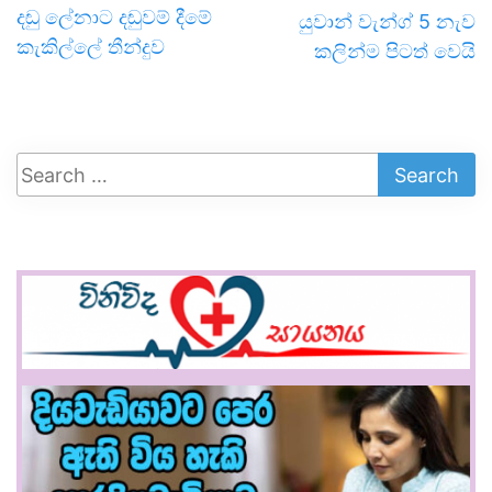
දඬු ලේනාට දඬුවම් දීමේ
යුවාන් වැන්ග් 5 නැව
කැකිල්ලේ තීන්දුව
කලින්ම පිටත් වෙයි