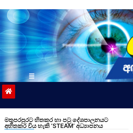
Skip
to
content
vinivida.lk
මතුපරපුරට හිතකර හා පටු දේශපාලනයට
අහිතකර විය හැකි ‘STEAM’ අධ්‍යාපනය