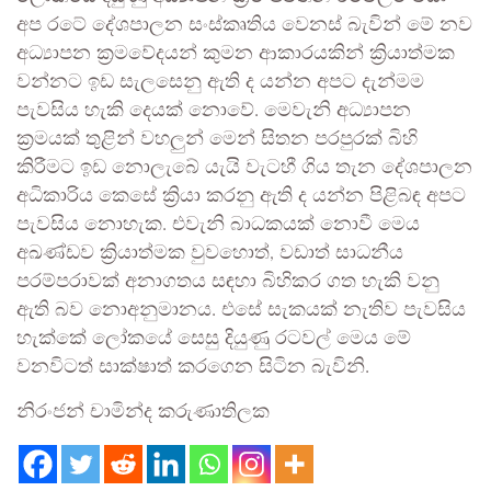
අප රටේ දේශපාලන සංස්කෘතිය වෙනස් බැවින් මේ නව
අධ්‍යාපන ක්‍රමවේදයන් කුමන ආකාරයකින් ක්‍රියාත්මක
වන්නට ඉඩ සැලසෙනු ඇති ද යන්න අපට දැන්මම
පැවසිය හැකි දෙයක් නොවේ. මෙවැනි අධ්‍යාපන
ක්‍රමයක් තුළින් වහලුන් මෙන් සිතන පරපුරක් බිහි
කිරීමට ඉඩ නොලැබේ යැයි වැටහී ගිය තැන දේශපාලන
අධිකාරිය කෙසේ ක්‍රියා කරනු ඇති ද යන්න පිළිබඳ අපට
පැවසිය නොහැක. එවැනි බාධකයක් නොවී මෙය
අඛණ්ඩව ක්‍රියාත්මක වුවහොත්, වඩාත් සාධනීය
පරම්පරාවක් අනාගතය සඳහා බිහිකර ගත හැකි වනු
ඇති බව නොඅනුමානය. එසේ සැකයක් නැතිව පැවසිය
හැක්කේ ලෝකයේ සෙසු දියුණු රටවල් මෙය මේ
වනවිටත් සාක්ෂාත් කරගෙන සිටින බැවිනි.
නිරංජන් චාමින්ද කරුණාතිලක