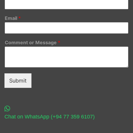
Email
*
Comment or Message
*
Submit
Chat on WhatsApp (+94 77 359 6107)