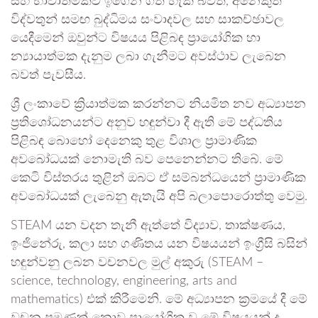
සහ භාවාත්මකව ඉගෙන ගත හැකි බවත්, අනෙකුත්
විද්වතුන් සමඟ බුද්ධිමය සංවාදවල සහ සාකච්ඡාවල
යෙදීමෙන් ඔවුන්ට විෂයය පිළිබඳ ප්‍රායෝගික හා
න්‍යායාත්මක දැනුම ලබා ගැනීමට අවස්ථාව ලැබෙන
බවත් පැවසීය.
ශ්‍රී ලංකාවේ ක්‍රියාත්මක කරන්නට නියමිත නව අධ්‍යාපන
ප්‍රතිශෝධනයන්ට අනුව හඳුන්වා දී ඇති මේ පද්ධතිය
පිළිබඳ බොහෝ දෙනෙකු තුළ විශාල ප්‍රාමාණික
අවබෝධයක් නොමැති බව පෙනෙන්නට තිබේ. මේ
කෙටි විස්තරය තුළින් ඔබට ඒ සම්බන්ධයෙන් ප්‍රාමාණික
අවබෝධයක් ලැබෙනු ඇතැයි අපි බලාපොරොත්තු වෙමු.
STEAM යන වදන තැනී ඇත්තේ විද්‍යාව, තාක්ෂණය,
ඉංජිනේරු, කලා සහ ගණිතය යන විෂයයන් ඉංග්‍රීසි බසින්
හඳුන්වනු ලබන වචනවල මුල් අකුරු (STEAM –
science, technology, engineering, arts and
mathematics) එක් කිරීමෙනි. මේ අධ්‍යාපන ක්‍රමයේ දී මේ