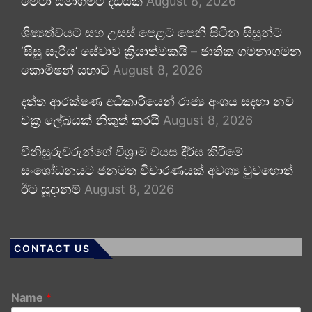
මෙටා සමාගමට දඩයක්
August 8, 2026
ශිෂ්‍යත්වයට සහ උසස් පෙළට පෙනී සිටින සිසුන්ට
‘සිසු සැරිය’ සේවාව ක්‍රියාත්මකයි – ජාතික ගමනාගමන
කොමිෂන් සභාව
August 8, 2026
දත්ත ආරක්ෂණ අධිකාරියෙන් රාජ්‍ය අංශය සඳහා නව
චක්‍ර ලේඛයක් නිකුත් කරයි
August 8, 2026
විනිසුරුවරුන්ගේ විශ්‍රාම වයස දීර්ඝ කිරීමේ
සංශෝධනයට ජනමත විචාරණයක් අවශ්‍ය වුවහොත්
ඊට සූදානම්
August 8, 2026
CONTACT US
Name
*