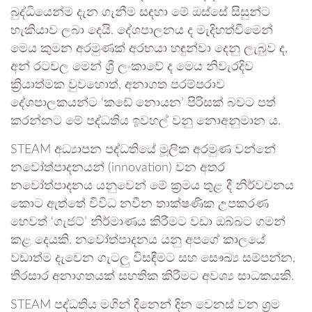
බුද්ධියෙන්ම දැන ගැනීම සඳහා මේ ඔස්සේ සිසුන්ට
හැකියාව ලබා දෙයි. දේශපාලනය ද මැදිහත්වීමෙන්
මෙය කුමන අරමුණක් අරභයා හඳුන්වා දෙනු ලැබුව ද,
අන් රටවල මෙන් ශ්‍රී ලංකාවේ ද මෙය නිවැරදිව
ක්‍රියාත්මක වුවහොත්, අනාගත පරම්පරාව
දේශපාලකයන්ට ‘කඩේ නොයන’ පිරිසක් බවට පත්
කරන්නට මේ පද්ධතිය ඉවහල් වනු නොඅනුමාන ය.
STEAM අධ්‍යාපන පද්ධතියේ මූලික අරමුණ වන්නේ
නවෝත්පාදනයන් (innovation) වන අතර
නවෝත්පාදනය යනුවෙන් මේ ක්‍රමය තුළ දී නිර්වචනය
කොට ඇත්තේ විවිධ නවීන තාක්ෂණික උපකරණ
හෙවත් ‘ගැජට්’ නිර්මාණය කිරීමට වඩා ඔබ්බට ගමන්
කළ දෙයකි. නවෝත්පාදනය යනු අපගේ කාලයේ
වඩාත්ම දැවෙන ගැටලු විසඳීමට සහ සෞඛ්‍ය සම්පන්න,
තිරසාර අනාගතයක් සහතික කිරීමට අවශ්‍ය සාධකයකි.
STEAM පද්ධතිය මගින් දිනෙන් දින වෙනස් වන ශ්‍රම