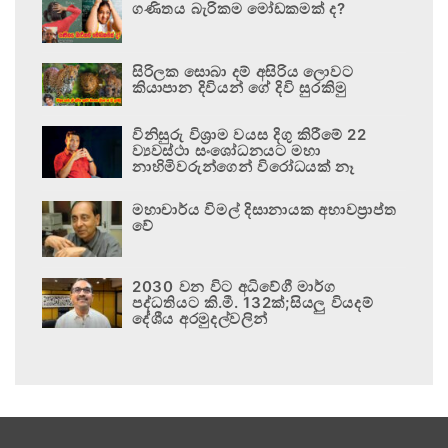
ගණිතය බැරිකම මෝඩකමක් ද?
සිරිලක සොබා දම් අසිරිය ලොවට
කියාපාන දිවියන් ගේ දිවි සුරකිමු
විනිසුරු විශ්‍රාම වයස දිගු කිරීමේ 22
ව්‍යවස්ථා සංශෝධනයට මහා
නාහිමිවරුන්ගෙන් විරෝධයක් නෑ
මහාචාර්ය විමල් දිසානායක අභාවප්‍රාප්ත
වේ
2030 වන විට අධිවේගී මාර්ග
පද්ධතියට කි.මී. 132ක්;සියලු වියදම්
දේශීය අරමුදල්වලින්