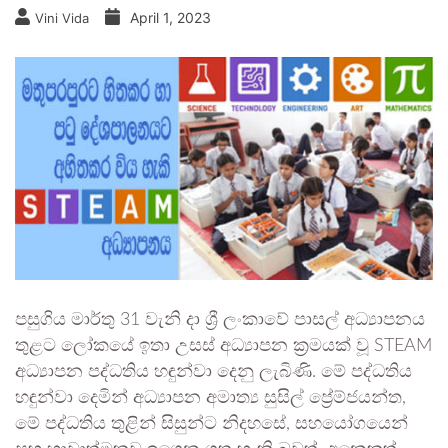
April 1, 2023
Vini Vida
පසුගිය මාර්තු 31 වැනි දා ශ්‍රී ලංකාවේ පාසල් අධ්‍යාපනය
තුළට ලෝකයේ ඉතා උසස් අධ්‍යාපන ක්‍රමයක් වූ STEAM
අධ්‍යාපන පද්ධතිය හඳුන්වා දෙනු ලැබිණි. මේ පද්ධතිය
හඳුන්වා දෙමින් අධ්‍යාපන අමාත්‍ය සුසිල් ප්‍රේම්ජයන්ත,
මේ පද්ධතිය තුළින් සිසුන්ට නිදහසේ, සහයෝගයෙන්