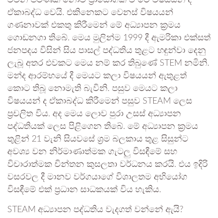
වචන පමණක් නොව ප්‍රායෝගික ව මේ විෂයයන් ද
ඒකාබද්ධ වෙයි. එකිනෙකට වෙනස් විෂයයන්
ගණනාවක් එකතු කිරීමෙන් මේ අධ්‍යාපන ක්‍රමය
ගොඩනගා තිබේ. මෙය මුලින්ම 1999 දී ඇමරිකා එක්සත්
ජනපදය විසින් සිය පාසල් පද්ධතිය තුළට හඳුන්වා දෙනු
ලැබූ අතර එවකට මෙය නම් කර තිබුණේ STEM නමිනි.
මන්ද ආරම්භයේ දී මෙයට කලා විෂයයන් ඇතුළත්
කොට තිබූ නොමැති බැවිනි. පසුව මෙයට කලා
විෂයයන් ද ඒකාබද්ධ කිරීමෙන් පසුව STEAM ලෙස
ප්‍රචලිත විය. අද මෙය ලොව පුරා උසස් අධ්‍යාපන
පද්ධතියක් ලෙස පිළිගෙන තිබේ. මේ අධ්‍යාපන ක්‍රමය
තුළින් 21 වැනි සියවසේ ශ්‍රම බලකාය තුළ සිසුන්ට
අවශ්‍ය වන නිර්මාණාත්මක ගැටලු‍ විසඳීමේ සහ
විචාරාත්මක චින්තන කුසලතා වර්ධනය කරයි. එය ඉදිරි
වසරවල දී මානව වර්ගයාගේ විශාලතම අභියෝග
විසඳීමේ එක් ප්‍රධාන සාධකයක් විය හැකිය.
STEAM අධ්‍යාපන පද්ධතිය වැදගත් වන්නේ ඇයි?