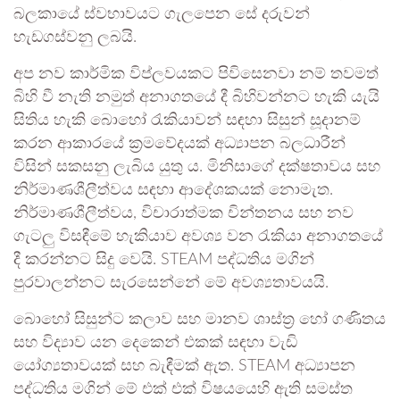
බලකායේ ස්වභාවයට ගැලපෙන සේ දරුවන්
හැඩගස්වනු ලබයි.
අප නව කාර්මික විප්ලවයකට පිවිසෙනවා නම් තවමත්
බිහි වී නැති නමුත් අනාගතයේ දී බිහිවන්නට හැකි යැයි
සිතිය හැකි බොහෝ රැකියාවන් සඳහා සිසුන් සූදානම්
කරන ආකාරයේ ක්‍රමවේදයක් අධ්‍යාපන බලධාරීන්
විසින් සකසනු ලැබිය යුතු ය. මිනිසාගේ දක්ෂතාවය සහ
නිර්මාණශීලීත්වය සඳහා ආදේශකයක් නොමැත.
නිර්මාණශීලීත්වය, විචාරාත්මක චින්තනය සහ නව
ගැටලු විසඳීමේ හැකියාව අවශ්‍ය වන රැකියා අනාගතයේ
දී කරන්නට සිදු වෙයි. STEAM පද්ධතිය මගින්
පුරවාලන්නට සැරසෙන්නේ මේ අවශ්‍යතාවයයි.
බොහෝ සිසුන්ට කලාව සහ මානව ශාස්ත්‍ර හෝ ගණිතය
සහ විද්‍යාව යන දෙකෙන් එකක් සඳහා වැඩි
යෝග්‍යතාවයක් සහ බැඳීමක් ඇත. STEAM අධ්‍යාපන
පද්ධතිය මගින් මේ එක් එක් විෂයයෙහි ඇති සමස්ත