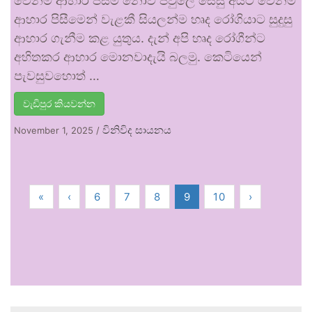
වෙනම ආහාර පිසීම නොව පවුලේ සෙසු අයට වෙනම
ආහාර පිසීමෙන් වැළකී සියලන්ම හෘද රෝගියාට සුදුසු
ආහාර ගැනීම කළ යුතුය. දැන් අපි හෘද රෝගීන්ට
අහිතකර ආහාර මොනවාදැයි බලමු. කෙටියෙන්
පැවසුවහොත් …
වැඩිපුර කියවන්න
විනිවිද සායනය
November 1, 2025
/
«
‹
6
7
8
9
10
›