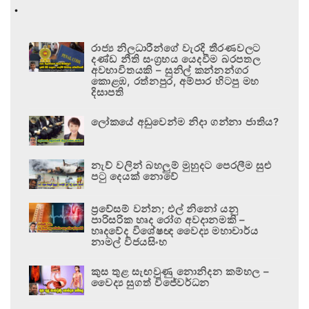
.
රාජ්‍ය නිලධාරීන්ගේ වැරදි තීරණවලට
දණ්ඩ නීති සංග්‍රහය යෙදවීම බරපතල
අවභාවිතයකි – සුනිල් කන්නන්ගර
කොළඹ, රත්නපුර, අම්පාර හිටපු මහ
දිසාපති
ලෝකයේ අඩුවෙන්ම නිදා ගන්නා ජාතිය?
නැව් වලින් බහලුම් මුහුදට පෙරලීම සුළු
පටු දෙයක් නොවේ
ප්‍රවේසම් වන්න; එල් නිනෝ යනු
පාරිසරික හෘද රෝග අවදානමකි –
හෘදවේද විශේෂඥ වෛද්‍ය මහාචාර්ය
නාමල් විජයසිංහ
කුස තුළ සැඟවුණු නොනිදන කම්හල –
වෛද්‍ය සුගත් විජේවර්ධන