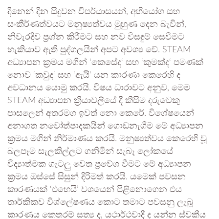
දිනෙන් දින සිදුවන විපර්යාසයන්, අභියෝග සහ
සංකීර්ණත්වයට මනුෂ්‍යත්වය මුහුණ දෙන බැවින්,
නිවැරදිව ප්‍රශ්න කිරීමට සහ නව විසඳුම් සෙවීමට
හැකියාව ඇති පුද්ගලයින් අපට අවශ්‍ය වේ. STEAM
අධ්‍යාපන ක්‍රමය මගින් ‘කෙසේද‘‍ සහ ‘කුමක්ද‘ පමණක්
නොව ‘කවුද‘ සහ ‘ඇයි‘ යන කාරණා කෙරෙහි ද
අවධානය යොමු කරයි. විෂය ධාරාවට අනුව, මෙම
STEAM අධ්‍යාපන ක්‍රියාවලියේ දී කිසිම දරුවෙකු
පාසලෙන් අතරමග ඉවත් නො කෙරේ. විශේෂයෙන්
අනාගත නවෝත්පාදකයින් ගොඩනැගීම මේ අධ්‍යාපන
ක්‍රමය මගින් නිර්මාණය කරයි. මනුෂ්‍යත්වය කෙරෙහි වූ
බලපෑම සැලකිල්ලට ගනිමින් සැබෑ ලෝකයේ
විද්‍යාත්මක ගැටලු‍ වෙත ප්‍රවේශ වීමට මේ අධ්‍යාපන
ක්‍රමය ඔස්සේ සිසුන් දිරිමත් කරයි. යමෙක් පවසන
කාරණයක් ‘එහෙයි’ වශයෙන් පිළිනොගෙන එය
තාර්කිකව විශ්ලේෂණය කොට තමාට පවසනු ලැබූ
කාරණය කෙතරම් සත්‍ය ද, යථාර්ථවාදී ද යන්න ස්වකීය