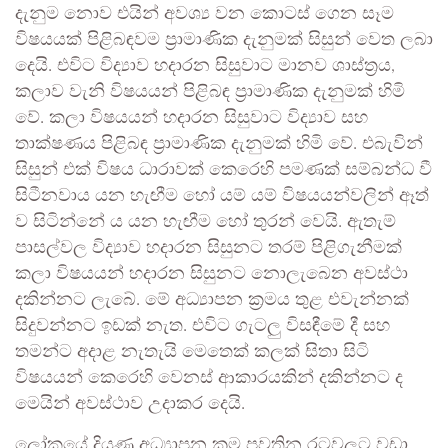
දැනුම නොව එයින් අවශ්‍ය වන කොටස් ගෙන සෑම
විෂයයක් පිළිබඳවම ප්‍රාමාණික දැනුමක් සිසුන් වෙත ලබා
දෙයි. එවිට විද්‍යාව හදාරන සිසුවාට මානව ශාස්ත්‍රය,
කලාව වැනි විෂයයන් පිළිබඳ ප්‍රාමාණික දැනුමක් හිමි
වේ. කලා විෂයයන් හදාරන සිසුවාට විද්‍යාව සහ
තාක්ෂණය පිළිබඳ ප්‍රාමාණික දැනුමක් හිමි වේ. එබැවින්
සිසුන් එක් විෂය ධාරාවක් කෙරෙහි පමණක් සම්බන්ධ වී
සිටීනවාය යන හැඟීම හෝ යම් යම් විෂයයන්වලින් ඈත්
ව සිටින්නේ ය යන හැඟීම හෝ තුරන් වෙයි. ඇතැම්
පාසල්වල විද්‍යාව හදාරන සිසුනට තරම් පිළිගැනීමක්
කලා විෂයයන් හදාරන සිසුනට නොලැබෙන අවස්ථා
දකින්නට ලැබේ. මේ අධ්‍යාපන ක්‍රමය තුළ එවැන්නක්
සිදුවන්නට ඉඩක් නැත. එවිට ගැටලු විසඳීමේ දී සහ
තමන්ට අදාළ නැතැයි මෙතෙක් කලක් සිතා සිටි
විෂයයන් කෙරෙහි වෙනස් ආකාරයකින් දකින්නට ද
මෙයින් අවස්ථාව උදාකර දෙයි.
ලෝකයේ දියුණු අධ්‍යාපන ක්‍රම පවතින රටවලට වඩා