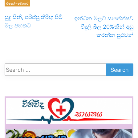
එතෙර - මෙතෙර
සුදු සීනි, පරිප්පු තිරිඟු පිටි
ඉන්ධන මිලට සාපේක්ෂව
මිල පහතට
විදුලි බිල 20%කින් අඩු
කරන්න පුළුවන්