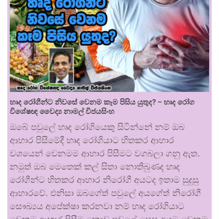
හෘද රෝගීන්ට නිවසේ වෙනම කෑම පිසිය යුතුද? – හෘද රෝග
විශේෂඥ වෛද්‍ය නාමල් විජයසිංහ
ඔබේ පවුලේ හෘද රෝගියෙකු සිටින්නේ නම් ඔබ
ආහාර පිසීමේදී හෘද රෝගියාට හිතකර ආහාර
වශයෙන් වෙනමම ආහාර පිසීමට වගබලා ගනු ඇත.
නමුත් ඔබ මෙතෙක් කල් සිතා නොතිබුණද හෘද
රෝගීන්ට හිතකර ආහාර නිරෝගී අයටද ඉතාම සුදුසු
ආහාරවේ. එනිසා ඔබගේත් පවුලේ අයගේත් නිරෝගී
සෞඛ්‍යය අපේක්ෂා කරනවා නම් හෘද රෝගියාට