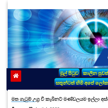
Skip
to
content
vinivida.lk
මුල් පිටුව
කාලීන පුවත
සතුන්ටත් හිමි අපේ ලෝ
මත ගැටුම් උග්‍ර වී කැබිනට් මණ්ඩලයම ඉල්ලා අස