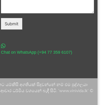
Submit
Chat on WhatsApp (+94 77 359 6107)
 යම්කිසි අගතියක් සිදුවන්නේ නම් එම පුද්ගලයා
ාර ධර්මීය වශයෙන් බැඳී සිටී. 'www.vinivida.lk' ©