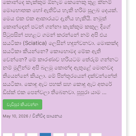
කොන්දෙ කැක්කුම ඕනෑම කෙනෙකු තුළ කිනම්
මොහොතක හෝ ඇතිවිය හැකි හරිම සුලබ දෙයක්.
මෙය එක එක ආකාරයට දැනිය හැකියි. නමුත්
කොන්දෙන් පටන් ගන්නා කැක්කුම කකුල දිගේ
පිටුපසින් පහළට ගමන් කරන්නේ නම් අපි එය
සයටිකා (Sciatica) ලෙසින් හඳුන්වනවා. මොකක්ද
සයටිකා කියන්නෙ? කොහොමද මේක ඇති
වෙන්නෙ? මේ කාරණාව හරියටම තේරුම් ගන්නට
නම් මුලින්ම අපි බලමු කොන්ද ඇතුළේ මොනවද
තියෙන්නේ කියලා. මේ පින්තූරයෙන් දක්වන්නේත්
සයටිකා. කොඳු ඇට පහක් සහ කොඳු ඇට අතරේ
ඩිස්ක් එක පෙන්වලා තිබෙනවා. පුපුරා යාම …
වැඩිපුර කියවන්න
විනිවිද සායනය
May 10, 2026
/