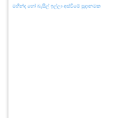
මහින්ද හෝ බැසිල් ඉල්ලා අස්වීමේ සූදානමක