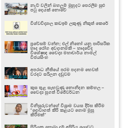
නැව් වලින් බහලුම් මුහුදට පෙරලීම සුළු
පටු දෙයක් නොවේ
විශ්වවිද්‍යාල කඩඉම් ලකුණු නිකුත් කෙරේ
ප්‍රවේසම් වන්න; එල් නිනෝ යනු පාරිසරික
හෘද රෝග අවදානමකි – හෘදවේද
විශේෂඥ වෛද්‍ය මහාචාර්ය නාමල්
විජයසිංහ
අපරාධ නීතියේ පරම පදනම හෙවත්
වරදට සරිලන දඬුවම
කුස තුළ සැඟවුණු නොනිදන කම්හල –
වෛද්‍ය සුගත් විජේවර්ධන
විනිසුරුවන්ගේ විශ්‍රාම වයස දීර්ඝ කිරීම
“දොවාගත් කිරි කළයට ගොම මුසු
කිරීමක්”
සිරිලක සොබා දම් අසිරිය ලොවට