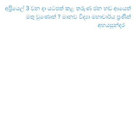
අප්‍රියෙල් 3 වන දා යටපත් කළ තරුණ ජන හඬ ආයෙත්
මතු වුණොත් ? මානව විද්‍යා මහාචාර්ය ප්‍රණීත්
අභයසුන්දර