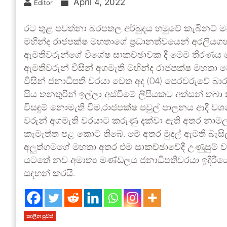
April 4, 2022
Editor
රට තුළ පවත්නා බරපතල අර්බුදය හමුවේ කැබිනට් 
මහින්ද රාජපක්ෂ මහතාගේ ප්‍රධානත්වයෙන් අරලියගහ ම
ඇමතිවරුන්ගේ විශේෂ සාකච්ඡාවක දී මෙම තීරණය ගෙ
ඇමතිවරුන් විසින් අගමැති මහින්ද රාජපක්ෂ මහතා ව
විසින් ජනාධිපති වරයා වෙත අද (04) පෙරවරුවේ බාර
සිය තනතුරින් ඉල්ලා අස්වීමේ ලිපියකට අත්සන් තබ
විසඳුම් නොමැති වීම,රාජපක්ෂ පවුල් පාලනය ආදී ව
වරුන් අගමැති වරයාට කරුණු දක්වා ඇති අතර නාම
කැමැත්ත පළ කොට තිබේ. මේ අතර මුදල් ඇමති බැසි
අලුත්ගමගේ මහතා අතර එම සාකච්ඡාවේදී උණුසුම් ව
යටතේ නව අමාත්‍ය මණ්ඩලය ජනාධිපතිවරයා ඉදිරියේ අ
සඳහන් කරයි.
කාලීන පුවත්