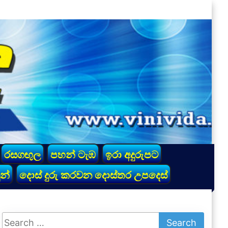
රසගඟුල
පහන් ටැඹ
ඉරා අදුරුපට
න්
දොස් දුරු කරවන දොස්තර උපදෙස්