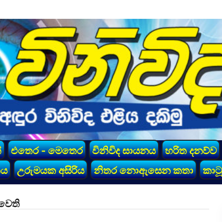
්
එතෙර - මෙතෙර
විනිවිද සායනය
හරිත දනව්ව
කය
උරුමයක අසිරිය
නිතර නොඇසෙන කතා
කාටූ
්වෙති