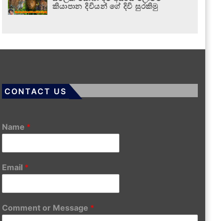
කියාපාන දිවියන් ගේ දිවි සුරකිමු
CONTACT US
Name
*
Email
*
Comment or Message
*