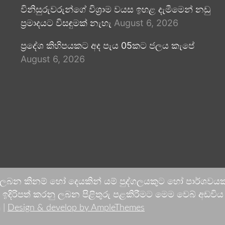
විනිසුරුවරුන්ගේ විශ්‍රාම වයස ඉහළ දැමීමෙන් නඩු
ප්‍රමාදයට විසඳුමක් නැහැ
August 6, 2026
ප්‍රදේශ කිහිපයකට අද පැය 05කට ජලය කැපේ
August 6, 2026
 ලබන කිනම් හෝ දෙයකින් යම් පුද්ගලයකුට හෝ පාර්ශවයකට
දිරිපත් කරනු ලබන පිළිතුරු පළකිරීමට මෙම වෙබ් අඩවිය ආච
 |
Design & develop by AmpleThemes