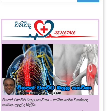
වියපත් වනවිට බහුල සයටිකා – කායික රෝග විශේෂඥ
වෛද්‍ය උපුල් ද සිල්වා