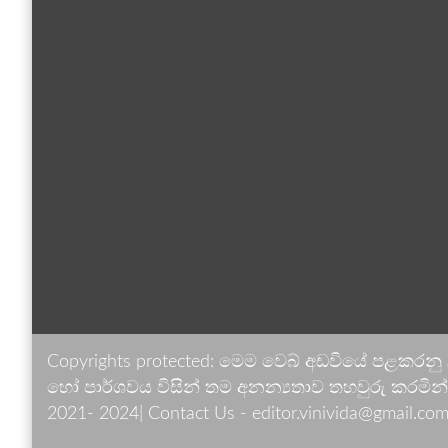
Copyrights protected: මෙම වෙබ් අඩවියේ පළකරනු
හෝ පාර්ශවය විසින් තම අනන්‍යතාව තහවුරු කරමින් ඉ
2021- 2024| Contact Us - editor.vinivida@gmail.com