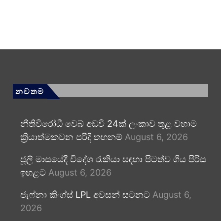
නවතම
නීතිවිරෝධී වෙබ් අඩවි 24ක් ලංකාව තුළ වහාම
ක්‍රියාත්මකවන පරිදි තහනම්
August 6, 2026
ජූලි මාසයේදී විදේශ රැකියා සඳහා පිටත්ව ගිය පිරිස
ඉහළට
August 6, 2026
ජැෆ්නා කිංග්ස් LPL අවසන් සටනට
August 6,
2026