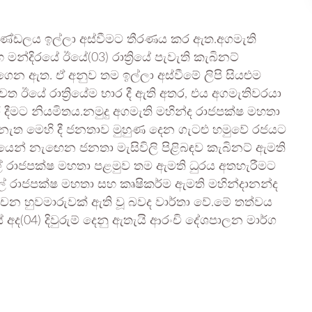
මණ්ඩලය ඉල්ලා අස්වීමට තීරණය කර ඇත.අගමැති
න්දිරයේ ඊයේ(03) රාත්‍රියේ පැවැති කැබිනට්
න ඇත. ඒ අනුව තම ඉල්ලා අස්වීමේ ලිපි සියළුම
ෙත ඊයේ රාත්‍රියේම භාර දී ඇති අතර, එය අගමැතිවරයා
 දීමට නියමිතය.නමුදු අගමැති මහින්ද රාජපක්ෂ මහතා
ා නැත මෙහි දී ජනතාව මුහුණ දෙන ගැටළු හමුවේ රජයට
ශයෙන් නැඟෙන ජනතා මැසිවිලි පිළිබඳව කැබිනට් ඇමති
ල් රාජපක්ෂ මහතා පළමුව තම ඇමති ධුරය අතහැරීමට
ල් රාජපක්ෂ මහතා සහ කෘෂිකර්ම ඇමති මහින්දානන්ද
චන හුවමාරුවක් ඇති වූ බවද වාර්තා වේ.මේ තත්වය
ද(04) දිවුරුම් දෙනු ඇතැයි ආරංචි දේශපාලන මාර්ග