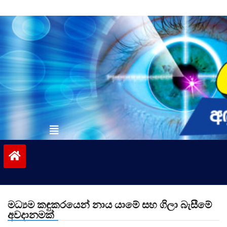
Skip
to
content
vinivida.lk
මධ්‍යම කඳුකරයෙන් නාය යාමේ සහ ගිලා බැසීමේ
අවදානමක්