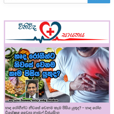
හෘද රෝගීන්ට නිවසේ වෙනම කෑම පිසිය යුතුද? – හෘද රෝග
විශේෂඥ වෛද්‍ය නාමල් විජයසිංහ