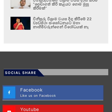
විනිසුරුවන්ගේ විශ්‍රාම වයස දීර්ඝ කිරීම
“දොවාගත් කිරි කළයට ගොම මුසු
කිරීමක්”
විනිසුරු විශ්‍රාම වයස දිගු කිරීමේ 22
ව්‍යවස්ථා සංශෝධනයට මහා
නාහිමිවරුන්ගෙන් විරෝධයක් නෑ
SOCIAL SHARE
Facebook
Like us on Facebook
Youtube