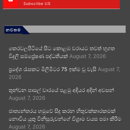
Subscribe US
නවතම
කෙරවලපිටියේ සිට කොළඹ වරායට තවත් භූගත
විදුලි සම්ප්‍රේෂණ පද්ධතියක්
August 7, 2026
ප්‍රදේශ රැසකට මිලිමීටර 75 ඉක්ම වූ වැසි
August 7,
2026
තුන්වන පාසල් වාරයේ පළමු අදියර අදින් අවසන්
August 7, 2026
ජාත්‍යන්තරය හමුවේ සිදු කරන හිතුවක්කාරකමක්
නොවිය යුතු විනිසුරුවන්ගේ විශ්‍රාම වයස පමා කිරීම
August 7, 2026