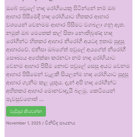
ඔබේ පවුලේ හෘද රෝගියෙකු සිටින්නේ නම් ඔබ
ආහාර පිසීමේදී හෘද රෝගියාට හිතකර ආහාර
වශයෙන් වෙනමම ආහාර පිසීමට වගබලා ගනු ඇත.
නමුත් ඔබ මෙතෙක් කල් සිතා නොතිබුණද හෘද
රෝගීන්ට හිතකර ආහාර නිරෝගී අයටද ඉතාම සුදුසු
ආහාරවේ. එනිසා ඔබගේත් පවුලේ අයගේත් නිරෝගී
සෞඛ්‍යය අපේක්ෂා කරනවා නම් හෘද රෝගියාට
වෙනම ආහාර පිසීම නොව පවුලේ සෙසු අයට වෙනම
ආහාර පිසීමෙන් වැළකී සියලන්ම හෘද රෝගියාට සුදුසු
ආහාර ගැනීම කළ යුතුය. දැන් අපි හෘද රෝගීන්ට
අහිතකර ආහාර මොනවාදැයි බලමු. කෙටියෙන්
පැවසුවහොත් …
වැඩිපුර කියවන්න
විනිවිද සායනය
November 1, 2025
/