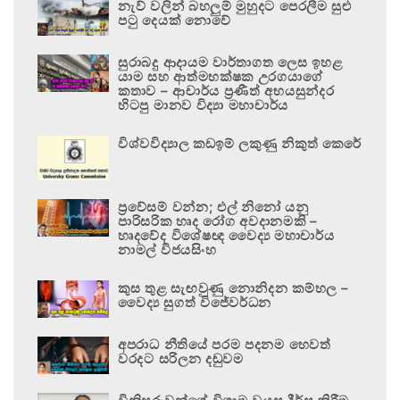
නැව් වලින් බහලුම් මුහුදට පෙරලීම සුළු
පටු දෙයක් නොවේ
සුරාබදු ආදායම වාර්තාගත ලෙස ඉහළ
යාම සහ ආත්මභක්ෂක උරගයාගේ
කතාව – ආචාර්ය ප්‍රණීත් අභයසුන්දර
හිටපු මානව විද්‍යා මහාචාර්ය
විශ්වවිද්‍යාල කඩඉම් ලකුණු නිකුත් කෙරේ
ප්‍රවේසම් වන්න; එල් නිනෝ යනු
පාරිසරික හෘද රෝග අවදානමකි –
හෘදවේද විශේෂඥ වෛද්‍ය මහාචාර්ය
නාමල් විජයසිංහ
කුස තුළ සැඟවුණු නොනිදන කම්හල –
වෛද්‍ය සුගත් විජේවර්ධන
අපරාධ නීතියේ පරම පදනම හෙවත්
වරදට සරිලන දඬුවම