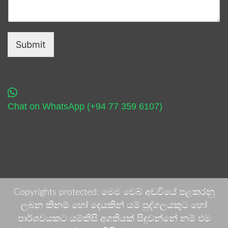
Submit
Chat on WhatsApp (+94 77 359 6107)
Copyrights protected: මෙම වෙබ් අඩවියේ පළකරනු
ලබන කිනම් හෝ දෙයකින් යම් පුද්ගලයකුට හෝ
පාර්ශවයකට යම්කිසි අගතියක් සිදුවන්නේ නම් එම