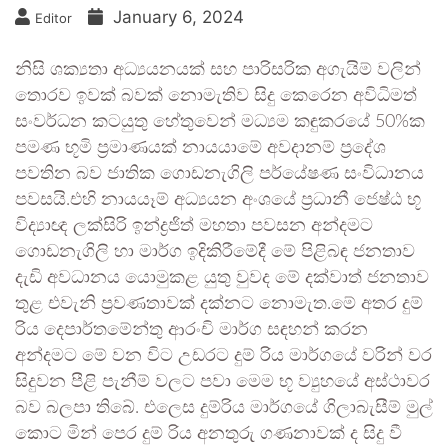
January 6, 2024
Editor
නිසි ශක්‍යතා අධ්‍යයනයක් සහ පාරිසරික අගැයිම් වලින්
තොරව ඉවක් බවක් නොමැතිව සිදු කෙරෙන අවිධිමත්
සංවර්ධන කටයුතු හේතුවෙන් මධ්‍යම කඳුකරයේ 50%ක
පමණ භූමි ප්‍රමාණයක් නායයාමේ අවදානම් ප්‍රදේශ
පවතින බව ජාතික ගොඩනැගිලි පර්යේෂණ සංවිධානය
පවසයි.එහි නායයෑම් අධ්‍යයන අංශයේ ප්‍රධානී ජෙෂ්ඨ භූ
විද්‍යාඥ ලක්සිරි ඉන්ද්‍රජිත් මහතා පවසන අන්දමට
ගොඩනැගිලි හා මාර්ග ඉදිකිරීමේදී මේ පිළිබඳ ජනතාව
දැඩි අවධානය යොමුකළ යුතු වුවද මේ දක්වාත් ජනතාව
තුළ එවැනි ප්‍රවණතාවක් දක්නට නොමැත.මේ අතර දුම්
රිය දෙපාර්තමේන්තු ආරංචි මාර්ග සඳහන් කරන
අන්දමට මේ වන විට උඩරට දුම් රිය මාර්ගයේ වරින් වර
සිදුවන පීළි පැනීම් වලට පවා මෙම භූ ව්‍යුහයේ අස්ථාවර
බව බලපා තිබේ. එලෙස දුම්රිය මාර්ගයේ ගිලාබැසීම් මුල්
කොට මින් පෙර දුම් රිය අනතුරු ගණනාවක් ද සිදු වී