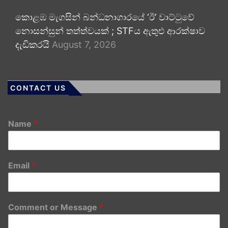
කොළඹ මැගසින් බන්ධනාගාරයේ ‘ඊ’ වාට්ටුවේ
නොසන්සුන් තත්ත්වයක් ; STFය ඇතුළු ආරක්ෂාව
දැඩිකරයි
August 7, 2026
CONTACT US
Name
*
Email
*
Comment or Message
*