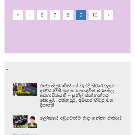
«
‹
6
7
8
9
10
›
.
රාජ්‍ය නිලධාරීන්ගේ වැරදි තීරණවලට
දණ්ඩ නීති සංග්‍රහය යෙදවීම බරපතල
අවභාවිතයකි – සුනිල් කන්නන්ගර
කොළඹ, රත්නපුර, අම්පාර හිටපු මහ
දිසාපති
ලෝකයේ අඩුවෙන්ම නිදා ගන්නා ජාතිය?