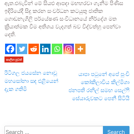
ඇත.එබැවින් මේ සියළු ආපදා මඟහරවා ගැනීම පිණිස
ඉදිරියේදී සිදු කරන සංවර්ධන කටයුතු ජාතික
ගොඩනැගිලි පර්යේෂණ සංවිධානයේ නිර්දේශ මත
ක්‍රියාත්මක වීම අතිශය වැදගත් බව විද්වත්හු පෙන්වා
දෙති.
කාලීන පුවත්
රිටිගල ජයසේන නොවූ
යාපා පටුනේ අපේ පුංචි
මහසෝනා සඳ එළියෙන්
කෝකිලාවිය කිල්මිශා
දැක ගතිමි
ජනපති රනිල් සමඟ සෙල්ෆි
සේයාරුවකට පෙනී සිටියි