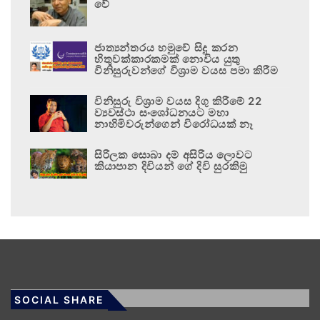
වේ
ජාත්‍යන්තරය හමුවේ සිදු කරන
හිතුවක්කාරකමක් නොවිය යුතු
විනිසුරුවන්ගේ විශ්‍රාම වයස පමා කිරීම
විනිසුරු විශ්‍රාම වයස දිගු කිරීමේ 22
ව්‍යවස්ථා සංශෝධනයට මහා
නාහිමිවරුන්ගෙන් විරෝධයක් නෑ
සිරිලක සොබා දම් අසිරිය ලොවට
කියාපාන දිවියන් ගේ දිවි සුරකිමු
SOCIAL SHARE