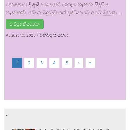
මඟතොට දී ආදී වශයෙන් ඕනෑම තැනක සිදුවිය
හැක්කකි. ඩෙංගු මදුරුවාගේ දෂ්ටනයට අපට මුහුණ …
වැඩිපුර කියවන්න
විනිවිද සායනය
August 10, 2026
/
1
2
3
4
5
›
»
.