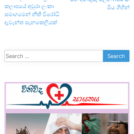
කලාපයේ අවුරා ලංකා
මිය ගිහින්
සමාගමෙන් නීති විරෝධී
දැවැන්ත සැනකෙලියක්