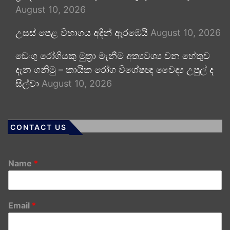
August 10, 2026
උසස් පෙළ විභාගය අදින් ඇරඹෙයි
August 10, 2026
ඩෙංගු රෝගියකු ⁣මුත්‍රා මැනීම අත්‍යවශ්‍ය වන හේතුව
දැන ගනිමු – කායික රෝග විශේෂඥ වෛද්‍ය උපුල් ද
සිල්වා
August 10, 2026
CONTACT US
Name
*
Email
*