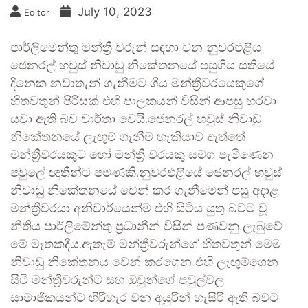
July 10, 2023
Editor
පාර්ලිමෙන්තු මන්ත්‍රී වරුන් සඳහා වන නුවරඑළිය
ජෙනරල් හවුස් නිවාඩු නිකේතනයේ පසුගිය සතියේ
දිනෙක නවාතැන් ගැනීමට ගිය මන්ත්‍රීවරයෙකුගේ
හිතවතුන් පිරිසක් එහි පාලකයන් විසින් ආපසු හරවා
යවා ඇති බව වාර්තා වෙයි.ජෙනරල් හවුස් නිවාඩු
නිකේතනයේ ලැඟුම් ගැනීම හැකියාව ඇත්තේ
මන්ත්‍රීවරයකුට හෝ මන්ත්‍රී වරයකු සමග පැමිණෙන
පවුලේ ඥාතීන්ට පමණකි.නුවරඑළියේ ජෙනරල් හවුස්
නිවාඩු නිකේතනයේ වෙන් කර ගැනීමෙන් පසු අදාළ
මන්ත්‍රීවරයා අනිවාර්යෙන්ම එහි සිටිය යුතු බවට වූ
නීතිය පාර්ලිමේන්තු ප්‍රධානීන් විසින් පණවනු ලැබුවේ
මේ මෑතකදීය.ඇතැම් මන්ත්‍රීවරුන්ගේ හිතවතුන් මෙම
නිවාඩු නිකේතනය වෙන් කරගෙන එහි ලැඟුම්ගෙන
සිටි මන්ත්‍රීවරුන්ට සහ ඔවුන්ගේ පවුල්වල
සාමාජිකයන්ට හිරිහැර වන අයුරින් හැසිරී ඇති බවට