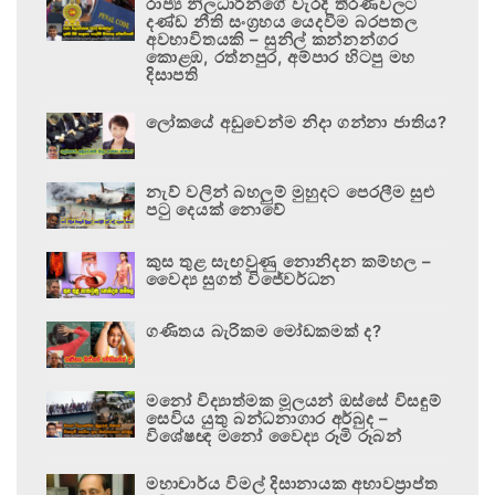
රාජ්‍ය නිලධාරීන්ගේ වැරදි තීරණවලට
දණ්ඩ නීති සංග්‍රහය යෙදවීම බරපතල
අවභාවිතයකි – සුනිල් කන්නන්ගර
කොළඹ, රත්නපුර, අම්පාර හිටපු මහ
දිසාපති
ලෝකයේ අඩුවෙන්ම නිදා ගන්නා ජාතිය?
නැව් වලින් බහලුම් මුහුදට පෙරලීම සුළු
පටු දෙයක් නොවේ
කුස තුළ සැඟවුණු නොනිදන කම්හල –
වෛද්‍ය සුගත් විජේවර්ධන
ගණිතය බැරිකම මෝඩකමක් ද?
මනෝ විද්‍යාත්මක මූලයන් ඔස්සේ විසඳුම්
සෙවිය යුතු බන්ධනාගාර අර්බුද –
විශේෂඥ මනෝ වෛද්‍ය රූමි රූබන්
මහාචාර්ය විමල් දිසානායක අභාවප්‍රාප්ත