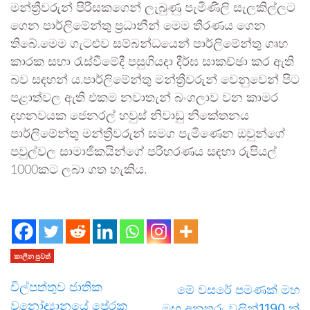
මන්ත්‍රීවරුන් පිරිසකගෙන් ලැබුණු පැමිණිලි සැලකිල්ලට
ගෙන පාර්ලිමේන්තු ප්‍රධානීන් මෙම තීරණය ගෙන
තිබේ.මෙම ගැටළුව සම්බන්ධයෙන් පාර්ලිමේන්තු ගෘහ
කාරක සභා රැස්වීමේදී පසුගියදා දීර්ඝ සාකච්ඡා කර ඇති
බව සඳහන් ය.පාර්ලිමේන්තු මන්ත්‍රීවරුන් වෙනුවෙන් පිට
පළාත්වල ඇති එකම නවාතැන් බංගලාව වන
කාමර
දහනවයක ජෙනරල් හවුස් නිවාඩු නිකේතනය
පාර්ලිමේන්තු මන්ත්‍රීවරුන් සමග පැමිණෙන ඔවුන්ගේ
පවුල්වල සාමාජිකයින්ගේ පරිහරණය සඳහා රුපියල්
1000කට ලබා ගත හැකිය.
කාලීන පුවත්
විල්පත්තුව ජාතික
මේ වසරේ පමණක් මහ
වනෝද්‍යානයේ ප්‍රේරක
මඟ අනතුරු වලින්1190 ක්