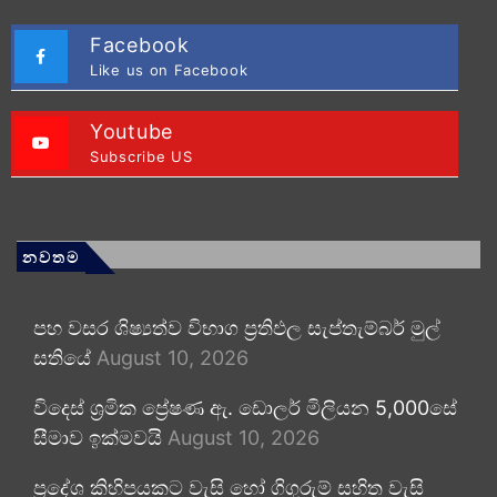
Facebook
Like us on Facebook
Youtube
Subscribe US
නවතම
පහ වසර ශිෂ්‍යත්ව විභාග ප්‍රතිඵල සැප්තැම්බර් මුල්
සතියේ
August 10, 2026
විදෙස් ශ්‍රමික ප්‍රේෂණ ඇ. ඩොලර් මිලියන 5,000සේ
සීමාව ඉක්මවයි
August 10, 2026
ප්‍රදේශ කිහිපයකට වැසි හෝ ගිගුරුම් සහිත වැසි