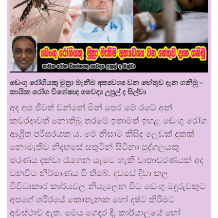
ඩෙංගු රෝගියකු ⁣මුත්‍රා මැනීම අත්‍යවශ්‍ය වන හේතුව දැන ගනිමු –
කායික රෝග විශේෂඥ වෛද්‍ය උපුල් ද සිල්වා
අද අප ජීවත් වන්නේ මින් පෙර මේ රටේ අන්
කවරදාවත් නොතිබූ තරමේ ඉතාමත් ඉහළ ඩෙංගු රෝග
ආශ්‍රිත පරිසරයක ය. මේ නිසාම කිසිදු ලෙඩක් දුකක්
නොමැතිව නිදහසේ සතුටින් සිටිනා පුද්ගලයකු
මරණය දක්වා රැගෙන යෑමට හැකි වාතාවරණයක් අද
වනවිට නිර්මාණය වී තිබේ. දවසේ දිවා කල
විවිධාකාර කාර්යවල නියැලෙන විට ඩෙංගු මදුරුවකුට
අපගේ ශරීරයේ කොතැනක හෝ දෂ්ට කිරීමට
අවස්ථාව ඇත. මෙය ගෙදර දී, කාර්යාලයේ හෝ