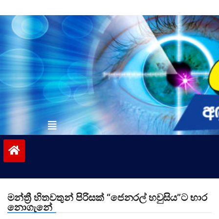
Skip
to
content
vinivida.lk
මන්ත්‍රී හිතවතුන් පිරිසක් “ජෙනරල් හවුසිය”ට භාර
නොගැනේ