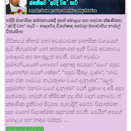
හදිසි මානසික කම්පනයකදී අපේ මොළය සහ හදවත ක්ෂණිකව
“අවදි වන” හැටි – හෘදවේද විශේෂඥ වෛද්‍ය මහාචාර්ය නාමල්
විජයසිංහ
ජීවිතයේ කිනම් හෝ අවස්ථාවක මානසික වශයෙන්
දැඩි තිගැස්මක් හෝ කම්පනයක් ඇති වීමේ අවකාශය
පොදුවේ අප කා තුළත් පවතී. එවන් අවස්ථා
සම්බන්ධයෙන් බොහෝ දෙනකු පවසන “මගේ පපුව
ගැහෙන්න පටන් ගත්තා”, “පපුව සීතල වුණා”, “හාට්
එක එක පාරටම නැවතුණා වගේ දැනුණා”, “ඔලුව
පුපුරන්න එනවා වගේ දැනුණා” වැනි ප්‍රකාශ ද අපි අසා
ඇත්තෙමු. නමුත් ඒ කිසිවක් හුදු හිස් වදන් නොවේ. ඒ
ක්ෂණික ප්‍රතිචාර පිටුපස පැහැදිලි ජෛව විද්‍යාත්මක
සහ මනෝ විද්‍යාත්මක පදනමක් පවතී. මෙයින් අපගේ
මොළය සහ හෘදය වස්තුව …