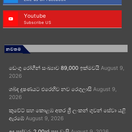
Youtube
Subscribe US
නවතම
ඩෙංගු රෝගීන් සංඛ්‍යාව 89,000 ඉක්මවයි
August 9,
2026
ශබ්ද දූෂණයට එරෙහිව නව රෙගුලාසි
August 9,
2026
කුවේට් සහ කොළඹ අතර ශ්‍රී ලංකන් ගුවන් සේවා යළි
ඇරඹේ
August 9, 2026
අද පස්වරු 2.00න් පසු වැසි
August 9, 2026