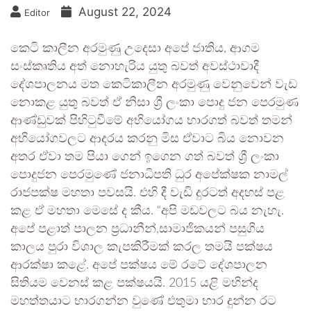
August 22, 2024
Editor
කෙටි කාලීන අරමුණු උදෙසා අපේ ජාතිය, ආගම
සංස්කෘතිය අත් නොහැරිය යුතු බවත් අවස්ථාවාදී
දේශපාලනය මත කෙටිකාලීන අරමුණු වෙනුවෙන් වැඩ
නොකළ යුතු බවත් ඒ නිසා ශ්‍රී ලංකා පොදු ජන පෙරමුණ
ආණ්ඩුවක් පිහිටුවීමේ අභියෝගය භාරගත් බවත් තමන්
අභියෝගවලට ආදරය කරනු මිස ඒවාට බිය නොවන
අතර ඒවා තම පියා ගෙන් ඉගෙන ගත් බවත් ශ්‍රී ලංකා
පොදුජන පෙරමුණේ ජනාධිපති ධුර අපේක්ෂක නාමල්
රාජපක්ෂ මහතා පවසයි. එහි දී වැඩි දුරටත් අදහස් පළ
කළ ඒ මහතා මෙසේ ද කීය. “අපි මඩවලට බය නැහැ.
අපේ පළාත් පාලන ප්‍රධානීන්,සාමාජිකයන් පසුගිය
කාලය පුරා විශාල කැපකිරීමක් කරල තමයි පක්ෂය
ආරක්ෂා කළේ. අපේ පක්ෂය මේ රටේ දේශපාලන
සිතියම වෙනස් කළ පක්ෂයයි. 2015 යළි මහින්ද
මහත්තයාට භාරගන්න වුණේ එතුමා භාර දුන්න රට