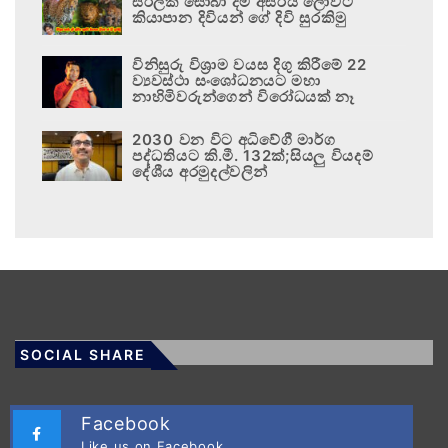
සිරිලක සොබා දම් අසිරිය ලොවට
කියාපාන දිවියන් ගේ දිවි සුරකිමු
විනිසුරු විශ්‍රාම වයස දිගු කිරීමේ 22
ව්‍යවස්ථා සංශෝධනයට මහා
නාහිමිවරුන්ගෙන් විරෝධයක් නෑ
2030 වන විට අධිවේගී මාර්ග
පද්ධතියට කි.මී. 132ක්;සියලු වියදම්
දේශීය අරමුදල්වලින්
SOCIAL SHARE
Facebook
Like us on Facebook