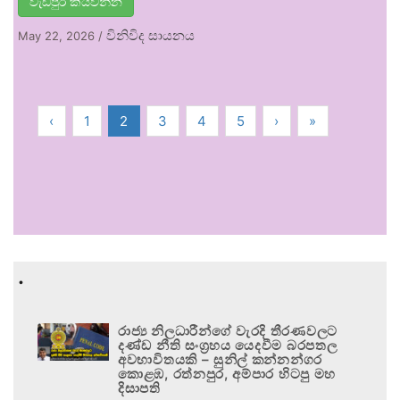
වැඩිපුර කියවන්න
විනිවිද සායනය
May 22, 2026
/
‹
1
2
3
4
5
›
»
.
රාජ්‍ය නිලධාරීන්ගේ වැරදි තීරණවලට
දණ්ඩ නීති සංග්‍රහය යෙදවීම බරපතල
අවභාවිතයකි – සුනිල් කන්නන්ගර
කොළඹ, රත්නපුර, අම්පාර හිටපු මහ
දිසාපති