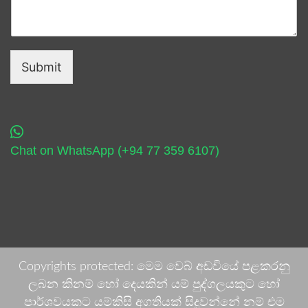
Submit
Chat on WhatsApp (+94 77 359 6107)
Copyrights protected: මෙම වෙබ් අඩවියේ පළකරනු
ලබන කිනම් හෝ දෙයකින් යම් පුද්ගලයකුට හෝ
පාර්ශවයකට යම්කිසි අගතියක් සිදුවන්නේ නම් එම