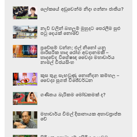
ලෝකයේ අඩුවෙන්ම නිදා ගන්නා ජාතිය?
නැව් වලින් බහලුම් මුහුදට පෙරලීම සුළු
පටු දෙයක් නොවේ
ප්‍රවේසම් වන්න; එල් නිනෝ යනු
පාරිසරික හෘද රෝග අවදානමකි –
හෘදවේද විශේෂඥ වෛද්‍ය මහාචාර්ය
නාමල් විජයසිංහ
කුස තුළ සැඟවුණු නොනිදන කම්හල –
වෛද්‍ය සුගත් විජේවර්ධන
ගණිතය බැරිකම මෝඩකමක් ද?
මහාචාර්ය විමල් දිසානායක අභාවප්‍රාප්ත
වේ