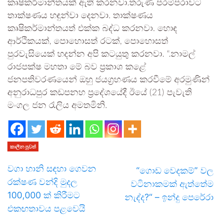
කෘෂිකර්මාන්තයක් ඇති කරනවා.තරුණ පරම්පරාවට
තාක්ෂණය හඳුන්වා දෙනවා. තාක්ෂණය
කෘෂිකර්මාන්තයත් එක්ක බද්ධ කරනවා. හොඳ
ආර්ථිකයක්, පොහොසත් රටක්, පොහොසත්
පුරවැසියෙක් හදන්න අපි කටයුතු කරනවා. “.නාමල්
රාජපක්ෂ මහතා මේ බව ප්‍රකාශ කළේ
ජනපතිවරණයෙන් ඔහු ජයග්‍රහණය කරවීමේ අරමුණින්
අනුරාධපුර කඩපනහ ප්‍රදේශයේදී ඊයේ (21) පැවැති
මංගල ජන රැලිය අමතමිනි.
කාලීන පුවත්
වගා හානි සඳහා ගෙවන
“ගොඩ වෙදකම්” වල
රක්ෂණ වන්දි මුදල
වටිනාකමක් ඇත්තේම
100,000 ක් කිරීමට
නැද්ද?“ – ඉන්දු පෙරේරා
එකඟතාවය පළවෙයි