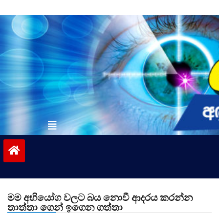
Skip
to
content
vinivida.lk
මම අභියෝග වලට බය නොවී ආදරය කරන්න
තාත්තා ගෙන් ඉගෙන ගත්තා