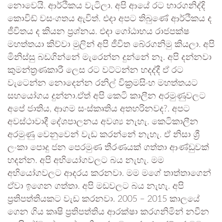
නොවෙයි. ආර්ථිකය වැටිලා. අපි ආයේ රට භාරගනිද්දි
කොවිඩ් වසංගතය ඇවිත්. එදා අපට තිබුණේ ආර්ථිකය ද
ජීවිතය ද කියන ප්‍රශ්නය. එදා ගෝඨාභය රාජපක්ෂ
මහත්තයා කිව්වා මුලින් අපි ජීවිත බේරගනිමු කියලා. අපි
මිනිස්සු බඩගින්නේ මැරෙන්න දුන්නේ නෑ. අපි දන්නවා
කුමන්ත්‍රණකාරී ලෙස රට වට්ටන්න හදද්දී ඒ රට
වැටෙන්න නොදෙන්න රනිල් වික්‍රමසිංහ මහත්තයට
සහයෝගය දුන්නා.ඒත් අපි කෙටි කාලීන අරමුණුවලට
අපේ ජාතිය, ආගම සංස්කෘතිය අතහරිනවද?. අපට
අවස්ථාවාදී දේශපාලනය අවශ්‍ය නැහැ. කෙටිකාලීන
අරමුණු වෙනුවෙන් වැඩ කරන්නේ නැහැ. ඒ නිසා ශ්‍රී
ලංකා පොදු ජන පෙරමුණ තීරණයක් ගත්තා ආණ්ඩුවක්
හදන්න. අපි අභියෝගවලට බය නැහැ. මම
අභියෝගවලට ආදරය කරනවා. මම මගේ තාත්තාගෙන්
ඒවා ඉගෙන ගත්තා. අපි මඩවලට බය නැහැ. අපි
ප්‍රතිපත්තියකට වැඩ කරනවා. 2005 – 2015 කාලයේ
ගෙන ගිය කෘෂි ප්‍රතිපත්තිය ආරක්ෂා කරගනිමින් නවීන