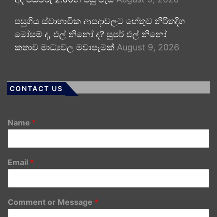
පසුගිය ස්වාභාවික ආපදාවලට හේතුව නිරිතදිග
මෝසම් ද, එල් නිනෝ ද? සුපර් එල් නිනෝ
කතාව මාධ්‍යවල මවාපෑමක්
August 9, 2026
CONTACT US
Name
*
Email
*
Comment or Message
*