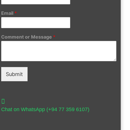
Email
*
Comment or Message
*
Submit
Chat on WhatsApp (+94 77 359 6107)