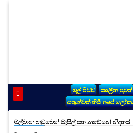
Skip
to
content
vinivida.lk
මුල් පිටුව
කාලීන පුවත්
සතුන්ටත් හිමි අපේ ලෝක
මල්වාන නඩුවෙන් බැසිල් සහ නඩේසන් නිදහස්