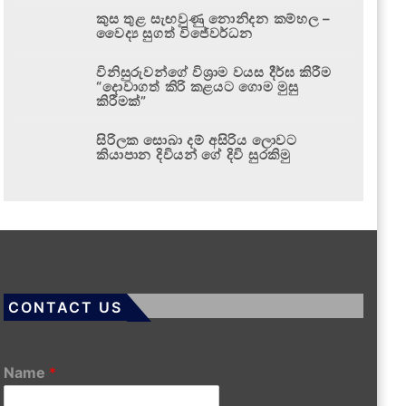
කුස තුළ සැඟවුණු නොනිදන කම්හල –
වෛද්‍ය සුගත් විජේවර්ධන
විනිසුරුවන්ගේ විශ්‍රාම වයස දීර්ඝ කිරීම
“දොවාගත් කිරි කළයට ගොම මුසු
කිරීමක්”
සිරිලක සොබා දම් අසිරිය ලොවට
කියාපාන දිවියන් ගේ දිවි සුරකිමු
CONTACT US
Name
*