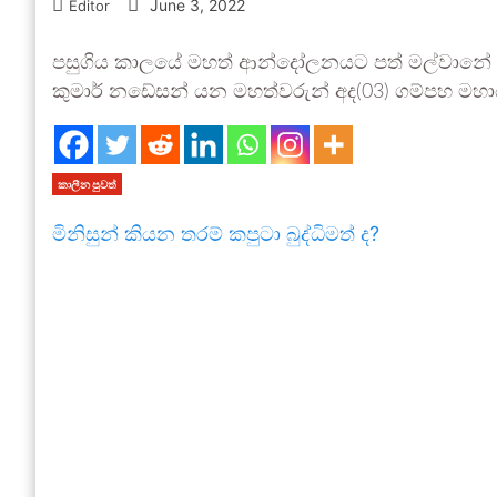
June 3, 2022
Editor
පසුගිය කාලයේ මහත් ආන්දෝලනයට පත් මල්වානේ සුවි
කුමාර් නඩේසන් යන මහත්වරුන් අද(03) ගම්පහ ම
කාලීන පුවත්
මිනිසුන් කියන තරම් කපුටා බුද්ධිමත් ද?