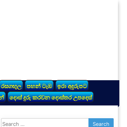
රසගඟුල
පහන් ටැඹ
ඉරා අදුරුපට
න්
දොස් දුරු කරවන දොස්තර උපදෙස්