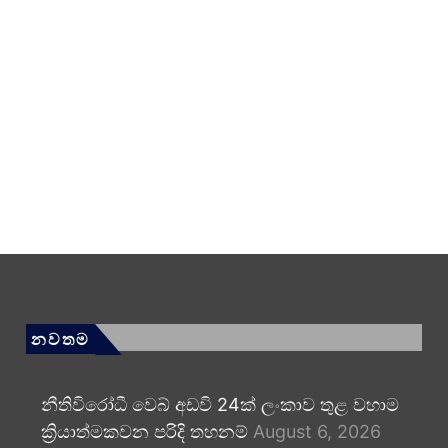
නවතම
නීතිවිරෝධී වෙබ් අඩවි 24ක් ලංකාව තුළ වහාම
ක්‍රියාත්මකවන පරිදි තහනම්
August 6, 2026