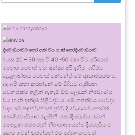
දියවැඩියාවට පෙර ඇති විය හැකි පෙරදියවැඩියාව
වයස 20 – 30 පසු වී 40 -50 වන විට ශරීරයේ
පෙනුම වෙනස් වන අන්දම අපි දනිමු. ශරීරය
ඇතුලාන්තය වෙනස් වන්නේත් මේ ආකාරයටම ය.
අද අපි කතා කරන්නේ මේ විදියට ඇතිවන
වෙනස්කම තුළින් ඇතැම් විට ලෙඩක් නිර්මාණය
විය හැකි අන්දම පිළිබඳව ය. මේ තත්ත්වය වෛද්‍ය
විද්‍යාවේ හඳුන්වන්නේ පූර්ව දියවැඩියාව හෙවත්
පෙරදියවැඩියාව ලෙසිනි. පෙරදියවැඩියාවෙන්
පෙළෙන සමහරුන් නිරායාසයෙන්ම දියවැඩියාව
තුළට ගමන් කරන්නේ එම පුද්ගලයාටවත්