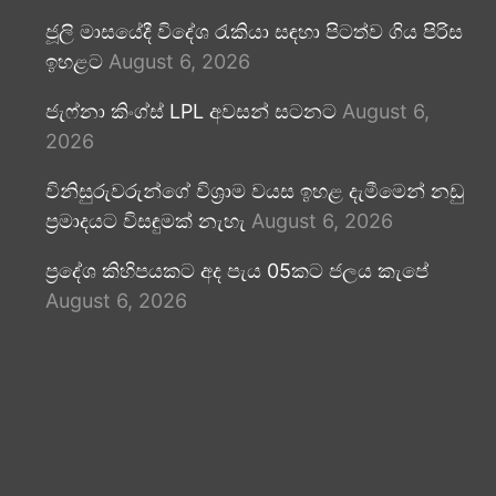
ජූලි මාසයේදී විදේශ රැකියා සඳහා පිටත්ව ගිය පිරිස
ඉහළට
August 6, 2026
ජැෆ්නා කිංග්ස් LPL අවසන් සටනට
August 6,
2026
විනිසුරුවරුන්ගේ විශ්‍රාම වයස ඉහළ දැමීමෙන් නඩු
ප්‍රමාදයට විසඳුමක් නැහැ
August 6, 2026
ප්‍රදේශ කිහිපයකට අද පැය 05කට ජලය කැපේ
August 6, 2026