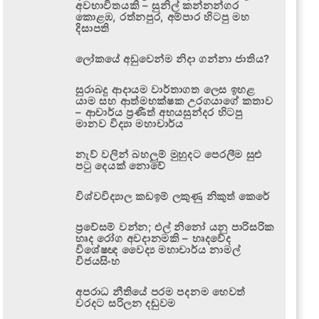
අවභාවිතයකි – සුනිල් කන්නන්ගර
කොළඹ, රත්නපුර, අම්පාර හිටපු මහ
දිසාපති
ලෝකයේ අඩුවෙන්ම නිදා ගන්නා ජාතිය?
සුරාබදු ආදායම වාර්තාගත ලෙස ඉහළ
යාම සහ ආත්මභක්ෂක උරගයාගේ කතාව
– ආචාර්ය ප්‍රණීත් අභයසුන්දර හිටපු
මානව විද්‍යා මහාචාර්ය
නැව් වලින් බහලුම් මුහුදට පෙරලීම සුළු
පටු දෙයක් නොවේ
විශ්වවිද්‍යාල කඩඉම් ලකුණු නිකුත් කෙරේ
ප්‍රවේසම් වන්න; එල් නිනෝ යනු පාරිසරික
හෘද රෝග අවදානමකි – හෘදවේද
විශේෂඥ වෛද්‍ය මහාචාර්ය නාමල්
විජයසිංහ
අපරාධ නීතියේ පරම පදනම හෙවත්
වරදට සරිලන දඬුවම