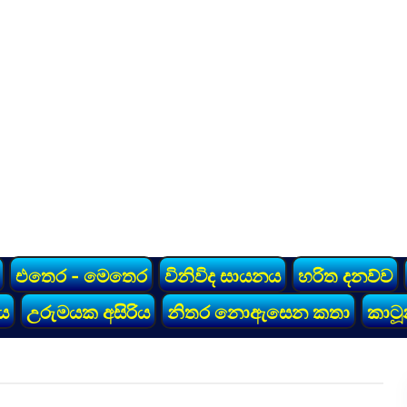
එතෙර - මෙතෙර
විනිවිද සායනය
හරිත දනව්ව
ය
උරුමයක අසිරිය
නිතර නොඇසෙන කතා
කාටූ