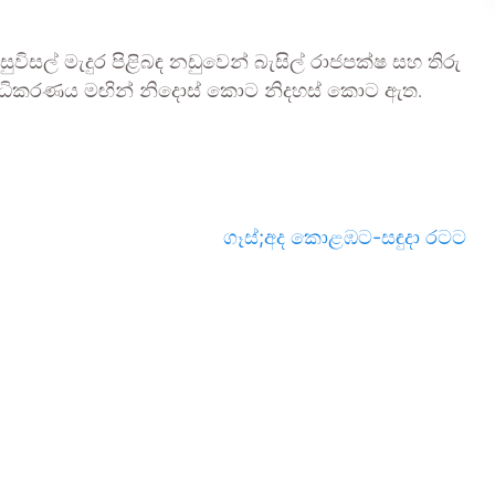
සල් මැදුර පිළිබඳ නඩුවෙන් බැසිල් රාජපක්ෂ සහ තිරු
හාධිකරණය මඟින් නිදොස් කොට නිදහස් කොට ඇත.
ගෑස්;අද කොළඹට-සඳුදා රටට