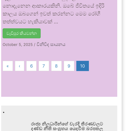
නොදැනෙන ආකාරයකිනි. ඔබේ ජීවිතයේ ඉදිරි
කාලය ඔබගෙන් ඉවත් කරන්නට මෙම රෝගී
තත්ත්වයට හැකියාවක් …
වැඩිපුර කියවන්න
විනිවිද සායනය
October 5, 2025
/
«
‹
6
7
8
9
10
.
රාජ්‍ය නිලධාරීන්ගේ වැරදි තීරණවලට
දණ්ඩ නීති සංග්‍රහය යෙදවීම බරපතල