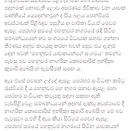
ගරුත්වයක්,සමාජමය පිළිගැනීමක් හෝ වෘත්තීය
පදනමක් නොමැති ලොව අසරණම ජීවිකාව වන යාචක
වෘත්තියේ යෙදෙන්නවූන් ද සිය බලය පෙන්වීමේ
අවස්ථාවක් පිළිබඳව පසුගිය දා වාර්තා විය.ඒ මෙවර
ඇසළ පෙරහර සමයේ මහනුවර නගරයේ රැඳී සිටීම
සම්බන්ධයෙන් තම සංගමයේ විධායක සභාව ගන්නා
තීරණය අනුව කටයුතු කරන බවත් පසුව එය දැනුම්
දෙන බවත් “මහනුවර යාචකයන්ගේ සංගමය” තමන්ට
පැවසු බව මහනුවර නාගරික කොමසාරිස් ඉන්දිකා
කුමාරි අබේසිංහ පැවසීමත් සමඟ ය.
ඇය එසේ පවසන ලද්දේ ඇසළ පෙරහර සංවිධාන කමිටු
රැස්වීමේ දී ය.මහනුවර මහ නගර සභාව ඇසළ මහා
පෙරහර සංවිධාන කටයුතු සඳහා සකසා ඇති
වැඩපිළිවෙළ සම්බන්ධයෙන් අදහස් දැක්වූ අවස්ථාවේ දී
නාගරික කොමසාරිස් ඉන්දිකා කුමාරි අබේසිංහ මේ බව
පැවසුවා ය,එහි දී ඇය කියා සිටියේ මෙවර ඇසළ
පෙරහර සමයේ මහනුවර නගරයේ සිටින යාචකයන්