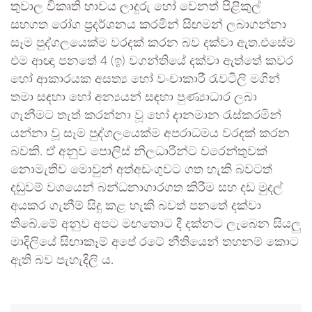
තුවාල විකෘති භාවය ලාදුරු හෝ වෙනත් පිළිකුල්
සහගත රෝග ප්‍රදර්ශනය කරමින් සිඟමන් ලබාගන්නා
සෑම පුද්ගලයෙක්ම වරදක් කරන බව දක්වා ඇත.එසේම
එම ආඥා පනතේ 4 (ඉ) වගන්තියේ දක්වා ඇත්තේ කවර
හෝ ආකාරයක අසත්‍ය හෝ වංචාකාරී රැවටිලි මගින්
තමා සඳහා හෝ අන්‍යයන් සඳහා පුණ්‍යාධාර ලබා
ගැනීමට තැත් කරන්නා වූ හෝ දානමාන රැස්කරමින්
යන්නා වූ සෑම පුද්ගලයෙක්ම අපරාධමය වරදක් කරන
බවකි. ඒ අනුව පොලිස් නිලධාරීන්ට වරෙන්තුවක්
නොමැතිව මොවුන් අත්අඩංගුවට ගත හැකි බවටත්
දඬුවම් වශයෙන් බන්ධනාගාරගත කිරීම සහ දඩ මුදල්
අයකර ගැනීම් සිදු කළ හැකි බවත් පනතේ දක්වා
තිබේ.මේ අනුව අපට මඟතොට දී දක්නට ලැබෙන සියලු
මාදිලියේ සිඟාකෑම් අපේ රටේ නීතියෙන් තහනම් කොට
ඇති බව පැහැදිලි ය.