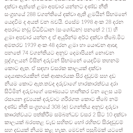
දක්වා ඇත්තේ ළමා අපචාර යන්නට දණ්ඩ නීති
සංග්‍රහයේ 288 වගන්තියේ දක්වා ඇති ළමයින් සිඟමනේ
යෙදවීම ද අයත් වන බවයි. එසේම 1998 අංක 28 දරන
අපරාධ නඩු විධිවිධාන (සංශෝධන) පනතේ 2 (1) හි
ළමා අපචාර යන්න ද ඒ අයුරින්ම අර්ථ දක්වා තිබේ.මීට
අමතරව 1939 අංක 48 දරන ළමා හා යෞවන ආඥා
පනතේ 74 වගන්තියට අනුව දෙමාපියන් නොවන
පුද්ගලයන් විසින් දරුවන් සිඟමනේ යෙදවීම තහනම්
කොට ඇත. ඒ සඳහා වසරක කාලයක් දක්වා
දෙයාකාරයකින් එක් ආකාරයක සිර දඬුවම් සහ දඩ
නියම කොට ඇත.තවද දරුවාගේ භාරකාරත්වය දරා
සිටිමින් දරුවාගේ සෞඛ්‍යයට හානිකර වන ලෙස යම්
රසායන ද්‍රව්‍යයක් දරුවාට ශරීරගත කොට තිබේ නම්
දණ්ඩ නීති සංග්‍රහයේ 308 (අ) වගන්තිය අනුව දරුවා
කෲරත්වයට පත්කිරීම සම්බන්ධව වසර 2 සිට 10 දක්වා
කාලයක් බරපතළ වැඩ සහිතව හෝ රහිතව සිරදඬුවම්
සහ දඩයක් නියම කළ හැක. මෙවන් පසුබිමක් යටතේ