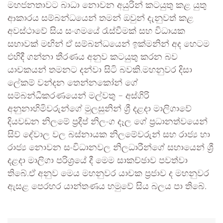
මහජනතාවට බාධා නොවන අයුරින් කටයුතු කළ යුතු
ආකාරය සම්බන්ධයෙන් තමන් ඔවුන් දැනුවත් කළ
අවස්ථාවේ සිය සංගමයේ රැස්වීමක් සහ විධායක
සභාවක් මඟින් ඒ සම්බන්ධයෙන් ඉක්මනින් අද හෙටම
එහිදී ගන්නා තීරණය අනුව කටයුතු කරන බව
යාචකයන් තමනට දන්වා සිටි බවකි.මහනුවර දිසා
ලේකම් වන්දන තෙන්නකෝන් ගේ
සම්බන්ධීකරණයෙන් මල්වතු – අස්ගිරි
අනුනාහිමිවරුන්ගේ මුලසුනින් ශ්‍රී දළදා මාලිගාවේ
දියවඩන නිලමේ ප්‍රදීප් නිලංග දෑල ගේ ප්‍රධානත්වයෙන්
සිව් දේවාල වල බස්නායක නිලමේවරුන් සහ රාජ්‍ය හා
රාජ්‍ය නොවන සංවිධානවල නිලධාරීන්ගේ සහායෙන් ශ්‍රී
දළදා මාලිගා පරිශ්‍රයේ දී මෙම සාකච්ඡාව පවත්වා
තිබේ.ඒ අනුව මෙය මහනුවර යාචක ප්‍රජාව ද මහනුවර
ඇසළ පෙරහර යාන්තණය හමුවේ සිය බලය පා තිබේ.