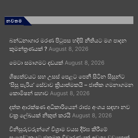
නවතම
බන්ධනාගාර මරණ පිටුපස හදිසි නීතියට මග පාදන
කුමන්ත්‍රණයක් ?
August 8, 2026
මෙටා සමාගමට දඩයක්
August 8, 2026
ශිෂ්‍යත්වයට සහ උසස් පෙළට පෙනී සිටින සිසුන්ට
‘සිසු සැරිය’ සේවාව ක්‍රියාත්මකයි – ජාතික ගමනාගමන
කොමිෂන් සභාව
August 8, 2026
දත්ත ආරක්ෂණ අධිකාරියෙන් රාජ්‍ය අංශය සඳහා නව
චක්‍ර ලේඛයක් නිකුත් කරයි
August 8, 2026
විනිසුරුවරුන්ගේ විශ්‍රාම වයස දීර්ඝ කිරීමේ
සංශෝධනයට ජනමත විචාරණයක් අවශ්‍ය වුවහොත්