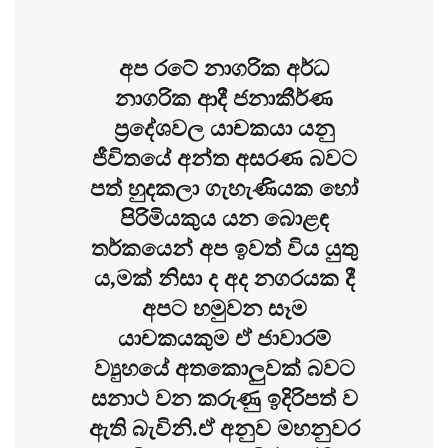
අප රටේ නාගරික අර්ධ
නාගරික ආදී ජනාකීර්ණ
ප්‍රදේශවල යාචකයා යනු
ජීවිතයේ අන්ත අසරණ බවට
පත් හුදකලා ගැහැණියක හෝ
පිරිමියකුය යන බොළඳ
තර්කයෙන් අප ඉවත් විය යුතු
ය,මක් නිසා ද අද නගරයක දී
අපට හමුවන සෑම
යාචකයකුම ඒ ජාවාරම්
ව්‍යුහයේ අතකොලුවක් බවට
සනාථ වන කරුණු ඉදිරිපත් ව
ඇති බැවිනි.ඒ අනුව මහනුවර