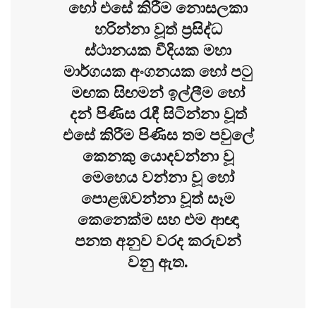
හෝ එසේ කිරීම නොසලකා
හරින්නා වූත් ප්‍රසිද්ධ
ස්ථානයක වීදියක මහා
මාර්ගයක අංගනයක හෝ පටු
මඟක සිඟමන් ඉල්ලීම හෝ
දන් පිණිස රැඳී සිටින්නා වූත්
එසේ කිරීම පිණිස තම පවුලේ
කෙනකු යොදවන්නා වූ
මෙහෙය වන්නා වූ හෝ
පොළඹවන්නා වූත් සෑම
කෙනෙක්ම සහ එම ආඥා
පනත අනුව වරද කරුවන්
වනු ඇත.