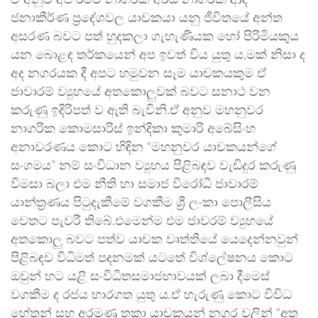
ඒ අනුව අප රටේ නාගරික අර්ධ නාගරික ආදී
ජනාකීර්ණ ප්‍රදේශවල යාචකයා යනු ජීවිතයේ අන්ත
අසරණ බවට පත් හුදකලා ගැහැණියක හෝ පිරිමියකුය
යන බොළඳ තර්කයෙන් අප ඉවත් විය යුතු ය,මක් නිසා ද
අද නගරයක දී අපට හමුවන සෑම යාචකයකුම ඒ
ජාවාරම් ව්‍යුහයේ අතකොලුවක් බවට සනාථ වන
කරුණු ඉදිරිපත් ව ඇති බැවිනි.ඒ අනුව මහනුවර
නාගරික කොමසාරිස් ඉන්දිකා කුමාරි අබේසිංහ
අනාවරණය කොට හිඳින “මහනුවර යාචකයන්ගේ
සංගමය” නම් සංවිධාන ව්‍යුහය පිළිබඳව වැඩිදුර කරුණු
විමසා බලා එම නීති හා සමාජ විරෝධී ජාවාරම්
යාන්ත්‍රණය පිටුදැකීමේ වගකීම ශ්‍රී ලංකා පොලීසිය
වෙතට පැවරී තිබේ.එමෙන්ම එම ජාවරම් ව්‍යුහයේ
අතකොලු බවට පත්ව යාචක වෘත්තියේ යෙදෙන්නවුන්
පිළිබඳව විධිමත් පදනමක් යටතේ විශ්ලේෂනය කොට
ඔවුන් හට යළි සංවිධිතසමාජභාවයක් ලබා දීමෙස්
වගකීම ද රජය භාරගත යුතු ය.ඒ හැරුණු කොට විවිධ
හේතූන් සහ අරමුණු තකා යාචකයන් නගර වලින් “අතු