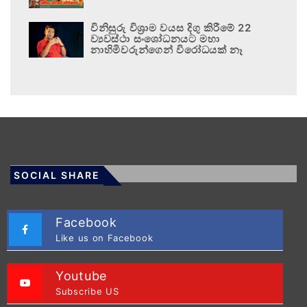
විනිසුරු විශ්‍රාම වයස දිගු කිරීමේ 22
ව්‍යවස්ථා සංශෝධනයට මහා
නාහිමිවරුන්ගෙන් විරෝධයක් නෑ
SOCIAL SHARE
Facebook
Like us on Facebook
Youtube
Subscribe US