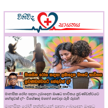
මානසික රෝග සඳහා ලබාදෙන ඖෂධ භාවිතය ප්‍රචණ්ඩත්වයට
හේතුවක් ද?- විශේෂඥ මනෝ වෛද්‍ය රූමි රූබන්
මානසික රෝගී තත්ත්වයන් සඳහා ලබාදෙන ඖෂධ