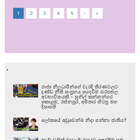
1
2
3
4
5
›
»
.
රාජ්‍ය නිලධාරීන්ගේ වැරදි තීරණවලට
දණ්ඩ නීති සංග්‍රහය යෙදවීම බරපතල
අවභාවිතයකි – සුනිල් කන්නන්ගර
කොළඹ, රත්නපුර, අම්පාර හිටපු මහ
දිසාපති
ලෝකයේ අඩුවෙන්ම නිදා ගන්නා ජාතිය?
නැව් වලින් බහලුම් මුහුදට පෙරලීම සුළු