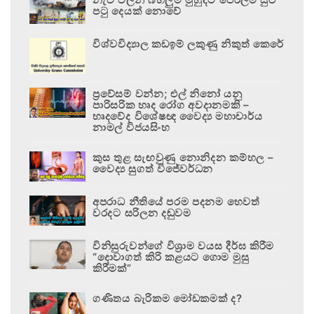
පටු දෙයක් නොවේ
විශ්වවිද්‍යාල කඩඉම් ලකුණු නිකුත් කෙරේ
ප්‍රවේසම් වන්න; එල් නිනෝ යනු
පාරිසරික හෘද රෝග අවදානමකි –
හෘදවේද විශේෂඥ වෛද්‍ය මහාචාර්ය
නාමල් විජයසිංහ
කුස තුළ සැඟවුණු නොනිදන කම්හල –
වෛද්‍ය සුගත් විජේවර්ධන
අපරාධ නීතියේ පරම පදනම හෙවත්
වරදට සරිලන දඬුවම
විනිසුරුවන්ගේ විශ්‍රාම වයස දීර්ඝ කිරීම
“දොවාගත් කිරි කළයට ගොම මුසු
කිරීමක්”
ගණිතය බැරිකම මෝඩකමක් ද?