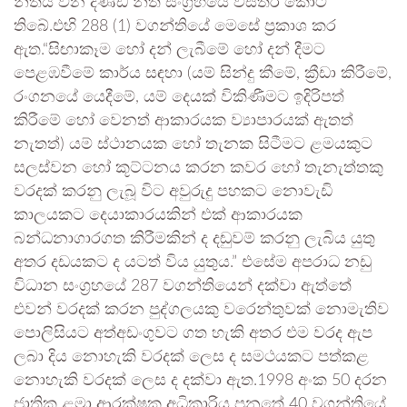
නීතිය වන දණ්ඩ නීති සංග්‍රහයේ විස්තර කොට
තිබේ.එහි 288 (1) වගන්තියේ මෙසේ ප්‍රකාශ කර
ඇත.“සිඟාකෑම හෝ දන් ලැබීමේ හෝ දන් දීමට
පෙළඹවීමේ කාර්ය සඳහා (යම් සින්දු කීමේ, ක්‍රීඩා කිරීමේ,
රංගනයේ යෙදීමේ, යම් දෙයක් විකිණීමට ඉදිරිපත්
කිරීමේ හෝ වෙනත් ආකාරයක ව්‍යාපාරයක් ඇතත්
නැතත්) යම් ස්ථානයක හෝ තැනක සිටීමට ළමයකුට
සලස්වන හෝ කූට්ටනය කරන කවර හෝ තැනැත්තකු
වරදක් කරනු ලැබූ විට අවුරුදු පහකට නොවැඩි
කාලයකට දෙයාකාරයකින් එක් ආකාරයක
බන්ධනාගාරගත කිරීමකින් ද දඬුවම් කරනු ලැබිය යුතු
අතර දඩයකට ද යටත් විය යුතුය.” එසේම අපරාධ නඩු
විධාන සංග්‍රහයේ 287 වගන්තියෙන් දක්වා ඇත්තේ
එවන් වරදක් කරන පුද්ගලයකු වරෙන්තුවක් නොමැතිව
පොලිසියට අත්අඩංගුවට ගත හැකි අතර එම වරද ඇප
ලබා දිය නොහැකි වරදක් ලෙස ද සමථයකට පත්කළ
නොහැකි වරදක් ලෙස ද දක්වා ඇත.1998 අංක 50 දරන
ජාතික ළමා ආරක්ෂක අධිකාරිය පනතේ 40 වගන්තියේ