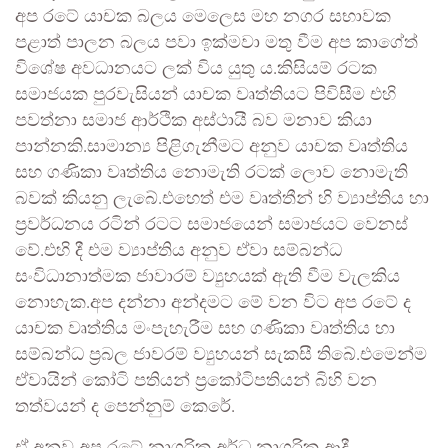
අප රටේ යාචක බලය මෙලෙස මහ නගර සභාවක
පළාත් පාලන බලය පවා ඉක්මවා මතු වීම අප කාගේත්
විශේෂ අවධානයට ලක් විය යුතු ය.කිසියම් රටක
සමාජයක පුරවැසියන් යාචක වෘත්තියට පිවිසීම එහි
පවත්නා සමාජ ආර්ථික අස්ථායී බව මනාව කියා
පාන්නකි.සාමාන්‍ය පිළිගැනීමට අනුව යාචක වෘත්තිය
සහ ගණිකා වෘත්තිය නොමැති රටක් ලොව නොමැති
බවක් කියනු ලැබේ.එහෙත් එම වෘත්තීන් හි ව්‍යාප්තිය හා
ප්‍රවර්ධනය රටින් රටට සමාජයෙන් සමාජයට වෙනස්
වේ.එහි දී එම ව්‍යාප්තිය අනුව ඒවා සම්බන්ධ
සංවිධානාත්මක ජාවාරම් ව්‍යුහයක් ඇති වීම වැලකිය
නොහැක.අප දන්නා අන්දමට මේ වන විට අප රටේ ද
යාචක වෘත්තිය මංපැහැරීම සහ ගණිකා වෘත්තිය හා
සම්බන්ධ ප්‍රබල ජාවරම් ව්‍යුහයන් සැකසී තිබේ.එමෙන්ම
ඒවායින් කෝටි පතියන් ප්‍රකෝටිපතියන් බිහි වන
තත්වයන් ද පෙන්නුම් කෙරේ.