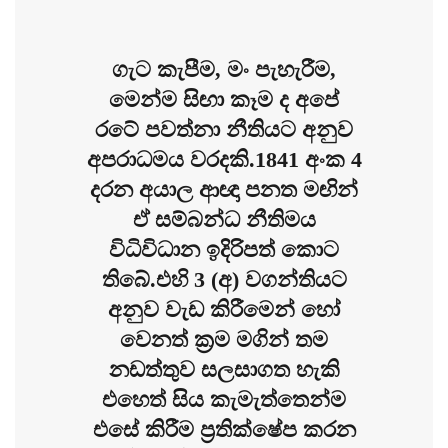
ගැට කැපීම, මං පැහැරීම,
මෙන්ම සිඟා කෑම ද අපේ
රටේ පවත්නා නීතියට අනුව
අපරාධමය වරදකි.1841 අංක 4
දරන අයාල ආඥා පනත මඟින්
ඒ සම්බන්ධ නීතිමය
විධිවිධාන ඉදිරිපත් කොට
තිබේ.එහි 3 (අ) වගන්තියට
අනුව වැඩ කිරීමෙන් හෝ
වෙනත් ක්‍රම මගින් තම
නඩත්තුව සලසාගත හැකි
එහෙත් සිය කැමැත්තෙන්ම
එසේ කිරීම ප්‍රතික්ෂේප කරන