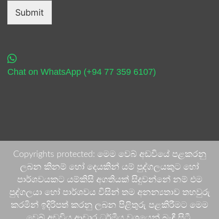
Submit
Chat on WhatsApp (+94 77 359 6107)
Copyrights protected: මෙම වෙබ් අඩවියේ පළකරනු
ලබන කිනම් හෝ දෙයකින් යම් පුද්ගලයකුට හෝ
පාර්ශවයකට යම්කිසි අගතියක් සිදුවන්නේ නම් එම
පුද්ගලයා හෝ පාර්ශවය විසින් තම අනන්‍යතාව තහවුරු
කරමින් ඉදිරිපත් කරනු ලබන පිළිතුරු පළකිරීමට මෙම
වෙබ් අඩවිය ආචාර ධර්මීය වශයෙන් බැඳී සිටී.