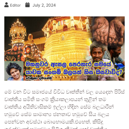
July 2, 2024
Editor
මේ වන විට සමාජයේ විවිධ වෘත්තීන් වල යෙදෙන පිරිස්
වෘත්තීය සමිති සංගම් ක්‍රියාකලාපයන් තුළින් තම
වෘත්තීය අයිතිවාසිකම් ඉල්ලා හිඳින සේම බලධාරීන්
හමුවේ සේම සාමාන්‍ය ජනතාව හමුවේ සිය බලය
පෙන්වන අවස්ථා බොහොමයකි.එහෙත්, කිසිදු