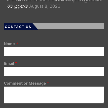
ඊට සූදානම්
August 8, 2026
CONTACT US
Name
*
Email
*
Comment or Message
*