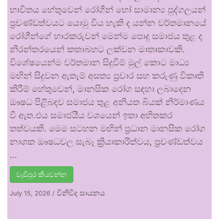
භාවිතය හේතුවෙන් රෝගීන් හෝ සාමාන්‍ය පුද්ගලයන්
ප්‍රචණ්ඩත්වයට යොමු විය හැකි ද යන්න වර්තමානයේ
රෝගීන්ගේ භාරකරුවන් මෙන්ම පොදු සමාජය තුළ ද
නිරන්තරයෙන් කතාබහට ලක්වන මාතෘකාවකි.
විශේෂයෙන්ම වර්තමාන සිදුවීම් මුල් කොට මාධ්‍ය
මඟින් සිදුවන ඇතැම් අසත්‍ය ප්‍රචාර සහ කරුණු විකෘති
කිරීම් හේතුවෙන්, මානසික රෝග සඳහා ලබාදෙන
ඖෂධ පිළිබඳව සමාජය තුළ අනියත බියක් නිර්මාණය
වී ඇත.එය සමාජයීය වශයෙන් ඉතා අහිතකර
තත්වයකි. මෙම සටහන මඟින් ප්‍රධාන මානසික රෝග
නාශක ඖෂධවල සැබෑ ක්‍රියාකාරීත්වය, ප්‍රචණ්ඩත්වය
…
වැඩිපුර කියවන්න
විනිවිද සායනය
July 15, 2026
/