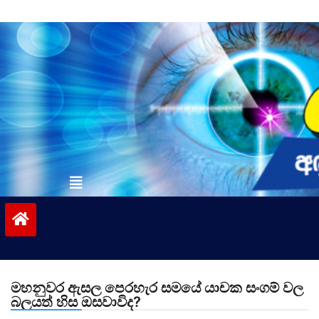
Skip
to
content
vinivida.lk
මහනුවර ඇසල පෙරහැර සමයේ යාචක සංගම් වල
බලයත් හිස ඔසවාවිද?