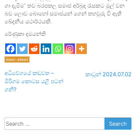
ගා දැමීම” තව බරපතල සමාජ අර්බුද රැසකට මුල් වන
බව ලොව බොහෝ සමාජයන් ගෙන් තහවුරු වී ඇති
ඛේදනීය යථාර්ථයකි.
රේණුකා දමයන්ති
එතෙර - මෙතෙර
අධිවේගයේ කඩවත –
කාටූන් 2024.07.02
මීරිගම කොටස යළි පටන්
ගනී?