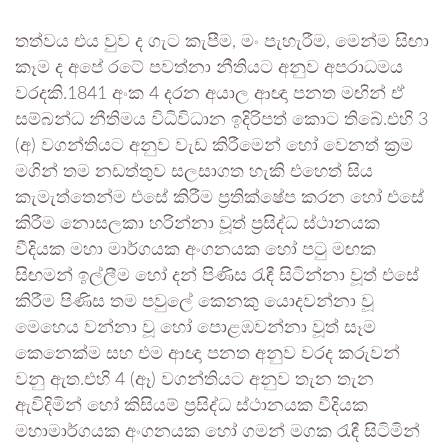
තත්වය එය වුව ද ගැට කැපීම, මං පැහැරීම, මෙන්ම සිඟා
කෑම ද අපේ රටේ පවත්නා නීතියට අනුව අපරාධමය
වරදකි.1841 අංක 4 දරන අයාල ආඥා පනත මඟින් ඒ
සම්බන්ධ නීතිමය විධිවිධාන ඉදිරිපත් කොට තිබේ.එහි 3
(අ) වගන්තියට අනුව වැඩ කිරීමෙන් හෝ වෙනත් ක්‍රම
මගින් තම නඩත්තුව සලසාගත හැකි එහෙත් සිය
කැමැත්තෙන්ම එසේ කිරීම ප්‍රතික්ෂේප කරන හෝ එසේ
කිරීම නොසලකා හරින්නා වූත් ප්‍රසිද්ධ ස්ථානයක
වීදියක මහා මාර්ගයක අංගනයක හෝ පටු මඟක
සිඟමන් ඉල්ලීම හෝ දන් පිණිස රැඳී සිටින්නා වූත් එසේ
කිරීම පිණිස තම පවුලේ කෙනකු යොදවන්නා වූ
මෙහෙය වන්නා වූ හෝ පොළඹවන්නා වූත් සෑම
කෙනෙක්ම සහ එම ආඥා පනත අනුව වරද කරුවන්
වනු ඇත.එහි 4 (ඈ) වගන්තියට අනුව තැන තැන
ඇවිදිමින් හෝ කිසියම් ප්‍රසිද්ධ ස්ථානයක වීදියක
මහාමාර්ගයක අංගනයක හෝ ගමන් මගක රැඳී සිටිමින්