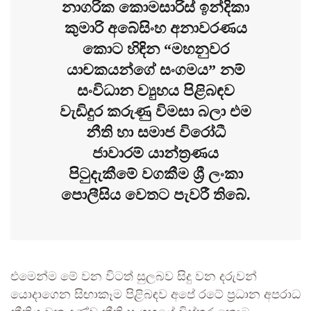
නාගරික කොමසාරිස් ඉන්දිකා
කුමාරි අබේසිංහ අනාවරණය
කොට හිඳින “මහනුවර
යාචකයන්ගේ සංගමය” නම්
සංවිධාන ව්‍යුහය පිළිබඳව
වැඩිදුර කරුණු විමසා බලා එම
නීති හා සමාජ විරෝධී
ජාවාරම් යාන්ත්‍රණය
පිටුදැකීමේ වගකීම ශ්‍රී ලංකා
පොලීසිය වෙතට පැවරී තිබේ.
එමෙන්ම මේ වන විටත් සුලබව සිදු වන දරුවන්
යොදාගෙන සිඟාකෑම පිළිබඳව අපේ රටේ ප්‍රධාන අපරාධ