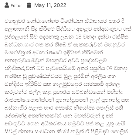
May 11, 2022
Editor
මහනුවර ගෝඨාගෝගම විරෝධතා ස්ථානයට පහර දී
අලාභහානි සිදු කිරීමේ සිද්ධියට අදාළව අත්අඩංගුවට ගත්
පුද්ගලයන් සිව් දෙනෙකු ලබන 18 වනදා දක්වා රක්ෂිත
බන්ධනාගාර ගත කර තිබේ.ඒ සැකකරුවන් මහනුවර
මහේස්ත‍්‍රාත් අධිකරණයට ඉදිරිපත් කිරීමෙන්
අනතුරුවය.ඔවුන් මහනුවර අවට ප‍්‍රදේශවලම
පදිංචිකරුවන් බව පැවසෙයි.මේ අතර පසුගිය 09 වනදා
ආරම්භ වූ ප්‍රචණ්ඩත්වයට මුල පුරමින් අරලිය ගහ
මන්දිරය ඉදිරිපිට සහ ගාලුමුවදොර සාමකාමී අරගල
කරුවන්ට එල්ල කළ ප්‍රහාරය සම්බන්ධයෙන් මහින්ද
රාජපක්ෂ,ජොන්ස්ටන් ප්‍රනාන්දු,සමන් ලාල් ප්‍රනාන්දු සහ
බස්නාහිර පළාත භාර ජ්‍යෙෂ්ඨ නියෝජ්‍ය පොලිස් පති
දේශබන්දු තෙන්නකෝන් යන මහත්වරුන් ද අත්
අඩංගුවට ගෙන අධිකරණය හමුවට පත් කළ යුතු යැයි
සිවිල් ජනතා සංවිධාන කියයි.නමුත් ඒ පිළිබඳව පොලිස්