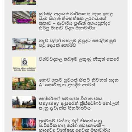
සුරාබදු ආදායම වාර්තාගත ලෙස ඉහළ
යාම සහ ආත්මභක්ෂක උරගයාගේ
කතාව – ආචාර්ය ප්‍රණීත් අභයසුන්දර
හිටපු මානව විද්‍යා මහාචාර්ය
නැව් වලින් බහලුම් මුහුදට පෙරලීම සුළු
පටු දෙයක් නොවේ
විශ්වවිද්‍යාල කඩඉම් ලකුණු නිකුත් කෙරේ
ගොවි ගතට සුවයත් හිතට නිවනත් සදන
AI ගොවිතැන ළඟදීම අපටත්
හෝමර්ගේ සම්භාව්‍ය වීර කාව්‍යය
Odyssey ඇසුරෙන් ක්‍රිස්ටෝෆර් නෝලන්
තැනූ දැවැන්ත සිනමාපටය
ප්‍රවේසම් වන්න; එල් නිනෝ යනු
පාරිසරික හෘද රෝග අවදානමකි –
හෘදවේද විශේෂඥ වෛද්‍ය මහාචාර්ය