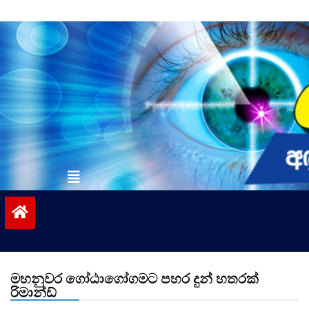
Skip
to
content
vinivida.lk
මහනුවර ගෝඨාගෝගමට පහර දුන් හතරක්
රිමාන්ඩ්