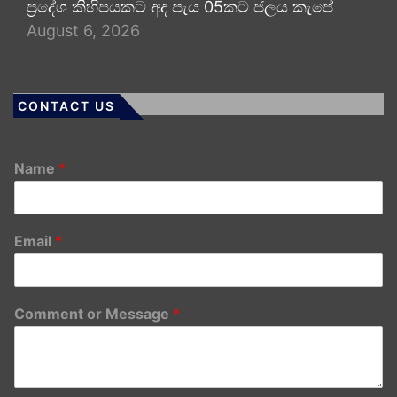
ප්‍රදේශ කිහිපයකට අද පැය 05කට ජලය කැපේ
August 6, 2026
CONTACT US
Name
*
Email
*
Comment or Message
*