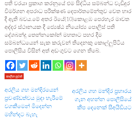
පති වරයා ප්‍රකාශ කරනුයේ එම සිද්ධිය සම්බන්ධ වැඩිදුර
විමර්ශන අපරාධ පරීක්ෂණ දෙපාර්තමේන්තුව වෙත භාර
දී ඇති බවය.මේ අතර ඊයේ(10)කොළඹ පෙරහැර මාවත
අද්දර ස්ථානයක දී ජ්‍යෙෂ්ඨ නියෝජ්‍ය පොලිස් පති
දේශබන්දු තෙන්නකෝන් මහතාට පහර දීම
සම්බන්ධයෙන් සැක කරුවන් තිදෙනකු කොල්ලුපිටිය
පොලීසිය විසින් අත් අඩංගුවට ගෙන තිබේ.
කාලීන පුවත්
අරලිය ගහ මන්දිරයෙන්
අරලිය ගහ මන්දිර ප්‍රහාරය
ප්‍රචණ්ඩත්වය මුදා හැරීමේ
ගැන අහන්න පොලීසියේ
වගකීමෙන් මිදෙන්න
කීප දෙනෙක් සීඅයිඩියට
මහින්දට බැහැ