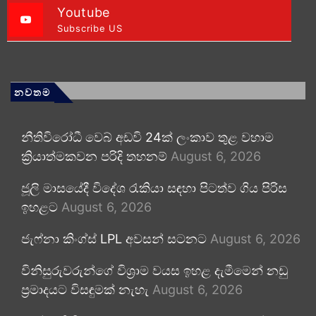
Youtube
Subscribe US
නවතම
නීතිවිරෝධී වෙබ් අඩවි 24ක් ලංකාව තුළ වහාම
ක්‍රියාත්මකවන පරිදි තහනම්
August 6, 2026
ජූලි මාසයේදී විදේශ රැකියා සඳහා පිටත්ව ගිය පිරිස
ඉහළට
August 6, 2026
ජැෆ්නා කිංග්ස් LPL අවසන් සටනට
August 6, 2026
විනිසුරුවරුන්ගේ විශ්‍රාම වයස ඉහළ දැමීමෙන් නඩු
ප්‍රමාදයට විසඳුමක් නැහැ
August 6, 2026