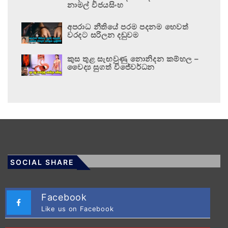
නාමල් විජයසිංහ
අපරාධ නීතියේ පරම පදනම හෙවත්
වරදට සරිලන දඬුවම
කුස තුළ සැඟවුණු නොනිදන කම්හල –
වෛද්‍ය සුගත් විජේවර්ධන
SOCIAL SHARE
Facebook
Like us on Facebook