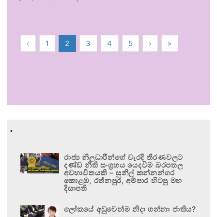
‹
1
2
3
4
5
›
»
.
රාජ්‍ය නිලධාරීන්ගේ වැරදි තීරණවලට
දණ්ඩ නීති සංග්‍රහය යෙදවීම බරපතල
අවභාවිතයකි – සුනිල් කන්නන්ගර
කොළඹ, රත්නපුර, අම්පාර හිටපු මහ
දිසාපති
ලෝකයේ අඩුවෙන්ම නිදා ගන්නා ජාතිය?