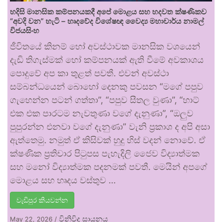
හදිසි මානසික කම්පනයකදී අපේ මොළය සහ හදවත ක්ෂණිකව
“අවදි වන” හැටි – හෘදවේද විශේෂඥ වෛද්‍ය මහාචාර්ය නාමල්
විජයසිංහ
ජීවිතයේ කිනම් හෝ අවස්ථාවක මානසික වශයෙන්
දැඩි තිගැස්මක් හෝ කම්පනයක් ඇති වීමේ අවකාශය
පොදුවේ අප කා තුළත් පවතී. එවන් අවස්ථා
සම්බන්ධයෙන් බොහෝ දෙනකු පවසන “මගේ පපුව
ගැහෙන්න පටන් ගත්තා”, “පපුව සීතල වුණා”, “හාට්
එක එක පාරටම නැවතුණා වගේ දැනුණා”, “ඔලුව
පුපුරන්න එනවා වගේ දැනුණා” වැනි ප්‍රකාශ ද අපි අසා
ඇත්තෙමු. නමුත් ඒ කිසිවක් හුදු හිස් වදන් නොවේ. ඒ
ක්ෂණික ප්‍රතිචාර පිටුපස පැහැදිලි ජෛව විද්‍යාත්මක
සහ මනෝ විද්‍යාත්මක පදනමක් පවතී. මෙයින් අපගේ
මොළය සහ හෘදය වස්තුව …
වැඩිපුර කියවන්න
විනිවිද සායනය
May 22, 2026
/