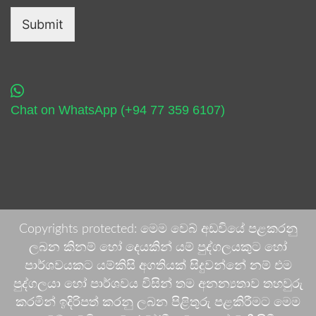
Submit
Chat on WhatsApp (+94 77 359 6107)
Copyrights protected: මෙම වෙබ් අඩවියේ පළකරනු
ලබන කිනම් හෝ දෙයකින් යම් පුද්ගලයකුට හෝ
පාර්ශවයකට යම්කිසි අගතියක් සිදුවන්නේ නම් එම
පුද්ගලයා හෝ පාර්ශවය විසින් තම අනන්‍යතාව තහවුරු
කරමින් ඉදිරිපත් කරනු ලබන පිළිතුරු පළකිරීමට මෙම