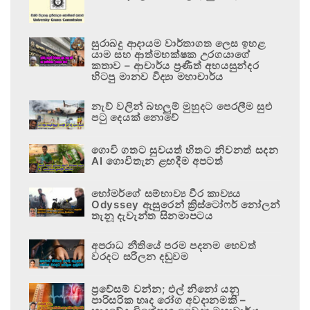
සුරාබදු ආදායම වාර්තාගත ලෙස ඉහළ
යාම සහ ආත්මභක්ෂක උරගයාගේ
කතාව – ආචාර්ය ප්‍රණීත් අභයසුන්දර
හිටපු මානව විද්‍යා මහාචාර්ය
නැව් වලින් බහලුම් මුහුදට පෙරලීම සුළු
පටු දෙයක් නොවේ
ගොවි ගතට සුවයත් හිතට නිවනත් සදන
AI ගොවිතැන ළඟදීම අපටත්
හෝමර්ගේ සම්භාව්‍ය වීර කාව්‍යය
Odyssey ඇසුරෙන් ක්‍රිස්ටෝෆර් නෝලන්
තැනූ දැවැන්ත සිනමාපටය
අපරාධ නීතියේ පරම පදනම හෙවත්
වරදට සරිලන දඬුවම
ප්‍රවේසම් වන්න; එල් නිනෝ යනු
පාරිසරික හෘද රෝග අවදානමකි –