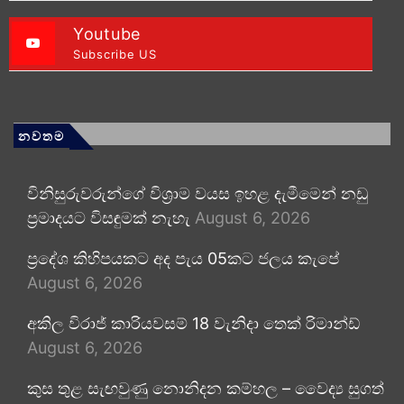
Youtube
Subscribe US
නවතම
විනිසුරුවරුන්ගේ විශ්‍රාම වයස ඉහළ දැමීමෙන් නඩු
ප්‍රමාදයට විසඳුමක් නැහැ
August 6, 2026
ප්‍රදේශ කිහිපයකට අද පැය 05කට ජලය කැපේ
August 6, 2026
අකිල විරාජ් කාරියවසම් 18 වැනිදා තෙක් රිමාන්ඩ්
August 6, 2026
කුස තුළ සැඟවුණු නොනිදන කම්හල – වෛද්‍ය සුගත්