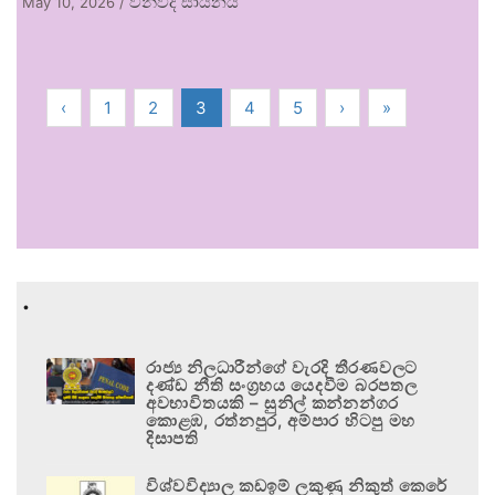
විනිවිද සායනය
May 10, 2026
/
‹
1
2
3
4
5
›
»
.
රාජ්‍ය නිලධාරීන්ගේ වැරදි තීරණවලට
දණ්ඩ නීති සංග්‍රහය යෙදවීම බරපතල
අවභාවිතයකි – සුනිල් කන්නන්ගර
කොළඹ, රත්නපුර, අම්පාර හිටපු මහ
දිසාපති
විශ්වවිද්‍යාල කඩඉම් ලකුණු නිකුත් කෙරේ