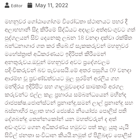
May 11, 2022
Editor
මහනුවර ගෝඨාගෝගම විරෝධතා ස්ථානයට පහර දී
අලාභහානි සිදු කිරීමේ සිද්ධියට අදාළව අත්අඩංගුවට ගත්
පුද්ගලයන් සිව් දෙනෙකු ලබන 18 වනදා දක්වා රක්ෂිත
බන්ධනාගාර ගත කර තිබේ.ඒ සැකකරුවන් මහනුවර
මහේස්ත‍්‍රාත් අධිකරණයට ඉදිරිපත් කිරීමෙන්
අනතුරුවය.ඔවුන් මහනුවර අවට ප‍්‍රදේශවලම
පදිංචිකරුවන් බව පැවසෙයි.මේ අතර පසුගිය 09 වනදා
ආරම්භ වූ ප්‍රචණ්ඩත්වයට මුල පුරමින් අරලිය ගහ
මන්දිරය ඉදිරිපිට සහ ගාලුමුවදොර සාමකාමී අරගල
කරුවන්ට එල්ල කළ ප්‍රහාරය සම්බන්ධයෙන් මහින්ද
රාජපක්ෂ,ජොන්ස්ටන් ප්‍රනාන්දු,සමන් ලාල් ප්‍රනාන්දු සහ
බස්නාහිර පළාත භාර ජ්‍යෙෂ්ඨ නියෝජ්‍ය පොලිස් පති
දේශබන්දු තෙන්නකෝන් යන මහත්වරුන් ද අත්
අඩංගුවට ගෙන අධිකරණය හමුවට පත් කළ යුතු යැයි
සිවිල් ජනතා සංවිධාන කියයි.නමුත් ඒ පිළිබඳව පොලිස්