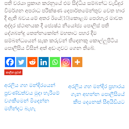
පති වරයා ප්‍රකාශ කරනුයේ එම සිද්ධිය සම්බන්ධ වැඩිදුර
විමර්ශන අපරාධ පරීක්ෂණ දෙපාර්තමේන්තුව වෙත භාර
දී ඇති බවය.මේ අතර ඊයේ(10)කොළඹ පෙරහැර මාවත
අද්දර ස්ථානයක දී ජ්‍යෙෂ්ඨ නියෝජ්‍ය පොලිස් පති
දේශබන්දු තෙන්නකෝන් මහතාට පහර දීම
සම්බන්ධයෙන් සැක කරුවන් තිදෙනකු කොල්ලුපිටිය
පොලීසිය විසින් අත් අඩංගුවට ගෙන තිබේ.
කාලීන පුවත්
අරලිය ගහ මන්දිරයෙන්
අරලිය ගහ මන්දිර ප්‍රහාරය
ප්‍රචණ්ඩත්වය මුදා හැරීමේ
ගැන අහන්න පොලීසියේ
වගකීමෙන් මිදෙන්න
කීප දෙනෙක් සීඅයිඩියට
මහින්දට බැහැ