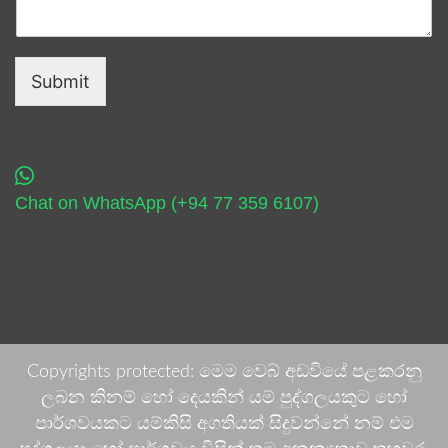
Submit
Chat on WhatsApp (+94 77 359 6107)
Copyrights protected: මෙම වෙබ් අඩවියේ පළකරනු
ලබන කිනම් හෝ දෙයකින් යම් පුද්ගලයකුට හෝ
පාර්ශවයකට යම්කිසි අගතියක් සිදුවන්නේ නම් එම