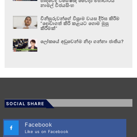
හෘදවේද විශේෂඥ වෛද්‍ය මහාචාර්ය
නාමල් විජයසිංහ
විනිසුරුවන්ගේ විශ්‍රාම වයස දීර්ඝ කිරීම
“දොවාගත් කිරි කළයට ගොම මුසු
කිරීමක්”
ලෝකයේ අඩුවෙන්ම නිදා ගන්නා ජාතිය?
SOCIAL SHARE
Facebook
Like us on Facebook