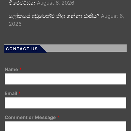
විජේවර්ධන
August 6, 2026
ලෝකයේ අඩුවෙන්ම නිදා ගන්නා ජාතිය?
August 6,
2026
CONTACT US
Name
*
Email
*
Comment or Message
*