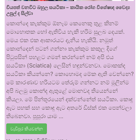
වියපත් වනවිට බහුල සයටිකා – කායික රෝග විශේෂඥ වෛද්‍ය
උපුල් ද සිල්වා
කොන්දෙ කැක්කුම ඕනෑම කෙනෙකු තුළ කිනම්
මොහොතක හෝ ඇතිවිය හැකි හරිම සුලබ දෙයක්.
මෙය එක එක ආකාරයට දැනිය හැකියි. නමුත්
කොන්දෙන් පටන් ගන්නා කැක්කුම කකුල දිගේ
පිටුපසින් පහළට ගමන් කරන්නේ නම් අපි එය
සයටිකා (Sciatica) ලෙසින් හඳුන්වනවා. මොකක්ද
සයටිකා කියන්නෙ? කොහොමද මේක ඇති වෙන්නෙ?
මේ කාරණාව හරියටම තේරුම් ගන්නට නම් මුලින්ම
අපි බලමු කොන්ද ඇතුළේ මොනවද තියෙන්නේ
කියලා. මේ පින්තූරයෙන් දක්වන්නේත් සයටිකා. කොඳු
ඇට පහක් සහ කොඳු ඇට අතරේ ඩිස්ක් එක පෙන්වලා
තිබෙනවා. පුපුරා යාම …
වැඩිපුර කියවන්න