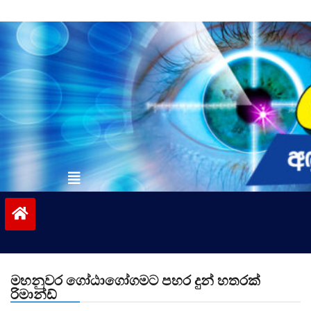
Skip
to
content
vinivida.lk
මහනුවර ගෝඨාගෝගමට පහර දුන් හතරක්
රිමාන්ඩ්