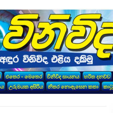
්
එතෙර - මෙතෙර
විනිවිද සායනය
හරිත දනව්ව
කය
උරුමයක අසිරිය
නිතර නොඇසෙන කතා
කාටූ