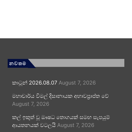
නවතම
කාටූන් 2026.08.07
August 7, 2026
මහාචාර්ය විමල් දිසානායක අභාවප්‍රාප්ත වේ
August 7, 2026
කල් ඉකුත් වූ ඖෂධ තොගයක් සමඟ සැපයුම්
ආයතනයක් වටලයි
August 7, 2026