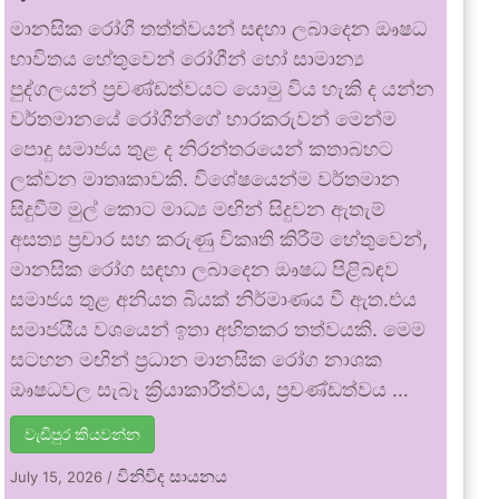
මානසික රෝගී තත්ත්වයන් සඳහා ලබාදෙන ඖෂධ
භාවිතය හේතුවෙන් රෝගීන් හෝ සාමාන්‍ය
පුද්ගලයන් ප්‍රචණ්ඩත්වයට යොමු විය හැකි ද යන්න
වර්තමානයේ රෝගීන්ගේ භාරකරුවන් මෙන්ම
පොදු සමාජය තුළ ද නිරන්තරයෙන් කතාබහට
ලක්වන මාතෘකාවකි. විශේෂයෙන්ම වර්තමාන
සිදුවීම් මුල් කොට මාධ්‍ය මඟින් සිදුවන ඇතැම්
අසත්‍ය ප්‍රචාර සහ කරුණු විකෘති කිරීම් හේතුවෙන්,
මානසික රෝග සඳහා ලබාදෙන ඖෂධ පිළිබඳව
සමාජය තුළ අනියත බියක් නිර්මාණය වී ඇත.එය
සමාජයීය වශයෙන් ඉතා අහිතකර තත්වයකි. මෙම
සටහන මඟින් ප්‍රධාන මානසික රෝග නාශක
ඖෂධවල සැබෑ ක්‍රියාකාරීත්වය, ප්‍රචණ්ඩත්වය …
වැඩිපුර කියවන්න
විනිවිද සායනය
July 15, 2026
/