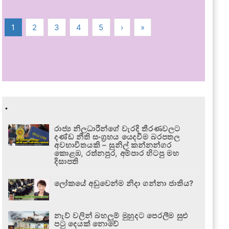
1
2
3
4
5
›
»
.
රාජ්‍ය නිලධාරීන්ගේ වැරදි තීරණවලට
දණ්ඩ නීති සංග්‍රහය යෙදවීම බරපතල
අවභාවිතයකි – සුනිල් කන්නන්ගර
කොළඹ, රත්නපුර, අම්පාර හිටපු මහ
දිසාපති
ලෝකයේ අඩුවෙන්ම නිදා ගන්නා ජාතිය?
නැව් වලින් බහලුම් මුහුදට පෙරලීම සුළු
පටු දෙයක් නොවේ