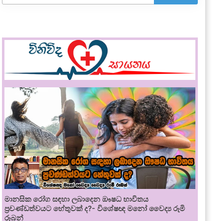
මානසික රෝග සඳහා ලබාදෙන ඖෂධ භාවිතය
ප්‍රචණ්ඩත්වයට හේතුවක් ද?- විශේෂඥ මනෝ වෛද්‍ය රූමි
රූබන්