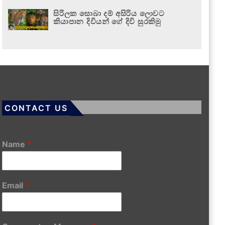
සිරිලක සොබා දම් අසිරිය ලොවට
කියාපාන දිවියන් ගේ දිවි සුරකිමු
CONTACT US
Name
*
Email
*