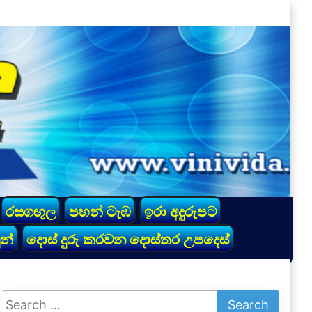
රසගඟුල
පහන් ටැඹ
ඉරා අදුරුපට
න්
දොස් දුරු කරවන දොස්තර උපදෙස්