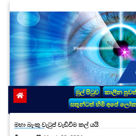
Skip
to
content
vinivida.lk
මුල් පිටුව
කාලීන පුවත
සතුන්ටත් හිමි අපේ ලෝ
මහා බැංකු වැටුප් වැඩිවීම කල් යයි