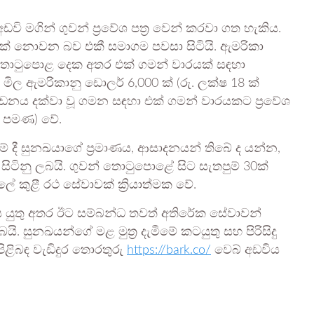
ඩවි මගින් ගුවන් ප්‍රවේශ පත්‍ර වෙන් කරවා ගත හැකිය.
කක් නොවන බව එකී සමාගම පවසා සිටියි. ඇමරිකා
්තොටුපොළ දෙක අතර එක් ගමන් වාරයක් සඳහා
 මිල ඇමරිකානු ඩොලර් 6,000 ක් (රු. ලක්ෂ 18 ක්
නය දක්වා වූ ගමන සඳහා එක් ගමන් වාරයකට ප්‍රවේශ
ක් පමණ) වේ.
මේ දී සුනඛයාගේ ප්‍රමාණය, ආසාදනයන් තිබේ ද යන්න,
සිටිනු ලබයි. ගුවන් තොටුපොළේ සිට සැතපුම් 30ක්
කුළී රථ සේවාවක් ක්‍රියාත්මක වේ.
ය යුතු අතර ඊට සම්බන්ධ තවත් අතිරේක සේවාවන්
යි. සුනඛයන්ගේ මළ මුත්‍ර දැමීමේ කටයුතු සහ පිරිසිදු
පිළිබඳ වැඩිදුර තොරතුරු
https://bark.co/
වෙබ් අඩවිය