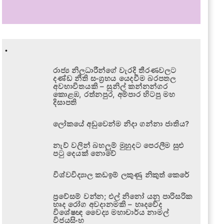
.
රාජ්‍ය නිලධාරීන්ගේ වැරදි තීරණවලට
දණ්ඩ නීති සංග්‍රහය යෙදවීම බරපතල
අවභාවිතයකි – සුනිල් කන්නන්ගර
කොළඹ, රත්නපුර, අම්පාර හිටපු මහ
දිසාපති
ලෝකයේ අඩුවෙන්ම නිදා ගන්නා ජාතිය?
නැව් වලින් බහලුම් මුහුදට පෙරලීම සුළු
පටු දෙයක් නොවේ
විශ්වවිද්‍යාල කඩඉම් ලකුණු නිකුත් කෙරේ
ප්‍රවේසම් වන්න; එල් නිනෝ යනු පාරිසරික
හෘද රෝග අවදානමකි – හෘදවේද
විශේෂඥ වෛද්‍ය මහාචාර්ය නාමල්
විජයසිංහ