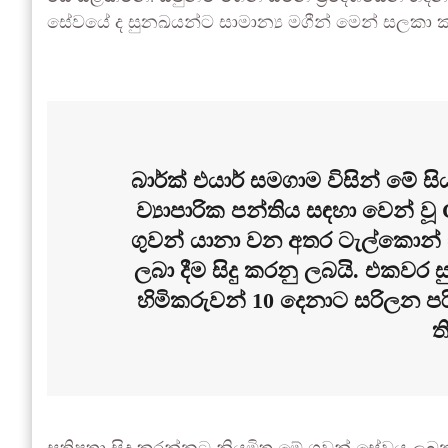
සේවයේ ද සුනඛයන්ට සාමාන්‍ය මගීන් මෙන් සලකා කට
බාර්ක් එයාර් සමගාම විසින් මේ 
ව්‍යාපාරික පන්තිය සඳහා වෙන් ව
ගුවන් යානා වන අතර ටැල්කොන් එ
ලබා දීම සිදු කරනු ලබයි. එකවර
හිමිකරුවන් 10 දෙනාට සරිලන පර
ත