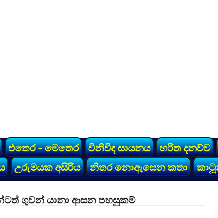
එතෙර - මෙතෙර
විනිවිද සායනය
හරිත දනව්ව
ය
උරුමයක අසිරිය
නිතර නොඇසෙන කතා
කාටූ
න්ටත් ගුවන් යානා ආසන පහසුකම්