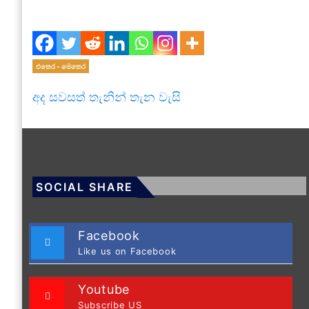
එතෙර - මෙතෙර
අද සවසත් තැනින් තැන වැසි
SOCIAL SHARE
Facebook
Like us on Facebook
Youtube
Subscribe US