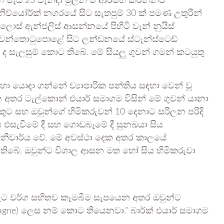
 මැයි 23 වැනිදා මුලින් ම ආරම්භ කරන්නට
්යෝර්ක් නගරයේ සිට සැතපුම් 30 ක් පමණ උතුරින්
 ලොස් ඇන්ජලිස් ආසන්නයේ පිහිටි වෑන් නුයිස්
ුවන්තොටුපොළේ සිට ලන්ඩනයේ ස්ටෑන්ස්ටෙඩ්
 සැලසුම් කොට තිබේ. මේ සියලු ගුවන් ගමන් කටයුතු
සඳහා යොදා ගන්නේ ව්‍යාපාරික පන්තිය සඳහා වෙන් වූ
 අතර ටැල්කොන් එයාර් සමාගම විසින් මේ ගුවන් යානා
කුට සහ ඔවුන්ගේ හිමිකරුවන් 10 දෙනාට සරිලන පරිදි
 එසැවීමේ දී සහ ගොඩබෑමේ දී සුනඛයා සිය
අනිවාර්ය වේ. මේ අවස්ථා දෙක අතර කාලයේ
ස් තිබේ. ඔවුන්ට විශාල ආසන මත හෝ සිය හිමිකරුවා
 ඇට වර්ග සහිතව කෑමබීම සැපයෙන අතර ඔවුන්ට
pagne) ලෙස නම් කොට තියෙනවා.” බාර්ක් එයාර් සමාගම