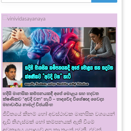
හදිසි මානසික කම්පනයකදී අපේ මොළය සහ හදවත
ක්ෂණිකව “අවදි වන” හැටි – හෘදවේද විශේෂඥ වෛද්‍ය
මහාචාර්ය නාමල් විජයසිංහ
ජීවිතයේ කිනම් හෝ අවස්ථාවක මානසික වශයෙන්
දැඩි තිගැස්මක් හෝ කම්පනයක් ඇති වීමේ
අවකාශය පොදුවේ අප කා තුළත් පවතී. එවන්