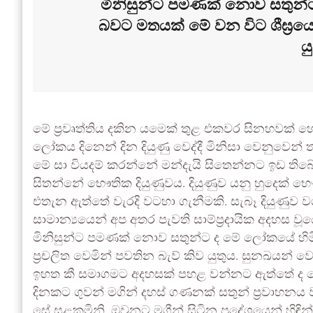
මිනිසුන්ට පමණක් නොව සතුන්
බවට මතයක් මේ වන විට ශීඝ්‍රයෙන
ය
මේ ප්‍රවෘත්තිය දකින යමෙක් තුළ එකවර සිනහවක් 
ලෝකය දිනෙන් දින දියුණු වෙද්දී මිනිසා වෙනුවෙන්
මේ සා වියදම් කරන්නේ මන්දැයි සිතෙන්නට ඉඩ තිබ
සිතන්නේ භෞතික දියුණුවය. දියුණුව යනු හුදෙක් 
එතැන ඇත්තේ වැරදි වටහා ගැනීමකි. සැබෑ දියුණුව ව
සාමාන්‍යයෙන් අප අතර පැවති සාම්ප්‍රදායික අදහස 
මිනිසුන්ට පමණක් නොව සතුන්ට ද මේ ලෝකයේ හිමි
ප්‍රචලිත වෙමින් පවතින බැව් කිව යුතුය. සුනඛයන
ඉහත කී සමාගමට අදහසක් පහළ වන්නට ඇත්තේ ද මේ
දිනකට ගුවන් මගින් දහස් ගණනක් සතුන් ප්‍රවාහනය
සේ සළකමිනි. ඔවුනට මගීන් සිටින ප්‍රදේශයෙන් හි