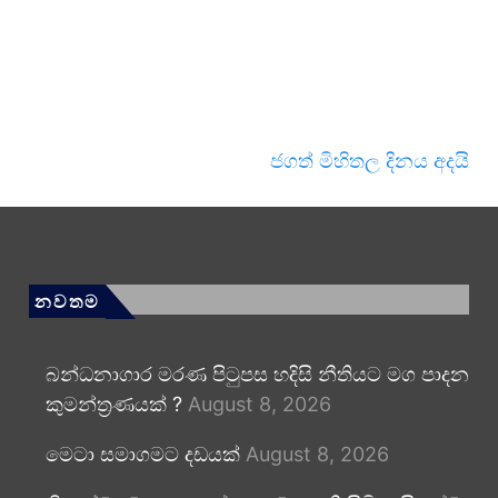
ජගත් මිහිතල දිනය අදයි
නවතම
බන්ධනාගාර මරණ පිටුපස හදිසි නීතියට මග පාදන
කුමන්ත්‍රණයක් ?
August 8, 2026
මෙටා සමාගමට දඩයක්
August 8, 2026