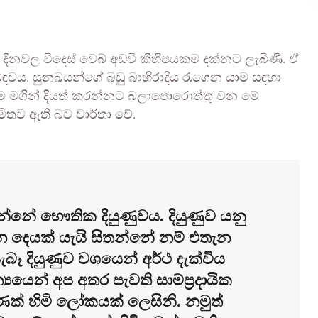
ිනවල විදෙස් වෙබ් අඩවි කිහිපයකම දක්නට ලැබිණි. ඒ
බඳවය. සුනඛයන්ගේ බඩු බාහිරාදිය රැගෙන යාම සඳහා
ාගම මගින් දියත් කරන්නට බලාපොරොත්තු වන මේ
ිතව ඇති බව වාර්තා වේ.
්නේ භෞතික දියුණුවය. දියුණුව යනු
 දෙයක් යැයි සිතන්නේ නම් එතැන
ැබෑ දියුණුව වශයෙන් අර්ථ දැක්විය
යයෙන් අප අතර පැවති සාම්ප්‍රදායික
ක් හිමි ලෝකයක් ලෙසිනි. නමුත්