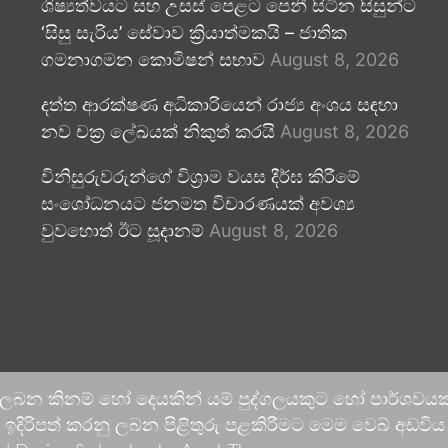
ශිෂ්‍යත්වයට සහ උසස් පෙළට පෙනී සිටින සිසුන්ට
‘සිසු සැරිය’ සේවාව ක්‍රියාත්මකයි – ජාතික
ගමනාගමන කොමිෂන් සභාව
August 8, 2026
දත්ත ආරක්ෂණ අධිකාරියෙන් රාජ්‍ය අංශය සඳහා
නව චක්‍ර ලේඛයක් නිකුත් කරයි
August 8, 2026
විනිසුරුවරුන්ගේ විශ්‍රාම වයස දීර්ඝ කිරීමේ
සංශෝධනයට ජනමත විචාරණයක් අවශ්‍ය
වුවහොත් ඊට සූදානම්
August 8, 2026
 ලබන කිනම් හෝ දෙයකින් යම් පුද්ගලයකුට හෝ පාර්ශවයකට
දිරිපත් කරනු ලබන පිළිතුරු පළකිරීමට මෙම වෙබ් අඩවිය ආච