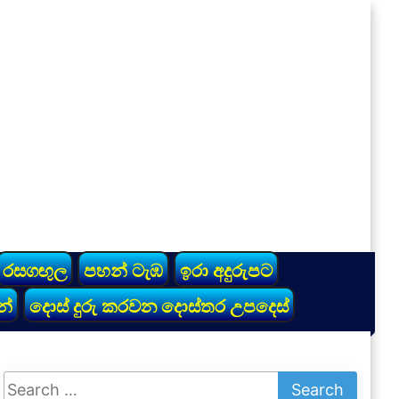
රසගඟුල
පහන් ටැඹ
ඉරා අදුරුපට
න්
දොස් දුරු කරවන දොස්තර උපදෙස්