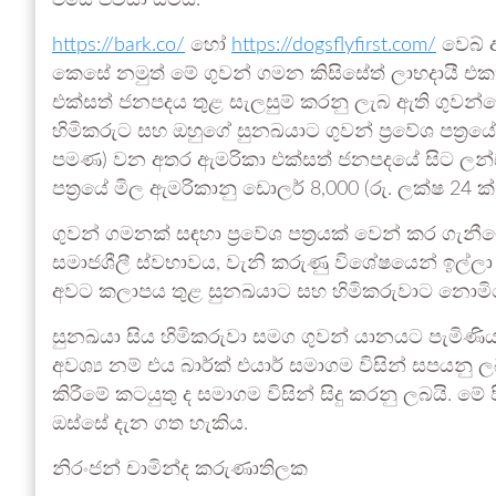
එසේ පවසා සිටියි.
https://bark.co/
හෝ
https://dogsflyfirst.com/
වෙබ් අ
කෙසේ නමුත් මේ ගුවන් ගමන කිසිසේත් ලාභදායී එ
එක්සත් ජනපදය තුළ සැලසුම් කරනු ලැබ ඇති ගුවන
හිමිකරුට සහ ඔහුගේ සුනඛයාට ගුවන් ප්‍රවේශ පත්‍රයේ
පමණ) වන අතර ඇමරිකා එක්සත් ජනපදයේ සිට ලන්ඩ
පත්‍රයේ මිල ඇමරිකානු ඩොලර් 8,000 (රු. ලක්ෂ 24 
ගුවන් ගමනක් සඳහා ප්‍රවේශ පත්‍රයක් වෙන් කර ගැනී
සමාජශීලී ස්වභාවය, වැනි කරුණු විශේෂයෙන් ඉල්ලා 
අවට කලාපය තුළ සුනඛයාට සහ හිමිකරුවාට නොමිලේ 
සුනඛයා සිය හිමිකරුවා සමග ගුවන් යානයට පැමිණි
අවශ්‍ය නම් එය බාර්ක් එයාර් සමාගම විසින් සපයනු ලබ
කිරීමේ කටයුතු ද සමාගම විසින් සිදු කරනු ලබයි. මේ 
ඔස්සේ දැන ගත හැකිය.
නිරංජන් චාමින්ද කරුණාතිලක