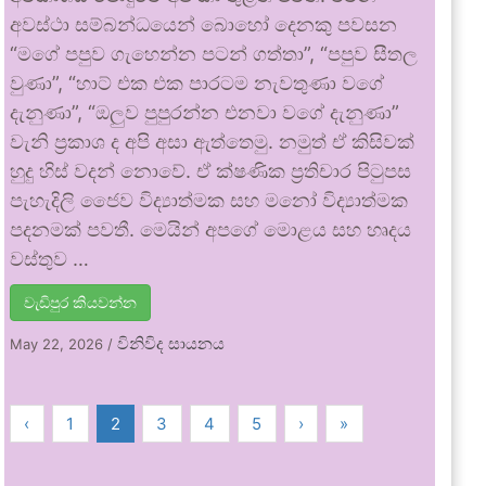
අවස්ථා සම්බන්ධයෙන් බොහෝ දෙනකු පවසන
“මගේ පපුව ගැහෙන්න පටන් ගත්තා”, “පපුව සීතල
වුණා”, “හාට් එක එක පාරටම නැවතුණා වගේ
දැනුණා”, “ඔලුව පුපුරන්න එනවා වගේ දැනුණා”
වැනි ප්‍රකාශ ද අපි අසා ඇත්තෙමු. නමුත් ඒ කිසිවක්
හුදු හිස් වදන් නොවේ. ඒ ක්ෂණික ප්‍රතිචාර පිටුපස
පැහැදිලි ජෛව විද්‍යාත්මක සහ මනෝ විද්‍යාත්මක
පදනමක් පවතී. මෙයින් අපගේ මොළය සහ හෘදය
වස්තුව …
වැඩිපුර කියවන්න
විනිවිද සායනය
May 22, 2026
/
‹
1
2
3
4
5
›
»