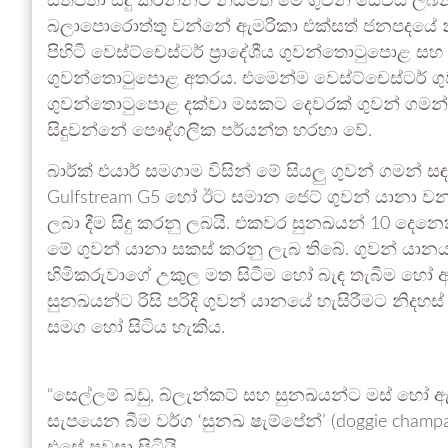
සතිපතා සිදු කරන්නට නියමිත මේ ගුවන් සේවය ලබන
බලාපොරොත්තු වන්නේ ඇමරිකා එක්සත් ජනපදයේ නිව
පිහිටි වෙස්ට්චෙස්ටර් ප්‍රාදේශීය ගුවන්තොටුපොළ සහ
ගුවන්තොටුපොළ අතරය. එමෙන්ම වෙස්ට්චෙස්ටර් ග
ගුවන්තොටුපොළ දක්වා මසකට දෙවරක් ගුවන් ගමන් ද
සිදුවන්නේ පෞද්ගලික පර්යන්ත හරහා වේ.
බාර්ක් එයාර් සමගාම විසින් මේ සියලු ගුවන් ගමන් 
Gulfstream G5 හෝ ඊට සමාන ජෙට් ගුවන් යානා වන
ලබා දීම සිදු කරනු ලබයි. එකවර සුනඛයන් 10 දෙනෙ
මේ ගුවන් යානා සකස් කරනු ලැබ තිබේ. ගුවන් යානය
හිමිකරුවාගේ උකුල මත සිටීම හෝ බැඳ තැබීම හෝ 
සුනඛයන්ට රිසි පරිදි ගුවන් යානයේ හැසිරීමට නිදහ
සමග හෝ සිටිය හැකිය.
“සෙල්ලම් බඩු, බ්ලැන්කට් සහ සුනඛයන්ට මස් හෝ
සැපයෙන බීම වර්ග ‘සුනඛ ෂැම්පේන්’ (doggie cham