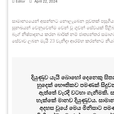
April 22, 2024
Editor
සාමාන්‍යයෙන් අසන්නට නොලැබෙන පුවතක් පසුගිය ද
සුනඛයන් වෙනුවෙන්ම වෙන් වූ ගුවන් සේවයක් පිළි
බෑග් නිෂ්පාදනය කරන බාර්ක් නම් ජාත්‍යන්තර සම
සේවාව ලබන මැයි 23 වැනිදා ආරම්භ කරන්නට නියම
දියුණුව යැයි බොහෝ දෙනෙකු සිතන
හුදෙක් භෞතිකව පමණක් සිදුවන
ඇත්තේ වැරදි වටහා ගැනීමකි. ස
හැක්කේ මානව දියුණුවය. සාමාන්‍
අදහස වූයේ මෙය මිනිසාට පමණ