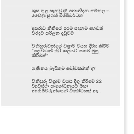
කුස තුළ සැඟවුණු නොනිදන කම්හල –
වෛද්‍ය සුගත් විජේවර්ධන
අපරාධ නීතියේ පරම පදනම හෙවත්
වරදට සරිලන දඬුවම
විනිසුරුවන්ගේ විශ්‍රාම වයස දීර්ඝ කිරීම
“දොවාගත් කිරි කළයට ගොම මුසු
කිරීමක්”
ගණිතය බැරිකම මෝඩකමක් ද?
විනිසුරු විශ්‍රාම වයස දිගු කිරීමේ 22
ව්‍යවස්ථා සංශෝධනයට මහා
නාහිමිවරුන්ගෙන් විරෝධයක් නෑ