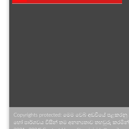
Copyrights protected: මෙම වෙබ් අඩවියේ පළකරනු
හෝ පාර්ශවය විසින් තම අනන්‍යතාව තහවුරු කරමින් ඉ