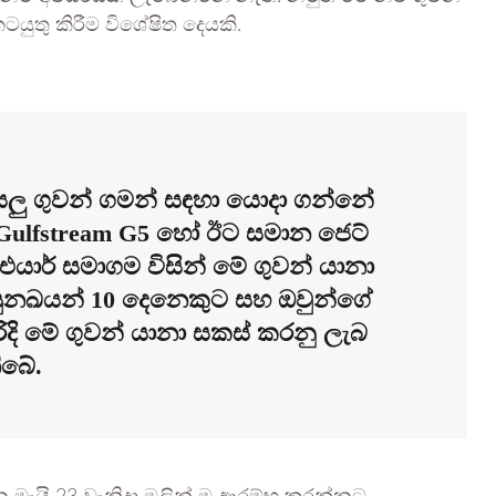
යුතු කිරීම විශේෂිත දෙයකි.
සියලු ගුවන් ගමන් සඳහා යොදා ගන්නේ
ූ Gulfstream G5 හෝ ඊට සමාන ජෙට්
යාර් සමාගම විසින් මේ ගුවන් යානා
 සුනඛයන් 10 දෙනෙකුට සහ ඔවුන්ගේ
ිදි මේ ගුවන් යානා සකස් කරනු ලැබ
ිබේ.