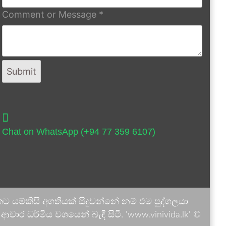
Comment or Message
*
Submit
Chat on WhatsApp (+94 77 359 6107)
 යම්කිසි අගතියක් සිදුවන්නේ නම් එම පුද්ගලයා
ාර ධර්මීය වශයෙන් බැඳී සිටී. 'www.vinivida.lk' ©