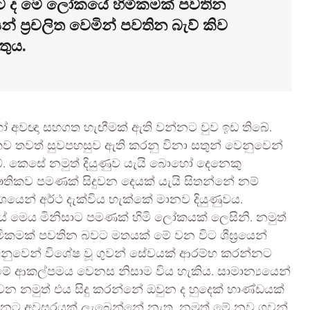
ට ද මේ ලෝකයේ හිමිකමක් පවතින
් ප්‍රචලිත වෙමින් පවතින බැව් කිව
ුතුය.
හෝ අවඥා සහගත හැඟීමක් ඇති වන්නට වුව ඉඩ තිබේ.
 තව තවත් සුවපහසුව ඇති කරනු විනා සතුන් වෙනුවෙන්
ේ. කෙසේ නමුත් දියුණුව යැයි බොහෝ දෙනෙකු
භෞතිකව පමණක් සිදුවන දෙයක් යැයි සිතන්නේ නම්
ශයෙන් අර්ථ දැක්විය හැක්කේ මානව දියුණුවය.
වූයේ මෙය මිනිසාට පමණක් හිමි ලෝකයක් ලෙසිනි. නමුත්
කමක් පවතින බවට මතයක් මේ වන විට ශීඝ්‍රයෙන්
් වෙනුවෙන් විශේෂ වූ ගුවන් සේවයක් ආරම්භ කරන්නට
 ආකල්පමය වෙනස නිසාම විය හැකිය. සාමාන්‍යයෙන්
 වන නමුත් එය සිදු කරන්නේ ඔවුන ද හුදෙක් භාණ්ඩයක්
ඳින්නට අවසරයක් ලැබෙන්නේ නැත. නමුත් මේ නව ගුවන්