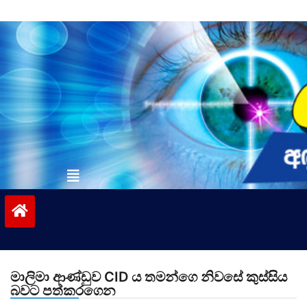
Skip
to
content
vinivida.lk
මාලිමා ආණ්ඩුව CID ය තමන්ගෙ නිවසේ කුස්සිය
බවට පත්කරගෙන