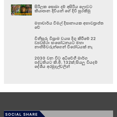
සිරිලක සොබා දම් අසිරිය ලොවට
කියාපාන දිවියන් ගේ දිවි සුරකිමු
මහාචාර්ය විමල් දිසානායක අභාවප්‍රාප්ත
වේ
විනිසුරු විශ්‍රාම වයස දිගු කිරීමේ 22
ව්‍යවස්ථා සංශෝධනයට මහා
නාහිමිවරුන්ගෙන් විරෝධයක් නෑ
2030 වන විට අධිවේගී මාර්ග
පද්ධතියට කි.මී. 132ක්;සියලු වියදම්
දේශීය අරමුදල්වලින්
SOCIAL SHARE