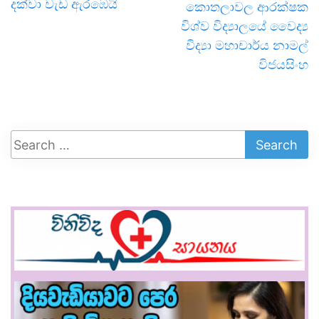
දක්වා වැඩ ඇරඹෙයි
කොතලාවල ආරක්ෂක
විශ්ව විද්‍යාලයේ වෛද්‍ය
විද්‍යා මහාචාර්ය නාමල්
විජයසිංහ