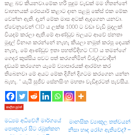
කළ බව කියනවා.මේක හරි පුදුම වැඩක් මම හිතන්නේ
වාහනයක් රෙපයාර් කළාට දාන පළමු කේස් එක මේක
වෙන්න ඇති. දැන් මේක මාස අටක් ඇදගෙන යනවා.
ඒවෙනුවෙන් CID ය ලක්ෂ 1000 ට වඩා වැඩි මුදලක්
වියදම් කරලා ඇති.මේ ආණ්ඩුව බලයට ආවේ ජනතා
මුදල් විනාශ කරන්නේ නැහැ කියලා නමුත් කරපු දෙයක්
නැහැ. මේ ආණ්ඩුව ඉතා පහත්විදිහට CID ය තමන්ගේ
ගෙදර කුස්සිය පවට පත් කරගනිමින් විරුද්ධවාදීන්
දඩයම් කරගෙන යෑමේ ව්‍යාපාරයක් ආරම්භ කර
තිබෙනවා මේ අයට මේක දිගින් දිගටම කරගෙන යන්න
බැහැ. ” යැයි සුජීව සේනසිංහ මහතා වැඩිදුරටත් පැවසීය.
කාලීන පුවත්
මධ්‍යම අධිවේගී මාර්ගයේ
මානසික ව්‍යාකූල තත්වයන්
පොතුහැර සිට රඹුක්කන
නිසා හෘද රෝග ඇතිවේද? –