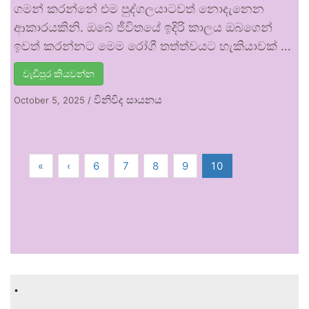
ගමන් කරන්නේ එම පුද්ගලයාටවත් නොදැනෙන
ආකාරයකිනි. ඔබේ ජීවිතයේ ඉදිරි කාලය ඔබගෙන්
ඉවත් කරන්නට මෙම රෝගී තත්ත්වයට හැකියාවක් …
වැඩිපුර කියවන්න
විනිවිද සායනය
October 5, 2025
/
«
‹
6
7
8
9
10
.