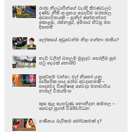
රාජ්‍ය නිලධාරීන්ගේ වැරදි තීරණවලට
දණ්ඩ නීති සංග්‍රහය යෙදවීම බරපතල
අවභාවිතයකි – සුනිල් කන්නන්ගර
කොළඹ, රත්නපුර, අම්පාර හිටපු මහ
දිසාපති
ලෝකයේ අඩුවෙන්ම නිදා ගන්නා ජාතිය?
නැව් වලින් බහලුම් මුහුදට පෙරලීම සුළු
පටු දෙයක් නොවේ
ප්‍රවේසම් වන්න; එල් නිනෝ යනු
පාරිසරික හෘද රෝග අවදානමකි –
හෘදවේද විශේෂඥ වෛද්‍ය මහාචාර්ය
නාමල් විජයසිංහ
කුස තුළ සැඟවුණු නොනිදන කම්හල –
වෛද්‍ය සුගත් විජේවර්ධන
ගණිතය බැරිකම මෝඩකමක් ද?