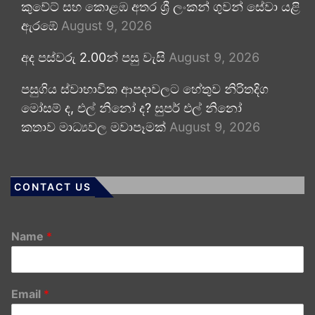
කුවේට් සහ කොළඹ අතර ශ්‍රී ලංකන් ගුවන් සේවා යළි
ඇරඹේ
August 9, 2026
අද පස්වරු 2.00න් පසු වැසි
August 9, 2026
පසුගිය ස්වාභාවික ආපදාවලට හේතුව නිරිතදිග
මෝසම් ද, එල් නිනෝ ද? සුපර් එල් නිනෝ
කතාව මාධ්‍යවල මවාපෑමක්
August 9, 2026
CONTACT US
Name
*
Email
*