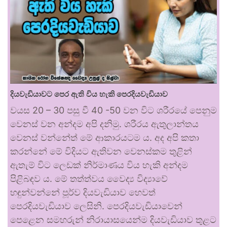
දියවැඩියාවට පෙර ඇති විය හැකි පෙරදියවැඩියාව
වයස 20 – 30 පසු වී 40 -50 වන විට ශරීරයේ පෙනුම
වෙනස් වන අන්දම අපි දනිමු. ශරීරය ඇතුලාන්තය
වෙනස් වන්නේත් මේ ආකාරයටම ය. අද අපි කතා
කරන්නේ මේ විදියට ඇතිවන වෙනස්කම තුළින්
ඇතැම් විට ලෙඩක් නිර්මාණය විය හැකි අන්දම
පිළිබඳව ය. මේ තත්ත්වය වෛද්‍ය විද්‍යාවේ
හඳුන්වන්නේ පූර්ව දියවැඩියාව හෙවත්
පෙරදියවැඩියාව ලෙසිනි. පෙරදියවැඩියාවෙන්
පෙළෙන සමහරුන් නිරායාසයෙන්ම දියවැඩියාව තුළට