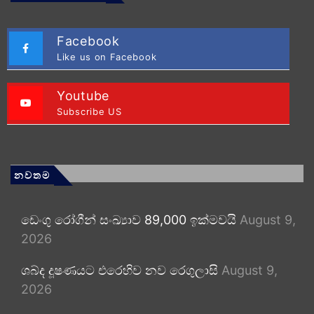
Facebook
Like us on Facebook
Youtube
Subscribe US
නවතම
ඩෙංගු රෝගීන් සංඛ්‍යාව 89,000 ඉක්මවයි
August 9,
2026
ශබ්ද දූෂණයට එරෙහිව නව රෙගුලාසි
August 9,
2026