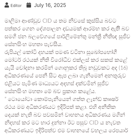
July 16, 2025
Editor
මාලිමා ආණ්ඩුව CID ය තම නිවසේ කුස්සිය බවට
පත්කර ගෙන දේශපාලන දඩයමක් ආරම්භ කර ඇතිි බව
සමගි ජන බලවේගයේ පාර්ලිමේන්තු මන්ත්‍රී නීතිඥ සුජීව
සේනසිංහ මහතා පැවසීය.
රුපියල් කෝටි දහයක් පමණ වටිනා සුඛෝපභෝගී
මෝටර් රථයක් නීති විරෝධීව එක්ලස් කර සකස් කළේ
යැයි චෝදනා කරමින් ගොනුකර තිබූ නඩුවකට අද (16)
අධිකරණයේ පෙනී සිට ඇප ලබා ගැනීමෙන් අනතුරුව
එළියට පැමිණ මාධ්‍යයට අදහස් දක්වමින් සුජීව
සේනසිංහ මහතා මේ බව ප්‍රකාශ කළේය.
” ටොයෝටා කොම්පැනියෙන් ගත්ත ලෑන්ඩ් කෲෂර්
රථය මම අධිකරණයට ඉදිරිපත් කළා. එහි අනීතික
දෙයක් නැති බව පවසමින් වාහනය අධිකරණය මගින්
නිදහස් කර මට භාර දුන්නා ඊට පසුව CID ය නැවත
අධිකරණයට ඉදිරිපත්ව එම වාහනයේ වහලය රෙපයාර්