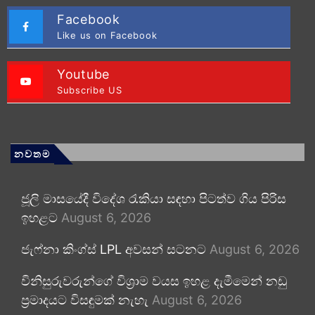
Facebook
Like us on Facebook
Youtube
Subscribe US
නවතම
ජූලි මාසයේදී විදේශ රැකියා සඳහා පිටත්ව ගිය පිරිස
ඉහළට
August 6, 2026
ජැෆ්නා කිංග්ස් LPL අවසන් සටනට
August 6, 2026
විනිසුරුවරුන්ගේ විශ්‍රාම වයස ඉහළ දැමීමෙන් නඩු
ප්‍රමාදයට විසඳුමක් නැහැ
August 6, 2026