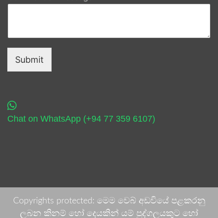
Submit
Chat on WhatsApp (+94 77 359 6107)
Copyrights protected: මෙම වෙබ් අඩවියේ පළකරනු
ලබන කිනම් හෝ දෙයකින් යම් පුද්ගලයකුට හෝ