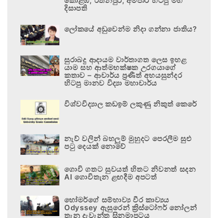
කොළඹ, රත්නපුර, අම්පාර හිටපු මහ
දිසාපති
ලෝකයේ අඩුවෙන්ම නිදා ගන්නා ජාතිය?
සුරාබදු ආදායම වාර්තාගත ලෙස ඉහළ
යාම සහ ආත්මභක්ෂක උරගයාගේ
කතාව – ආචාර්ය ප්‍රණීත් අභයසුන්දර
හිටපු මානව විද්‍යා මහාචාර්ය
විශ්වවිද්‍යාල කඩඉම් ලකුණු නිකුත් කෙරේ
නැව් වලින් බහලුම් මුහුදට පෙරලීම සුළු
පටු දෙයක් නොවේ
ගොවි ගතට සුවයත් හිතට නිවනත් සදන
AI ගොවිතැන ළඟදීම අපටත්
හෝමර්ගේ සම්භාව්‍ය වීර කාව්‍යය
Odyssey ඇසුරෙන් ක්‍රිස්ටෝෆර් නෝලන්
තැනූ දැවැන්ත සිනමාපටය