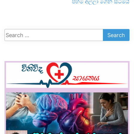
පහම අල්ලා ගෙන සිටීමයි