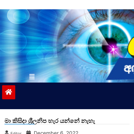
Skip
to
content
vinivida.lk
මා කිසිදා ශ්‍රීලනිප හැර යන්නේ නැහැ
December 6, 2022
Editor