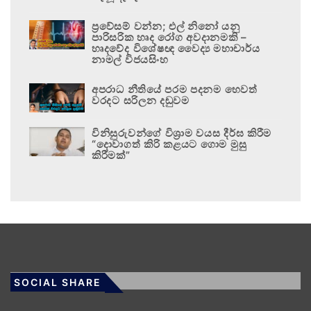
ප්‍රවේසම් වන්න; එල් නිනෝ යනු
පාරිසරික හෘද රෝග අවදානමකි –
හෘදවේද විශේෂඥ වෛද්‍ය මහාචාර්ය
නාමල් විජයසිංහ
අපරාධ නීතියේ පරම පදනම හෙවත්
වරදට සරිලන දඬුවම
විනිසුරුවන්ගේ විශ්‍රාම වයස දීර්ඝ කිරීම
“දොවාගත් කිරි කළයට ගොම මුසු
කිරීමක්”
SOCIAL SHARE