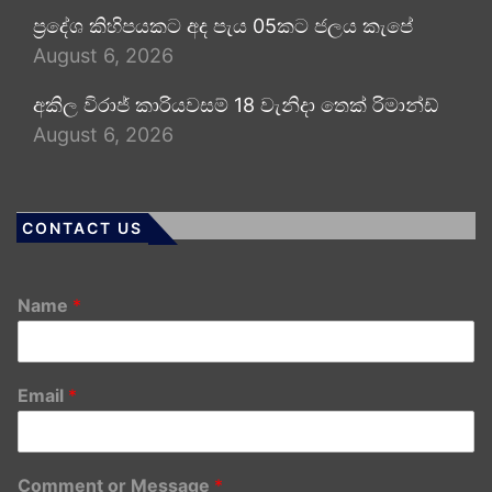
ප්‍රදේශ කිහිපයකට අද පැය 05කට ජලය කැපේ
August 6, 2026
අකිල විරාජ් කාරියවසම් 18 වැනිදා තෙක් රිමාන්ඩ්
August 6, 2026
CONTACT US
Name
*
Email
*
Comment or Message
*