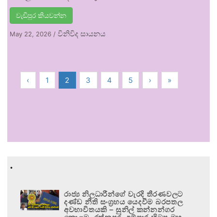
වැඩිපුර කියවන්න
විනිවිද සායනය
May 22, 2026
/
‹
1
2
3
4
5
›
»
.
රාජ්‍ය නිලධාරීන්ගේ වැරදි තීරණවලට
දණ්ඩ නීති සංග්‍රහය යෙදවීම බරපතල
අවභාවිතයකි – සුනිල් කන්නන්ගර