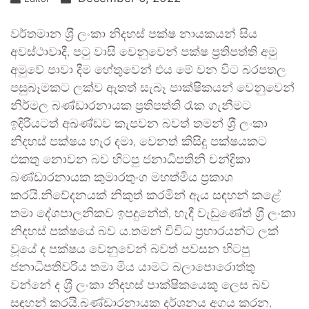
වර්තමාන ශ‍්‍රී ලංකා නිදහස් පක්ෂ නායකයන් සිය
අවස්ථාවාදී, පටු වාසි වෙනුවෙන් පක්ෂ ප‍්‍රතිපත්ති අමු
අමුවේ පාවා දීම හේතුවෙන් එය මේ වන විට බරපතල
පසුබෑමකට ලක්ව ඇතත් සැබෑ පාක්ෂිකයන් වෙනුවෙන්
නිර්මල බණ්ඩාරනායක ප‍්‍රතිපත්ති රැක ගැනීමට
ඉදිරියටත් අඛණ්ඩව කැපවන බවත් තමන් ශ‍්‍රී ලංකා
නිදහස් පක්ෂය හැර දමා, වෙනත් කිසිදු පක්ෂයකට
එකතු නොවන බව හිටපු ජනාධිපතිනි චන්ද්‍රිකා
බණ්ඩාරනායක කුමාරතුංග මහත්මිය ප‍්‍රකාශ
කරයි.නිවේදනයක් නිකුත් කරමින් ඇය සඳහන් කළේ
තමා දේශපාලනිකව ඉපදුනේත්, හැදී වැඩුණේත් ශ‍්‍රී ලංකා
නිදහස් පක්ෂයේ බව ය.තමන් විවිධ ප්‍රහාරයන්ට ලක්
වූයේ ද පක්ෂය වෙනුවෙන් බවත් පවසන හිටපු
ජනාධිපතිවරිය තමා මිය යාමට බලාපොරොත්තු
වන්නේ ද ශ‍්‍රී ලංකා නිදහස් පාක්ෂිකයෙකු ලෙස බව
සඳහන් කරයි.බණ්ඩාරනායක දර්ශනය අගය කරන,