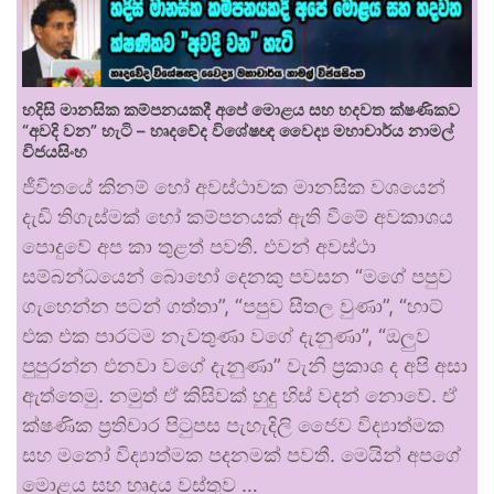
හදිසි මානසික කම්පනයකදී අපේ මොළය සහ හදවත ක්ෂණිකව
“අවදි වන” හැටි – හෘදවේද විශේෂඥ වෛද්‍ය මහාචාර්ය නාමල්
විජයසිංහ
ජීවිතයේ කිනම් හෝ අවස්ථාවක මානසික වශයෙන්
දැඩි තිගැස්මක් හෝ කම්පනයක් ඇති වීමේ අවකාශය
පොදුවේ අප කා තුළත් පවතී. එවන් අවස්ථා
සම්බන්ධයෙන් බොහෝ දෙනකු පවසන “මගේ පපුව
ගැහෙන්න පටන් ගත්තා”, “පපුව සීතල වුණා”, “හාට්
එක එක පාරටම නැවතුණා වගේ දැනුණා”, “ඔලුව
පුපුරන්න එනවා වගේ දැනුණා” වැනි ප්‍රකාශ ද අපි අසා
ඇත්තෙමු. නමුත් ඒ කිසිවක් හුදු හිස් වදන් නොවේ. ඒ
ක්ෂණික ප්‍රතිචාර පිටුපස පැහැදිලි ජෛව විද්‍යාත්මක
සහ මනෝ විද්‍යාත්මක පදනමක් පවතී. මෙයින් අපගේ
මොළය සහ හෘදය වස්තුව …