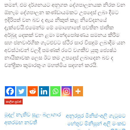
තමන්, එම දර්ශනයට අනුගත දේශපාලනයක නිරත වන
ඕනෑම දේශපාලන කණ්ඩායමකට උපදෙස් ලබා දීමට
ඉදිරිපත් වන බව ද ඇය නිකුත් කළ නිවේදනයේ
දැක්වෙයි.එමෙන්ම මේ මොහොතේ පවතින ජාතික
අර්බුද දෙකක් වන ළමා මන්දපෝෂණය සමනය කිරීම
සහ ජනවාර්ගික ගැටළුවට ස්ථිර සාර විසඳුම් ලබාදීම යන
අවස්ථාවන් වලදී පමණක් රටේ වගකිව යුතු ජ්‍යෙෂ්ඨ
නායිකාවක ලෙස ඊට තම උපදෙස් ලබාදෙන බව ද
චන්ද්‍රිකා කුමාරතුංග මහත්මිය සඳහන් කරයි.
කාලීන පුවත්
මුදල් නැතිව සුළං බලාගාර
අනුරපුර මිනිස්-අලි ගැටුමට
අතරමඟ නවතී
හේතුව මිනිසුන් අලි මංකඩ