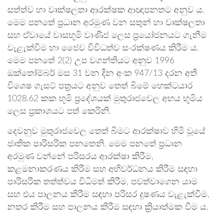
සත්ත්ව හා වෘක්ෂලතා ආරක්ෂක ආඥාපනතට අනුව ය.
මෙම පනතේ ප්‍රධාන අරමුණ වන සතුන් හා වෘක්ෂලතා
සහ ඒවායේ වාසභූමි වාණිජ ලෙස ප්‍රයෝජනයට ගැනීම
වැළැක්වීම හා ජෛව විවිධත්ව සංරක්ෂණය කිරීම ය.
මෙම පනතේ 2(2) උප වගන්තියට අනුව 1996
ඔක්තෝම්බර් මස 31 වන දින අංක 947/13 දරන අති
විශෙෂ ගැසට් පත්‍රයට අනුව තෙත් බිමේ හෙක්ටයාර
1028.62 කක භූමි ප්‍රදේශයක් මුතුරාජවෙල අභය භූමිය
ලෙස ප්‍රකාශයට පත් කෙරිනි.
දෙවනුව මුතුරාජවෙල තෙත් බිමට ආරක්ෂාව හිමි වූයේ
ජාතික පාරිසරික පනතෙනි. මෙම පනතේ ප්‍රධාන
අරමුණ වන්නේ පරිසරය ආරක්ෂා කිරීම,
කළමනාකරණය කිරීම සහ අභිවර්ධනය කිරීම සඳහා
පාරිසරික තත්ත්වය විධිමත් කිරීම, පවත්වාගෙන යාම
සහ එය පාලනය කිරීම සඳහා පරිසර දූෂණය වැළැක්වීම,
නතර කිරීම සහ පාලනය කිරීම සඳහා ක්‍රියාත්මක වීම ය.