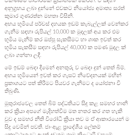
විකිණීමේ ජාවාරමක් ක්‍රියාත්මක කෙරිනි. ඒ සඳහා
අනුග්‍රහය ලබා දුන්නේ එවකට නියෝජ්‍ය අමාත්‍ය සරත්
කුමාර ගුණරත්න මහතා විසිනි.
අභය භූමියේ පර්චස් දහයක ඉඩම් කැබැල්ලක් වෙන්කර
ගැනීම සඳහා රුපියල් 10,000 ක මුදලක් අය කර එම
භූමිය මැනීම් කර ඔප්පු සැකසීමට හා ශාක ඉවත් කර
භූමිය සැකසීම සඳහා රුපියල් 40,000 ක පමණ මුදල ක්
ලබා ගන්නා ලදී.
මේ ඉඩම් බෙදා දීමෙන් අනතුරු ව බෙදා දුන් තෙත් බිම්,
අභය භූමියෙන් ඉවත් කර ගැසට් නිවේදනයක් මඟින්
ප්‍රකාශයට පත් කිරීමට පියවර ගැනීමට ද යෝජනා වී
තිබුණි.
මුතුරාජවෙල තෙත් බිම් පද්ධතියට සිදු කළ සමහර හානි
කර ක්‍රියා අපගේ මැදිහත්වීම මත නතර කර ගත හැකි
වුව ද සමහර නීති විරෝධී ක්‍රියා තව ම ඒ ආකාරයෙන් ම
සිදු වෙමින් පවතී. ජා-ඇළ ප්‍රාදේශීය ලේකම්
කොට්ඨාශයට අයත් දඩුගම ග්‍රාම නිලධාරි වසමේ