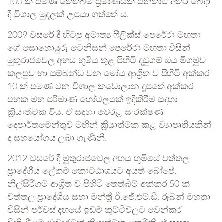
100 ක පමණ තෙත්බිම් ප්‍රමාණයක් ජනතාව අතර බෙදා
දී විශාල මුදලක් උපයා ගත්තේ ය.
2009 වසරේ දී හිටපු අමාත්‍ය ෆීලික්ස් පෙරේරා මහතා
ගේ සොහොයුරු ටෙනිසන් පෙරේරා මහතා විසින්
මුතුරාජවෙල අභය භූමිය තුළ පිහිටි දඩුගම් ඔය මීගමුව
කලපුව හා සම්බන්ධ වන මෝය ආශ්‍රිත ව පිහිටි අක්කර
10 ක් පමණ වන විශාල කඩොලාන දූපතේ අක්කර
පහක මහ පරිමාණ හෝටලයක් ඉදිකිරීම සඳහා
ක්‍රියාත්මක විය. ඒ සඳහා වෙරළ සංරක්ෂණ
දෙපාර්තමේන්තුව මඟින් ක්‍රියාත්මක කළ ව්‍යාපෘතියකින්
ද සහයෝගය ලබා ගැණිනි.
2012 වසරේ දී මුතුරාජවෙල අභය භූමියේ වත්තල
ප්‍රාදේශීය ලේකම් කොට්ඨාශයට අයත් බෝපේ,
නිල්සිරිගම ආශ්‍රිත ව පිහිටි තෙත්බිම් අක්කර 50 ක්
වත්තල ප්‍රාදේශීය සභා මන්ත්‍රී ඊ.ජේ.එම්.ඩී. රූබන් මහතා
විසින් පර්චස් දහයේ ඉඩම් කුට්ටිවලට වෙන්කර