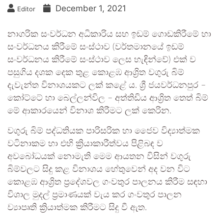
December 1, 2021
Editor
නාගරික සංවර්ධන අධිකාරිය සහ ඉඩම් ගොඩකිරීමේ හා
සංවර්ධනය කිරීමේ සංස්ථාව (වර්තමානයේ ඉඩම්
සංවර්ධනය කිරීමේ සංස්ථාව ලෙස හැඳින්වේ) එක් ව
පසුගිය දශක දෙක තුළ කොළඹ ආශ්‍රිත වගුරු බිම්
දැවැන්ත විනාශයකට ලක් කළේ ය. ශ්‍රී ජයවර්ධනපුර –
කෝට්ටේ හා බෙල්ලන්විල – අත්තිඩිය ආශ්‍රිත තෙත් බිම්
මේ ආකාරයෙන් විනාශ කිරීමට ලක් කෙරින.
වගුරු බිම් පද්ධතියක පාරිසරික හා ජෛව විද්‍යාත්මක
වටිනාකම හා එහි ක්‍රියාකාරීත්වය පිළිබඳ ව
අවබෝධයක් නොමැති මෙම ආයතන විසින් වගුරු
බිම්වලට සිදු කළ විනාශය හේතුවෙන් අද වන විට
කොළඹ ආශ්‍රිත ප්‍රදේශවල ගංවතුර පාලනය කිරීම සඳහා
විශාල මුදල් ප්‍රමාණයක් වැය කර ගංවතුර පාලන
ව්‍යාපෘති ක්‍රියාත්මක කිරීමට සිදු වී ඇත.