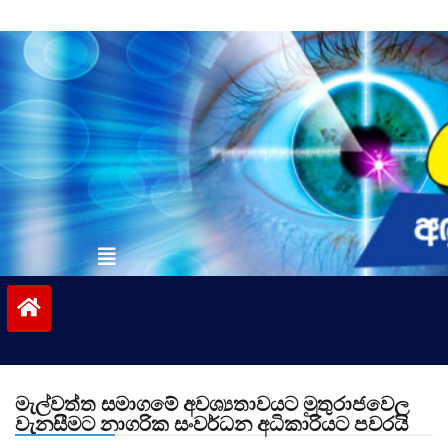
Skip
to
content
vinivida.lk
මැල්වත්ත සමාගමේ අවශ්‍යතාවයට මුතුරාජවෙල
වැනසීමට නාගරික සංවර්ධන අධිකාරියට පවරයි