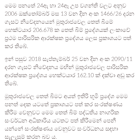
මෙම පනතේ 24ඇ හා 24ඈ උප වගන්ති වලට අනුව
2006 ඔක්තෝම්බර් මස 13 වන දින අංක 1466/26 දරන
ගැසට් නිවේදනයෙන් මුතුරාජවෙල තෙත් බිමේ
හෙක්ටයාර 206.678 ක තෙත් බිම් ප්‍රදේශයක් ලංකාවේ
ප්‍රථම පාරිසරික ආරක්ෂක ප්‍රදේශය ලෙස ප්‍රකාශයට පත්
කර තිබේ.
ඉන් පසුව 2018 සැප්තැම්බර් 25 වන දින අංක 2090/11
දරන ගැසට් නිවේදනය මඟින් මුතුරාජවෙල පාරිසරික
ආරක්ෂක ප්‍රදේශය හෙක්ටයාර 162.10 ක් දක්වා අඩු කර
තිබේ.
මුතුරාජවෙල තෙත් බිමට අයත් ඉතිරි භූමි ප්‍රදේශ මෙම
පනත් දෙක යටතේ ප්‍රකාශයට පත් කර සංරක්ෂණය
කිරීම වෙනුවට මෙම තෙත් බිම් පද්ධතිය නාගරික
සංවර්ධන අධිකාරිය යටතට පත් කිරීමෙන් පෙනී
යන්නේ සංරක්ෂණය වෙනුවට සංවර්ධනය සඳහා
සැලැසුම් කරන බව ය.