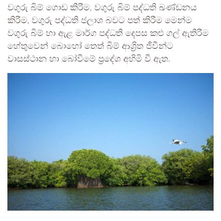
වගුරු බිම් ගොඩ කිරීම, වගුරු බිම් පද්ධති ඛණ්ඩනය
කිරීම, වගුරු පද්ධති ජලාශ බවට පත් කිරීම මෙන්ම
වගුරු බිම් හා ඇළ මාර්ග පද්ධති දෙපස කළු ගල් ඇතිරීම
හේතුවෙන් බොහෝ තෙත් බිම් ආශ්‍රිත ජීවීන්ට
වාසස්ථාන හා බෝවීමේ ප්‍රදේශ අහිමි වී ඇත.