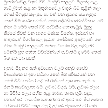
මුතුරාජවෙල වගුරු බිම, මීගමුව කලපුව, ඕලන්ද ඇළ,
හැමිල්ටන් ඇළ හා මුතුරාජවෙල වගුරු බිම තුළින් ගලා
ගොස් මීගමුව කලපුව හා එක් වන දඬුගම් ඔය ඇතුළු
තෙත් බිම් ගණනාවකින් මෙම පද්ධතිය සමන්විත ය. මේ
නිසා ම මෙම තෙත් බිම් පද්ධතිය නොගැඹුරු මුහුදු
තීරයේ ජීවත් වන සාගර මත්ස්‍ය විශේෂ, ඉස්සන් හා
කකුළුවන් විශේෂ වල ප්‍රධාන බෝවීමේ ප්‍රදේශයකි. මේ
නිසා මීගමුව කලපුවේ මත්ස්‍ය විශේෂ වල පැවැත්ම
මෙන්ම සුළු පන්න ධීවරයින්ගේ පැවැත්ම ද මෙම තෙත්
බිම මත රදා පවතී.
දැනට සිදු කර ඇති අධ්‍යයන වලට අනුව ජෛව
විද්‍යාත්මක ව ඉතා වටිනා තෙත් බිම් පරිසරයක් වන
මෙහි විවිධ පරිසර පද්ධති රාශියක් දැක ගත හැකි ය.
එනම් කඩොලාන බිම්, ලවණ වගුරු බිම්, ලවණ ජලය
හා මිරිදිය ජලය සහිත ඇළ මාර්ග, තෘණ භූමි, පදුරු
වනාන්තර, ගංගාශ්‍රීත වනාන්තර ඒ අතර වේ. මීට අමතර
ව වසරේ විවිධ කාල වල දී ලවණ ජලයෙන් පිරී යාම