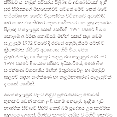
කිරීමට ය. නමුත් පරිසරය පිළිබඳ ව අවබෝධයක් ඇති
සුළු පිරිසකගේ මඟපෙන්වීම යටතේ මෙම තෙත් බිමේ
පාරිසරික හා ජෛව විද්‍යාත්මක වටිනාකම අවබෝධ
කර ගෙන එය තිරසර ලෙස භාවිතයට ගත යුතු ආකාරය
පිළිබඳ ව සැලැසුම් සකස් කෙරිනි. 1991 වසරේ දී මහ
කොළඹ ආර්ථික කොමිසම මඟින් සකස් කළ මෙම
සැලැසුම 1992 වසරේ දී රජයේ අනුමැතියට යටත් ව
ක්‍රියාත්මක කිරීමේ අවකාශය හිමි විය. මෙය
මුතුරාජවෙල හා මීගමුව කලපු මහ සැලැසුම නම් වේ.
1994 වසරේ දී මධ්‍යම පරිසර අධිකාරියේ, තෙත් බිම්
සංරක්ෂණ ව්‍යාපෘතිය මඟින් මුතුරාජවෙල හා මීගමුව
කලපුව සඳහා සංරක්ෂණ හා කළමනාකරණ සැලැසුමක්
ද සකස් කෙරිනි.
මෙම සැලැසුම් වලට අනුව මුතුරාජවෙල කොටස්
තුනකට වෙන් කරන ලදී. එනම් කොළඹ ආශ්‍රිත දැඩි
නාගරික සීමාවේ පිහිටි තෙත් බිම් ප්‍රදේශය උප කාර්මික
කලාපය ලෙසත්, මීගමුව කලපුව ආශ්‍රිත ව පිහිටි කොටස