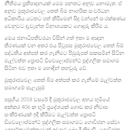
නීිතිමය ප්‍රතිපාදනයක් මෙම පනතට අනුව නොමැත. ඒ
අනුව මුතුරාජවෙල තෙත් බිම නාගරික සංවර්ධන
අධිකාරිය යටතට පත් කිරීමෙන් සිදු වන්නේ සංරක්ෂණය
වෙනුවට දැවැන්ත විනාශයකට ගොදුරු කිරීම ය.
මෙය ජනාධිපතිවරයා විසින් ගත් ඉතා ම අඥාන
තීරණයක් වන අතර එය පිටුපස මුතුරාජවෙල තෙත් බිම්
පද්ධතිය අත්පත් කර ගැනීමට පිඹුරුපත් සකසමින් සිටින
මැල්වත්ත ප්‍රොපටි ඩිවෙලොප්මන්ට් පුද්ගලික සමාගම
සිටින බව ඉතා ම හොඳින් තහවුරු වේ.
මුතුරාජවෙල තෙත් බිම අත්පත් කර ගැනීමේ මැල්වත්ත
සමාගමේ සැලැසුම්
පසුගිය 2018 වසරේ දී මුතුරාජවෙල අභය භූමියේ
අක්කර 406 ක භූමි ප්‍රදේශයක් ගොඩ කර නිවාස
සංකීර්ණයක් ඉදි කිරීමට මැල්වත්ත ප්‍රොපටි
ඩිවෙලොප්මන්ට් පුද්ගලික සමාගමට ගොවිජන සේවා
දෙපාර්තමේන්තුවෙන් අවසර ලබා දී තිබුණි. ගොවිජන