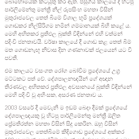
බොහොමයක කටයුතු කර ඇත. පසුගිය කාලයේ දී හිටපු
පාර්ලිමේන්තු මන්ත්‍රී නීල් රූපසිංහ මහතා විසින්
මුතුරාජවෙල තෙත් බිමේ විශාල භූමි ප්‍රදේශයක්
ගොඩකර නිල්සිරිගම නමින් ගම්මානයක් බිහි කළේ ය.
මෙහි අහිතකර ප්‍රතිඵල බුක්ති විඳින්නේ එහි වත්මන්
පදිංචි ජනතාවයි. වර්ෂා කාලයේ දී ගොඩ කළ තෙත් බිම්
මත ගොඩනැඟූ නිවාස දින ගණනාවක් ජලයෙන් යට වී
පවතී.
එම කාලයට වසංගත රෝග බෝවීම ප්‍රදේශයේ උග්‍ර
මට්ටකට පත් වේ. දේශපාලනඥයින් ගේ අඥාන
තීරණවල අහිතකර ප්‍රතිඵල අවසානයේ බුක්ති විඳින්නේ
මෙහි පදිංචි වූ අහිංසක, අසරණ ජනතාව ය.
2003 වසරේ දී මෙවැනි ම ඉඩම් බෙදා දීමක් ප්‍රදේශයේ
දේශපාලඥයකු වූ හිටපු පාර්ලිමේන්තු මන්ත්‍රී ඕලිත
ප්‍රේමතිරත්න මහතා විසින් සිදු කෙරින. ඔහු විසින්
මුතුරාජවෙල තෙත්බිමේ කිදිගොඩ ප්‍රදේශයේ අක්කර