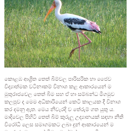
කොළඹ ආශ්‍රිත තෙත් බිම්වල පාරිසරික හා ජෛව
විද්‍යාත්මක වටිනාකම් විනාශ කළ ආකාරයෙන් ම
මුතුරාජවෙල තෙත් බිම සහ ඒ හා සම්බන්ධ මීගමුව
කලපුව ද මෙම අධිකාරියෙන් කෙටි කාලයක දී විනාශ
කර දමනු ඇත. මෙය නිවැරදි ව තේරුම් ගත යුතු ය.
මාදිවෙල පිහිටි තෙත් බිම් කුරුලු උද්‍යානයක් සඳහා නීති
විරෝධී ලෙස සමාගමකට ලබා දුන් ආකාරයෙන් ම