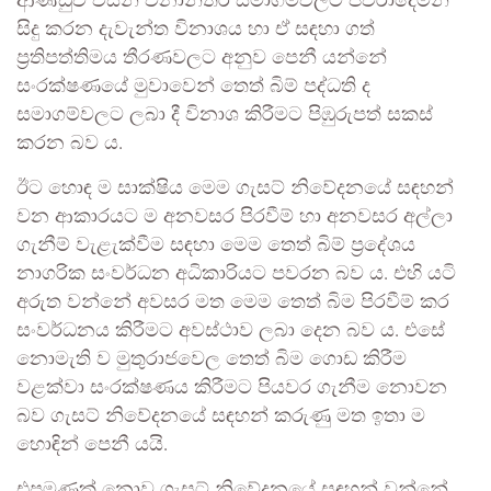
ආණ්ඩුව විසින් වනාන්තර සමාගම්වලට පවරාදෙමින්
සිදු කරන දැවැන්ත විනාශය හා ඒ සඳහා ගත්
ප්‍රතිපත්තිමය තීරණවලට අනුව පෙනී යන්නේ
සංරක්ෂණයේ මුවාවෙන් තෙත් බිම් පද්ධති ද
සමාගම්වලට ලබා දී විනාශ කිරීමට පිඹුරුපත් සකස්
කරන බව ය.
ඊට හොඳ ම සාක්ෂිය මෙම ගැසට් නිවේදනයේ සඳහන්
වන ආකාරයට ම අනවසර පිරවීම් හා අනවසර අල්ලා
ගැනීම් වැළැක්වීම සඳහා මෙම තෙත් බිම් ප්‍රදේශය
නාගරික සංවර්ධන අධිකාරියට පවරන බව ය. එහි යටි
අරුත වන්නේ අවසර මත මෙම තෙත් බිම පිරවීම් කර
සංවර්ධනය කිරීමට අවස්ථාව ලබා දෙන බව ය. එසේ
නොමැති ව මුතුරාජවෙල තෙත් බිම ගොඩ කිරීම
වළක්වා සංරක්ෂණය කිරීමට පියවර ගැනීම නොවන
බව ගැසට් නිවේදනයේ සඳහන් කරුණු මත ඉතා ම
හොඳින් පෙනී යයි.
එපමණක් නොව ගැසට් නිවේදනයේ සඳහන් වන්නේ