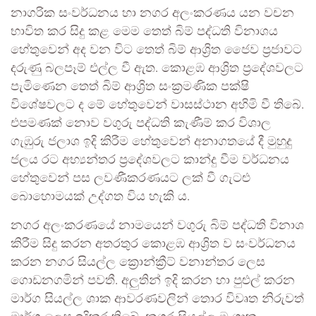
නාගරික සංවර්ධනය හා නගර අලංකරණය යන වචන
භාවිත කර සිදු කළ මෙම තෙත් බිම් පද්ධති විනාශය
හේතුවෙන් අද වන විට තෙත් බිම් ආශ්‍රිත ජෛව ප්‍රජාවට
දරුණු බලපෑම් එල්ල වී ඇත. කොළඹ ආශ්‍රිත ප්‍රදේශවලට
පැමිණෙන තෙත් බිම් ආශ්‍රිත සංක්‍රමණික පක්ෂි
විශේෂවලට ද මේ හේතුවෙන් වාසස්ථාන අහිමි වී තිබේ.
එපමණක් නොව වගුරු පද්ධති කැණීම් කර විශාල
ගැඹුරු ජලාශ ඉදි කිරීම හේතුවෙන් අනාගතයේ දී මුහුදු
ජලය රට අභ්‍යන්තර ප්‍රදේශවලට කාන්දු වීම වර්ධනය
හේතුවෙන් පස ලවණීකරණයට ලක් වී ගැටළු
බොහොමයක් උද්ගත විය හැකි ය.
නගර අලංකරණයේ නාමයෙන් වගුරු බිම් පද්ධති විනාශ
කිරීම සිදු කරන අතරතුර කොළඹ ආශ්‍රිත ව සංවර්ධනය
කරන නගර සියල්ල ක්‍රොන්ක්‍රීට් වනාන්තර ලෙස
ගොඩනගමින් පවතී. අලුතින් ඉදි කරන හා පුළුල් කරන
මාර්ග සියල්ල ශාක ආවරණවලින් තොර විවෘත නිරුවත්