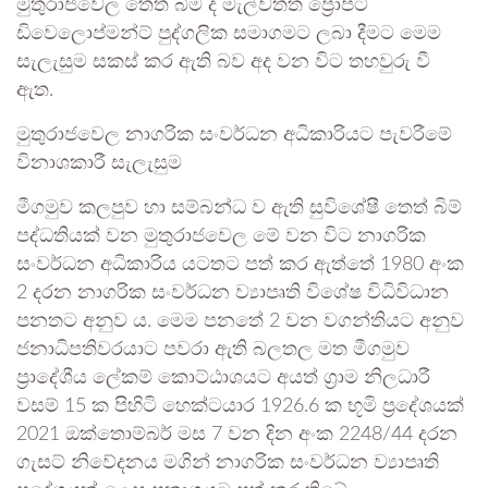
මුතුරාජවෙල තෙත් බිම ද මැල්වත්ත ප්‍රොපටි
ඩිවෙලොප්මන්ට් පුද්ගලික සමාගමට ලබා දීමට මෙම
සැලැසුම සකස් කර ඇති බව අද වන විට තහවුරු වී
ඇත.
මුතුරාජවෙල නාගරික සංවර්ධන අධිකාරියට පැවරීමේ
විනාශකාරී සැලැසුම
මීගමුව කලපුව හා සම්බන්ධ ව ඇති සුවිශේෂී තෙත් බිම්
පද්ධතියක් වන මුතුරාජවෙල මේ වන විට නාගරික
සංවර්ධන අධිකාරිය යටතට පත් කර ඇත්තේ 1980 අංක
2 දරන නාගරික සංවර්ධන ව්‍යාපෘති විශේෂ විධිවිධාන
පනතට අනුව ය. මෙම පනතේ 2 වන වගන්තියට අනුව
ජනාධිපතිවරයාට පවරා ඇති බලතල මත මීගමුව
ප්‍රාදේශීය ලේකම් කොට්ඨාශයට අයත් ග්‍රාම නිලධාරී
වසම් 15 ක පිහිටි හෙක්ටයාර 1926.6 ක භූමි ප්‍රදේශයක්
2021 ඔක්තොම්බර් මස 7 වන දින අංක 2248/44 දරන
ගැසට් නිවේදනය මගින් නාගරික සංවර්ධන ව්‍යාපෘති