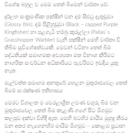
විශේෂ බහුල ව මෙම තෙත් බිමෙන් වාර්තා වේ.
දුර්ලභ සංක්‍රමණික පක්ෂීන් වන දම් සිළුටු දෑතුඩුවා
(Glossy Ibis), දම් පිළිහුඩුවා (Black – capped Purple
Kingfisher) හා පළගැටි හම්බු කුරුල්ලා (Pallas`s
Grasshopper Warbler) වැනි පක්ෂීන් මෙහි වාර්තා වී
තිබීම සුවිශේෂත්වයකි. මෙවන් වටිනා තෙත් බිම්
පද්ධතියක් සමාගමක අවශ්‍යතා මත විනාශ කිරීමට
නාගරික සංවර්ධන අධිකාරියට පැවරීමට ඉඩදිය යුතු
නැත.
මැල්වත්ත සමාගම අනතුරේ හෙළන මුතුරාජවෙල තෙත්
බිමේ සංරක්ෂණ ඉතිහාසය
මෙරට විශාලත ම වෙරළාශ්‍රිත ලවණ වගුරු බිම වන
මුතුරාජවෙල තෙත් බිම කැළණි ගගේ සිට මීගමුව
කලපුව දක්වා විහිදී ඇත. මෙහි බටහිර මායිම මුහුදු තීරය
වන අතර නැගෙනහිර මායිම මීගමුව – කොළඹ ප්‍රධාන