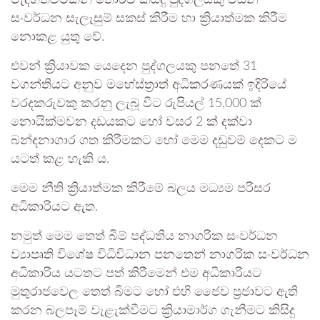
සංවර්ධන සැලැසුම් සකස් කිරීම හා ක්‍රියාත්මක කිරීම
නොකළ යුතු වේ.
එවන් ක්‍රියාවක යෙදෙන පුද්ගලයකු පනතේ 31
වගන්තියට අනුව මහේස්ත්‍රාත් අධිකරණයක් ඉදිරියේ
වරදකරුවකු කරනු ලැබූ විට රුපියල් 15,000 ක්
නොයික්මවන දඩයකට හෝ වසර 2 ක් දක්වා
බන්දනාගාර ගත කිරීමකට හෝ මෙම දඩුවම් දෙකට ම
යටත් කළ හැකි ය.
මෙම නීති ක්‍රියාත්මක කිරීමේ බලය මධ්‍යම පරිසර
අධිකාරියට ඇත.
නමුත් මෙම තෙත් බිම් පද්ධතිය නාගරික සංවර්ධන
ව්‍යාපෘති විශේෂ විධිවිධාන පනතෙන් නාගරික සංවර්ධන
අධිකාරිය යටතට පත් කිරීමෙන් එම අධිකාරියට
මුතුරාජවෙල තෙත් බිමට හෝ එහි ජෛව ප්‍රජාවට ඇති
කරන බලපෑම් වැළැක්වීමට ක්‍රියාමාර්ග ගැනීමට කිසිදු