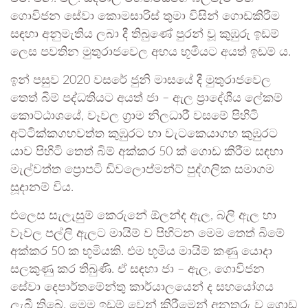
ගොවිජන සේවා කොමසාරිස් තුමා විසින් ගොඩකිරීම
සඳහා අනුමැතිය ලබා දී තිබුණේ පුරන් වූ කුඹුරු ඉඩම්
ලෙස පවතින මුතුරාජවෙල අභය භූමියට අයත් ඉඩම් ය.
ඉන් පසුව 2020 වසරේ ජුනි මාසයේ දී මුතුරාජවෙල
තෙත් බිම් පද්ධතියට අයත් ජා – ඇල ප්‍රාදේශීය ලේකම්
කොට්ඨාශයේ, වෑවල ග්‍රාම නිලධාරී වසමේ පිහිටි
අට්ටික්කගහවත්ත කුඹුරට හා වැටකෙයාගහ කුඹුරට
යාව පිහිටි තෙත් බිම් අක්කර 50 ක් ගොඩ කිරීම සඳහා
මැල්වත්ත ප්‍රොපටි ඩිවලොප්මන්ට් පුද්ගලික සමාගම
සූදානම් විය.
එලෙස සැලැසුම් කෙරුනේ ඕලන්ද ඇල, බලි ඇල හා
වෑවල පල්ලි ඇලට මායිම් ව පිහිටන මෙම තෙත් බිමේ
අක්කර 50 ක භූමියකි. එම භූමිය මායිම් කණු යොදා
සලකුණු කර තිබුණි. ඒ සඳහා ජා – ඇල, ගොවිජන
සේවා දෙපාර්තමේන්තු කාර්යාලයෙන් ද සහයෝගය
ලැබී තිබේ. මෙම ඉඩම් වෙන් කිරීමෙන් අනතුරු ව ගොඩ