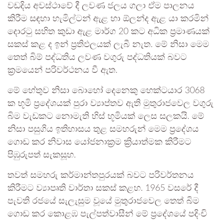
වඩදිය අවස්ථාවේ දී ලවණ ජලය ගලා ඒම පාලනය
කිරීම සඳහා හැමිල්ටන් ඇළ හා ඕලන්ද ඇළ යා කරමින්
දොරටු සහිත කුඩා ඇළ මාර්ග 20 කට අධික ප්‍රමාණයක්
සකස් කළ ද ඉන් ප්‍රතිඵලයක් ලැබී නැත. මේ නිසා මෙම
තෙත් බිම් පද්ධතිය ලවණ වගුරු පද්ධතියක් බවට
ක්‍රමයෙන් පරිවර්ථනය වී ඇත.
මේ හේතුව නිසා බොහෝ දෙනෙකු හෙක්ටයාර 3068
ක භූමි ප්‍රදේශයක් පුරා ව්‍යාප්තව ඇති මුතුරාජවෙල වගුරු
බිම වැඩකට නොමැති හිස් භූමියක් ලෙස සලකයි. මේ
නිසා පසුගිය ඉතිහාසය තුළ සමහරුන් මෙම ප්‍රදේශය
ගොඩ කර නිවාස යෝජනාක්‍රම ක්‍රියාත්මක කිරීමට
පිඹුරුපත් සැකසූහ.
තවත් සමහරු කර්මාන්තපුරයක් බවට පරිවර්තනය
කිරීමට ව්‍යාපෘති වාර්තා සකස් කළහ. 1965 වසරේ දී
පැවති රජයේ සැලැසුම වූයේ මුතුරාජවෙල තෙත් බිම
ගොඩ කර කොළඹ පැල්පත්වාසීන් මේ ප්‍රදේශයේ පදිංචි