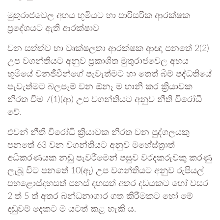
මුතුරාජවෙල අභය භූමියට හා පාරිසරික ආරක්ෂක
ප්‍රදේශයට ඇති ආරක්ෂාව
වන සත්ත්ව හා වෘක්ෂලතා ආරක්ෂක ආඥා පනතේ 2(2)
උප වගන්තියට අනුව ප්‍රකාශිත මුතුරාජවෙල අභය
භූමියේ වනජීවීන්ගේ පැවැත්මට හා තෙත් බිම් පද්ධතියේ
පැවැත්මට බලපෑම් වන ඕනෑ ම හානි කර ක්‍රියාවක
නිරත වීම 7(1)(ආ) උප වගන්තියට අනුව නීති විරෝධී
වේ.
එවන් නීති විරෝධී ක්‍රියාවක නිරත වන පුද්ගලයකු
පනතේ 63 වන වගන්තියට අනුව මහේස්ත්‍රාත්
අධිකරණයක නඩු පැවරීමෙන් පසුව වරදකරුවකු කරණු
ලැබූ විට පනතේ 10(ඈ) උප වගන්තියට අනුව රුපියල්
පහළොස්දහසත් පනස් දහසත් අතර දඩයකට හෝ වසර
2 ත් 5 ත් අතර බන්ධනාගාර ගත කිරීමකට හෝ මේ
දඩුවම් දෙකට ම යටත් කළ හැකි ය.