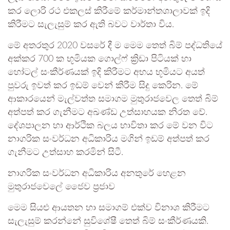
කර ලොරි රථ එකලස් කිරීමේ කර්මාන්තශාලාවක් ඉදි
කිරීමට සැලැසුම් කර ඇති බවට වාර්තා විය.
මේ අතරතුර 2020 වසරේ දී ම මෙම තෙත් බිම් පද්ධතියේ
අක්කර 700 ක භූමියක ගොල්ෆ් ක්‍රිඩා පිටියක් හා
හෝටල් සංකීර්ණයක් ඉදි කිරීමට අභය භූමියට අයත්
පුවරු ඉවත් කර ඉඩම් වෙන් කිරීම සිදු කෙරින. මේ
ආකාරයෙන් මැල්වත්ත සමාගම මුතුරාජවෙල තෙත් බිම්
අත්පත් කර ගැනීමට අඛණ්ඩ උත්සාහයක නිරත වේ.
දේශපාලන හා ආර්ථික බලය භාවිතා කර මේ වන විට
නාගරික සංවර්ධන අධිකාරිය මගින් ඉඩම් අත්පත් කර
ගැනීමට උත්සාහ කරමින් සිටී.
නාගරික සංවර්ධන අධිකාරිය අනතුරේ හෙළන
මුතුරාජවෙලේ ජෛව ප්‍රජාව
මෙම සියළු ආයතන හා සමාගම් එක්ව විනාශ කිරීමට
සැලැසුම් කරන්නේ සුවිශේෂී තෙත් බිම් සංකීර්ණයකි.