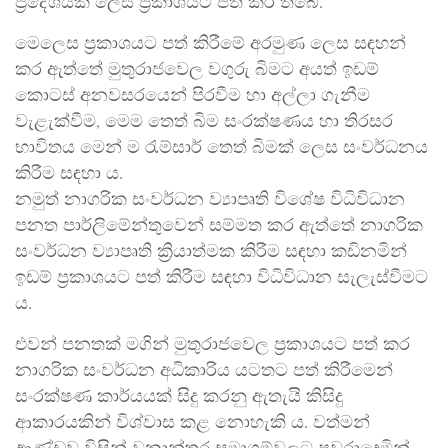
ප්‍රදේශයක් ලෙස ප්‍රකාශයට පත් කර තිබේ.
මෙලෙස ප්‍රකාශයට පත් කිරීමේ අරමුණ ලෙස සඳහන්
කර ඇත්තේ මුතුරාජවෙල වගුරු බිමට අයත් ඉඩම්
කොටස් අනවසරයෙන් පිරවීම හා අල්ලා ගැනීම
වැළැක්වීම, මෙම තෙත් බිම සංරක්ෂණය හා තිරසර
භාවිතය මෙන් ම රැම්සාර් තෙත් බිමක් ලෙස සංවර්ධනය
කිරීම සඳහා ය.
නමුත් නාගරික සංවර්ධන ව්‍යාපෘති විශේෂ විධිවිධාන
පනත පාර්ලිමේන්තුවෙන් සම්මත කර ඇත්තේ නාගරික
සංවර්ධන ව්‍යාපෘති ක්‍රියාත්මක කිරීම සඳහා කඩිනමින්
ඉඩම් ප්‍රකාශයට පත් කිරීම සඳහා විධිවිධාන සැලැස්වීමට
ය.
එවන් පනතක් මගින් මුතුරාජවෙල ප්‍රකාශයට පත් කර
නාගරික සංවර්ධන අධිකාරිය යටතට පත් කිරීමෙන්
සංරක්ෂණ කාර්යයක් සිදු කරනු ඇතැයි කිසිදු
ආකාරයකින් විශ්වාස කළ නොහැකි ය. වත්මන්