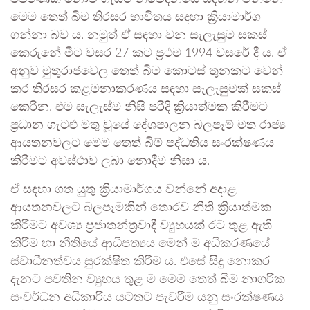
මෙම තෙත් බිම තිරසර භාවිතය සඳහා ක්‍රියාමාර්ග
ගන්නා බව ය. නමුත් ඒ සඳහා වන සැලැසුම සකස්
කෙරුනේ මීට වසර 27 කට ප්‍රථම 1994 වසරේ දී ය. ඒ
අනුව මුතුරාජවෙල තෙත් බිම කොටස් තුනකට වෙන්
කර තිරසර කළමනාකරණය සඳහා සැලැසුමක් සකස්
කෙරින. එම සැලැස්ම නිසි පරිදි ක්‍රියාත්මක කිරීමට
ප්‍රධාන ගැටළු මතු වූයේ දේශපාලන බලපෑම් මත රාජ්‍ය
ආයතනවලට මෙම තෙත් බිම් පද්ධතිය සංරක්ෂණය
කිරීමට අවස්ථාව ලබා නොදීම නිසා ය.
ඒ සඳහා ගත යුතු ක්‍රියාමාර්ගය වන්නේ අදාළ
ආයතනවලට බලපෑමකින් තොරව නීති ක්‍රියාත්මක
කිරීමට අවශ්‍ය ප්‍රජාතන්ත්‍රවාදී ව්‍යුහයක් රට තුළ ඇති
කිරීම හා නීතියේ ආධිපත්‍යය මෙන් ම අධිකරණයේ
ස්වාධීනත්වය සුරක්ෂිත කිරීම ය. එසේ සිදු නොකර
දැනට පවතින ව්‍යුහය තුළ ම මෙම තෙත් බිම නාගරික
සංවර්ධන අධිකාරිය යටතට පැවරීම යනු සංරක්ෂණය