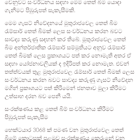
වෙනුවට සංවර්ධනය සඳහා මෙම තෙත් බිම යොදා
ගැනීමට පිඹුරුපත් සැකැසීමකි.
මෙම ගැසට් නිවේදනයේ මුතුරාජවෙල තෙත් බිම
රැම්සාර් තෙත් බිමක් ලෙස සංවර්ධනය කරන බවට
සාවද්‍ය කරුණු සඳහන් කර තිබේ. මුතුරාජවෙල තෙත්
බිම අන්තර්ජාතික රැම්සාර් සම්මුතියට අනුව රැම්සාර්
තෙත් බිමක් ලෙස ප්‍රකාශයට පත් කර නොමැති අතර ඒ
සඳහා යෝජනාවලියක් ද ඉදිරිපත් කර නොමැත. එවන්
තත්ත්වයක් තුළ මුතුරාජවෙල රැම්සාර් තෙත් බිමක් ලෙස
සංවර්ධනය කරන බවට සාවද්‍ය කරුණු ගැසට් නිවේදන
මගින් ප්‍රකාශයට පත් කිරීමෙන් ජනතාව මුලා කිරීමට
උත්සාහ දරන බව පෙනී යයි.
සංරක්ෂණය කළ තෙත් බිම් සංවර්ධනය කිරීමට
පිඹුරුපත් සැකැසීම
හෙක්ටයාර 3068 ක් පමණ වන මුතුරාජවෙල තෙත්
බිමේ කොටසක් පළමුව සංරක්ෂණය කෙරුනේ වන