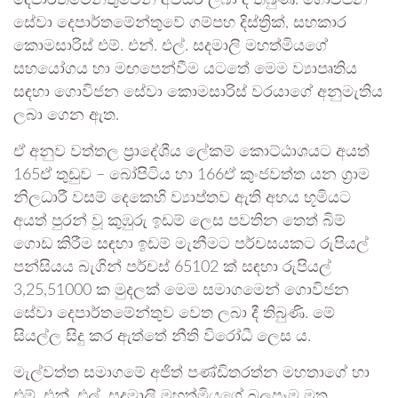
සේවා දෙපාර්තමේන්තුවේ ගම්පහ දිස්ත්‍රික්, සහකාර
කොමසාරිස් එම්. එන්. එල්. සදමාලි මහත්මියගේ
සහයෝගය හා මඟපෙන්වීම යටතේ මෙම ව්‍යාපෘතිය
සඳහා ගොවිජන සේවා කොමසාරිස් වරයාගේ අනුමැතිය
ලබා ගෙන ඇත.
ඒ අනුව වත්තල ප්‍රාදේශීය ලේකම් කොට්ඨාශයට අයත්
165ඒ තුඩුව – බෝපිටිය හා 166ඒ කුංජවත්ත යන ග්‍රාම
නිලධාරී වසම් දෙකෙහි ව්‍යාප්තව ඇති අභය භූමියට
අයත් පුරන් වූ කුඹුරු ඉඩම් ලෙස පවතින තෙත් බිම්
ගොඩ කිරීම සඳහා ඉඩම් මැනීමට පර්චසයකට රුපියල්
පන්සියය බැගින් පර්චස් 65102 ක් සඳහා රුපියල්
3,25,51000 ක මුදලක් මෙම සමාගමෙන් ගොවිජන
සේවා දෙපාර්තමේන්තුව වෙත ලබා දී තිබුණි. මේ
සියල්ල සිදු කර ඇත්තේ නීති විරෝධී ලෙස ය.
මැල්වත්ත සමාගමේ අජිත් පණ්ඩිතරත්න මහතාගේ හා
එම්. එන්. එල්. සදමාලි මහත්මියගේ බලපෑම මත