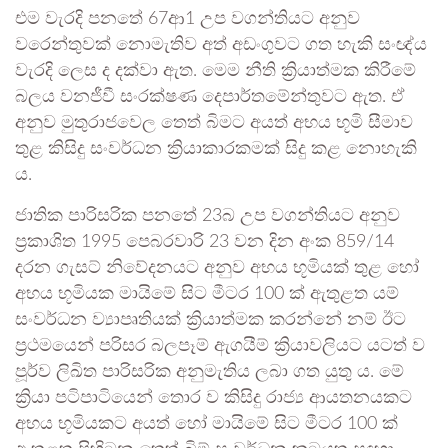
එම වැරදි පනතේ 67ආ1 උප වගන්තියට අනුව
වරෙන්තුවක් නොමැතිව අත් අඩංගුවට ගත හැකි සංඥ්ය
වැරදි ලෙස ද දක්වා ඇත. මෙම නීති ක්‍රියාත්මක කිරීමේ
බලය වනජීවී සංරක්ෂණ දෙපාර්තමේන්තුවට ඇත. ඒ
අනුව මුතුරාජවෙල තෙත් බිමට අයත් අභය භූමි සීමාව
තුළ කිසිදු සංවර්ධන ක්‍රියාකාරකමක් සිදු කළ නොහැකි
ය.
ජාතික පාරිසරික පනතේ 23බ උප වගන්තියට අනුව
ප්‍රකාශිත 1995 පෙබරවාරි 23 වන දින අංක 859/14
දරන ගැසට් නිවේදනයට අනුව අභය භූමියක් තුළ හෝ
අභය භූමියක මායිමේ සිට මීටර 100 ක් ඇතුළත යම්
සංවර්ධන ව්‍යාපෘතියක් ක්‍රියාත්මක කරන්නේ නම් ඊට
ප්‍රථමයෙන් පරිසර බලපෑම් ඇගයීම් ක්‍රියාවලියට යටත් ව
පූර්ව ලිඛිත පාරිසරික අනුමැතිය ලබා ගත යුතු ය. මේ
ක්‍රියා පටිපාටියෙන් තොර ව කිසිදු රාජ්‍ය ආයතනයකට
අභය භූමියකට අයත් හෝ මායිමේ සිට මීටර 100 ක්