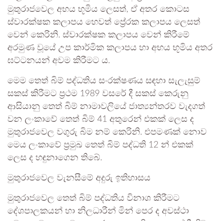
මුතුරාජවෙල අභය භූමිය ලෙසත්, ඒ අතර කොටස
ස්වාරක්ෂක කලාපය හෙවත් ප්‍රේරක කලාපය ලෙසත්
වෙන් කෙරිනි. ස්වාරක්ෂක කලාපය වෙන් කිරීමේ
අරමුණ වූයේ උප කාර්මික කලාපය හා අභය භූමිය අතර
ඝට්ටනයන් අවම කිරීමට ය.
මෙම තෙත් බිම් පද්ධතිය සංරක්ෂණය සඳහා සැලැසුම්
සකස් කිරීමට ප්‍රථම 1989 වසරේ දී සකස් කෙරුනු
ආසියානු තෙත් බිම් නාමාවලියේ ජාත්‍යන්තරව වැදගත්
වන ලංකාවේ තෙත් බිම් 41 අතුරෙන් එකක් ලෙස ද
මුතුරාජවෙල වගුරු බිම නම් කෙරිනි. එපමණක් නොව
මෙය ලංකාවේ ප්‍රමුඛ තෙත් බිම් පද්ධති 12 න් එකක්
ලෙස ද හඳුනාගෙන තිබේ.
මුතුරාජවෙල වැනසීමේ අදුරු ඉතිහාසය
මුතුරාජවෙල තෙත් බිම් පද්ධතිය විනාශ කිරීමට
දේශපාලකයන් හා නිලධාරීන් මින් පෙර ද අවස්ථා