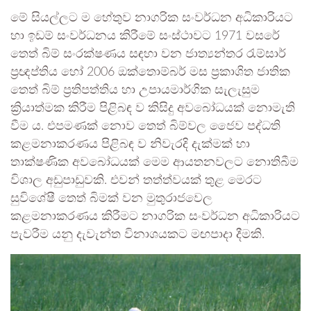
මේ සියල්ලට ම හේතුව නාගරික සංවර්ධන අධිකාරියට
හා ඉඩම් සංවර්ධනය කිරීමේ සංස්ථාවට 1971 වසරේ
තෙත් බිම් සංරක්ෂණය සඳහා වන ජාත්‍යන්තර රැම්සාර්
ප්‍රඥප්තිය හෝ 2006 ඔක්තොම්බර් මස ප්‍රකාශිත ජාතික
තෙත් බිම් ප්‍රතිපත්තිය හා උපායමාර්ගික සැලැසුම
ක්‍රියාත්මක කිරීම පිළිබඳ ව කිසිදු අවබෝධයක් නොමැති
වීම ය. එපමණක් නොව තෙත් බිම්වල ජෛව පද්ධති
කළමනාකරණය පිළිබඳ ව නිවැරදි දැක්මක් හා
තාක්ෂණික අවබෝධයක් මෙම ආයතනවලට නොතිබීම
විශාල අඩුපාඩුවකි. එවන් තත්ත්වයක් තුළ මෙරට
සුවිශේෂී තෙත් බිමක් වන මුතුරාජවෙල
කළමනාකරණය කිරීමට නාගරික සංවර්ධන අධිකාරියට
පැවරීම යනු දැවැන්ත විනාශයකට මඟපාදා දීමකි.