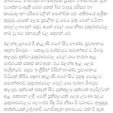
මාර්ගයයි. නාගරික හා කාර්මික ප්‍රදේශ ගණනාවක් පුරා
ව්‍යාප්ත ව ඇති මෙම තෙත් බිම වගුරු පරිසර හා
කඩොලාන පරිසර වලින් සමන්විත වේ. අතීතයේ සශ්‍රීක
කුඹුරු යායක් ලෙස ප්‍රචලිත වූ මෙය මුතු මෙන් වටිනා
සහල් ලබා දුන් රජුට අයත් වෙල් යාය නිසා මුතුරාජවෙල
නම් වූ බව ජනශැති වල සඳහන් වේ.
ඕලන්ද යුගයේ දී කැළණි ගගේ සිට භාණ්ඩ ප්‍රවාහනය
සඳහා මීගමුව – කොළඹ මාර්ගයට සමාන්තර ව මීගමු
කලපුව දක්වා මුතුරාජවෙල වෙල් යාය හරහා ඇළ
මාර්ගයක් සකස් කර ඇත. එය ඕලන්ද ඇළ ලෙස
හැදින්වේ. පසුව ඉංග්‍රීසීන් විසින් භාණ්ඩ ප්‍රවාහනය
විධිමත් කිරීම සඳහා කැළණි ගගේ සිට මුහුදු වෙරළට
සමාන්තරව මුතුරාජවෙල වෙල් යාය හරහා මීගමුව
කලපුව දක්වාත් එතැන් සිට පුත්තලම දක්වාත් හැමිල්ටන්
ඇළ සකසන ලදී. මෙහි ප්‍රතිඵලයක් ලෙස ලවණ ජලය
මුතුරාජවෙලට ගලා ඒම සිදු වීම නිසා වී වගාවට නුසුදුසු
තත්ත්වයක් උද්ගතවී ගොවිතැන අභාවයට පත් වී ඇත.