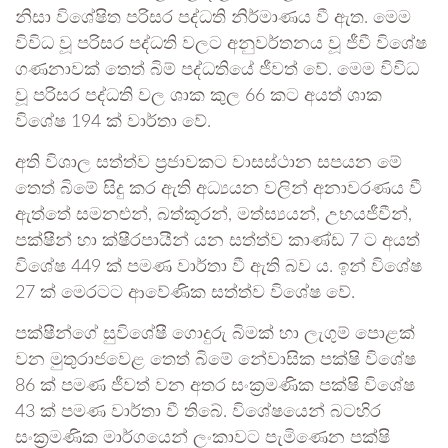
නිසා විශේෂිත පරිසර පද්ධති නිර්මාණය වී ඇත. මෙම
විවිධ වූ පරිසර පද්ධති වලට අනුවර්තනය වූ ජීවී විශේෂ
ගණනාවක් තෙත් බිම් පද්ධතියේ ජීවත් වේ. මෙම විවිධ
වූ පරිසර පද්ධති වල ශාක කුල 66 කට අයත් ශාක
විශේෂ 194 ක් වාර්තා වේ.
අති විශාල සත්ත්ව ප්‍රජාවකට වාසස්ථාන සපයන මේ
තෙත් බිමේ සිදු කර ඇති අධ්‍යයන වලින් අනාවරණය වී
ඇත්තේ සමනළුන්, බත්කූරන්, මත්ස්‍යයන්, උභයජීවීන්,
පක්ෂීන් හා ක්ෂීරපායීන් යන සත්ත්ව කාණ්ඩ 7 ට අයත්
විශේෂ 449 ක් පමණ වාර්තා වී ඇති බව ය. ඉන් විශේෂ
27 ක් මෙරටට ආවේණික සත්ත්ව විශේෂ වේ.
පක්ෂීන්ගේ සුවිශේෂී ගොදුරු බිමක් හා ලැගුම් පොළක්
වන මුතුරාජවෙළ තෙත් බිමේ නේවාසික පක්ෂි විශේෂ
86 ක් පමණ ජීවත් වන අතර සංක්‍රමණික පක්ෂි විශේෂ
43 ක් පමණ වාර්තා වී තිබේ. විශේෂයෙන් බටහිර
සංක්‍රමණික මාර්ගයෙන් ලංකාවට පැමිණෙන පක්ෂි