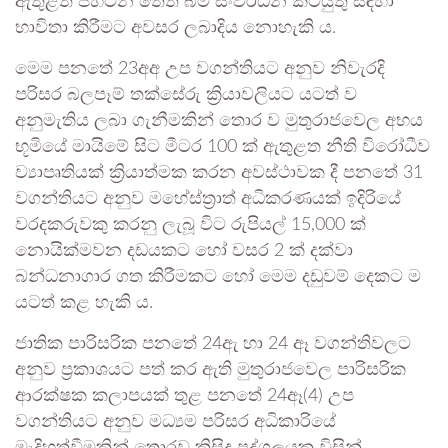
ඇතුළත පිහිටන තෙත් බිම් සංවර්ධන කටයුතු සඳහා
භාවිතා කිරීමට අවසර ලබාදිය නොහැකි ය.
මෙම පනතේ 23අඅ උප වගන්තියට අනුව නිවැරදි
පරිසර බලපෑම් තක්සේරු ක්‍රියාවලියට යටත් ව
අනුමැතිය ලබා ගැනීමකින් තොර ව මුතුරාජවෙල අභය
භූමියේ මායිමේ සිට මීටර 100 ක් ඇතුළත නීති විරෝධීව
ව්‍යාපෘතියක් ක්‍රියාත්මක කරන අවස්ථාවක දී පනතේ 31
වගන්තියට අනුව මහේස්ත්‍රාත් අධිකරණයක් ඉදිරියේ
වරදකරුවකු කරනු ලැබූ විට රුපියල් 15,000 ක්
නොයික්මවන දඩයකට හෝ වසර 2 ක් දක්වා
බන්ධනාගාර ගත කිරීමකට හෝ මෙම දඩුවම් දෙකට ම
යටත් කළ හැකි ය.
ජාතික පාරිසරික පනතේ 24ඇ හා 24 ඈ වගන්තිවලට
අනුව ප්‍රකාශයට පත් කර ඇති මුතුරාජවෙල පාරිසරික
ආරක්ෂක කලාපයක් තුළ පනතේ 24ඈ(4) උප
වගන්තියට අනුව මධ්‍යම පරිසර අධිකාරියේ
මැදිහත්වීමකින් තොරව කිසිදු පුද්ගලයකු විසින්