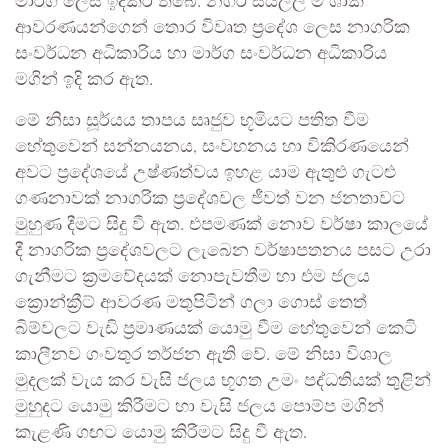
මාර්ග ලෙස ඉදිකර තිබේ. නගර සියල්ල ම ශාක
ආවරණයන්ගෙන් තොර විවෘත ප්‍රදේශ ලෙස නාගරික
සංවර්ධන අධිකාරිය හා මාර්ග සංවර්ධන අධිකාරිය
මගින් ඉදි කර ඇත.
මේ නිසා සූර්යය තාපය සෘජුව භූමියට පතිත වීම
හේතුවෙන් සන්නයනය, සංවහනය හා විකිරණයෙන්
අවට ප්‍රදේශයේ උෂ්ණත්වය ඉහළ යාම ඇතුළු ගැටළු
ගණනාවක් නාගරික ප්‍රදේශවල ජීවත් වන ජනතාවට
මුහුණ දීමට සිදු වී ඇත. එපමණක් නොව වර්ෂා කාලයේ
දී නාගරික ප්‍රදේශවලට ලැබෙන වර්ෂාපතනය පසට උරා
ගැනීමට ක්‍රමවේදයක් නොපැවතීම හා එම ජලය
ක්‍රොන්ක්‍රීට් ආවරණ මතුපිටින් ගලා ගොස් තෙත්
බිම්වලට වැඩි ප්‍රමාණයක් යොමු වීම හේතුවෙන් කෙටි
කාලීනව ගංවතුර තර්ජන ඇති වේ. මේ නිසා විශාල
මුදලක් වැය කර වැසි ජලය භූගත උමං පද්ධතියක් තුළින්
මුහුදට යොමු කිරීමට හා වැසි ජලය පොම්ප මගින්
කැළණි ගඟට යොමු කිරීමට සිදු වී ඇත.