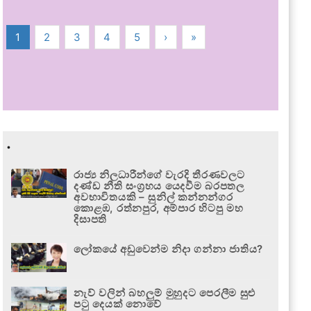
1
2
3
4
5
›
»
.
රාජ්‍ය නිලධාරීන්ගේ වැරදි තීරණවලට
දණ්ඩ නීති සංග්‍රහය යෙදවීම බරපතල
අවභාවිතයකි – සුනිල් කන්නන්ගර
කොළඹ, රත්නපුර, අම්පාර හිටපු මහ
දිසාපති
ලෝකයේ අඩුවෙන්ම නිදා ගන්නා ජාතිය?
නැව් වලින් බහලුම් මුහුදට පෙරලීම සුළු
පටු දෙයක් නොවේ