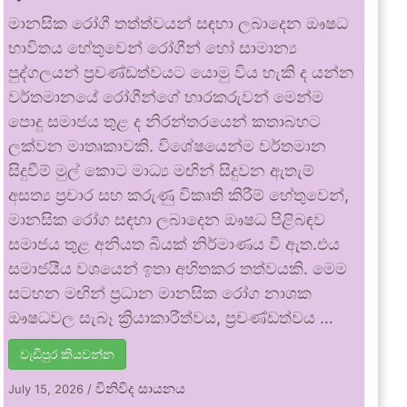
මානසික රෝගී තත්ත්වයන් සඳහා ලබාදෙන ඖෂධ
භාවිතය හේතුවෙන් රෝගීන් හෝ සාමාන්‍ය
පුද්ගලයන් ප්‍රචණ්ඩත්වයට යොමු විය හැකි ද යන්න
වර්තමානයේ රෝගීන්ගේ භාරකරුවන් මෙන්ම
පොදු සමාජය තුළ ද නිරන්තරයෙන් කතාබහට
ලක්වන මාතෘකාවකි. විශේෂයෙන්ම වර්තමාන
සිදුවීම් මුල් කොට මාධ්‍ය මඟින් සිදුවන ඇතැම්
අසත්‍ය ප්‍රචාර සහ කරුණු විකෘති කිරීම් හේතුවෙන්,
මානසික රෝග සඳහා ලබාදෙන ඖෂධ පිළිබඳව
සමාජය තුළ අනියත බියක් නිර්මාණය වී ඇත.එය
සමාජයීය වශයෙන් ඉතා අහිතකර තත්වයකි. මෙම
සටහන මඟින් ප්‍රධාන මානසික රෝග නාශක
ඖෂධවල සැබෑ ක්‍රියාකාරීත්වය, ප්‍රචණ්ඩත්වය …
වැඩිපුර කියවන්න
විනිවිද සායනය
July 15, 2026
/