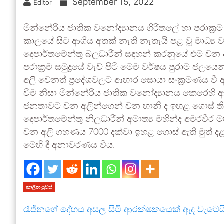
September 15, 2022
Editor
මින්නේරිය ජාතික වනෝද්‍යානය ගිරිතලේ හා පරාක්‍රම 
කාලයේ සිට ආගිය අතක් නැති නැතැයි පළ වූ මාධ්‍ය 
දෙපාර්තමේන්තු බලධාරීන් සඳහන් කරනුයේ එම වන 
පරාක්‍රම සමුද්‍රයේ වැව් පිටි මෙම වර්ෂය පුරාම ජල
අලි වෙනත් ප්‍රදේශවලට ආහාර සොයා සංක්‍රමණය වී 
වීම නිසා මින්නේරිය ජාතික වනෝද්‍යානය කෙරෙහි ඇ
ජනතාවට වන අලින්ගෙන් වන හානි ද ඉහළ ගොස් ත
දෙපාර්තමේන්තු නිලධාරීන් අමාත්‍ය මහින්ද අමරවීර 
වන අලි ගහණය 7000 දක්වා ඉහළ ගොස් ඇති මුත් දළ
මෙහි දී අනාවරණය විය.
කාලීන පුවත්
රැජිනගේ දේහය අසල සිටි ආරක්ෂකයෙක් ඇද වැටෙය