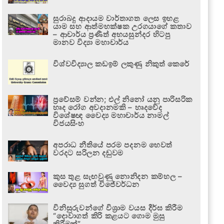
සුරාබදු ආදායම වාර්තාගත ලෙස ඉහළ
යාම සහ ආත්මභක්ෂක උරගයාගේ කතාව
– ආචාර්ය ප්‍රණීත් අභයසුන්දර හිටපු
මානව විද්‍යා මහාචාර්ය
විශ්වවිද්‍යාල කඩඉම් ලකුණු නිකුත් කෙරේ
ප්‍රවේසම් වන්න; එල් නිනෝ යනු පාරිසරික
හෘද රෝග අවදානමකි – හෘදවේද
විශේෂඥ වෛද්‍ය මහාචාර්ය නාමල්
විජයසිංහ
අපරාධ නීතියේ පරම පදනම හෙවත්
වරදට සරිලන දඬුවම
කුස තුළ සැඟවුණු නොනිදන කම්හල –
වෛද්‍ය සුගත් විජේවර්ධන
විනිසුරුවන්ගේ විශ්‍රාම වයස දීර්ඝ කිරීම
“දොවාගත් කිරි කළයට ගොම මුසු
කිරීමක්”