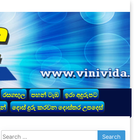
රසගඟුල
පහන් ටැඹ
ඉරා අදුරුපට
න්
දොස් දුරු කරවන දොස්තර උපදෙස්