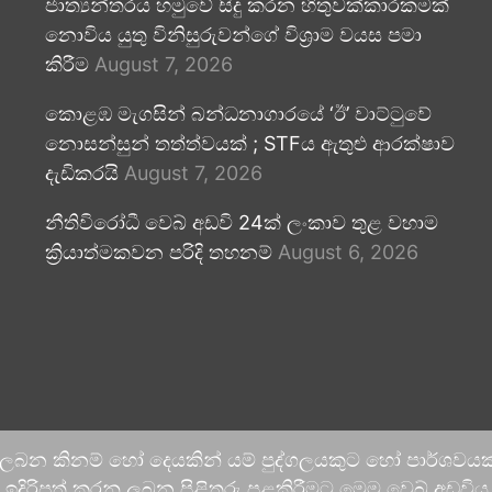
ජාත්‍යන්තරය හමුවේ සිදු කරන හිතුවක්කාරකමක්
නොවිය යුතු විනිසුරුවන්ගේ විශ්‍රාම වයස පමා
කිරීම
August 7, 2026
කොළඹ මැගසින් බන්ධනාගාරයේ ‘ඊ’ වාට්ටුවේ
නොසන්සුන් තත්ත්වයක් ; STFය ඇතුළු ආරක්ෂාව
දැඩිකරයි
August 7, 2026
නීතිවිරෝධී වෙබ් අඩවි 24ක් ලංකාව තුළ වහාම
ක්‍රියාත්මකවන පරිදි තහනම්
August 6, 2026
 ලබන කිනම් හෝ දෙයකින් යම් පුද්ගලයකුට හෝ පාර්ශවයකට
දිරිපත් කරනු ලබන පිළිතුරු පළකිරීමට මෙම වෙබ් අඩවිය ආච