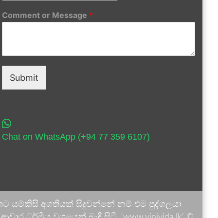
Comment or Message
*
Submit
Chat on WhatsApp (+94 77 359 6107)
 යම්කිසි අගතියක් සිදුවන්නේ නම් එම පුද්ගලයා
ාර ධර්මීය වශයෙන් බැඳී සිටී. 'www.vinivida.lk' ©