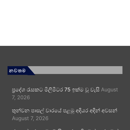
නවතම
ප්‍රදේශ රැසකට මිලිමීටර 75 ඉක්ම වූ වැසි
August
7, 2026
තුන්වන පාසල් වාරයේ පළමු අදියර අදින් අවසන්
August 7, 2026