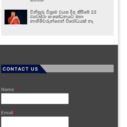
විනිසුරු විශ්‍රාම වයස දිගු කිරීමේ 22
ව්‍යවස්ථා සංශෝධනයට මහා
නාහිමිවරුන්ගෙන් විරෝධයක් නෑ
CONTACT US
Name
*
Email
*