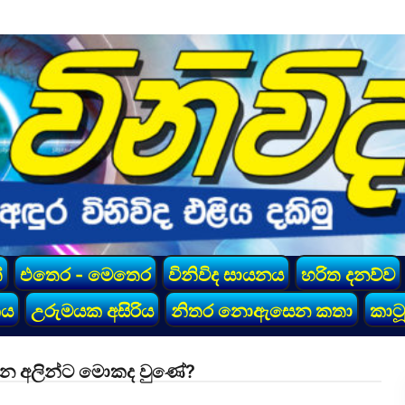
්
එතෙර - මෙතෙර
විනිවිද සායනය
හරිත දනව්ව
කය
උරුමයක අසිරිය
නිතර නොඇසෙන කතා
කාටූ
රිත වන අලින්ට මොකද වුණේ?