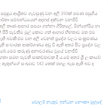
සමුද්‍රය ආශ්‍රිතව ගැවසුණු වන අලි 350ක් පමණ පසුගිය
වාර්තා සම්බන්ධයෙන් අදහස් දක්වන වනජීවී
අලි තෘණ ආහාර සපයා ගන්නා ගිරිතලේ, මින්නේරිය හා
යෙන් පිරී පැවතීම මුල් කොට ගත් ආහාර හිඟතාව මත එම
ඇති බවකි.එම වන අලි වෙනත් ප්‍රදේශ වලට සංක්‍රමණය
ති සංචාරක ආකර්ශණය අඩු වී ඇති අතර පිට ප්‍රදේශ වල
ිබේ.මෙම කරුණු අනාවරණය වූයේ වනජීවී
මහතා සමඟ පැවති සාකච්ඡාවක දී ය.මේ අතර ශ්‍රී ලංකාවේ
 ඇතුන්ගේ සංඛ්‍යාව 142 තෙක් පහළ බැස ඇති බව ද
ි
ඩොලර් නැතුව ඉන්ධන නෞකා මුහුදේ