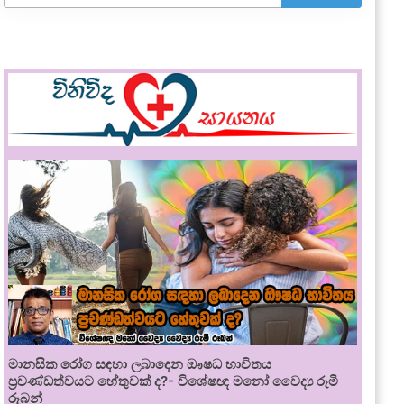
මානසික රෝග සඳහා ලබාදෙන ඖෂධ භාවිතය
ප්‍රචණ්ඩත්වයට හේතුවක් ද?- විශේෂඥ මනෝ වෛද්‍ය රූමි
රූබන්