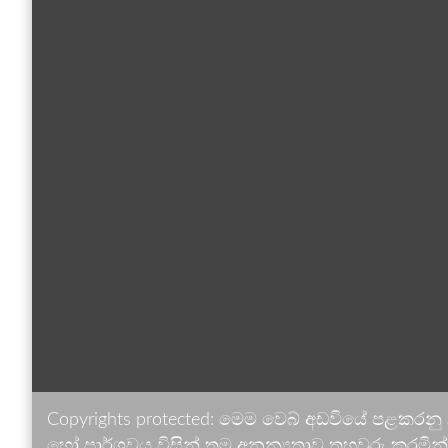
Copyrights protected: මෙම වෙබ් අඩවියේ පළකරනු
හෝ පාර්ශවය විසින් තම අනන්‍යතාව තහවුරු කරමින් ඉ