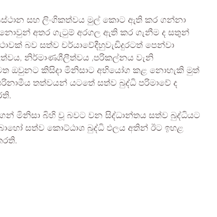
ස්ථාන සහ ලිංගිකත්වය මුල් කොට ඇති කර ගන්නා
නොවුන් අතර ගැටුම් අරගල ඇති කර ගැනීම ද සතුන්
ථාවක් බව සත්ව චර්යාවේදීහුවැඩිදුරටත් පෙන්වා
ීලීත්වය, නිර්මාණශීලීත්වය ,පරිකල්නය වැනි
ම මත ඔවුනට කිසිදා මිනිසාට අභියෝග කළ නොහැකි මුත්
පරිනාමීය තත්වයන් යටතේ සත්ව බුද්ධි පරිමාවේ ද
ති.
මිනිසා බිහි වූ බවට වන සිද්ධාන්තය සත්ව බුද්ධියට
ෝ සත්ව කොට්ඨාශ බුද්ධි ඵලය අතින් ඊට ඉහළ
රති.