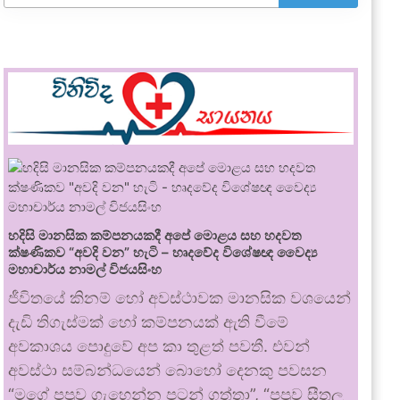
හදිසි මානසික කම්පනයකදී අපේ මොළය සහ හදවත
ක්ෂණිකව “අවදි වන” හැටි – හෘදවේද විශේෂඥ වෛද්‍ය
මහාචාර්ය නාමල් විජයසිංහ
ජීවිතයේ කිනම් හෝ අවස්ථාවක මානසික වශයෙන්
දැඩි තිගැස්මක් හෝ කම්පනයක් ඇති වීමේ
අවකාශය පොදුවේ අප කා තුළත් පවතී. එවන්
අවස්ථා සම්බන්ධයෙන් බොහෝ දෙනකු පවසන
“මගේ පපුව ගැහෙන්න පටන් ගත්තා”, “පපුව සීතල