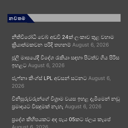
නවතම
නීතිවිරෝධී වෙබ් අඩවි 24ක් ලංකාව තුළ වහාම
ක්‍රියාත්මකවන පරිදි තහනම්
August 6, 2026
ජූලි මාසයේදී විදේශ රැකියා සඳහා පිටත්ව ගිය පිරිස
ඉහළට
August 6, 2026
ජැෆ්නා කිංග්ස් LPL අවසන් සටනට
August 6,
2026
විනිසුරුවරුන්ගේ විශ්‍රාම වයස ඉහළ දැමීමෙන් නඩු
ප්‍රමාදයට විසඳුමක් නැහැ
August 6, 2026
ප්‍රදේශ කිහිපයකට අද පැය 05කට ජලය කැපේ
August 6, 2026