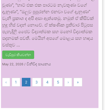
වුණා”, “හාට් එක එක පාරටම නැවතුණා වගේ
දැනුණා”, “ඔලුව පුපුරන්න එනවා වගේ දැනුණා”
වැනි ප්‍රකාශ ද අපි අසා ඇත්තෙමු. නමුත් ඒ කිසිවක්
හුදු හිස් වදන් නොවේ. ඒ ක්ෂණික ප්‍රතිචාර පිටුපස
පැහැදිලි ජෛව විද්‍යාත්මක සහ මනෝ විද්‍යාත්මක
පදනමක් පවතී. මෙයින් අපගේ මොළය සහ හෘදය
වස්තුව …
වැඩිපුර කියවන්න
විනිවිද සායනය
May 22, 2026
/
‹
1
2
3
4
5
›
»