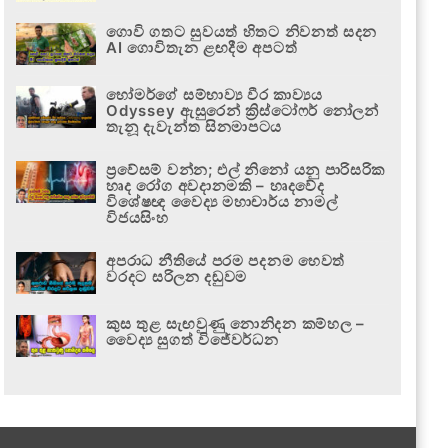
ගොවි ගතට සුවයත් හිතට නිවනත් සදන
AI ගොවිතැන ළඟදීම අපටත්
හෝමර්ගේ සම්භාව්‍ය වීර කාව්‍යය
Odyssey ඇසුරෙන් ක්‍රිස්ටෝෆර් නෝලන්
තැනූ දැවැන්ත සිනමාපටය
ප්‍රවේසම් වන්න; එල් නිනෝ යනු පාරිසරික
හෘද රෝග අවදානමකි – හෘදවේද
විශේෂඥ වෛද්‍ය මහාචාර්ය නාමල්
විජයසිංහ
අපරාධ නීතියේ පරම පදනම හෙවත්
වරදට සරිලන දඬුවම
කුස තුළ සැඟවුණු නොනිදන කම්හල –
වෛද්‍ය සුගත් විජේවර්ධන