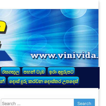
රසගඟුල
පහන් ටැඹ
ඉරා අදුරුපට
න්
දොස් දුරු කරවන දොස්තර උපදෙස්