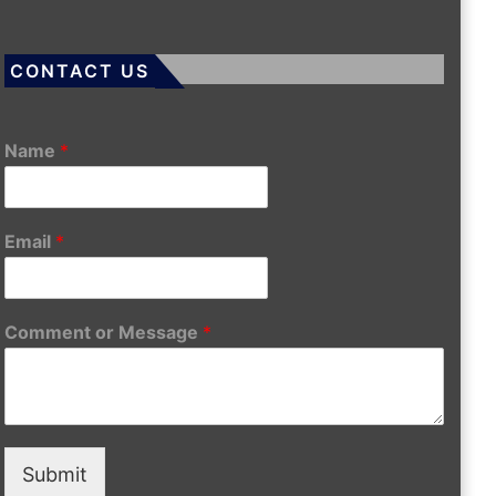
CONTACT US
Name
*
Email
*
Comment or Message
*
Submit