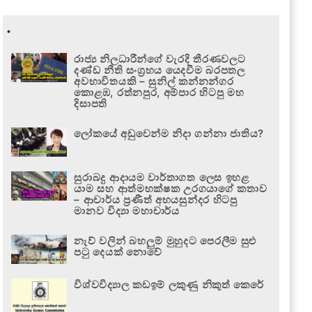
.
රාජ්‍ය නිලධාරීන්ගේ වැරදි තීරණවලට
දණ්ඩ නීති සංග්‍රහය යෙදවීම බරපතල
අවභාවිතයකි – සුනිල් කන්නන්ගර
කොළඹ, රත්නපුර, අම්පාර හිටපු මහ
දිසාපති
ලෝකයේ අඩුවෙන්ම නිදා ගන්නා ජාතිය?
සුරාබදු ආදායම වාර්තාගත ලෙස ඉහළ
යාම සහ ආත්මභක්ෂක උරගයාගේ කතාව
– ආචාර්ය ප්‍රණීත් අභයසුන්දර හිටපු
මානව විද්‍යා මහාචාර්ය
නැව් වලින් බහලුම් මුහුදට පෙරලීම සුළු
පටු දෙයක් නොවේ
විශ්වවිද්‍යාල කඩඉම් ලකුණු නිකුත් කෙරේ