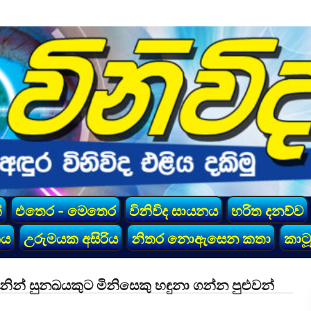
්
එතෙර - මෙතෙර
විනිවිද සායනය
හරිත දනව්ව
කය
උරුමයක අසිරිය
නිතර නොඇසෙන කතා
කාටූ
නින් සුනඛයකුට මිනිසෙකු හඳුනා ගන්න පුළුවන්