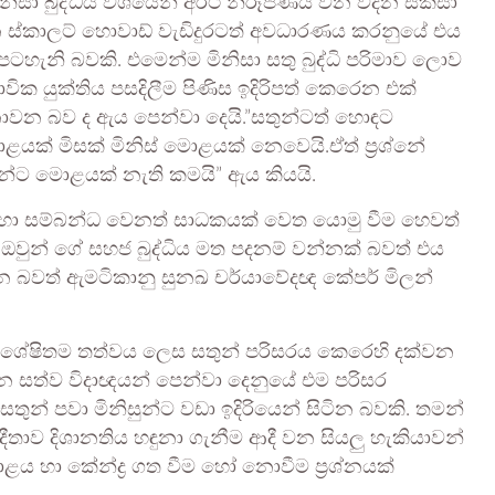
ිනිසා බුද්ධිය වශයෙන් අර්ථ නිරූපණය වන වදන සකසා
වසන ස්කාලට් හොවාඩ් වැඩිදුරටත් අවධාරණය කරනුයේ එය
පටහැනි බවකි. එමෙන්ම මිනිසා සතු බුද්ධි පරිමාව ලොව
වික යුක්තිය පසදිලීම පිණිස ඉදිරිපත් කෙරෙන එක්
නොවන බව ද ඇය පෙන්වා දෙයි.”සතුන්ටත් හොඳට
යක් මිසක් මිනිස් මොළයක් නෙවෙයි.ඒත් ප්‍රශ්නේ
ුන්ට මොළයක් නැති කමයි” ඇය කියයි.
ය හා සම්බන්ධ වෙනත් සාධකයක් වෙත යොමු වීම හෙවත්
ව ඔවුන් ගේ සහජ බුද්ධිය මත පදනම් වන්නක් බවත් එය
රන බවත් ඇමටිකානු සුනඛ චර්යාවේදඥ කේපර් මිලන්
 විශේෂිතම තත්වය ලෙස සතුන් පරිසරය කෙරෙහි දක්වන
 සත්ව විදාඥයන් පෙන්වා දෙනුයේ එම පරිසර
සතුන් පවා මිනිසුන්ට වඩා ඉදිරියෙන් සිටින බවකි. තමන්
තාව දිශානතිය හඳුනා ගැනීම ආදී වන සියලු හැකියාවන්
ළය හා කේන්ද්‍ර ගත වීම හෝ නොවීම ප්‍රශ්නයක්