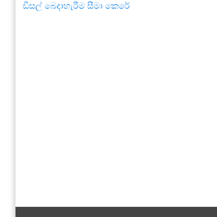
ඩීසල් බෙදාහැරීම සීමා කෙරේ