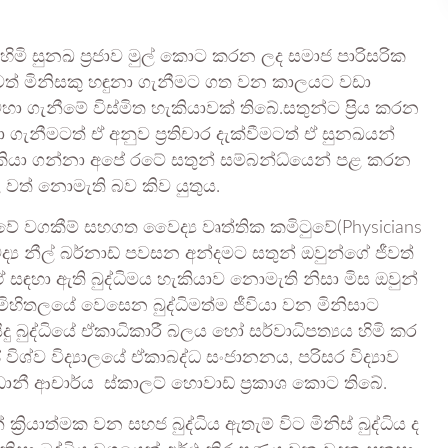
හිමි සුනඛ ප්‍රජාව මුල් කොට කරන ලද සමාජ පාරිසරික
ත් මිනිසකු හඳුනා ගැනීමට ගත වන කාලයට වඩා
ා ගැනීමේ විස්මිත හැකියාවක් තිබේ.සතුන්ට ප්‍රිය කරන
 ගැනීමටත් ඒ අනුව ප්‍රතිචාර දැක්වීමටත් ඒ සුනඛයන්
 කියා ගන්නා අපේ රටේ සතුන් සම්බන්ධ්යෙන් පළ කරන
ත් නොමැති බව කිව යුතුය.
ාවේ වගකීම් සහගත වෛද්‍ය වෘත්තික කමිටුවේ(Physicians
ෛද්‍ය නීල් බර්නාඩ් පවසන අන්දමට සතුන් ඔවුන්ගේ ජීවත්
ඒ සඳහා ඇති බුද්ධිමය හැකියාව නොමැති නිසා මිස ඔවුන්
ිතලයේ වෙසෙන බුද්ධිමත්ම ජීවියා වන මිනිසාට
ිදු බුද්ධියේ ඒකාධිකාරී බලය හෝ සර්වාධිපත්‍යය හිමි කර
ිශ්ව විද්‍යාලයේ ඒකාබද්ධ සංජානනය, පරිසර විද්‍යාව
ධානී ආචාර්ය ස්කාලට් හොවාඩ් ප්‍රකාශ කොට තිබේ.
‍රියාත්මක වන සහජ බුද්ධිය ඇතැම් විට මිනිස් බුද්ධිය ද