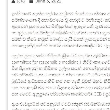
June 5, 2022
Editor
ඉන්දියාවේ බැන්ගලෝරය ආශ්‍රිතව ජීවත් වන නිවාස අ
සමීක්ෂණයක දී අනාවරණය වූ අන්දමට මිනිසකුට තව
අඩුවෙන් සුනඛයන්ට මිනිසුන්ගේ ඇතැම් ගති ගුණ වටහ
හා අප්‍රිය කරන මිනිසුන් ක්ෂණිකව වෙන් කොට හඳුනා
සමත් ව තිබේ.නමුත් බෞද්ධ යැයි මහත් උජාරුවෙන්
නොසැලකිලිමත් ස්වභාවය බොහෝ අබෞද්ධ රට වල ව
ලෝක ප්‍රකට සත්ව හිමිකම් ක්‍රියාධරයකු වන ඇමරික
committee for responsible medicine ) නිර්මාතෲ ව
වීම පිළිබඳ මූලික හිමිකම් ඉල්ලා සටන් නොවදිනුයේ 
තම හිමිකම් ගැන නොතකන නිසා නොවේ.මේ අතර මිහ
බුද්ධියේ ආධිපත්‍යය හිමි කර ගත හැකි වුවත් ඔහුට කිස
ගත නොහැකි බව ප්‍රකට විද්‍යාඥ වරියක වන මොනාෂ් ව
සහ ජෛව අනුප්‍රාණ පර්යේෂණ කණ්ඩායම්(ICEB ) ප්‍ර
ඇය වැඩිදුරටත් පවසනුයේ විවිධ සතුන් සම්බන්ධයෙන් ක්