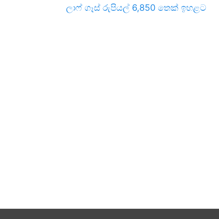
ලාෆ් ගෑස් රුපියල් 6,850 තෙක් ඉහළට