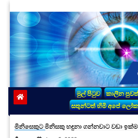
Skip
to
content
vinivida.lk
මුල් පිටුව
කාලීන පුවත
සතුන්ටත් හිමි අපේ ලෝ
මිනිසෙකුට මිනිසකු හඳුනා ගන්නවාට වඩා ඉක්ම