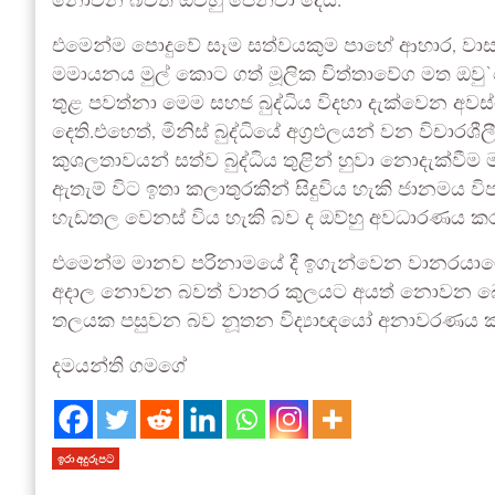
නොවන බවත් ඔව්හු පෙන්වා දෙයි.
එමෙන්ම පොදුවේ සෑම සත්වයකුම පාහේ ආහාර, වාස
මමායනය මුල් කොට ගත් මූලික චිත්තාවේග මත ඔවු`
තුළ පවත්නා මෙම සහජ බුද්ධිය විදහා දැක්වෙන අවස්
දෙති.එහෙත්, මිනිස් බුද්ධියේ අග්‍රඵලයන් වන විචාරශ
කුශලතාවයන් සත්ව බුද්ධිය තුළින් හුවා නොදැක්වී
ඇතැම් විට ඉතා කලාතුරකින් සිදුවිය හැකි ජානමය වි
හැඩතල වෙනස් විය හැකි බව ද ඔව්හු අවධාරණය කර
එමෙන්ම මානව පරිනාමයේ දී ඉගැන්වෙන වානරයාගෙන් 
අදාල නොවන බවත් වානර කුලයට අයත් නොවන බොහ
තලයක පසුවන බව නූතන විද්‍යාඥයෝ අනාවරණය ක
දමයන්ති ගමගේ
ඉරා අදුරුපට