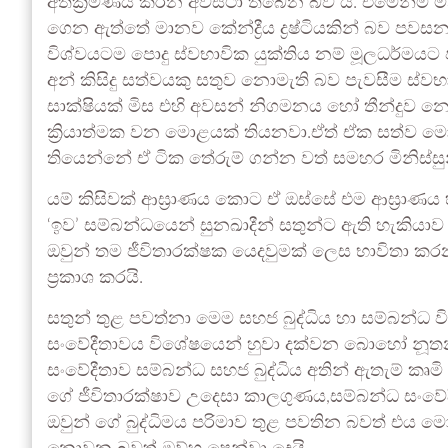
අතික්‍රමණය කරන අවස්ථා තිබෙන බව ය. එමෙන්ම ම
ගෙන ඇත්තේ මානව කේන්ද්‍රීය ද්‍රෂ්ටියකින් බව ප
විශ්වයටම පොදු ස්වභාවික යුක්තිය නම් මූලධර්මයට 
අන් කිසිදු සත්වයකු සතුව නොමැති බව පැවසීම ස්වභා
සාක්ෂියක් මිස එහි අවසන් නිගමනය හෝ තීන්දුව 
ක්‍රියාත්මක වන මොළයක් තියනවා.ඒත් ඒක සත්ව මොළ
තියෙන්නේ ඒ ටික තේරුම් ගන්න වත් සමහර මිනිස්ස
යම් කිසිවක් ආඝ්‍රාණය කොට ඒ ඔස්සේ එම ආඝ්‍රාණ
‘ඉව’ සම්බන්ධයෙන් සුනඛාදීන් සතුන්ට ඇති හැකියා
ඔවුන් තම ජීවිතාරක්ෂක යෙදවුමක් ලෙස භාවිතා ක
ප්‍රකාශ කරයි.
සතුන් තුළ පවත්නා මෙම සහජ බුද්ධිය හා සම්බන්ධ
සංවේදීතාවය විශේෂයෙන් හුවා දක්වන බොහෝ නූතන
සංවේදීතාව සම්බන්ධ සහජ බුද්ධිය අතින් ඇතැම් කෘමි 
ගේ ජීවිතාරක්ෂාව උදෙසා කාලගුණය,සම්බන්ධ සංවේදී
ඔවුන් ගේ බුද්ධිමය පරිමාව තුළ පවතින බවත් එය මො