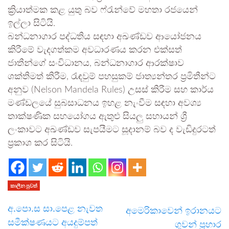
ක්‍රියාත්මක කළ යුතු බව ෆ්රැන්වේ මහතා රජයෙන්
ඉල්ලා සිටියි.
බන්ධනාගාර පද්ධතිය සඳහා අඛණ්ඩව ආයෝජනය
කිරීමේ වැදගත්කම අවධාරණය කරන එක්සත්
ජාතීන්ගේ සංවිධානය, බන්ධනාගාර ආරක්ෂාව
ශක්තිමත් කිරීම, රැඳවුම් පහසුකම් ජාත්‍යන්තර ප්‍රමිතීන්ට
අනුව (Nelson Mandela Rules) උසස් කිරීම සහ කාර්ය
මණ්ඩලයේ සුබසාධනය ඉහළ නැංවීම සඳහා අවශ්‍ය
තාක්ෂණික සහයෝගය ඇතුළු සියලු සහායන් ශ්‍රී
ලංකාවට අඛණ්ඩව සැපයීමට සූදානම් බව ද වැඩිදුරටත්
ප්‍රකාශ කර සිටියි.
කාලීන පුවත්
අ.පො.ස සා.පෙළ නැවත
අමෙරිකාවෙන් ඉරානයට
සමීක්ෂණයට අයදුම්පත්
ගුවන් ප්‍රහාර