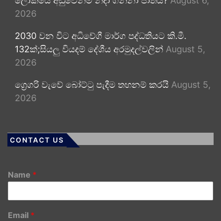
ලෝකයේ අඩුවෙන්ම නිදා ගන්නා ජාතිය?
August 6,
2026
2030 වන විට අධිවේගී මාර්ග පද්ධතියට කි.මී.
132ක්;සියලු වියදම් දේශීය අරමුදල්වලින්
August 5,
2026
ග්‍රෙගරි වැවේ බෝට්ටු පැදීම තහනම් කරයි
August 5,
2026
CONTACT US
Name
*
Email
*