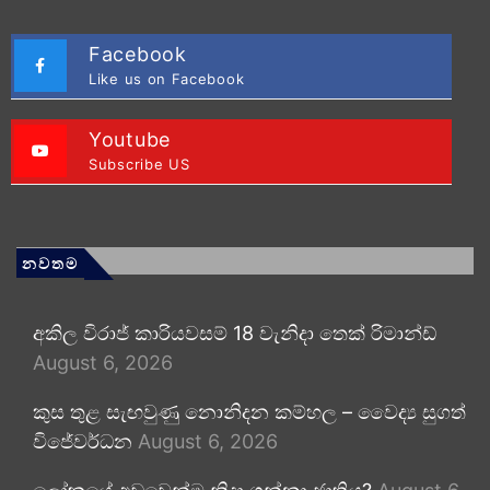
Facebook
Like us on Facebook
Youtube
Subscribe US
නවතම
අකිල විරාජ් කාරියවසම් 18 වැනිදා තෙක් රිමාන්ඩ්
August 6, 2026
කුස තුළ සැඟවුණු නොනිදන කම්හල – වෛද්‍ය සුගත්
විජේවර්ධන
August 6, 2026