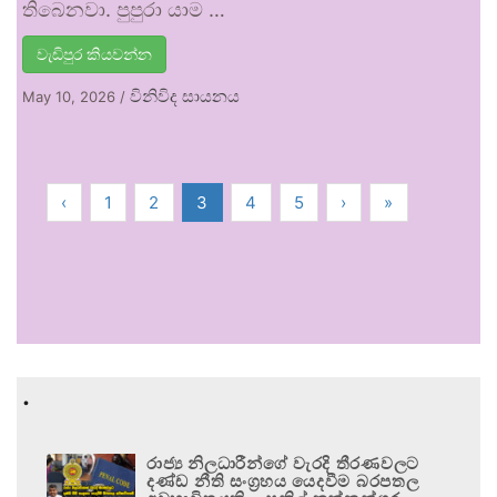
තිබෙනවා. පුපුරා යාම …
වැඩිපුර කියවන්න
විනිවිද සායනය
May 10, 2026
/
‹
1
2
3
4
5
›
»
.
රාජ්‍ය නිලධාරීන්ගේ වැරදි තීරණවලට
දණ්ඩ නීති සංග්‍රහය යෙදවීම බරපතල