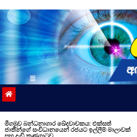
Skip
to
content
vinivida.lk
මීගමුව බන්ධනාගාර ඛේදවාචකය: එක්සත්
ජාතීන්ගේ සංවිධානයෙන් රජයට ඉල්ලීම් මාලාවක්
සහ දැඩි කණගාටුව