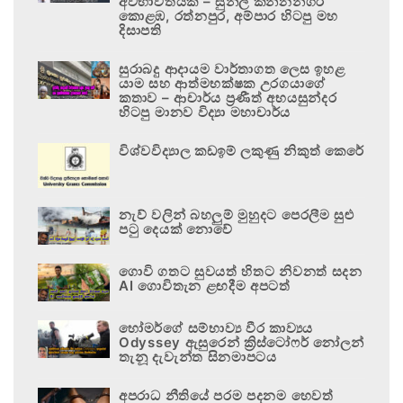
අවභාවිතයකි – සුනිල් කන්නන්ගර
කොළඹ, රත්නපුර, අම්පාර හිටපු මහ
දිසාපති
සුරාබදු ආදායම වාර්තාගත ලෙස ඉහළ
යාම සහ ආත්මභක්ෂක උරගයාගේ
කතාව – ආචාර්ය ප්‍රණීත් අභයසුන්දර
හිටපු මානව විද්‍යා මහාචාර්ය
විශ්වවිද්‍යාල කඩඉම් ලකුණු නිකුත් කෙරේ
නැව් වලින් බහලුම් මුහුදට පෙරලීම සුළු
පටු දෙයක් නොවේ
ගොවි ගතට සුවයත් හිතට නිවනත් සදන
AI ගොවිතැන ළඟදීම අපටත්
හෝමර්ගේ සම්භාව්‍ය වීර කාව්‍යය
Odyssey ඇසුරෙන් ක්‍රිස්ටෝෆර් නෝලන්
තැනූ දැවැන්ත සිනමාපටය
අපරාධ නීතියේ පරම පදනම හෙවත්