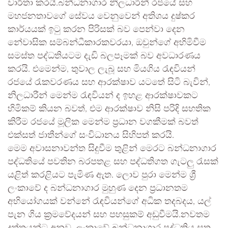
වාර්තා කරයි.බන්ධනාගාර නිලධාරීන් රජයේ සහ
මහජනතාවගේ සේවය වෙනුවෙන් අතිශය දුෂ්කර
කාර්යයක් ඉටු කරන පිරිසක් බව පෙන්වා දෙන
නේවාසික සම්බන්ධීකාරකවරයා, ඔවුන්ගේ අහිමිවීම
සමස්ත පද්ධතියටම දැඩි බලපෑමක් බව අවධාරණය
කරයි. එමෙන්ම, තුවාල ලැබූ සහ මියගිය රැඳවියන්
රජයේ රැකවරණය සහ ආරක්ෂාව යටතේ සිටි බැවින්,
නිලධාරීන් මෙන්ම රැඳවියන් ද ඉහළ ආරක්ෂාවකට
හිමිකම් කියන බවත්, එම ආරක්ෂාව නිසි පරිදි සහතික
කිරීම රජයේ මූලික මෙන්ම ප්‍රධාන වගකීමක් බවත්
එක්සත් ජාතීන්ගේ සංවිධානය සිහිපත් කරයි.
මෙම අවාසනාවන්ත සිදුවීම තුළින් මෙරට බන්ධනාගාර
පද්ධතියේ පවතින බරපතළ සහ පද්ධතිගත ගැටලු රැසක්
යළිත් කරළියට පැමිණ ඇත. ලොව පුරා මෙන්ම ශ්‍රී
ලංකාවේ ද බන්ධනාගාර මුහුණ දෙන ප්‍රධානතම
අභියෝගයක් වන්නේ රැඳවියන්ගේ අධික තදබදය, යල්
පැන ගිය ක්‍රමවේදයන් සහ පහසුකම් අඩුවීමයි.නවතම