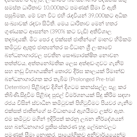
දත්තයන්ට අනුව, ලංකාවේ බන්ධනාගාර පද්ධතිය සතු
සමස්ත ධාරිතාව 10,000කට පමණක් සීමා වී ඇති
පසුබිමක, මේ වන විට එහි රැඳවියන් 39,000කට අධික
සංඛ්‍යාවක් රඳවා සිටිති. මෙය ධාරිතාව මෙන් හතර
ගුණයකට ආසන්න (390% කට වැඩි) අතිවිශාල
තදබදයකි. මීට පෙර ද එක්සත් ජාතීන්ගේ මානව හිමිකම්
කමිටුව ඇතුළු ජාත්‍යන්තර සංවිධාන ශ්‍රී ලංකාවේ
බන්ධනාගාරවල පවතින සෞඛ්‍යාරක්ෂිත නොවන
තත්ත්වය, අත්තනෝමතික ලෙස අත්අඩංගුවට ගැනීම්
සහ නඩු විභාගයකින් තොරව දීර්ඝ කාලයක් රිමාන්ඩ්
බන්ධනාගාරගත කර තැබීම (Prolonged Pre-trial
Detention) පිළිබඳව දිගින් දිගටම කනස්සල්ල පළ කර
තිබිණි.සිදුවීම පිළිබඳ පුළුල් විමර්ශනයක් සිදු කිරීම සඳහා
රජය විසින් ස්වාධීන කමිටුවක් පිහිටුවීමට පියවර ගැනීම
එක්සත් ජාතීන්ගේ සංවිධානයේ ඇගයීමට ලක්ව ඇත.
එම කමිටුව මගින් ඉදිරිපත් කරනු ලබන නිර්දේශයන්
සහ බන්ධනාගාර ප්‍රතිසංස්කරණ හුදු ලේඛනවලට
පමණක් සීමා නොකර, ප්‍රායෝගිකව අනිවාර්යයෙන්ම