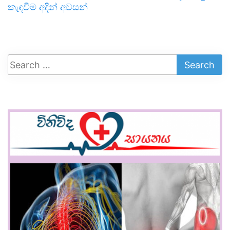
කැඳවීම අදින් අවසන්