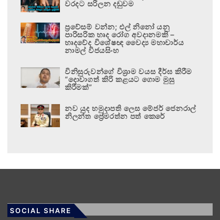
වරදට සරිලන දඬුවම
ප්‍රවේසම් වන්න; එල් නිනෝ යනු
පාරිසරික හෘද රෝග අවදානමකි –
හෘදවේද විශේෂඥ වෛද්‍ය මහාචාර්ය
නාමල් විජයසිංහ
විනිසුරුවන්ගේ විශ්‍රාම වයස දීර්ඝ කිරීම
“දොවාගත් කිරි කළයට ගොම මුසු
කිරීමක්”
නව යුද හමුදාපති ලෙස මේජර් ජෙනරාල්
නිලන්ත ප්‍රේමරත්න පත් කෙරේ
SOCIAL SHARE