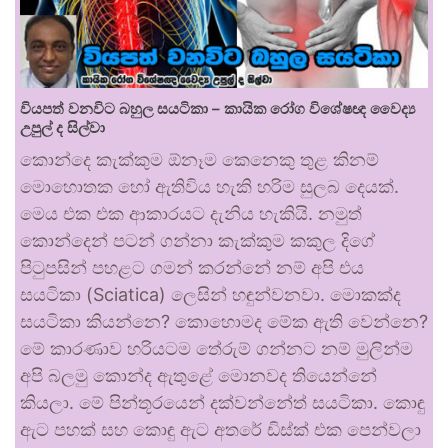
වියපත් වනවිට බහුල සයටිකා – කායික රෝග විශේෂඥ වෛද්‍ය
උපුල් ද සිල්වා
කොන්දෙ කැක්කුම ඕනෑම කෙනෙකු තුළ කිනම්
මොහොතක හෝ ඇතිවිය හැකි හරිම සුලබ දෙයක්.
මෙය එක එක ආකාරයට දැනිය හැකියි. නමුත්
කොන්දෙන් පටන් ගන්නා කැක්කුම කකුල දිගේ
පිටුපසින් පහළට ගමන් කරන්නේ නම් අපි එය
සයටිකා (Sciatica) ලෙසින් හඳුන්වනවා. මොකක්ද
සයටිකා කියන්නෙ? කොහොමද මේක ඇති වෙන්නෙ?
මේ කාරණාව හරියටම තේරුම් ගන්නට නම් මුලින්ම
අපි බලමු කොන්ද ඇතුළේ මොනවද තියෙන්නේ
කියලා. මේ පින්තූරයෙන් දක්වන්නේත් සයටිකා. කොඳු
ඇට පහක් සහ කොඳු ඇට අතරේ ඩිස්ක් එක පෙන්වලා