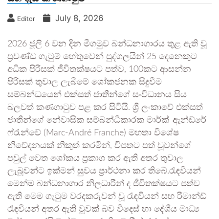
July 8, 2026
Editor
2026 ජූලි 6 වන දින මීගමුව බන්ධනාගාරය තුළ ඇති වූ
ප්‍රචණ්ඩ ගැටුම් හේතුවෙන් පුද්ගලයින් 25 දෙනෙකුට
අධික පිරිසක් ජීවිතක්ෂයට පත්ව, 100කට ආසන්න
පිරිසක් තුවාල ලැබීමේ ශෝකජනක සිදුවීම
සම්බන්ධයෙන් එක්සත් ජාතීන්ගේ සංවිධානය සිය
බලවත් කණගාටුව පළ කර සිටියි. ශ්‍රී ලංකාවේ එක්සත්
ජාතීන්ගේ නේවාසික සම්බන්ධීකාරක මාර්ක්-ඇන්ඩ්රේ
ෆ්රැන්වේ (Marc-André Franche) මහතා විශේෂ
නිවේදනයක් නිකුත් කරමින්, විපතට පත් වූවන්ගේ
පවුල් වෙත ශෝකය ප්‍රකාශ කර ඇති අතර තුවාල
ලැබූවන්ට ඉක්මන් සුවය ප්‍රාර්ථනා කර තිබේ.රැඳවියන්
මෙන්ම බන්ධනාගාර නිලධාරීන් ද ජීවිතක්ෂයට පත්ව
ඇති මෙම ගැටුම වරදකරුවන් වූ රැඳවියන් සහ රිමාන්ඩ්
රැඳවියන් අතර ඇති වූවක් බව විදෙස් හා දේශීය මාධ්‍ය