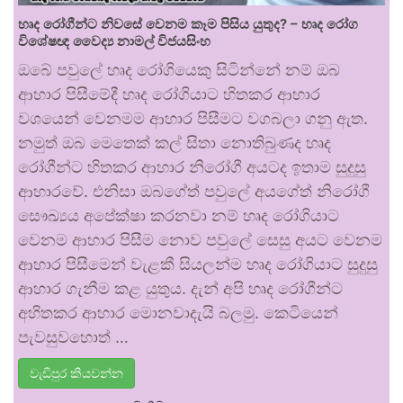
හෘද රෝගීන්ට නිවසේ වෙනම කෑම පිසිය යුතුද? – හෘද රෝග
විශේෂඥ වෛද්‍ය නාමල් විජයසිංහ
ඔබේ පවුලේ හෘද රෝගියෙකු සිටින්නේ නම් ඔබ
ආහාර පිසීමේදී හෘද රෝගියාට හිතකර ආහාර
වශයෙන් වෙනමම ආහාර පිසීමට වගබලා ගනු ඇත.
නමුත් ඔබ මෙතෙක් කල් සිතා නොතිබුණද හෘද
රෝගීන්ට හිතකර ආහාර නිරෝගී අයටද ඉතාම සුදුසු
ආහාරවේ. එනිසා ඔබගේත් පවුලේ අයගේත් නිරෝගී
සෞඛ්‍යය අපේක්ෂා කරනවා නම් හෘද රෝගියාට
වෙනම ආහාර පිසීම නොව පවුලේ සෙසු අයට වෙනම
ආහාර පිසීමෙන් වැළකී සියලන්ම හෘද රෝගියාට සුදුසු
ආහාර ගැනීම කළ යුතුය. දැන් අපි හෘද රෝගීන්ට
අහිතකර ආහාර මොනවාදැයි බලමු. කෙටියෙන්
පැවසුවහොත් …
වැඩිපුර කියවන්න