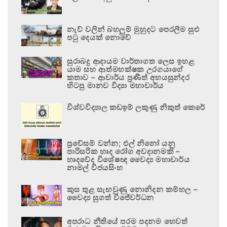
නැව් වලින් බහලුම් මුහුදට පෙරලීම සුළු
පටු දෙයක් නොවේ
සුරාබදු ආදායම වාර්තාගත ලෙස ඉහළ
යාම සහ ආත්මභක්ෂක උරගයාගේ
කතාව – ආචාර්ය ප්‍රණීත් අභයසුන්දර
හිටපු මානව විද්‍යා මහාචාර්ය
විශ්වවිද්‍යාල කඩඉම් ලකුණු නිකුත් කෙරේ
ප්‍රවේසම් වන්න; එල් නිනෝ යනු
පාරිසරික හෘද රෝග අවදානමකි –
හෘදවේද විශේෂඥ වෛද්‍ය මහාචාර්ය
නාමල් විජයසිංහ
කුස තුළ සැඟවුණු නොනිදන කම්හල –
වෛද්‍ය සුගත් විජේවර්ධන
අපරාධ නීතියේ පරම පදනම හෙවත්