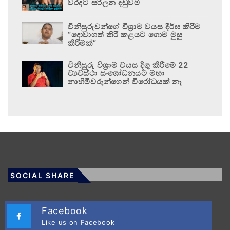
වරදට සරිලන දඬුවම
විනිසුරුවන්ගේ විශ්‍රාම වයස දීර්ඝ කිරීම
“දොවාගත් කිරි කළයට ගොම මුසු
කිරීමක්”
විනිසුරු විශ්‍රාම වයස දිගු කිරීමේ 22
ව්‍යවස්ථා සංශෝධනයට මහා
නාහිමිවරුන්ගෙන් විරෝධයක් නෑ
SOCIAL SHARE
Facebook
Like us on Facebook