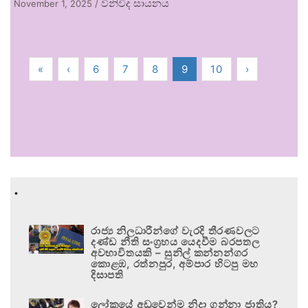
විනිවිද සායනය
November 1, 2025
/
«
‹
6
7
8
9
10
›
.
රාජ්‍ය නිලධාරීන්ගේ වැරදි තීරණවලට
දණ්ඩ නීති සංග්‍රහය යෙදවීම බරපතල
අවභාවිතයකි – සුනිල් කන්නන්ගර
කොළඹ, රත්නපුර, අම්පාර හිටපු මහ
දිසාපති
ලෝකයේ අඩුවෙන්ම නිදා ගන්නා ජාතිය?