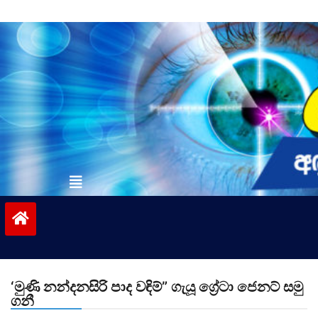
Skip
to
content
vinivida.lk
‘මුණි නන්දනසිරි පාද වඳිම්” ගැයූ ග්‍රේටා ජෙනට් සමු
ගනී