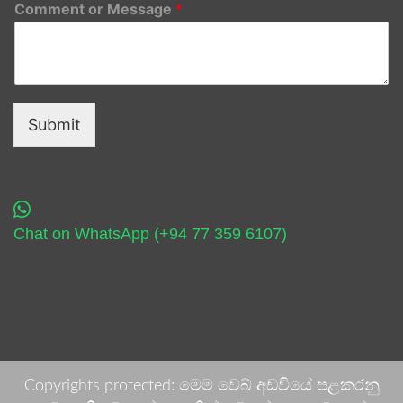
Comment or Message
*
Submit
Chat on WhatsApp (+94 77 359 6107)
Copyrights protected: මෙම වෙබ් අඩවියේ පළකරනු