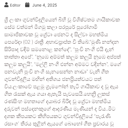
June 4, 2025
Editor
ශ්‍රී ලංකා ගුවන්විදුලියෙන් බිහි වූ විශිෂ්ටතම ගායිකාවක
සේම වත්මන් මීගමු කලා පරපුරේ පුරෝගාමී
සාමාජිකාවක වූ ග්‍රේටා ජෙනට් ද සිල්වා මහත්මිය
පෙරේදා (02 ) රාත්‍රී .අභාවප්‍රාප්ත වී තිබේ.“මුණි නන්දන
සිරිපාද වඳිම් සමනොළ කන්දේ”, “පුංචි නංගි එයි දැන්
තාත්තා අපේ”, “නුඹෙ අම්මත් කලුම කලුයි නුඹෙ අප්පත්
කලුම කලුයි”, “මල්ලි නංගි එන්න අම්මට වඳින්න”, මගේ
පනවැනි පුංචි නංගි සැනසෙන්න නාඩා” වැනි ගීත
ගුවන්විදුලිය මඟින් අතිශය ජනප්‍රියත්වයට පත්
විය.ලංකාවේ පළමු ග්‍රැමෆෝන් තැටි ගායිකාව ද වූ ඇය
ගීත රැසක් ඇය ගයා ඇතැයි පැවසෙයි.හෙන්‍රි ලුකස්
රණසිංහ මහතාගේ දයාබර බිරිඳ වූ ග්‍රේටා මහත්මිය
දරුවන් පස්දෙනකුගේ ආදරණීය මෑණියන් ද විය..මීට
දශක කීපයකට කිහිපයකට ගුවන්විදුලියේ “පැරැණි
රසාංග’ තීරය තුළින් ඇයගේ බොහෝ ගීත ප්‍රචාරය වූ