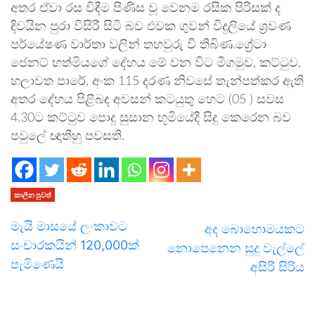
අතර ඒවා රස විඳීම පිණිස වූ වෙනම රසික පිරිසක් ද
දිවයින පුරා විසිරී සිටි බව එවක ගුවන් විදුලියේ ශ්‍රවණ
පර්යේෂණ වාර්තා වලින් තහවුරු වී තිබිණ.ග්‍රේටා
ජෙනට් හත්මියගේ දේහය මේ වන විට මීගමුව, කට්ටුව,
හලාවත පාරේ, අංක 115 දරණ නිවසේ තැන්පත්කර ඇති
අතර දේහය පිළිබඳ අවසන් කටයුතු හෙට (05 ) සවස
4.30ට කට්ටුව පොදු සුසාන භූමියේදී සිදු කෙරෙන බව
පවුලේ ඥාතීහු පවසති.
කාලීන පුවත්
මැයි මාසයේ ලංකාවට
අද බොහොමයකට
සංචාරකයින් 120,000ක්
නොපෙනෙන සුදු වැල්ලේ
පැමිණෙයි
අසිරි සිරිය