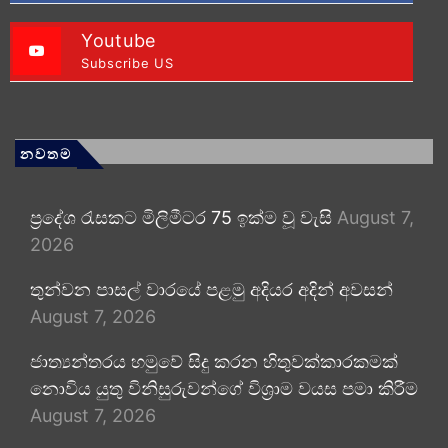
Youtube
Subscribe US
නවතම
ප්‍රදේශ රැසකට මිලිමීටර 75 ඉක්ම වූ වැසි
August 7,
2026
තුන්වන පාසල් වාරයේ පළමු අදියර අදින් අවසන්
August 7, 2026
ජාත්‍යන්තරය හමුවේ සිදු කරන හිතුවක්කාරකමක්
නොවිය යුතු විනිසුරුවන්ගේ විශ්‍රාම වයස පමා කිරීම
August 7, 2026