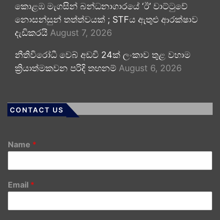
කොළඹ මැගසින් බන්ධනාගාරයේ ‘ඊ’ වාට්ටුවේ
නොසන්සුන් තත්ත්වයක් ; STFය ඇතුළු ආරක්ෂාව
දැඩිකරයි
August 7, 2026
නීතිවිරෝධී වෙබ් අඩවි 24ක් ලංකාව තුළ වහාම
ක්‍රියාත්මකවන පරිදි තහනම්
August 6, 2026
CONTACT US
Name
*
Email
*