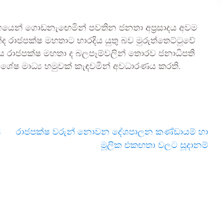
ගයෙන් ගොඩනැඟෙමින් පවතින ජනතා අප්‍රසාදය අවම
හින්ද රාජපක්ෂ මහතාට භාරදිය යුතු බව මුරුත්තෙට්ටුවේ
 රාජපක්ෂ මහතා ද බලපෑම්වලින් තොරව ජනාධිපති
ිශේෂ මාධ්‍ය හමුවක් කැඳවමින් අවධාරණය කරති.
ල
රාජපක්ෂ වරුන් නොවන දේශපාලන කණ්ඩායම් හා
මූලික එකඟතා වලට සූදානම්