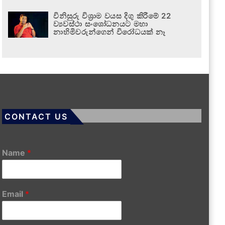
විනිසුරු විශ්‍රාම වයස දිගු කිරීමේ 22
ව්‍යවස්ථා සංශෝධනයට මහා
නාහිමිවරුන්ගෙන් විරෝධයක් නෑ
CONTACT US
Name
*
Email
*