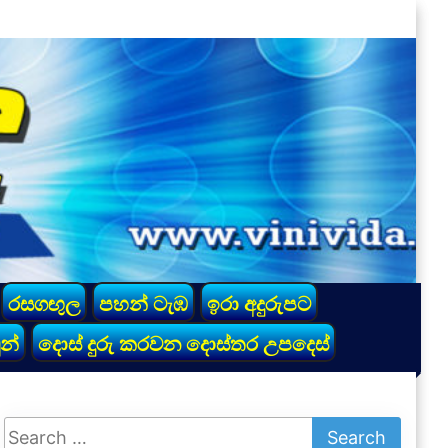
රසගඟුල
පහන් ටැඹ
ඉරා අදුරුපට
න්
දොස් දුරු කරවන දොස්තර උපදෙස්