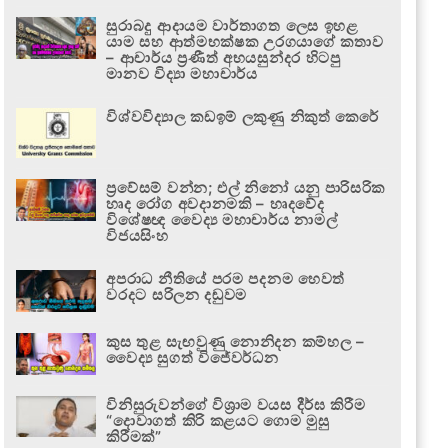
සුරාබදු ආදායම වාර්තාගත ලෙස ඉහළ
යාම සහ ආත්මභක්ෂක උරගයාගේ කතාව
– ආචාර්ය ප්‍රණීත් අභයසුන්දර හිටපු
මානව විද්‍යා මහාචාර්ය
විශ්වවිද්‍යාල කඩඉම් ලකුණු නිකුත් කෙරේ
ප්‍රවේසම් වන්න; එල් නිනෝ යනු පාරිසරික
හෘද රෝග අවදානමකි – හෘදවේද
විශේෂඥ වෛද්‍ය මහාචාර්ය නාමල්
විජයසිංහ
අපරාධ නීතියේ පරම පදනම හෙවත්
වරදට සරිලන දඬුවම
කුස තුළ සැඟවුණු නොනිදන කම්හල –
වෛද්‍ය සුගත් විජේවර්ධන
විනිසුරුවන්ගේ විශ්‍රාම වයස දීර්ඝ කිරීම
“දොවාගත් කිරි කළයට ගොම මුසු
කිරීමක්”