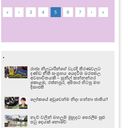
«
‹
3
4
5
6
7
›
»
.
රාජ්‍ය නිලධාරීන්ගේ වැරදි තීරණවලට
දණ්ඩ නීති සංග්‍රහය යෙදවීම බරපතල
අවභාවිතයකි – සුනිල් කන්නන්ගර
කොළඹ, රත්නපුර, අම්පාර හිටපු මහ
දිසාපති
ලෝකයේ අඩුවෙන්ම නිදා ගන්නා ජාතිය?
නැව් වලින් බහලුම් මුහුදට පෙරලීම සුළු
පටු දෙයක් නොවේ