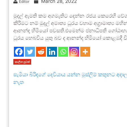
March 28, 2022
Editor
මුදල් ඇමති කම අගමැතිට දෙන්න රජය කෙරෙහි වේ
කිරීමට නම් මුදල් අමාත්‍ය ධූරය වහාම අග්‍රාමාත්‍ය ම
ආනන්ද හිමියෝ පවසති.එමෙන්ම ජනාධිපති ගෝඨාභය
ධූරය හෙබවිය යුතු බව ද ආනන්ද හිමියෝ කොළඹදී ව
කාලීන පුවත්
සැමියා බිරිඳගේ දෙවියාය යන්න මුස්ලිම් කතුනට අදා
නැත