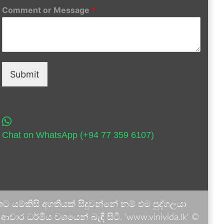
Comment or Message
*
Submit
Chat on WhatsApp (+94 77 359 6107)
 යම්කිසි අගතියක් සිදුවන්නේ නම් එම පුද්ගලයා
ාර ධර්මීය වශයෙන් බැඳී සිටී. 'www.vinivida.lk' ©