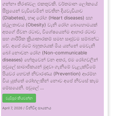
ගන්නා තීරණවල එකතුවකි. වර්තමාන ලෝකයේ
සීඝ්‍රයෙන් වැඩිවෙමින් පවතින දියවැඩියාව
(Diabetes), හෘද රෝග (Heart diseases) සහ
ස්ථුලතාවය (Obesity) වැනි රෝග බොහොමයක්
අපගේ ජීවන රටාව, විශේෂයෙන්ම ආහාර රටාව
සහ ශාරීරික ක්‍රියාකාරකම් සමඟ සෘජුවම සම්බන්ධ
වේ. අපේ රටේ බහුතරයක් මිය යන්නේ මෙවැනි
බෝ නොවන රෝග (Non-communicable
diseases) හේතුවෙන් වන අතර, එම රෝගවලින්
පවුලේ සාමාජිකයන් මුදවා ගැනීමේ වැළැක්වීමේ
පියවර හෙවත් නිවාරණය (Prevention) ආරම්භ
විය යුත්තේ රෝහලකින් නොව අපේ නිවසේ කෑම
මේසයෙනි. පවුලේ …
වැඩිපුර කියවන්න
විනිවිද සායනය
April 7, 2026
/