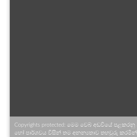
Copyrights protected: මෙම වෙබ් අඩවියේ පළකරනු
හෝ පාර්ශවය විසින් තම අනන්‍යතාව තහවුරු කරමින් ඉ