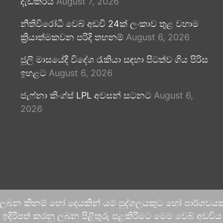
දැඩිකරයි
August 7, 2026
නීතිවිරෝධී වෙබ් අඩවි 24ක් ලංකාව තුළ වහාම
ක්‍රියාත්මකවන පරිදි තහනම්
August 6, 2026
ජූලි මාසයේදී විදේශ රැකියා සඳහා පිටත්ව ගිය පිරිස
ඉහළට
August 6, 2026
ජැෆ්නා කිංග්ස් LPL අවසන් සටනට
August 6,
2026
 ලබන කිනම් හෝ දෙයකින් යම් පුද්ගලයකුට හෝ පාර්ශවයකට
දිරිපත් කරනු ලබන පිළිතුරු පළකිරීමට මෙම වෙබ් අඩවිය ආච