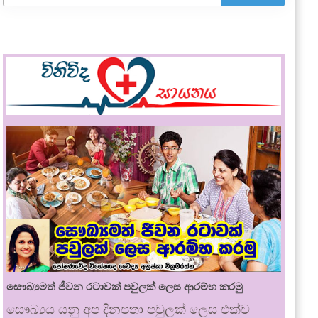
සෞඛ්‍යමත් ජීවන රටාවක් පවුලක් ලෙස ආරම්භ කරමු
සෞඛ්‍යය යනු අප දිනපතා පවුලක් ලෙස එක්ව