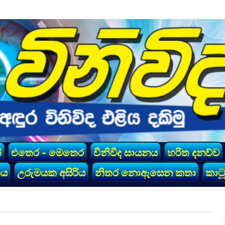
්
එතෙර - මෙතෙර
විනිවිද සායනය
හරිත දනව්ව
කය
උරුමයක අසිරිය
නිතර නොඇසෙන කතා
කාටූ