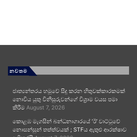
නවතම
ජාත්‍යන්තරය හමුවේ සිදු කරන හිතුවක්කාරකමක්
නොවිය යුතු විනිසුරුවන්ගේ විශ්‍රාම වයස පමා
කිරීම
August 7, 2026
කොළඹ මැගසින් බන්ධනාගාරයේ ‘ඊ’ වාට්ටුවේ
නොසන්සුන් තත්ත්වයක් ; STFය ඇතුළු ආරක්ෂාව