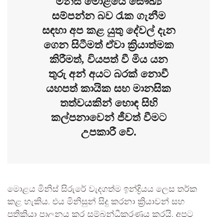
මිනිස් මොළයේ සෞඛ්‍ය
සම්පන්න බව රැක ගැනීම
සඳහා අප කළ යුතු දේවල් දැන
ගෙන සිටීමත් ඒවා ක්‍රියාත්මක
කිරීමත්, වියපත් වී මිය යන
තුරු අන් අයට බරක් නොවී
යහපත් කායික සහ මානසික
තත්වයකින් හොඳ සිහි
කල්පනාවෙන් ජීවත් වීමට
උපකාරී වේ.
මොළය මිනිස් සිරුරේ වැදගත්ම ඉන්ද්‍රියය ලෙස තර්ක
කළ හැකිය. එය මිනිසුන් සිදු කරනා ක්‍රියාවන් සහ
ප්‍රතික්‍රියා පාලනය කර සම්බන්ධීකරණය කරයි, අපට