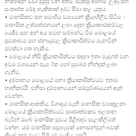
නිෂ්පාදන වඩා සුදුසු වන අතර, සැකසූ ආහාර, ලුණු සහ
සංතෘප්ත මේද හැකිතාක් දුරට සීමා කළ යුතුය.
• මානසිකව සහ සමාජීය වශයෙන් ක්‍රියාශීලීව සිටීම –
මානසික උත්තේජනයන් ලබා දෙන ක්‍රියාකාරකම්වල
යෙදීම සහ අන් අය සමඟ සම්බන්ධ වීම මොළයේ
සුවතාවය සහ ස්නායුවල ක්‍රියාකාරිත්වය මැනවින්
පවත්වා ගත හැකිය.
• මොළයේ නිසි ක්‍රියාකාරිත්වය සඳහා ඉතා වැදගත් වන
අවම වශයෙන් පැය 7ක හෝ සුවබර නින්දක් ලබා
ගැනීම.
• දුම්පානය මොළයේ මනා ක්‍රියාකාරිත්වයට ඉතාම
හානිකරයි. එනිසා දුම්පානයෙන් සම්පූර්ණයෙන් ඈත්
වෙන්න.
• මානසික ආතතිය, විශාදය වැනි මානසික ව්‍යාකූලතා
මොළයේ ක්‍රියාකාරිත්වයට සෘණාත්මකව බලපාන
බැවින් ඔබේ මානසික සුවය පිළිබඳව සැලකිලිමත්
වන්න. යම් මානසික පසුබෑමක් නොසන්සුන් බවක්
තිබේ නම් එයට පිළියම් යෙදිය යුතුයි.