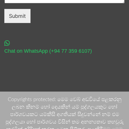
Submit
Chat on WhatsApp (+94 77 359 6107)
Copyrights protected: මෙම වෙබ් අඩවියේ පළකරනු
ලබන කිනම් හෝ දෙයකින් යම් පුද්ගලයකුට හෝ
පාර්ශවයකට යම්කිසි අගතියක් සිදුවන්නේ නම් එම
පුද්ගලයා හෝ පාර්ශවය විසින් තම අනන්‍යතාව තහවුරු