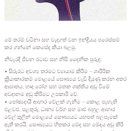
මේ තරම් වටිනා සහ වැදගත් වන ඉන්ද්‍රියය පරෙස්සම්
කර ගන්නේ කෙසේද කියා බලමු.
නිවැරදි ජීවන රටාව සහ නිසි දෛනික පුරුදු:
• සිරුරට අවශ්‍ය තරමට ව්‍යායාම කිරීම – ශාරීරික
ක්‍රියාකාරකම් මොළයේ සෞඛ්‍යය වැඩි දියුණු කරන අතර
ආඝාතය, හෘද රෝග සහ මතක ශක්තිය අඩු වීමේ
අවදානම අඩු කිරීමට උපකාරී වේ.
• පෝෂ්‍යදායී ආහාර වේලක් ගැනීම – කොළ පැහැති
එළවළු, පළතුරු, ධාන්‍ය වර්ග සහ මාළු බහුල ආහාර
වේල් තුලින් මොළයේ සෞඛ්‍යයට යහපත් බලපෑමක්
ඇති කරයි. සෞඛ්‍යයට හිතකර මේද සහ මේදය අඩු කිරි