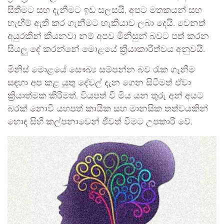
සිතීමට සහ දැනීමට ඉඩ සලසයි, අපට මතකයන් සහ
හැඟීම් ඇති කර ගැනීමට හැකියාව ලබා දෙයි. වෙනත්
අයුරකින් කියනවා නම් අපව මිනිසුන් බවට පත් කරන
සියලු දේ කරන්නේ මොළයේ ක්‍රියාකාරිත්වය අනුවයි.
මිනිස් මොළයේ සෞඛ්‍ය සම්පන්න බව රැක ගැනීම
සඳහා අප කළ යුතු දේවල් දැන ගෙන සිටීමත් ඒවා
ක්‍රියාත්මක කිරීමත්, වියපත් වී මිය යන තුරු අන් අයට
බරක් නොවී යහපත් කායික සහ මානසික තත්වයකින්
හොඳ සිහි කල්පනාවෙන් ජීවත් වීමට උපකාරී වේ.