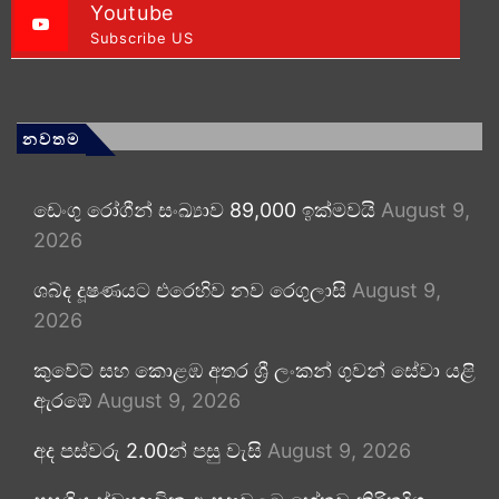
Youtube
Subscribe US
නවතම
ඩෙංගු රෝගීන් සංඛ්‍යාව 89,000 ඉක්මවයි
August 9,
2026
ශබ්ද දූෂණයට එරෙහිව නව රෙගුලාසි
August 9,
2026
කුවේට් සහ කොළඹ අතර ශ්‍රී ලංකන් ගුවන් සේවා යළි
ඇරඹේ
August 9, 2026
අද පස්වරු 2.00න් පසු වැසි
August 9, 2026