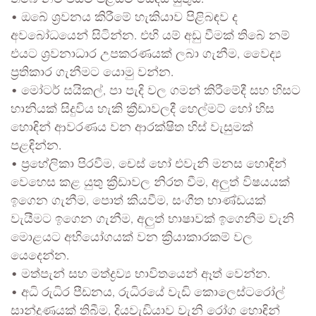
• ඔබේ ශ්‍රවනය කිරීමේ හැකියාව පිළිබඳව ද
අවබෝධයෙන් සිටින්න. එහි යම් අඩු වීමක් තිබේ නම්
එයට ශ්‍රවනාධාර උපකරණයක් ලබා ගැනීම, වෛද්‍ය
ප්‍රතිකාර ගැනීමට යොමු වන්න.
• මෝටර් සයිකල්, පා පැදි වල ගමන් කිරීමේදී සහ හිසට
හානියක් සිදුවිය හැකි ක්‍රීඩාවලදී හෙල්මට් හෝ හිස
හොඳින් ආවරණය වන ආරක්ෂිත හිස් වැසුමක්
පළඳින්න.
• ප්‍රහේලිකා පිරවීම, චෙස් හෝ එවැනි මනස හොඳින්
වෙහෙස කළ යුතු ක්‍රීඩාවල නිරත වීම, අලුත් විෂයයක්
ඉගෙන ගැනීම, පොත් කියවීම, සංගීත භාණ්ඩයක්
වැයීමට ඉගෙන ගැනීම, අලුත් භාෂාවක් ඉගෙනීම වැනි
මොළයට අභියෝගයක් වන ක්‍රියාකාරකම් වල
යෙදෙන්න.
• මත්පැන් සහ මත්ද්‍රව්‍ය භාවිතයෙන් ඈත් වෙන්න.
• අධි රුධිර පීඩනය, රුධිරයේ වැඩි කොලෙස්ටරෝල්
සාන්ද්‍රණයක් තිබීම, දියවැඩියාව වැනි රෝග හොඳින්