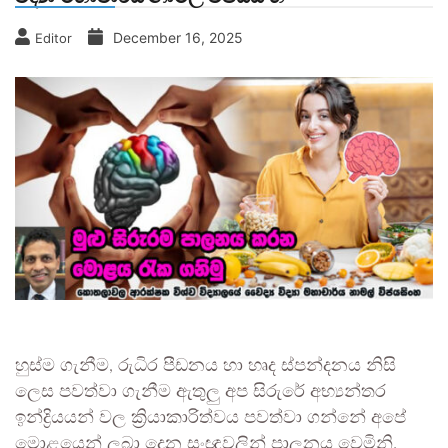
December 16, 2025
Editor
හුස්ම ගැනීම, රුධිර පීඩනය හා හෘද ස්පන්දනය නිසි
ලෙස පවත්වා ගැනීම ඇතුලු අප සිරුරේ අභ්‍යන්තර
ඉන්ද්‍රියයන් වල ක්‍රියාකාරිත්වය පවත්වා ගන්නේ අපේ
මොළයෙන් ලබා දෙන සංඥාවලින් පාලනය වෙමිනි.