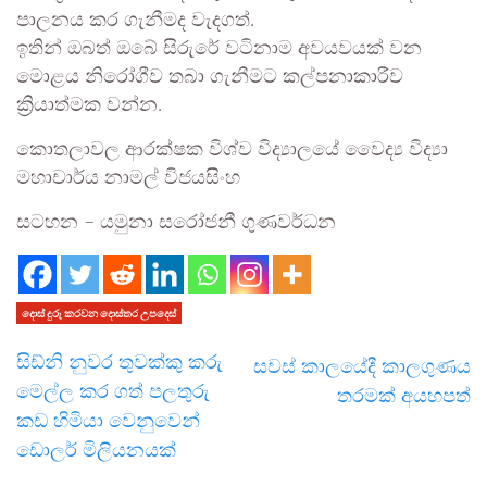
පාලනය කර ගැනීමද වැදගත්.
ඉතින් ඔබත් ඔබේ සිරුරේ වටිනාම අවයවයක් වන
මොළය නිරෝගීව තබා ගැනීමට කල්පනාකාරීව
ක්‍රියාත්මක වන්න.
කොතලාවල ආරක්ෂක විශ්ව විද්‍යාලයේ වෛද්‍ය විද්‍යා
මහාචාර්ය නාමල් විජයසිංහ
සටහන – යමුනා සරෝජනී ගුණවර්ධන
දොස් දුරු කරවන දොස්තර උපදෙස්
සිඩ්නි නුවර තුවක්කු කරු
සවස් කාලයේදී කාලගුණය
මෙල්ල කර ගත් පලතුරු
තරමක් අයහපත්
කඩ ­හි­මියා වෙනු­වෙන්
ඩොලර් මිලියනයක්