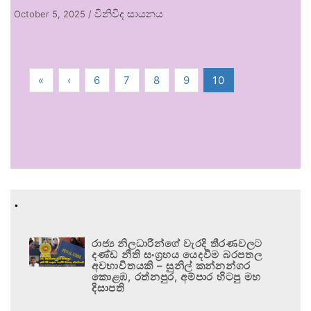
විනිවිද සායනය
October 5, 2025
/
«
‹
6
7
8
9
10
.
රාජ්‍ය නිලධාරීන්ගේ වැරදි තීරණවලට
දණ්ඩ නීති සංග්‍රහය යෙදවීම බරපතල
අවභාවිතයකි – සුනිල් කන්නන්ගර
කොළඹ, රත්නපුර, අම්පාර හිටපු මහ
දිසාපති