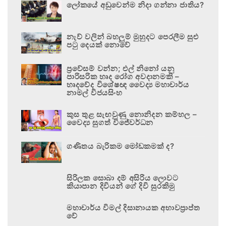
ලෝකයේ අඩුවෙන්ම නිදා ගන්නා ජාතිය?
නැව් වලින් බහලුම් මුහුදට පෙරලීම සුළු
පටු දෙයක් නොවේ
ප්‍රවේසම් වන්න; එල් නිනෝ යනු
පාරිසරික හෘද රෝග අවදානමකි –
හෘදවේද විශේෂඥ වෛද්‍ය මහාචාර්ය
නාමල් විජයසිංහ
කුස තුළ සැඟවුණු නොනිදන කම්හල –
වෛද්‍ය සුගත් විජේවර්ධන
ගණිතය බැරිකම මෝඩකමක් ද?
සිරිලක සොබා දම් අසිරිය ලොවට
කියාපාන දිවියන් ගේ දිවි සුරකිමු
මහාචාර්ය විමල් දිසානායක අභාවප්‍රාප්ත
වේ