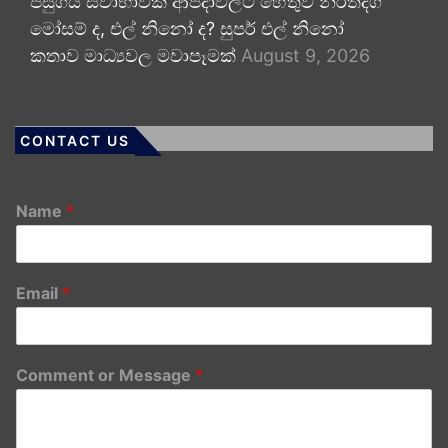
පසුගිය ස්වාභාවික ආපදාවලට හේතුව නිරිතදිග
මෝසම් ද, එල් නිනෝ ද? සුපර් එල් නිනෝ
කතාව මාධ්‍යවල මවාපෑමක්
August 9, 2026
CONTACT US
Name
*
Email
*
Comment or Message
*