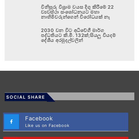
විනිසුරු විශ්‍රාම වයස දිගු කිරීමේ 22
ව්‍යවස්ථා සංශෝධනයට මහා
නාහිමිවරුන්ගෙන් විරෝධයක් නෑ
2030 වන විට අධිවේගී මාර්ග
පද්ධතියට කි.මී. 132ක්;සියලු වියදම්
දේශීය අරමුදල්වලින්
SOCIAL SHARE
Facebook
Like us on Facebook