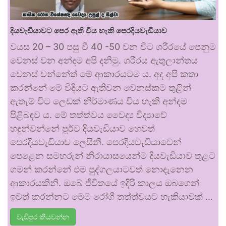
දියවැඩියාවට පෙර ඇති විය හැකි පෙරදියවැඩියාව
වයස 20 – 30 පසු වී 40 -50 වන විට ශරීරයේ පෙනුම
වෙනස් වන අන්දම අපි දනිමු. ශරීරය ඇතුලාන්තය
වෙනස් වන්නේත් මේ ආකාරයටම ය. අද අපි කතා
කරන්නේ මේ විදියට ඇතිවන වෙනස්කම තුළින්
ඇතැම් විට ලෙඩක් නිර්මාණය විය හැකි අන්දම
පිළිබඳව ය. මේ තත්ත්වය වෛද්‍ය විද්‍යාවේ
හඳුන්වන්නේ පූර්ව දියවැඩියාව හෙවත්
පෙරදියවැඩියාව ලෙසිනි. පෙරදියවැඩියාවෙන්
පෙළෙන සමහරුන් නිරායාසයෙන්ම දියවැඩියාව තුළට
ගමන් කරන්නේ එම පුද්ගලයාටවත් නොදැනෙන
ආකාරයකිනි. ඔබේ ජීවිතයේ ඉදිරි කාලය ඔබගෙන්
ඉවත් කරන්නට මෙම රෝගී තත්ත්වයට හැකියාවක් …
වැඩිපුර කියවන්න