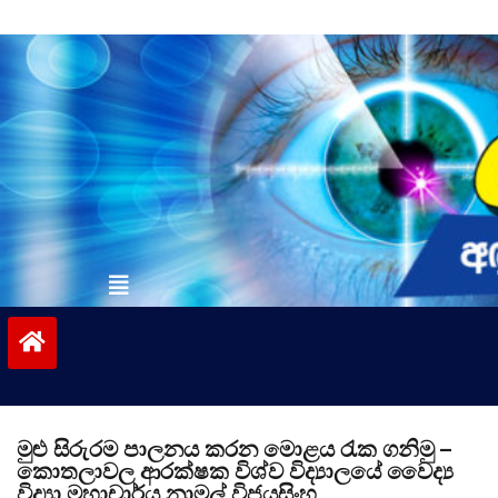
Skip
to
content
vinivida.lk
මුළු සිරුරම පාලනය කරන මොළය රැක ගනිමු –
කොතලාවල ආරක්ෂක විශ්ව විද්‍යාලයේ වෛද්‍ය
විද්‍යා මහාචාර්ය නාමල් විජයසිංහ