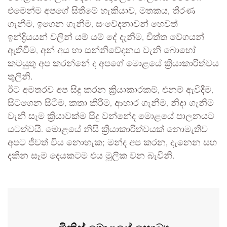
එමෙන්ම අපගේ සිතීමේ හැකියාව, මතකය, තීරණ
ගැනීම, ඉගෙන ගැනීම, සංවේදනාවන් හෙවත්
ඉන්ද්‍රියයන් වලින් යම් යම් දේ දැනීම, චිත්ත වේගයන්
ඇතිවීම, අන් අය හා සන්නිවේදනය වැනි බොහෝ
කටයුතු අප කරන්නේ ද අපගේ මොළයේ ක්‍රියාකාරිත්වය
තුලිනි.
ඊට අමතරව අප සිදු කරන ක්‍රියාකාරකම්, එනම් ඇවිදීම,
සිටගෙන සිටීම, කතා කිරීම, ආහාර ගැනීම, නිදා ගැනීම
වැනි සෑම ක්‍රියාවක්ම සිදු වන්නේද මොළයේ පාලනයට
යටත්වයි. මොළයේ නිසි ක්‍රියාකාරිත්වයක් නොමැතිව
අපට ජීවත් විය නොහැක; මන්ද අප කරන, දැනෙන සහ
දකින සෑම දෙයකටම එය මූලික වන බැවිනි.