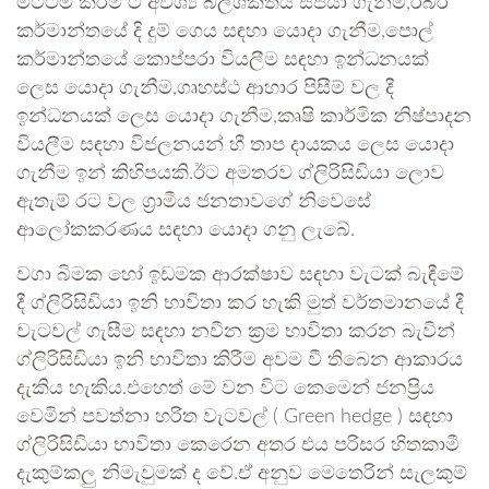
මට්ටම් කිරීම ට අවශ්‍ය බලශක්තිය සපයා ගැනීම,රබර්
කර්මාන්තයේ දි දුම් ගෙය සඳහා යොදා ගැනීම,පොල්
කර්මාන්තයේ කොප්පරා වියලීම සඳහා ඉන්ධනයක්
ලෙස යොදා ගැනීම,ගෘහස්ථ ආහාර පිසීම් වල දී
ඉන්ධනයක් ලෙස යොදා ගැනීම,කෘෂි කාර්මික නිෂ්පාදන
වියලීම සඳහා විජලනයන් හී තාප දායකය ලෙස යොදා
ගැනීම ඉන් කිහිපයකි.ඊට අමතරව ග්ලිරිසිඩියා ලොව
ඇතැම් රට වල ග්‍රාමීය ජනතාවගේ නිවෙසේ
ආලෝකකරණය සඳහා යොදා ගනු ලැබේ.
වගා බිමක හෝ ඉඩමක ආරක්ෂාව සඳහා වැටක් බැඳීමේ
දී ග්ලිරිසිඩියා ඉනි භාවිතා කර හැකි මුත් වර්තමානයේ දී
වැටවල් ගැසීම සඳහා නවීන ක්‍රම භාවිතා කරන බැවින්
ග්ලිරිසිඩියා ඉනි භාවිතා කිරීම අවම වී තිබෙන ආකාරය
දැකිය හැකිය.එහෙත් මේ වන විට කෙමෙන් ජනප්‍රිය
වෙමින් පවත්නා හරිත වැටවල් ( Green hedge ) සඳහා
ග්ලිරිසිඩියා භාවිතා කෙරෙන අතර එය පරිසර හිතකාමී
දැකුම්කලු නිමැවුමක් ද වේ.ඒ අනුව මෙතෙරින් සැලකුම්