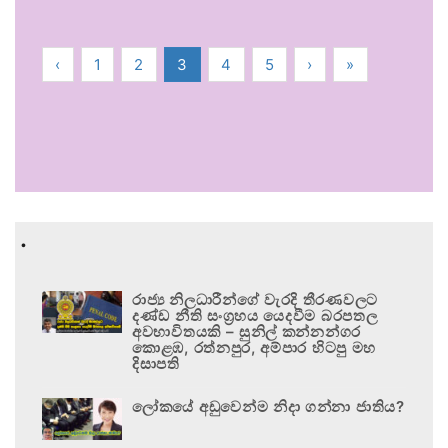
‹
1
2
3
4
5
›
»
.
රාජ්‍ය නිලධාරීන්ගේ වැරදි තීරණවලට
දණ්ඩ නීති සංග්‍රහය යෙදවීම බරපතල
අවභාවිතයකි – සුනිල් කන්නන්ගර
කොළඹ, රත්නපුර, අම්පාර හිටපු මහ
දිසාපති
ලෝකයේ අඩුවෙන්ම නිදා ගන්නා ජාතිය?