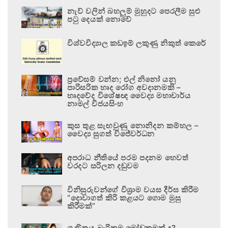
නැව් වලින් බහලුම් මුහුදට පෙරලීම සුළු
පටු දෙයක් නොවේ
විශ්වවිද්‍යාල කඩඉම් ලකුණු නිකුත් කෙරේ
ප්‍රවේසම් වන්න; එල් නිනෝ යනු
පාරිසරික හෘද රෝග අවදානමකි –
හෘදවේද විශේෂඥ වෛද්‍ය මහාචාර්ය
නාමල් විජයසිංහ
කුස තුළ සැඟවුණු නොනිදන කම්හල –
වෛද්‍ය සුගත් විජේවර්ධන
අපරාධ නීතියේ පරම පදනම හෙවත්
වරදට සරිලන දඬුවම
විනිසුරුවන්ගේ විශ්‍රාම වයස දීර්ඝ කිරීම
“දොවාගත් කිරි කළයට ගොම මුසු
කිරීමක්”
ගණිතය බැරිකම මෝඩකමක් ද?