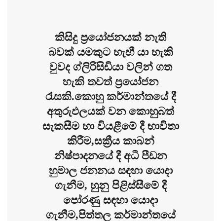
කිසිදු ප්‍රයෝජනයක් නැති
බවක් යමකුට හැඟී යා හැකි
වුවද ග්ලිරිසිඩියා වලින් ගත
හැකි තවත් ප්‍රයෝජන
රැසකි.කොහු කර්මාන්තයේ දී
අතුරුඵලයක් වන කොහුබත්
සැකසීම හා වියළීමේ දී භාවිතා
කිරීම,සක්‍රීය කාබන්
නිෂ්පාදනයේ දී අධී පීඩන
හුමාල ජනනය සඳහා යොදා
ගැනීම, හුනු පිළිස්සීමේ දී
පෝරණු සඳහා යොදා
ගැනීම,පිත්තල කර්මාන්තයේ