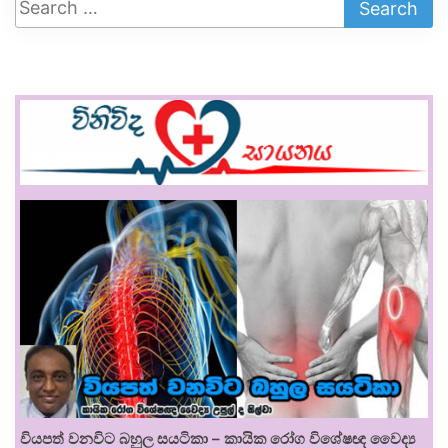
වියපත් වනවිට බහුල සයටිකා – කායික රෝග විශේෂඥ වෛද්‍ය