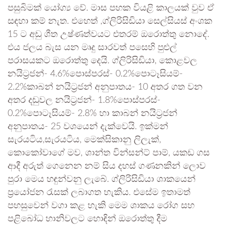
පසුබිමක් යෝග්‍ය වේ. මාස පහක වියළි කාලයක් වුව ඒ
සඳහා කම් නැත. එහෙත් ,ග්ලිරිසිඩියා සෙල්සියස් අංශක
15 ට අඩු ශීත උෂ්ණත්වයට එතරම් ඔරොත්තු නොදේ.
එය ජලය බැස යන මෘදු සාරවත් පසෙහි පුළුල්
පරාසයකට ඔරොත්තු දෙයි. ග්ලිරිසිඩියා, කොළවල
නයිට්‍රජන්- 4.6%පොස්පරස්- 0.2%පොටෑසියම්-
2.2%කාබන් නයිට්‍රජන් අනුපාතය- 10 අතර ගත වන
අතර දඬුවල නයිට්‍රජන්- 1.8%පොස්පරස්-
0.2%පොටෑසියම්- 2.8% හා කාබන් නයිට්‍රජන්
අනුපාතය- 25 වශයෙන් දැක්වෙයි. ඉක්මන්
සැරයටිය,සැරයටිය, මෙක්සිකානු ලිලැක්,
කොකෝවාගේ මව, ශාන්ත වින්සන්ට් පාම්, යකඩ ගස
ආදී අරුත් ගෙනෙන නම් සිය දහස් ගණනකින් ලොව
පුරා මෙය හඳුන්වනු ලැබේ. ග්ලිරිසිඩියා ශාකයෙන්
ප්‍රයෝජන රැසක් ලබාගත හැකිය. එසේම ඉතාමත්
පහසුවෙන් වගා කළ හැකි මෙම ශාකය රෝග සහ
පළිබෝධ හානිවලට හොඳින් ඔරොත්තු දීම