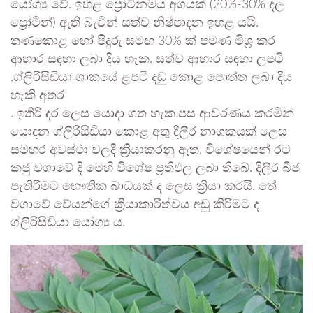
යෝග්‍ය වේ. ඉහළ ප්‍රෝටීනමය අගයක් (20%-30% දල
ප්‍රෝටීන්) ඇති බැවින් සත්ව නිෂ්පාදන ඉහළ යයි.
තණකොළ හෝ පිදුරු සමඟ 30% ක් පමණ මිශ්‍ර කර
ආහාර සඳහා ලබා දිය හැක. සත්ව ආහාර සඳහා ලපටි
,ග්ලිරිසිඩියා ශාකයේ ළපටි දඬු කොළ පොත්ත ලබා දිය
හැකි අතර
. ඉතිරි දර ලෙස යොදා ගත හැක.පස ආවරණය කරමින්
යොදන ග්ලිරිසිඩියා කොළ අතු දීලීර නාශකයක් ලෙස
සමහර අවස්ථා වලදී ක්‍රියාකරනු ඇත. විශේෂයෙන් රට
කජු වගාවේ දි මෙහි විශේෂ ප්‍රතිඵල ලබා තිබේ. දිලීර බීජ
පැතිරිමට භෞතික බාධයක් ද ලෙස ක්‍රියා කරයි. තේ
වගාවේ වේයන්ගේ ක්‍රියාකාරීත්වය අඩු කිරිමට ද
ග්ලිරිසිඩියා යෝග්‍ය ය.