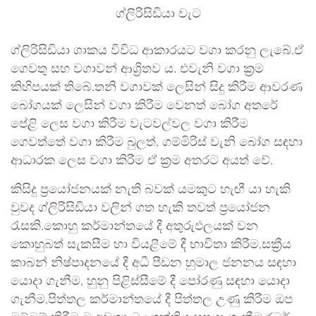
ග්ලිරිසිඩියා වැට
ග්ලිරිසිඩියා ශාකය විවිධ ආකාරයට වගා කරනු ලැබේ.ඒ
ගෙවතු සහ වගාවන් ආශ්‍රිතව ය. එවැනි වගා ක්‍රම
කිහිපයක් තිබේ.තනි වගාවක් ලෙසින් සිදු කිරීම ආවරණ
බෝගයක් ලෙසින් වගා කිරීම වෙනත් බෝග අතරේ
පේළි ලෙස වගා කිරීම වැටවල්වල වගා කිරීම
ගෙවත්තේ වගා කිරීම බුලත්, ගම්මිරිස් වැනි බෝග සඳහා
ආධාරක ලෙස වගා කිරීම ඒ ක්‍රම අතරට අයත් වේ.
කිසිදු ප්‍රයෝජනයක් නැති බවක් යමකුට හැඟී යා හැකි
වුවද ග්ලිරිසිඩියා වලින් ගත හැකි තවත් ප්‍රයෝජන
රැසකි.කොහු කර්මාන්තයේ දී අතුරුඵලයක් වන
කොහුබත් සැකසීම හා වියළීමේ දී භාවිතා කිරීම,සක්‍රීය
කාබන් නිෂ්පාදනයේ දී අධී පීඩන හුමාල ජනනය සඳහා
යොදා ගැනීම, හුනු පිළිස්සීමේ දී පෝරණු සඳහා යොදා
ගැනීම,පිත්තල කර්මාන්තයේ දී පිත්තල උණු කිරීම ඔප