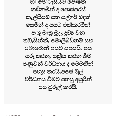
හා පොටෑසියම් පෝෂක
කඩිනමින් ද පොස්පරස්
කැල්සියම් සහ සල්ෆර් මඳක්
සෙමින් ද පසට එක්කරමින්
අංශු මාත්‍ර මූල ද්‍රව්‍ය වන
තඹ,සින්ක්, මොලිබිඩිනම් සහ
බොරොන් පසට සපයයි. පස
සරු කරන, සක්‍රීය කරන බිම්
පණුවන් වර්ධනය ද මෙමඟින්
පහසු කරයි.පසේ මුල්
වර්ධනය වීමට පහසු අයුරින්
පස බුරුල් කරයි.