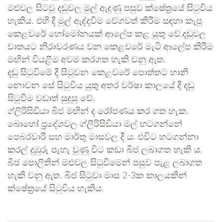
මළුවල සිටවූ දඬුවල මුල් ඇදුණු පසුව ක්ෂේත්‍රයේ සිටුවිය
හැකිය. එහි දී මුල් ඇද්දවීම වේගවත් කිරීම සඳහා කැපූ
කෙළවරේ හෝමෝනයක් ආලේප කළ යුතු වේ.දඬුවල
වාතයට නිරාවරණය වන කෙළවරේ මැටි ආලේප කිරීම
මඟින් වියළීම අවම කරගත හැකි වනු ඇත.
දඬු සිටුවීමේ දී සිටුවන කෙළවරේ පොත්තට හානි
නොවන සේ සිටුවිය යුතු අතර වර්ෂා කාලයේ දී දඬු
සිටුවීම වඩාත් සුදුසු වේ.
ග්ලිරිසිඩියා බීජ මඟින් ද රෝපණය කර ගත හැක.
බොහෝ ප්‍රදේශවල ග්ලිරිසිඩියා මල් හටගන්නේ
පෙබරවාරි සහ මාර්තු මාසවල දී ය. එවිට හටගන්නා
කරල් දුඹුරු පැහැ වුණු විට කඩා බීජ ලබාගත හැකි ය.
බීජ පොලිතින් මළුවල සිටුවීමෙන් පසුව පැළ ලබාගත
හැකි වනු ඇත. බීජ සිටුවා මාස 2-3ක කාලයකින්
ක්ෂේත්‍රයේ සිටුවිය හැකිය.