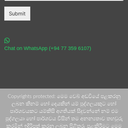
Submit
Chat on WhatsApp (+94 77 359 6107)
Copyrights protected: මෙම වෙබ් අඩවියේ පළකරනු
ලබන කිනම් හෝ දෙයකින් යම් පුද්ගලයකුට හෝ
පාර්ශවයකට යම්කිසි අගතියක් සිදුවන්නේ නම් එම
පුද්ගලයා හෝ පාර්ශවය විසින් තම අනන්‍යතාව තහවුරු
කරමින් ඉදිරිපත් කරනු ලබන පිළිතුරු පළකිරීමට මෙම