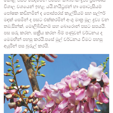
කොළ පසට යෙදිමෙන් පසෙහි කාබනික ද්‍රව්‍ය ප්‍රමාණය
විශාල වශයෙන් ඉහළ යයි.නයිට්‍රජන් හා පොටෑසියම්
පෝෂක කඩිනමින් ද පොස්පරස් කැල්සියම් සහ සල්ෆර්
මඳක් සෙමින් ද පසට එක්කරමින් අංශු මාත්‍ර මූල ද්‍රව්‍ය වන
තඹ,සින්ක්, මොලිබිඩිනම් සහ බොරොන් පසට සපයයි.
පස සරු කරන, සක්‍රීය කරන බිම් පණුවන් වර්ධනය ද
මෙමඟින් පහසු කරයි.පසේ මුල් වර්ධනය වීමට පහසු
අයුරින් පස බුරුල් කරයි.