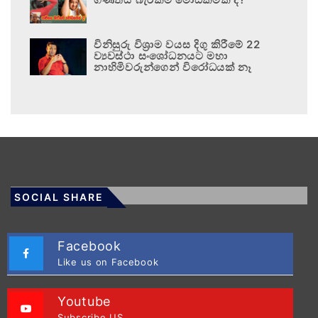
විනිසුරු විශ්‍රාම වයස දිගු කිරීමේ 22
ව්‍යවස්ථා සංශෝධනයට මහා
නාහිමිවරුන්ගෙන් විරෝධයක් නෑ
SOCIAL SHARE
Facebook
Like us on Facebook
Youtube
Subscribe US