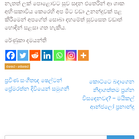
නැතත් ලක් පොළොවට සුව සදන එතෙරින් ආ ශාක
අහිංසකාවිය කෙරෙහි අප මීට වඩා උනන්දුවක් පළ
කිරීමෙන් අපගේත් සොබා දහමේත් සුවසෙත වඩාත්
හොඳින් සළසා ගත හැකිය.
රේණුකා දමයන්ති
එතෙර - මෙතෙර
ප්‍රවීණ සංගීතඥ ෂෙල්ටන්
කොට්ටෙ බදාගෙන
ප්‍රේමරත්න දිවියෙන් සමුගනී
නිදාගත්තම ප්‍රශ්න
විසඳෙනවද? – මයිකල්
ආන්ජලෝ ප්‍රනාන්දු