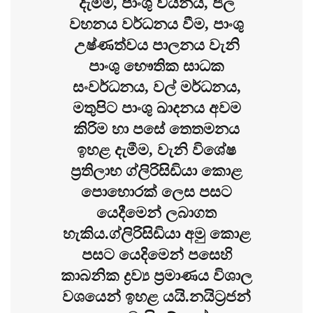
දැමීම, පාංශු වයනය, ජල
වහනය වර්ධනය වීම, පාංශු
උෂ්ණත්වය පාලනය වැනි
පාංශු භෞතික සාධක
සංවර්ධනය, වල් මර්ධනය,
මතුපිට පාංශු ඛාදනය අවම
කිරිම හා පසේ තෙතමනය
ඉහළ දැමීම, වැනි විශේෂ
ප්‍රතිලාභ ග්ලිරිසිඩියා කොළ
පොහොරක් ලෙස පසට
යෙදීමෙන් ලබාගත
හැකිය.ග්ලිරිසිඩියා අමු කොළ
පසට යෙදිමෙන් පසෙහි
කාබනික ද්‍රව්‍ය ප්‍රමාණය විශාල
වශයෙන් ඉහළ යයි.නයිට්‍රජන්