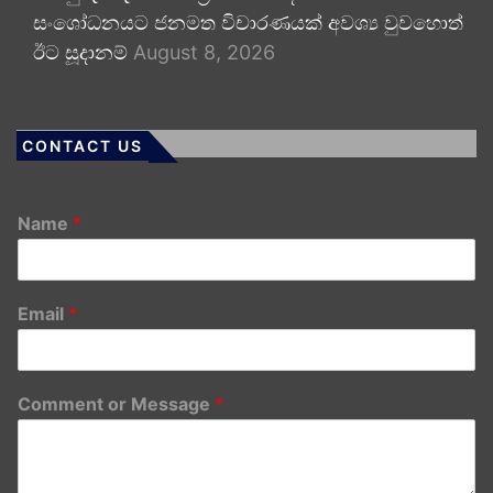
සංශෝධනයට ජනමත විචාරණයක් අවශ්‍ය වුවහොත්
ඊට සූදානම්
August 8, 2026
CONTACT US
Name
*
Email
*
Comment or Message
*