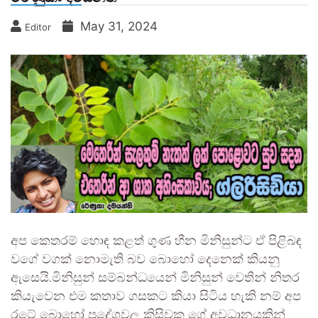
May 31, 2024
Editor
අප කෙතරම් හොඳ කළත් ගුණ හීන මිනිසුන්ට ඒ පිළිබඳ
වගේ වගක් නොමැති බව බොහෝ දෙනෙක් කියනු
ඇසෙයි.මිනිසුන් සම්බන්ධයෙන් මිනිසුන් වෙතින් නිතර
කියැවෙන එම කතාව ගසකට කියා සිටිය හැකි නම් අප
රටේ බොහෝ ප්‍රදේශවල කිසිවකු ගේ අවධානයකින්