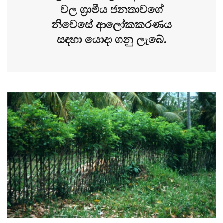
වල ග්‍රාමීය ජනතාවගේ
නිවෙසේ ආලෝකකරණය
සඳහා යොදා ගනු ලැබේ.