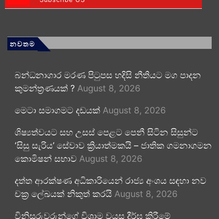
නවතම
බන්ධනාගාර මරණ පිටුපස හදිසි නීතියට මග පාදන
කුමන්ත්‍රණයක් ?
August 8, 2026
මෙටා සමාගමට දඩයක්
August 8, 2026
ශිෂ්‍යත්වයට සහ උසස් පෙළට පෙනී සිටින සිසුන්ට
‘සිසු සැරිය’ සේවාව ක්‍රියාත්මකයි – ජාතික ගමනාගමන
කොමිෂන් සභාව
August 8, 2026
දත්ත ආරක්ෂණ අධිකාරියෙන් රාජ්‍ය අංශය සඳහා නව
චක්‍ර ලේඛයක් නිකුත් කරයි
August 8, 2026
විනිසුරුවරුන්ගේ විශ්‍රාම වයස දීර්ඝ කිරීමේ