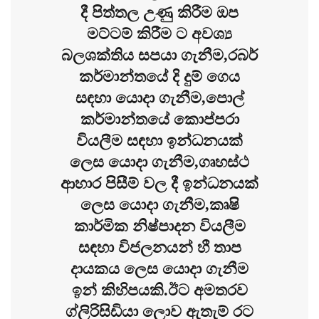
දී පිත්තල උණු කිරීම ඔප
මට්ටම් කිරීම ට අවශ්‍ය
බලශක්තිය සපයා ගැනීම,රබර්
කර්මාන්තයේ දි දුම් ගෙය
සඳහා යොදා ගැනීම,පොල්
කර්මාන්තයේ කොප්පරා
වියලීම සඳහා ඉන්ධනයක්
ලෙස යොදා ගැනීම,ගෘහස්ථ
ආහාර පිසීම් වල දී ඉන්ධනයක්
ලෙස යොදා ගැනීම,කෘෂි
කාර්මික නිෂ්පාදන වියලීම
සඳහා විජලනයන් හී තාප
දායකය ලෙස යොදා ගැනීම
ඉන් කිහිපයකි.ඊට අමතරව
ග්ලිරිසිඩියා ලොව ඇතැම් රට