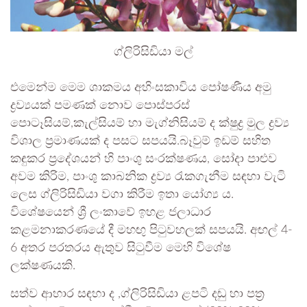
ග්ලිරිසිඩියා මල්
එමෙන්ම මෙම ශාකමය අහිංසකාවිය පෝෂණීය අමු
ද්‍රව්‍යයක් පමණක් නොව පොස්පරස්
පොටෑසියම්,කැල්සියම් හා මැග්නිසියම් ද ක්ෂුද්‍ර මුල ද්‍රව්‍ය
විශාල ප්‍රමාණයක් ද පසට සපයයි.බෑවුම් ඉඩම් සහිත
කඳුකර ප්‍රදේශයන් හි පාංශු සංරක්ෂණය, සෝදා පාළුව
අවම කිරිම, පාංශු කාබනික ද්‍රව්‍ය රැකගැනීම සඳහා වැටි
ලෙස ග්ලිරිසිඩියා වගා කිරීම ඉතා යෝග්‍ය ය.
විශේෂයෙන් ශ්‍රී ලංකාවේ ඉහළ ජලාධාර
කළමනාකරණයේ දී මහඟු පිටුවහලක් සපයයි. අඟල් 4-
6 අතර පරතරය ඇතුව සිටුවීම මෙහි විශේෂ
ලක්ෂණයකි.
සත්ව ආහාර සඳහා ද ,ග්ලිරිසිඩියා ළපටි දඬු හා පත්‍ර