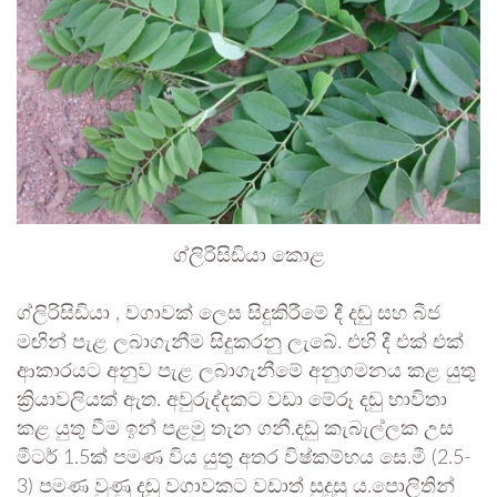
ග්ලිරිසිඩියා කොළ
ග්ලිරිසිඩියා , වගාවක් ලෙස සිදුකිරීමේ දී දඬු සහ බීජ
මඟින් පැළ ලබාගැනීම සිදුකරනු ලැබේ. එහි දී එක් එක්
ආකාරයට අනුව පැළ ලබාගැනීමේ අනුගමනය කළ යුතු
ක්‍රියාවලියක් ඇත. අවුරුද්දකට වඩා මේරූ දඬු භාවිතා
කළ යුතු වීම ඉන් පළමු තැන ගනී.දඬු කැබැල්ලක උස
මීටර් 1.5ක් පමණ විය යුතු අතර විෂ්කම්භය සෙ.මී (2.5-
3) පමණ වුණු දඬු වගාවකට වඩාත් සුදුසු ය.පොලිතින්