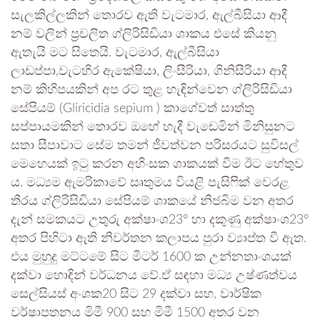
සැලකිල්ලකින් තොරව ඇති වැටමාර, ඇල්බීසියා ආදී
නම් වලින් ප්‍රචලිත ග්ලිරිසිඩියා ශාකය එසේ කියනු
ඇතැයි මට සිතෙයි. වැටමාර, ඇල්බීසියා
ලාඩප්පා,වැටහිර ඇකේෂියා, ලිංසීරියා, ගිනිසීරියා ආදී
නම් කිහිපයකින් අප රට තුළ හැඳින්වෙන ග්ලිරිසිඩියා
සේපියම් (Gliricidia sepium ) කාගේවත් සාත්තු
සප්පායමකින් තොරව ඔහේ හැදී වැඩෙමින් මිනිසුනට
සතා සීපාවාට සේම තමන් ජීවත්වන පරිසරයට සුවිසල්
මෙහෙයක් ඉටු කරන අහිංසක ශාකයක් වීම ඊට හේතුව
ය. මධ්‍යම ඇමරිකාවේ සෘතුමය වියළි පැසිෆික් වෙරළ
තීරය ග්ලිරිසිඩියා සේපියම් ශාකයේ නිජබිම වන අතර
දැන් සමකයට උතුරු අක්ෂාංශ23° හා දකුණු අක්ෂාංශ23°
අතර පිහිටා ඇති නිවර්තන කලාපය පුරා ව්‍යාප්ත වී ඇත.
එය මුහුදු මට්ටමේ සිට මීටර් 1600 ක උන්නතාංශයක්
දක්වා හොඳින් වර්ධනය වේ.ඒ සඳහා මධ්‍ය උෂ්ණත්වය
සෙල්සියස් අංශක20 සිට 29 දක්වා සහ, වාර්ෂික
වර්ෂාපතනය මිමී 900 සහ මිමී 1500 අතර වන