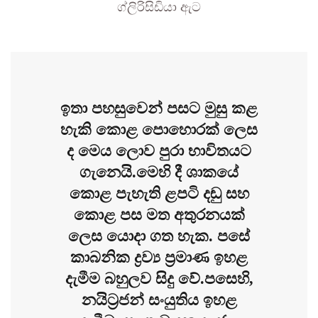
ග්ලිරිසිඩියා ඇට
ඉතා පහසුවෙන් පසට මුසු කළ
හැකි කොළ පොහොරක් ලෙස
ද මෙය ලොව පුරා භාවිතයට
ගැනෙයි.මෙහි දී ශාකයේ
කොළ පැහැති ළපටි දඬු සහ
කොළ පස මත අතුරනයක්
ලෙස යොදා ගත හැක. පසේ
කාබනික ද්‍රව්‍ය ප්‍රමාණ ඉහළ
දැමීම බහුලව සිදු වේ.පසෙහි,
නයිට්‍රජන් සංයුතිය ඉහළ