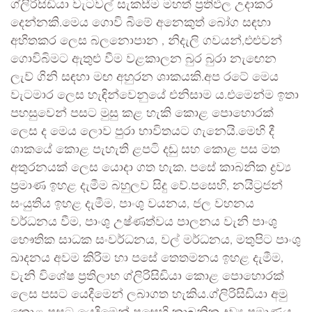
ග්ලිරිසිඩියා වැටවල් සැකසීම මහත් ප්‍රතිඵල උදාකර
දෙන්නකි.මෙය ගොවි බිමේ අනෙකුත් බෝග සඳහා
අහිතකර ලෙස බලනොපාන , නිදැලි ගවයන්,එළුවන්
ගොවිබිමට ඇතුළු වීම වළකාලන බුර බුරා නැඟෙන
ලැව් ගිනි සඳහා මඟ අහුරන ශාකයකි.අප රටේ මෙය
වැටමාර ලෙස හැඳින්වෙනුයේ එනිසාම ය.එමෙන්ම ඉතා
පහසුවෙන් පසට මුසු කළ හැකි කොළ පොහොරක්
ලෙස ද මෙය ලොව පුරා භාවිතයට ගැනෙයි.මෙහි දී
ශාකයේ කොළ පැහැති ළපටි දඬු සහ කොළ පස මත
අතුරනයක් ලෙස යොදා ගත හැක. පසේ කාබනික ද්‍රව්‍ය
ප්‍රමාණ ඉහළ දැමීම බහුලව සිදු වේ.පසෙහි, නයිට්‍රජන්
සංයුතිය ඉහළ දැමීම, පාංශු වයනය, ජල වහනය
වර්ධනය වීම, පාංශු උෂ්ණත්වය පාලනය වැනි පාංශු
භෞතික සාධක සංවර්ධනය, වල් මර්ධනය, මතුපිට පාංශු
ඛාදනය අවම කිරිම හා පසේ තෙතමනය ඉහළ දැමීම,
වැනි විශේෂ ප්‍රතිලාභ ග්ලිරිසිඩියා කොළ පොහොරක්
ලෙස පසට යෙදීමෙන් ලබාගත හැකිය.ග්ලිරිසිඩියා අමු