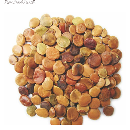
විශේෂත්වයකි.