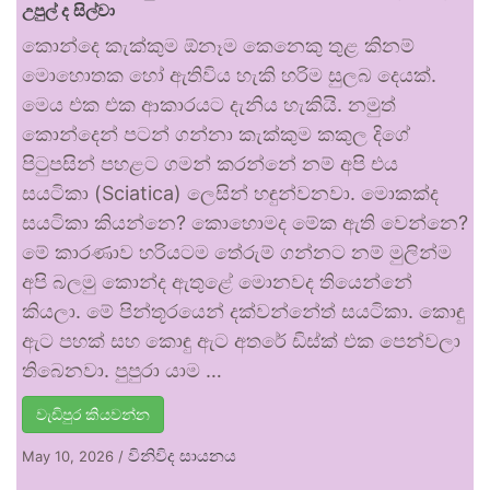
උපුල් ද සිල්වා
කොන්දෙ කැක්කුම ඕනෑම කෙනෙකු තුළ කිනම්
මොහොතක හෝ ඇතිවිය හැකි හරිම සුලබ දෙයක්.
මෙය එක එක ආකාරයට දැනිය හැකියි. නමුත්
කොන්දෙන් පටන් ගන්නා කැක්කුම කකුල දිගේ
පිටුපසින් පහළට ගමන් කරන්නේ නම් අපි එය
සයටිකා (Sciatica) ලෙසින් හඳුන්වනවා. මොකක්ද
සයටිකා කියන්නෙ? කොහොමද මේක ඇති වෙන්නෙ?
මේ කාරණාව හරියටම තේරුම් ගන්නට නම් මුලින්ම
අපි බලමු කොන්ද ඇතුළේ මොනවද තියෙන්නේ
කියලා. මේ පින්තූරයෙන් දක්වන්නේත් සයටිකා. කොඳු
ඇට පහක් සහ කොඳු ඇට අතරේ ඩිස්ක් එක පෙන්වලා
තිබෙනවා. පුපුරා යාම …
වැඩිපුර කියවන්න
විනිවිද සායනය
May 10, 2026
/