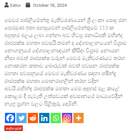
October 16, 2024
Editor
මෙවර පාර්ලිමේන්තු මැතිවරණයෙන් ශ්‍රී ලංකා පොදු ජන
පෙරමුණ ඉතා පහසුවෙන් පාර්ලිමේන්තුවේ 113 ක
බහුතර බලය ලබා ගන්නා බව හිටපු ජනාධිපති මහින්ද
රාජපක්ෂ මහතා පවසයි.තමන් ද දේශපාලනයෙන් විශ්‍රාම
නොගනුයේ දේශපාලනඥයන් කිසිදා විශ්‍රාම නොයන
නිසා බවත් රාජපක්ෂ වරුන් මෙවර මැතිවරණයට තරඟ
නොකරන කතාව බොරුවක් බවත් පවසන රාජපක්ෂ
මහතා පවසනුයේ මෙවර මැතිවරණය සඳහා ශෂීන්ද්‍ර
රාජපක්ෂ මහතා මොනරාගලින් තරඟ වදින
බවයි.මහින්ද රාජපක්ෂ මහතා මෙම අදහස් පළ කළේ
කොළඹ දී පැවැති උත්සවයක් අවසානයේ මාධ්‍යවේදීන්
නැඟූ ප්‍රශ්න වලට පිළිතුරු දෙමිනි.
කාලීන පුවත්