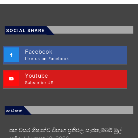
SOCIAL SHARE
Facebook
Like us on Facebook
Youtube
Subscribe US
නවතම
පහ වසර ශිෂ්‍යත්ව විභාග ප්‍රතිඵල සැප්තැම්බර් මුල්