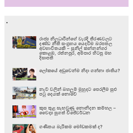
.
රාජ්‍ය නිලධාරීන්ගේ වැරදි තීරණවලට
දණ්ඩ නීති සංග්‍රහය යෙදවීම බරපතල
අවභාවිතයකි – සුනිල් කන්නන්ගර
කොළඹ, රත්නපුර, අම්පාර හිටපු මහ
දිසාපති
ලෝකයේ අඩුවෙන්ම නිදා ගන්නා ජාතිය?
නැව් වලින් බහලුම් මුහුදට පෙරලීම සුළු
පටු දෙයක් නොවේ
කුස තුළ සැඟවුණු නොනිදන කම්හල –
වෛද්‍ය සුගත් විජේවර්ධන
ගණිතය බැරිකම මෝඩකමක් ද?