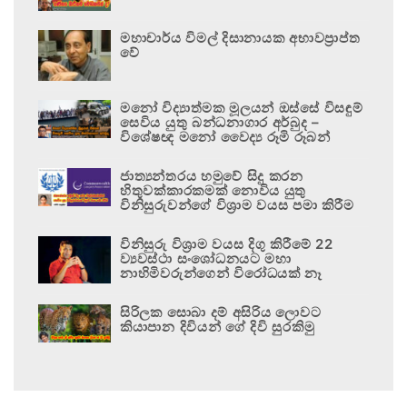
මහාචාර්ය විමල් දිසානායක අභාවප්‍රාප්ත
වේ
මනෝ විද්‍යාත්මක මූලයන් ඔස්සේ විසඳුම්
සෙවිය යුතු බන්ධනාගාර අර්බුද –
විශේෂඥ මනෝ වෛද්‍ය රූමි රූබන්
ජාත්‍යන්තරය හමුවේ සිදු කරන
හිතුවක්කාරකමක් නොවිය යුතු
විනිසුරුවන්ගේ විශ්‍රාම වයස පමා කිරීම
විනිසුරු විශ්‍රාම වයස දිගු කිරීමේ 22
ව්‍යවස්ථා සංශෝධනයට මහා
නාහිමිවරුන්ගෙන් විරෝධයක් නෑ
සිරිලක සොබා දම් අසිරිය ලොවට
කියාපාන දිවියන් ගේ දිවි සුරකිමු