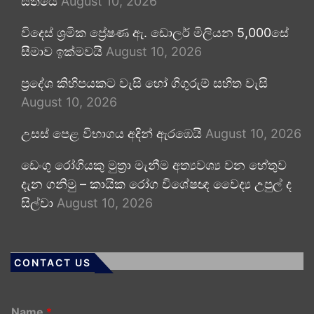
සතියේ
August 10, 2026
විදෙස් ශ්‍රමික ප්‍රේෂණ ඇ. ඩොලර් මිලියන 5,000සේ
සීමාව ඉක්මවයි
August 10, 2026
ප්‍රදේශ කිහිපයකට වැසි හෝ ගිගුරුම් සහිත වැසි
August 10, 2026
උසස් පෙළ විභාගය අදින් ඇරඹෙයි
August 10, 2026
ඩෙංගු රෝගියකු ⁣මුත්‍රා මැනීම අත්‍යවශ්‍ය වන හේතුව
දැන ගනිමු – කායික රෝග විශේෂඥ වෛද්‍ය උපුල් ද
සිල්වා
August 10, 2026
CONTACT US
Name
*