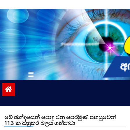
Skip
to
content
vinivida.lk
මේ ඡන්දයෙන් පොදු ජන පෙරමුණ පහසුවෙන්
113 ක බහුතර බලය ගන්නවා