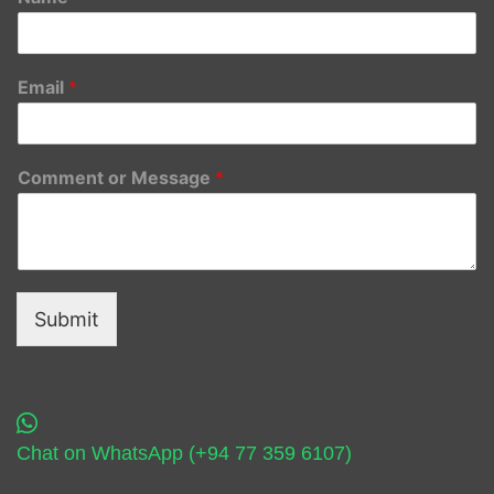
Email
*
Comment or Message
*
Submit
Chat on WhatsApp (+94 77 359 6107)