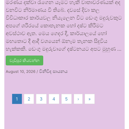
මරණය දක්වා රැගෙන යෑමට හැකි වාතාවරණයක් අද
වනවිට නිර්මාණය වී තිබේ. දවසේ දිවා කල
විවිධාකාර කාර්යවල නියැලෙන විට ඩෙංගු මදුරුවකුට
අපගේ ශරීරයේ කොතැනක හෝ දෂ්ට කිරීමට
අවස්ථාව ඇත. මෙය ගෙදර දී, කාර්යාලයේ හෝ
මඟතොට දී ආදී වශයෙන් ඕනෑම තැනක සිදුවිය
හැක්කකි. ඩෙංගු මදුරුවාගේ දෂ්ටනයට අපට මුහුණ …
වැඩිපුර කියවන්න
විනිවිද සායනය
August 10, 2026
/
1
2
3
4
5
›
»