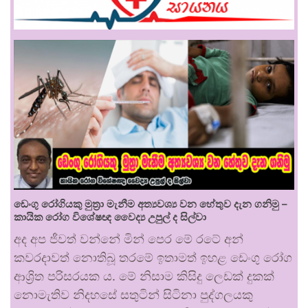
ඩෙංගු රෝගියකු ⁣මුත්‍රා මැනීම අත්‍යවශ්‍ය වන හේතුව දැන ගනිමු –
කායික රෝග විශේෂඥ වෛද්‍ය උපුල් ද සිල්වා
අද අප ජීවත් වන්නේ මින් පෙර මේ රටේ අන්
කවරදාවත් නොතිබූ තරමේ ඉතාමත් ඉහළ ඩෙංගු රෝග
ආශ්‍රිත පරිසරයක ය. මේ නිසාම කිසිදු ලෙඩක් දුකක්
නොමැතිව නිදහසේ සතුටින් සිටිනා පුද්ගලයකු