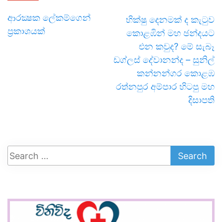
ආරක්‍ෂක ලේකම්ගෙන්
භික්ෂු දෙනමක් ද කැටුව
ප්‍රකාශයක්
කොළඹින් මහ ඡන්දයට
එන කවුද? මේ සැබෑ
ඩග්ලස් දේවානන්ද – සුනිල්
කන්නන්ගර කොළඹ
රත්නපුර අම්පාර හිටපු මහ
දිසාපති