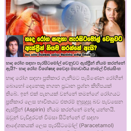
හෘද රෝග සඳහා පැරසිටමෝල් වෙනුවට ඇස්ප්‍රීන් නියම කරන්නේ
ඇයි?- හෘද රෝග විශේෂඥ වෛද්‍ය මහාචාර්ය නාමල් විජයසිංහ
හෘද රෝග සඳහා ප්‍රතිකාර ගැනීමට පැමිණෙන රෝගීන්
බොහෝ දෙනෙකු නගන ප්‍රධාන ප්‍රශ්න කිහිපයක්
තිබේ. ඉන් එක් පැනයක් වන්නේ තමන්ගේ රෝගයට
ප්‍රතිකාර ලෙස භාවිතයට එතරම් නුසුදුසු බව පැවසෙන
ඇස්ප්‍රීන් (Aspirin) නියම කරන්නේ මන්ද යන්නයි.
ඔවුන් වැඩිදුරටත් විමසා සිටින්නේ ඒ සඳහා
ආදේශකයක් ලෙස පැරසිටමෝල් (Paracetamol)