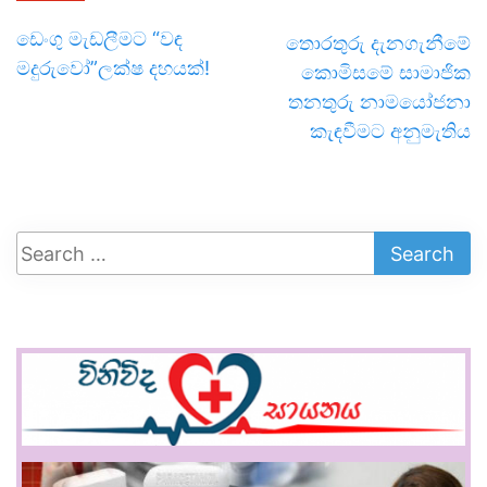
ඩෙංගු මැඩලීමට “වඳ
තොරතුරු දැනගැනීමේ
මදුරුවෝ”ලක්ෂ දහයක්!
කොමිසමේ සාමාජික
තනතුරු නාමයෝජනා
කැඳවීමට අනුමැතිය