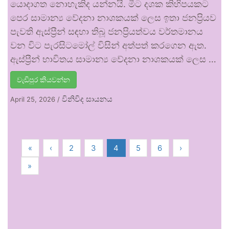
යොදාගත නොහැකිද යන්නයි. මීට දශක කිහිපයකට
පෙර සාමාන්‍ය වේදනා නාශකයක් ලෙස ඉතා ජනප්‍රියව
පැවති ඇස්ප්‍රීන් සඳහා තිබූ ජනප්‍රියත්වය වර්තමානය
වන විට පැරසිටමෝල් විසින් අත්පත් කරගෙන ඇත.
ඇස්ප්‍රීන් භාවිතය සාමාන්‍ය වේදනා නාශකයක් ලෙස …
වැඩිපුර කියවන්න
විනිවිද සායනය
April 25, 2026
/
«
‹
2
3
4
5
6
›
»