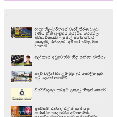
.
රාජ්‍ය නිලධාරීන්ගේ වැරදි තීරණවලට
දණ්ඩ නීති සංග්‍රහය යෙදවීම බරපතල
අවභාවිතයකි – සුනිල් කන්නන්ගර
කොළඹ, රත්නපුර, අම්පාර හිටපු මහ
දිසාපති
ලෝකයේ අඩුවෙන්ම නිදා ගන්නා ජාතිය?
නැව් වලින් බහලුම් මුහුදට පෙරලීම සුළු
පටු දෙයක් නොවේ
විශ්වවිද්‍යාල කඩඉම් ලකුණු නිකුත් කෙරේ
ප්‍රවේසම් වන්න; එල් නිනෝ යනු
පාරිසරික හෘද රෝග අවදානමකි –
හෘදවේද විශේෂඥ වෛද්‍ය මහාචාර්ය