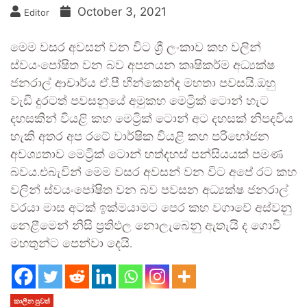
October 3, 2021
Editor
මෙම වසර අවසන් වන විට ශ්‍රී ලංකාව කහ වලින්
ස්වයංපෝෂිත වන බව අපනයන කෘෂිකර්ම අධ්‍යක්ෂ
ජනරාල් ආචාර්ය ඒ.පී හීන්කෙන්ද මහතා පවසයි.ඔහු
වැඩි දුරටත් පවසනුයේ අමුකහ මෙට්‍රික් ටොන් හැට
දහසකින් වි‍යළි කහ මෙට්‍රික් ටොන් අට දහසක් නිපදවිය
හැකි අතර අප රටේ වාර්ෂික වියළි කහ පරිභෝජන
අවශ්‍යතාව මෙට්‍රික් ටොන් හත්දහස් පන්සියයක් පමණ
බවය.එබැවින් මෙම වසර අවසන් වන විට අපේ රට කහ
වලින් ස්වයංපෝෂිත වන බව පවසන අධ්‍යක්ෂ ජනරාල්
වරයා මාස අටක් ඉක්මයාමට පෙර කහ වගාවේ අස්වනු
නෙළීමෙන් නිසි ප්‍රතිඵල නොලැබෙනු ඇතැයි ද ගොවි
මහතුන්ට පෙන්වා දෙයි.
කාලීන පුවත්