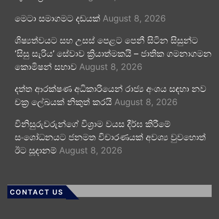
මෙටා සමාගමට දඩයක්
August 8, 2026
ශිෂ්‍යත්වයට සහ උසස් පෙළට පෙනී සිටින සිසුන්ට
‘සිසු සැරිය’ සේවාව ක්‍රියාත්මකයි – ජාතික ගමනාගමන
කොමිෂන් සභාව
August 8, 2026
දත්ත ආරක්ෂණ අධිකාරියෙන් රාජ්‍ය අංශය සඳහා නව
චක්‍ර ලේඛයක් නිකුත් කරයි
August 8, 2026
විනිසුරුවරුන්ගේ විශ්‍රාම වයස දීර්ඝ කිරීමේ
සංශෝධනයට ජනමත විචාරණයක් අවශ්‍ය වුවහොත්
ඊට සූදානම්
August 8, 2026
CONTACT US