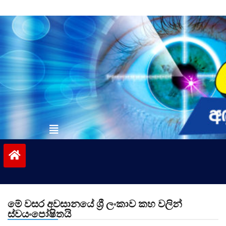
Skip
to
content
vinivida.lk
මේ වසර අවසානයේ ශ්‍රී ලංකාව කහ වලින්
ස්වයංපෝෂිතයි