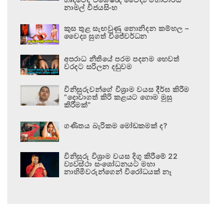
නාමල් විජයසිංහ
කුස තුළ සැඟවුණු නොනිදන කම්හල –
වෛද්‍ය සුගත් විජේවර්ධන
අපරාධ නීතියේ පරම පදනම හෙවත්
වරදට සරිලන දඬුවම
විනිසුරුවන්ගේ විශ්‍රාම වයස දීර්ඝ කිරීම
“දොවාගත් කිරි කළයට ගොම මුසු
කිරීමක්”
ගණිතය බැරිකම මෝඩකමක් ද?
විනිසුරු විශ්‍රාම වයස දිගු කිරීමේ 22
ව්‍යවස්ථා සංශෝධනයට මහා
නාහිමිවරුන්ගෙන් විරෝධයක් නෑ