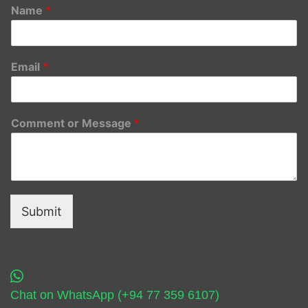
Name
*
Email
*
Comment or Message
*
Submit
Chat on WhatsApp (+94 77 359 6107)