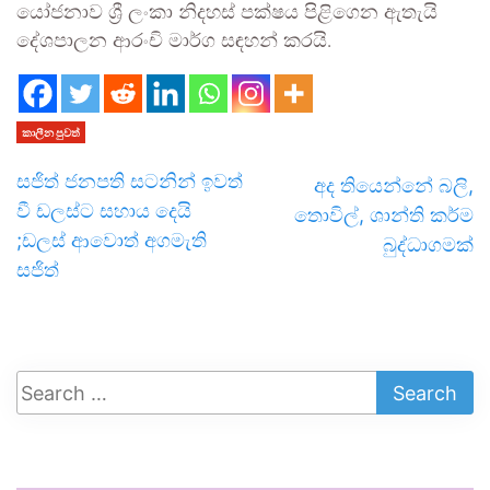
යෝජනාව ශ්‍රී ලංකා නිදහස් පක්ෂය පිළිගෙන ඇතැයි
දේශපාලන ආරංචි මාර්ග සඳහන් කරයි.
කාලීන පුවත්
සජිත් ජනපති සටනින් ඉවත්
අද තියෙන්නේ බලි,
වී ඩලස්ට සහාය දෙයි
තොවිල්, ශාන්ති කර්ම
;ඩලස් ආවොත් අගමැති
බුද්ධාගමක්
සජිත්