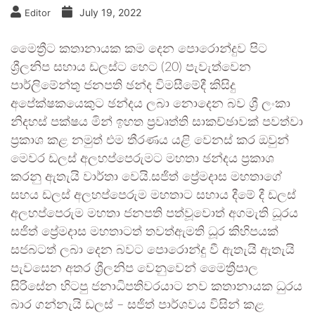
July 19, 2022
Editor
මෛත්‍රීට කතානායක කම දෙන පොරොන්දුව පිට
ශ්‍රීලනිප සහාය ඩලස්ට හෙට (20) පැවැත්වෙන
පාර්ලිමේන්තු ජනපති ඡන්ද විමසීමේදී කිසිදු
අපේක්ෂකයෙකුට ඡන්දය ලබා නොදෙන බව ශ්‍රී ලංකා
නිදහස් පක්ෂය මින් ඉහත ප්‍රවෘත්ති සාකච්ඡාවක් පවත්වා
ප්‍රකාශ කළ නමුත් එම තීරණය යළි වෙනස් කර ඔවුන්
මෙවර ඩලස් අලහප්පෙරුමට මහතා ඡන්දය ප්‍රකාශ
කරනු ඇතැයි වාර්තා වෙයි.සජිත් ප්‍රේමදාස මහතාගේ
සහය ඩලස් අලහප්පෙරුම මහතාට සහාය දීමේ දී ඩලස්
අලහප්පෙරුම මහතා ජනපති පත්වූවොත් අගමැති ධූරය
සජිත් ප්‍රේමදාස මහතාටත් තවත්ඇමති ධූර කිහිපයක්
සජබටත් ලබා දෙන බවට පොරොන්දු වී ඇතැයි ඇතැයි
පැවසෙන අතර ශ්‍රීලනිප වෙනුවෙන් මෛත්‍රීපාල
සිරිසේන හිටපු ජනාධිපතිවරයාට නව කතානායක ධුරය
බාර ගන්නැයි ඩලස් – සජිත් පාර්ශවය විසින් කළ