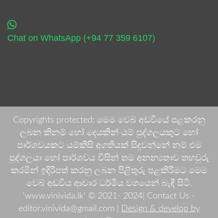
Chat on WhatsApp (+94 77 359 6107)
Copyrights protected: මෙම වෙබ් අඩවියේ පළකරනු
ලබන කිනම් හෝ දෙයකින් යම් පුද්ගලයකුට හෝ
පාර්ශවයකට යම්කිසි අගතියක් සිදුවන්නේ නම් එම
පුද්ගලයා හෝ පාර්ශවය විසින් තම අනන්‍යතාව තහවුරු
කරමින් ඉදිරිපත් කරනු ලබන පිළිතුරු පළකිරීමට මෙම
වෙබ් අඩවිය ආචාර ධර්මීය වශයෙන් බැඳී සිටී.
'www.vinivida.lk' © 2021- 2024| Contact Us -
editor.vinivida@gmail.com |
Design & develop by