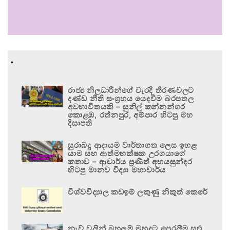
.
රාජ්‍ය නිලධාරීන්ගේ වැරදි තීරණවලට
දණ්ඩ නීති සංග්‍රහය යෙදවීම බරපතල
අවභාවිතයකි – සුනිල් කන්නන්ගර
කොළඹ, රත්නපුර, අම්පාර හිටපු මහ
දිසාපති
සුරාබදු ආදායම වාර්තාගත ලෙස ඉහළ
යාම සහ ආත්මභක්ෂක උරගයාගේ
කතාව – ආචාර්ය ප්‍රණීත් අභයසුන්දර
හිටපු මානව විද්‍යා මහාචාර්ය
විශ්වවිද්‍යාල කඩඉම් ලකුණු නිකුත් කෙරේ
නැව් වලින් බහලුම් මුහුදට පෙරලීම සුළු