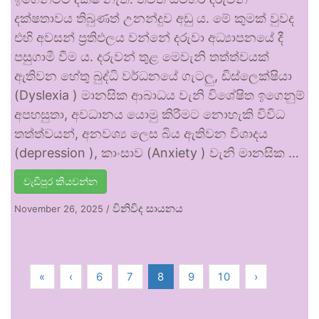
දක්ෂතාවය තිබුණත් උනන්දුව අඩු ය. මේ කුමක් වුවද
එහි අවසන් ප්‍රතිඵලය වන්නේ දරුවා අධ්‍යාපනයේ දී
පසුගාමී වීම ය. දරුවන් තුළ මෙවැනි තත්ත්වයක්
ඇතිවන හේතු බුද්ධි වර්ධනයේ ගැටලු, ඩිස්ලෙක්ෂියා
(Dyslexia ) මානසික ආබාධය වැනි විශේෂිත ඉගෙනුම්
අපහසුතා, අවධානය යොමු කිරීමට නොහැකි විවිධ
තත්ත්වයන්, අනවශ්‍ය ලෙස බිය ඇතිවන විශාදය
(depression ), කාංසාව (Anxiety ) වැනි මානසික …
වැඩිපුර කියවන්න
විනිවිද සායනය
November 26, 2025
/
«
‹
6
7
8
9
10
›