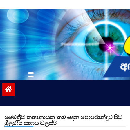
Skip
to
content
vinivida.lk
මෛත්‍රීට කතානායක කම දෙන පොරොන්දුව පිට
ශ්‍රීලනිප සහාය ඩලස්ට