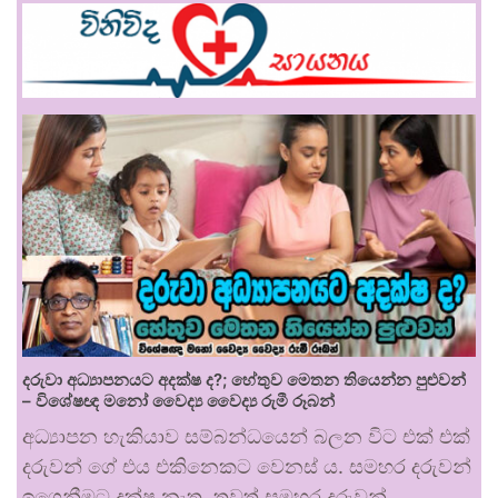
දරුවා අධ්‍යාපනයට අදක්ෂ ද?; හේතුව මෙතන තියෙන්න පුළුවන්
– විශේෂඥ මනෝ වෛද්‍ය වෛද්‍ය රුමී රූබන්
අධ්‍යාපන හැකියාව සම්බන්ධයෙන් බලන විට එක් එක්
දරුවන් ගේ එය එකිනෙකට වෙනස් ය. සමහර දරුවන්
ඉගෙනීමට දක්ෂ නැත. තවත් සමහර දරුවන්