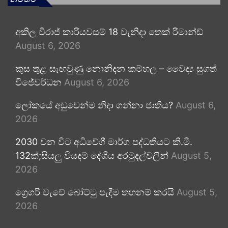
අකිල විරාජ් කාරියවසම් 18 වැනිදා තෙක් රිමාන්ඩ්
August 6, 2026
කුස තුළ සැඟවුණු නොනිදන කම්හල – වෛද්‍ය සුගත්
විජේවර්ධන
August 6, 2026
ලෝකයේ අඩුවෙන්ම නිදා ගන්නා ජාතිය?
August 6,
2026
2030 වන විට අධිවේගී මාර්ග පද්ධතියට කි.මී.
132ක්;සියලු වියදම් දේශීය අරමුදල්වලින්
August 5,
2026
ග්‍රෙගරි වැවේ බෝට්ටු පැදීම තහනම් කරයි
August 5,
2026