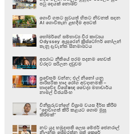
පටු දෙයක් නොවේ
ගොවි ගතට සුවයත් හිතට නිවනත් සදන
AI ගොවිතැන ළඟදීම අපටත්
හෝමර්ගේ සම්භාව්‍ය වීර කාව්‍යය
Odyssey ඇසුරෙන් ක්‍රිස්ටෝෆර් නෝලන්
තැනූ දැවැන්ත සිනමාපටය
අපරාධ නීතියේ පරම පදනම හෙවත්
වරදට සරිලන දඬුවම
ප්‍රවේසම් වන්න; එල් නිනෝ යනු
පාරිසරික හෘද රෝග අවදානමකි –
හෘදවේද විශේෂඥ වෛද්‍ය මහාචාර්ය
නාමල් විජයසිංහ
විනිසුරුවන්ගේ විශ්‍රාම වයස දීර්ඝ කිරීම
“දොවාගත් කිරි කළයට ගොම මුසු
කිරීමක්”
නව යුද හමුදාපති ලෙස මේජර් ජෙනරාල්
නිලන්ත ප්‍රේමරත්න පත් කෙරේ