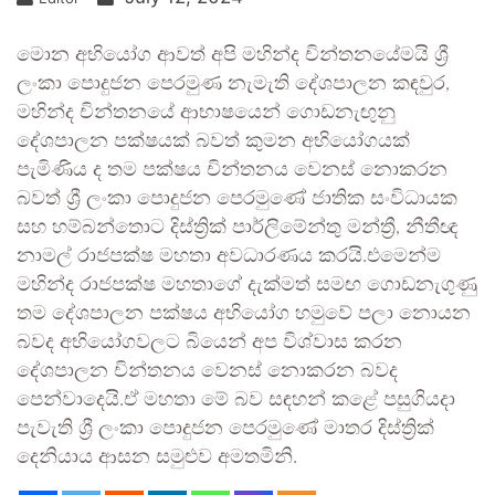
මොන අභියෝග ආවත් අපි මහින්ද චින්තනයේමයි ශ්‍රී
ලංකා පොදුජන පෙරමුණ නැමැති දේශපාලන කඳවුර,
මහින්ද චින්තනයේ ආභාෂයෙන් ගොඩනැඟුනු
දේශපාලන පක්ෂයක් බවත් කුමන අභියෝගයක්
පැමිණිය ද තම පක්ෂය චින්තනය වෙනස් නොකරන
බවත් ශ්‍රී ලංකා පොදුජන පෙරමුණේ ජාතික සංවිධායක
සහ හම්බන්තොට දිස්ත්‍රික් පාර්ලිමේන්තු මන්ත්‍රී, නීතීඥ
නාමල් රාජපක්ෂ මහතා අවධාරණය කරයි.එමෙන්ම
මහින්ද රාජපක්ෂ මහතාගේ දැක්මත් සමඟ ගොඩනැගුණු
තම දේශපාලන පක්ෂය අභියෝග හමුවේ පලා නොයන
බවද අභියෝගවලට බියෙන් අප විශ්වාස කරන
දේශපාලන චින්තනය වෙනස් නොකරන බවද
පෙන්වාදෙයි.ඒ මහතා මේ බව සඳහන් කළේ පසුගියදා
පැවැති ශ්‍රී ලංකා පොදුජන පෙරමුණේ මාතර දිස්ත්‍රික්
දෙනියාය ආසන සමුළුව අමතමිනි.