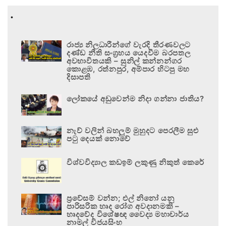
.
රාජ්‍ය නිලධාරීන්ගේ වැරදි තීරණවලට
දණ්ඩ නීති සංග්‍රහය යෙදවීම බරපතල
අවභාවිතයකි – සුනිල් කන්නන්ගර
කොළඹ, රත්නපුර, අම්පාර හිටපු මහ
දිසාපති
ලෝකයේ අඩුවෙන්ම නිදා ගන්නා ජාතිය?
නැව් වලින් බහලුම් මුහුදට පෙරලීම සුළු
පටු දෙයක් නොවේ
විශ්වවිද්‍යාල කඩඉම් ලකුණු නිකුත් කෙරේ
ප්‍රවේසම් වන්න; එල් නිනෝ යනු
පාරිසරික හෘද රෝග අවදානමකි –
හෘදවේද විශේෂඥ වෛද්‍ය මහාචාර්ය
නාමල් විජයසිංහ