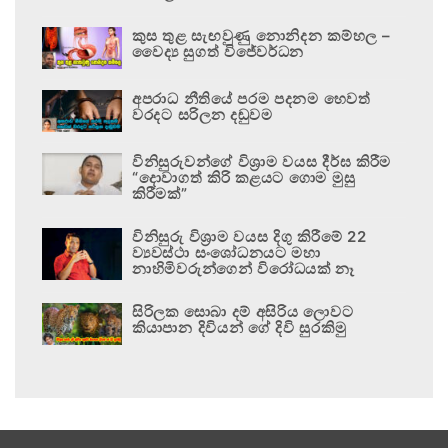
කුස තුළ සැඟවුණු නොනිදන කම්හල –
වෛද්‍ය සුගත් විජේවර්ධන
අපරාධ නීතියේ පරම පදනම හෙවත්
වරදට සරිලන දඬුවම
විනිසුරුවන්ගේ විශ්‍රාම වයස දීර්ඝ කිරීම
“දොවාගත් කිරි කළයට ගොම මුසු
කිරීමක්”
විනිසුරු විශ්‍රාම වයස දිගු කිරීමේ 22
ව්‍යවස්ථා සංශෝධනයට මහා
නාහිමිවරුන්ගෙන් විරෝධයක් නෑ
සිරිලක සොබා දම් අසිරිය ලොවට
කියාපාන දිවියන් ගේ දිවි සුරකිමු