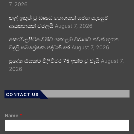
7, 2026
කල් ඉකුත් වූ ඖෂධ තොගයක් සමඟ සැපයුම්
ආයතනයක් වටලයි
August 7, 2026
කෙරවලපිටියේ සිට කොළඹ වරායට තවත් භූගත
විදුලි සම්ප්‍රේෂණ පද්ධතියක්
August 7, 2026
ප්‍රදේශ රැසකට මිලිමීටර 75 ඉක්ම වූ වැසි
August 7,
2026
CONTACT US
Name
*