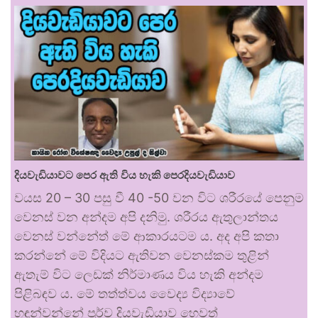
දියවැඩියාවට පෙර ඇති විය හැකි පෙරදියවැඩියාව
වයස 20 – 30 පසු වී 40 -50 වන විට ශරීරයේ පෙනුම
වෙනස් වන අන්දම අපි දනිමු. ශරීරය ඇතුලාන්තය
වෙනස් වන්නේත් මේ ආකාරයටම ය. අද අපි කතා
කරන්නේ මේ විදියට ඇතිවන වෙනස්කම තුළින්
ඇතැම් විට ලෙඩක් නිර්මාණය විය හැකි අන්දම
පිළිබඳව ය. මේ තත්ත්වය වෛද්‍ය විද්‍යාවේ
හඳුන්වන්නේ පූර්ව දියවැඩියාව හෙවත්