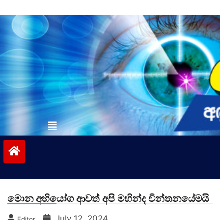
Skip
to
content
vinivida.lk
මොන අභියෝග ආවත් අපි මහින්ද චින්තනයේමයි
July 12, 2024
Editor