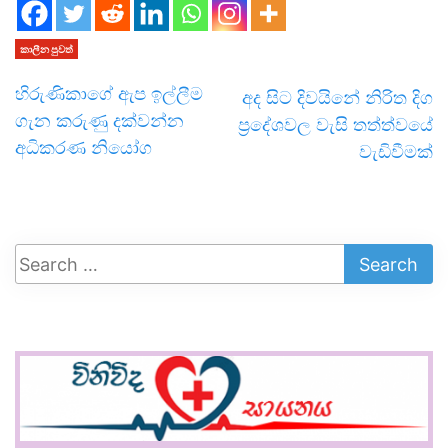
කාලීන පුවත්
හිරුණිකාගේ ඇප ඉල්ලීම
අද සිට දිවයිනේ නිරිත දිග
ගැන කරුණු දක්වන්න
ප්‍රදේශවල වැසි තත්ත්වයේ
අධිකරණ නියෝග
වැඩිවීමක්