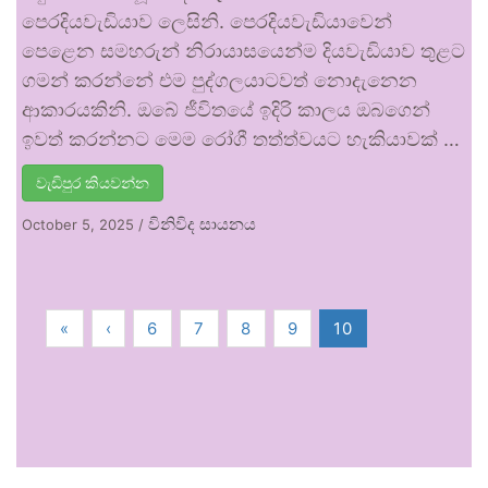
පෙරදියවැඩියාව ලෙසිනි. පෙරදියවැඩියාවෙන්
පෙළෙන සමහරුන් නිරායාසයෙන්ම දියවැඩියාව තුළට
ගමන් කරන්නේ එම පුද්ගලයාටවත් නොදැනෙන
ආකාරයකිනි. ඔබේ ජීවිතයේ ඉදිරි කාලය ඔබගෙන්
ඉවත් කරන්නට මෙම රෝගී තත්ත්වයට හැකියාවක් …
වැඩිපුර කියවන්න
විනිවිද සායනය
October 5, 2025
/
«
‹
6
7
8
9
10