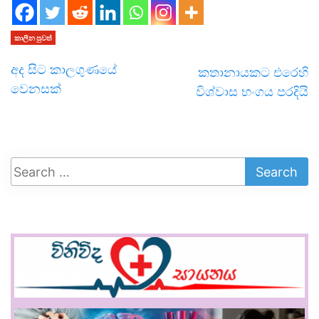
කාලීන පුවත්
අද සිට කාලගුණයේ
කතානායකට එරෙහි
වෙනසක්
විශ්වාස භංගය පරදියි