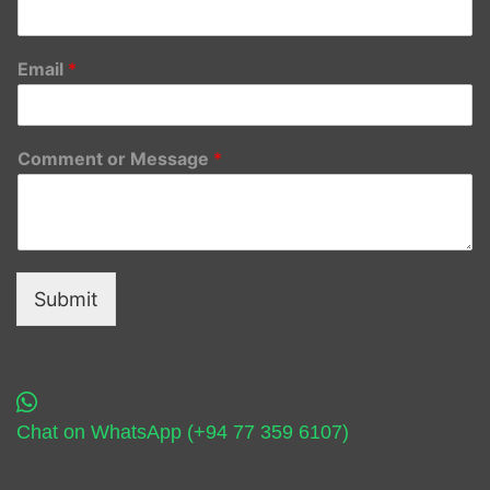
Email
*
Comment or Message
*
Submit
Chat on WhatsApp (+94 77 359 6107)