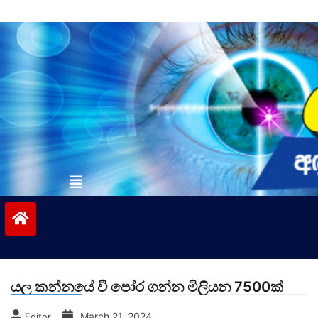
Skip
to
content
vinivida.lk
යල කන්නයේ වී පෝර ගන්න මිලියන 7500ක්
March 21, 2024
Editor