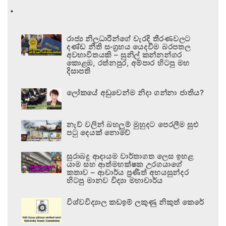
.
රාජ්‍ය නිලධාරීන්ගේ වැරදි තීරණවලට
දණ්ඩ නීති සංග්‍රහය යෙදවීම බරපතල
අවභාවිතයකි – සුනිල් කන්නන්ගර
කොළඹ, රත්නපුර, අම්පාර හිටපු මහ
දිසාපති
ලෝකයේ අඩුවෙන්ම නිදා ගන්නා ජාතිය?
නැව් වලින් බහලුම් මුහුදට පෙරලීම සුළු
පටු දෙයක් නොවේ
සුරාබදු ආදායම වාර්තාගත ලෙස ඉහළ
යාම සහ ආත්මභක්ෂක උරගයාගේ
කතාව – ආචාර්ය ප්‍රණීත් අභයසුන්දර
හිටපු මානව විද්‍යා මහාචාර්ය
විශ්වවිද්‍යාල කඩඉම් ලකුණු නිකුත් කෙරේ