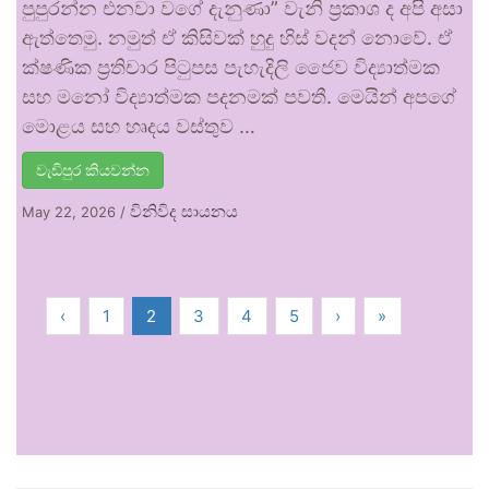
පුපුරන්න එනවා වගේ දැනුණා” වැනි ප්‍රකාශ ද අපි අසා
ඇත්තෙමු. නමුත් ඒ කිසිවක් හුදු හිස් වදන් නොවේ. ඒ
ක්ෂණික ප්‍රතිචාර පිටුපස පැහැදිලි ජෛව විද්‍යාත්මක
සහ මනෝ විද්‍යාත්මක පදනමක් පවතී. මෙයින් අපගේ
මොළය සහ හෘදය වස්තුව …
වැඩිපුර කියවන්න
විනිවිද සායනය
May 22, 2026
/
‹
1
2
3
4
5
›
»