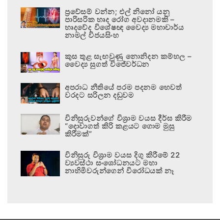
ප්‍රවේසම් වන්න; එල් නිනෝ යනු
පාරිසරික හෘද රෝග අවදානමකි –
හෘදවේද විශේෂඥ වෛද්‍ය මහාචාර්ය
නාමල් විජයසිංහ
කුස තුළ සැඟවුණු නොනිදන කම්හල –
වෛද්‍ය සුගත් විජේවර්ධන
අපරාධ නීතියේ පරම පදනම හෙවත්
වරදට සරිලන දඬුවම
විනිසුරුවන්ගේ විශ්‍රාම වයස දීර්ඝ කිරීම
“දොවාගත් කිරි කළයට ගොම මුසු
කිරීමක්”
විනිසුරු විශ්‍රාම වයස දිගු කිරීමේ 22
ව්‍යවස්ථා සංශෝධනයට මහා
නාහිමිවරුන්ගෙන් විරෝධයක් නෑ