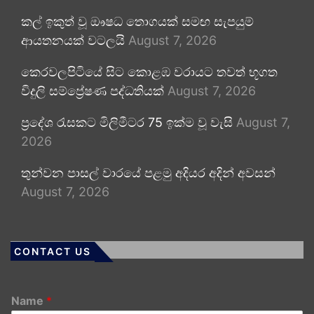
කල් ඉකුත් වූ ඖෂධ තොගයක් සමඟ සැපයුම්
ආයතනයක් වටලයි
August 7, 2026
කෙරවලපිටියේ සිට කොළඹ වරායට තවත් භූගත
විදුලි සම්ප්‍රේෂණ පද්ධතියක්
August 7, 2026
ප්‍රදේශ රැසකට මිලිමීටර 75 ඉක්ම වූ වැසි
August 7,
2026
තුන්වන පාසල් වාරයේ පළමු අදියර අදින් අවසන්
August 7, 2026
CONTACT US
Name
*