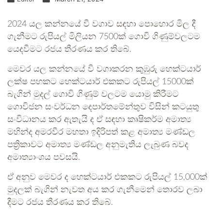
2024 යල කන්නයේ වී වගාව සඳහා පොහොර මිල දී
ගැනීමට රුපියල් මිලියන 7500ක් ගොවි ගිණුම්වලටම
යෙදවීමට රජය තීරණය කර තිබේ.
මෙවර යල කන්නයේ වී වගාකරන කුඹුරු හෙක්ටයාර්
ලක්ෂ පහකට හෙක්ටයාර් එකකට රුපියල් 15000ක්
බැගින් මුදල් ගොවි ගිණුම් වලටම යොමු කිරීමට
ගොවිජන සංවර්ධන දෙපාර්තමේන්තුව විසින් කටයුතු
සංවිධානය කර ඇතැයි ද ඒ සඳහා කෘෂිකර්ම අමාත්‍ය
මහින්ද අමරවීර මහතා ඉදිරිපත් කළ අමාත්‍ය මණ්ඩල
පත්‍රිකාවට අමාත්‍ය මණ්ඩල අනුමැතිය ලැබුණ බවද
අමාත්‍යාංශය පවසයි.
ඒ අනුව මෙවර ද හෙක්ටයාර් එකකට රුපියල් 15,000ක්
මුදලක් බැගින් නැවත අය කර ගැනීමෙන් තොරව ලබා
දීමට රජය තීරණය කර තිබේ.