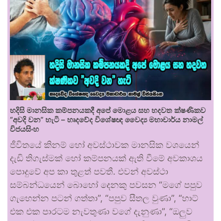
හදිසි මානසික කම්පනයකදී අපේ මොළය සහ හදවත ක්ෂණිකව
“අවදි වන” හැටි – හෘදවේද විශේෂඥ වෛද්‍ය මහාචාර්ය නාමල්
විජයසිංහ
ජීවිතයේ කිනම් හෝ අවස්ථාවක මානසික වශයෙන්
දැඩි තිගැස්මක් හෝ කම්පනයක් ඇති වීමේ අවකාශය
පොදුවේ අප කා තුළත් පවතී. එවන් අවස්ථා
සම්බන්ධයෙන් බොහෝ දෙනකු පවසන “මගේ පපුව
ගැහෙන්න පටන් ගත්තා”, “පපුව සීතල වුණා”, “හාට්
එක එක පාරටම නැවතුණා වගේ දැනුණා”, “ඔලුව