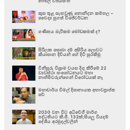
නාමල් විජයසිංහ
කුස තුළ සැඟවුණු නොනිදන කම්හල –
වෛද්‍ය සුගත් විජේවර්ධන
ගණිතය බැරිකම මෝඩකමක් ද?
සිරිලක සොබා දම් අසිරිය ලොවට
කියාපාන දිවියන් ගේ දිවි සුරකිමු
විනිසුරු විශ්‍රාම වයස දිගු කිරීමේ 22
ව්‍යවස්ථා සංශෝධනයට මහා
නාහිමිවරුන්ගෙන් විරෝධයක් නෑ
මහාචාර්ය විමල් දිසානායක අභාවප්‍රාප්ත
වේ
2030 වන විට අධිවේගී මාර්ග
පද්ධතියට කි.මී. 132ක්;සියලු වියදම්
දේශීය අරමුදල්වලින්