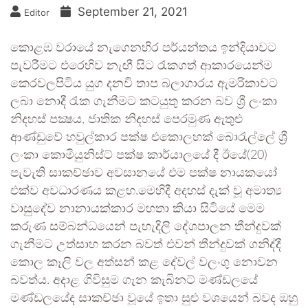
September 21, 2021
Editor
කොළඹ වරායේ නැගෙනහිර පර්යන්තය ඉන්දියාවට
පැවරීමට එරෙහිව නැඟී සිට රැකගත් ආකාරයෙන්ම
කෙරවලපිටිය යුග දනවි තාප බලාගාරය ඇමරිකාවට
ලබා නොදී රැක ගැනීමට කටයුතු කරන බව ශ්‍රී ලංකා
නිදහස් පක්‍ෂය, ජාතික නිදහස් පෙරමුණ ඇතුළු
ආණ්ඩුවේ හවුල්කාර පක්ෂ එකොලහක් බොරැල්ලේ ශ්‍රී
ලංකා කොමියුනිස්ට් පක්ෂ කාර්යාලයේ දී ඊයේ(20)
පැවැති සාකච්ඡාව අවසානයේ එම පක්ෂ නායකයෝ
එක්ව අවධාරණය කළහ.මෙහිදී අදහස් දැක් වූ අමාත්‍ය
වාසුදේව නානායක්කාර මහතා කියා සිටියේ මෙම
කරුණ සම්බන්ධයෙන් පැහැදිලි දේශපාලන තීන්දුවක්
ගැනීමට උත්සාහ කරන බවත් එවන් තීන්දුවක් ගනිද්දී
කොල කෑලි වල අත්සන් කළ දේවල් වලංගු නොවන
බවත්ය. අදාළ ගිවිසුම ගැන කැබිනට් මණ්ඩලයේ
මණ්ඩලයේද සාකච්ඡා වූයේ ඉතා සුළු වශයෙන් බවද ඔහු