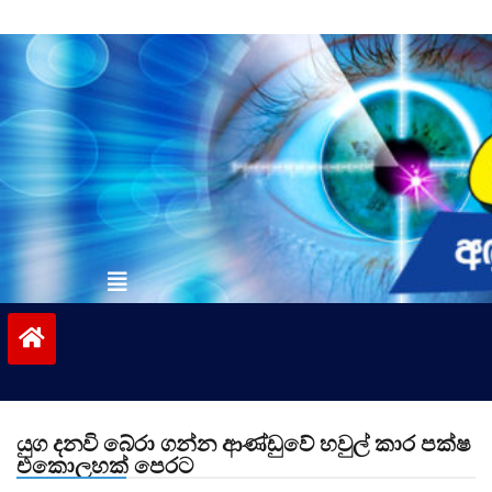
Skip
to
content
vinivida.lk
යුග දනවි බේරා ගන්න ආණ්ඩුවේ හවුල් කාර පක්ෂ
එකොලහක් පෙරට