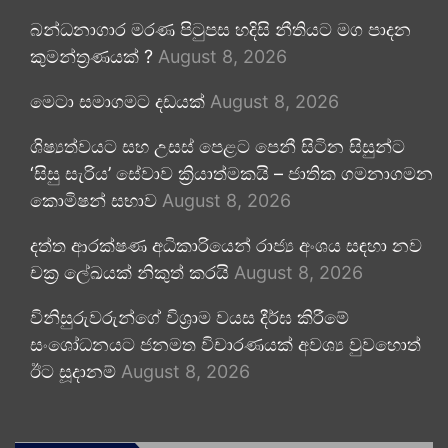
බන්ධනාගාර මරණ පිටුපස හදිසි නීතියට මග පාදන
කුමන්ත්‍රණයක් ?
August 8, 2026
මෙටා සමාගමට දඩයක්
August 8, 2026
ශිෂ්‍යත්වයට සහ උසස් පෙළට පෙනී සිටින සිසුන්ට
‘සිසු සැරිය’ සේවාව ක්‍රියාත්මකයි – ජාතික ගමනාගමන
කොමිෂන් සභාව
August 8, 2026
දත්ත ආරක්ෂණ අධිකාරියෙන් රාජ්‍ය අංශය සඳහා නව
චක්‍ර ලේඛයක් නිකුත් කරයි
August 8, 2026
විනිසුරුවරුන්ගේ විශ්‍රාම වයස දීර්ඝ කිරීමේ
සංශෝධනයට ජනමත විචාරණයක් අවශ්‍ය වුවහොත්
ඊට සූදානම්
August 8, 2026