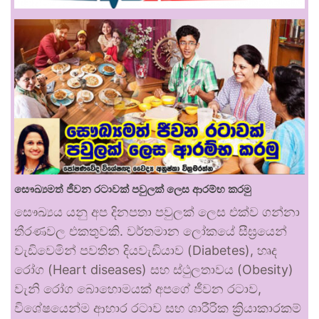
සෞඛ්‍යමත් ජීවන රටාවක් පවුලක් ලෙස ආරම්භ කරමු
සෞඛ්‍යය යනු අප දිනපතා පවුලක් ලෙස එක්ව ගන්නා
තීරණවල එකතුවකි. වර්තමාන ලෝකයේ සීඝ්‍රයෙන්
වැඩිවෙමින් පවතින දියවැඩියාව (Diabetes), හෘද
රෝග (Heart diseases) සහ ස්ථුලතාවය (Obesity)
වැනි රෝග බොහොමයක් අපගේ ජීවන රටාව,
විශේෂයෙන්ම ආහාර රටාව සහ ශාරීරික ක්‍රියාකාරකම්