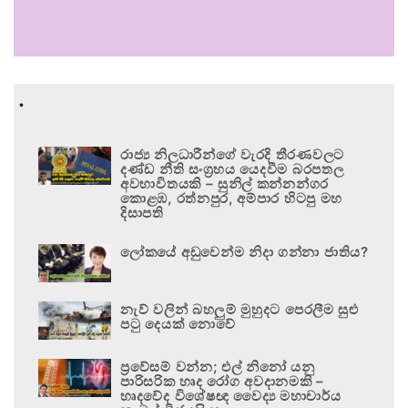
.
රාජ්‍ය නිලධාරීන්ගේ වැරදි තීරණවලට
දණ්ඩ නීති සංග්‍රහය යෙදවීම බරපතල
අවභාවිතයකි – සුනිල් කන්නන්ගර
කොළඹ, රත්නපුර, අම්පාර හිටපු මහ
දිසාපති
ලෝකයේ අඩුවෙන්ම නිදා ගන්නා ජාතිය?
නැව් වලින් බහලුම් මුහුදට පෙරලීම සුළු
පටු දෙයක් නොවේ
ප්‍රවේසම් වන්න; එල් නිනෝ යනු
පාරිසරික හෘද රෝග අවදානමකි –
හෘදවේද විශේෂඥ වෛද්‍ය මහාචාර්ය