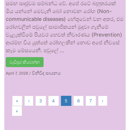
සමඟ සෘජුවම සම්බන්ධ වේ. අපේ රටේ බහුතරයක්
මිය යන්නේ මෙවැනි බෝ නොවන රෝග (Non-
communicable diseases) හේතුවෙන් වන අතර, එම
රෝගවලින් පවුලේ සාමාජිකයන් මුදවා ගැනීමේ
වැළැක්වීමේ පියවර හෙවත් නිවාරණය (Prevention)
ආරම්භ විය යුත්තේ රෝහලකින් නොව අපේ නිවසේ
කෑම මේසයෙනි. පවුලේ …
වැඩිපුර කියවන්න
විනිවිද සායනය
April 7, 2026
/
«
‹
3
4
5
6
7
›
»