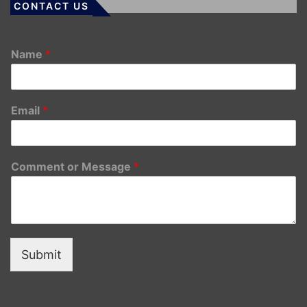
CONTACT US
Name
*
Email
*
Comment or Message
*
Submit