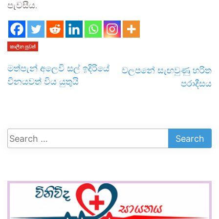
පැවසීය.
කාලීන පුවත්
මත්පැන් අලෙවි සල් ඉදිරියේ
වලපනේ සැඟවුණු හරිත
විනයවත් විය යුතුයි
පරාදීසය