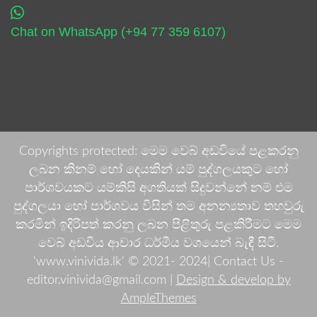
Chat on WhatsApp (+94 77 359 6107)
Copyrights protected: මෙම වෙබ් අඩවියේ පළකරනු
ලබන කිනම් හෝ දෙයකින් යම් පුද්ගලයකුට හෝ
පාර්ශවයකට යම්කිසි අගතියක් සිදුවන්නේ නම් එම
පුද්ගලයා හෝ පාර්ශවය විසින් තම අනන්‍යතාව තහවුරු
කරමින් ඉදිරිපත් කරනු ලබන පිළිතුරු පළකිරීමට මෙම
වෙබ් අඩවිය ආචාර ධර්මීය වශයෙන් බැඳී සිටී.
'www.vinivida.lk' © 2021- 2024| Contact Us -
editor.vinivida@gmail.com |
Design & develop by
AmpleThemes