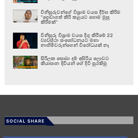
විනිසුරුවන්ගේ විශ්‍රාම වයස දීර්ඝ කිරීම
“දොවාගත් කිරි කළයට ගොම මුසු
කිරීමක්”
විනිසුරු විශ්‍රාම වයස දිගු කිරීමේ 22
ව්‍යවස්ථා සංශෝධනයට මහා
නාහිමිවරුන්ගෙන් විරෝධයක් නෑ
සිරිලක සොබා දම් අසිරිය ලොවට
කියාපාන දිවියන් ගේ දිවි සුරකිමු
SOCIAL SHARE