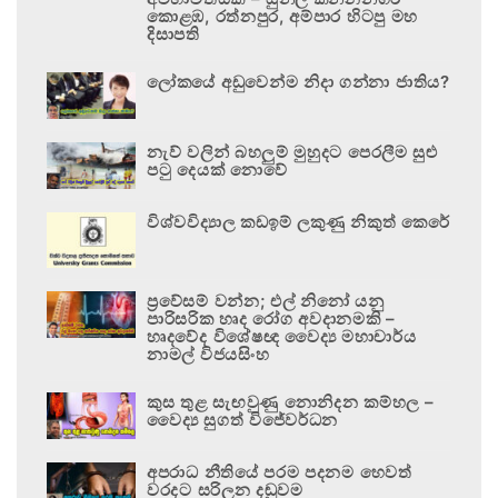
කොළඹ, රත්නපුර, අම්පාර හිටපු මහ
දිසාපති
ලෝකයේ අඩුවෙන්ම නිදා ගන්නා ජාතිය?
නැව් වලින් බහලුම් මුහුදට පෙරලීම සුළු
පටු දෙයක් නොවේ
විශ්වවිද්‍යාල කඩඉම් ලකුණු නිකුත් කෙරේ
ප්‍රවේසම් වන්න; එල් නිනෝ යනු
පාරිසරික හෘද රෝග අවදානමකි –
හෘදවේද විශේෂඥ වෛද්‍ය මහාචාර්ය
නාමල් විජයසිංහ
කුස තුළ සැඟවුණු නොනිදන කම්හල –
වෛද්‍ය සුගත් විජේවර්ධන
අපරාධ නීතියේ පරම පදනම හෙවත්
වරදට සරිලන දඬුවම