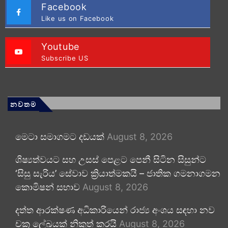
Facebook
Like us on Facebook
Youtube
Subscribe US
නවතම
මෙටා සමාගමට දඩයක්
August 8, 2026
ශිෂ්‍යත්වයට සහ උසස් පෙළට පෙනී සිටින සිසුන්ට
‘සිසු සැරිය’ සේවාව ක්‍රියාත්මකයි – ජාතික ගමනාගමන
කොමිෂන් සභාව
August 8, 2026
දත්ත ආරක්ෂණ අධිකාරියෙන් රාජ්‍ය අංශය සඳහා නව
චක්‍ර ලේඛයක් නිකුත් කරයි
August 8, 2026