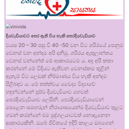
දියවැඩියාවට පෙර ඇති විය හැකි පෙරදියවැඩියාව
වයස 20 – 30 පසු වී 40 -50 වන විට ශරීරයේ පෙනුම
වෙනස් වන අන්දම අපි දනිමු. ශරීරය ඇතුලාන්තය
වෙනස් වන්නේත් මේ ආකාරයටම ය. අද අපි කතා
කරන්නේ මේ විදියට ඇතිවන වෙනස්කම තුළින්
ඇතැම් විට ලෙඩක් නිර්මාණය විය හැකි අන්දම
පිළිබඳව ය. මේ තත්ත්වය වෛද්‍ය විද්‍යාවේ
හඳුන්වන්නේ පූර්ව දියවැඩියාව හෙවත්
පෙරදියවැඩියාව ලෙසිනි. පෙරදියවැඩියාවෙන්
පෙළෙන සමහරුන් නිරායාසයෙන්ම දියවැඩියාව තුළට
ගමන් කරන්නේ එම පුද්ගලයාටවත් නොදැනෙන
ආකාරයකිනි. ඔබේ ජීවිතයේ ඉදිරි කාලය ඔබගෙන්