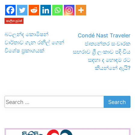
කාලීන පුවත්
බටලන්ද කොමිෂන්
Condé Nast Traveler
වාර්තාව ගැන රනිල් ගෙන්
ජාත්‍යන්තර සංචාරක
විශේෂ ප්‍රකාශයක්
සඟරාව ශ්‍රී ලංකාව පදිංචිය
සඳහා ද හොඳම රට
කියන්නේ ඇයි?