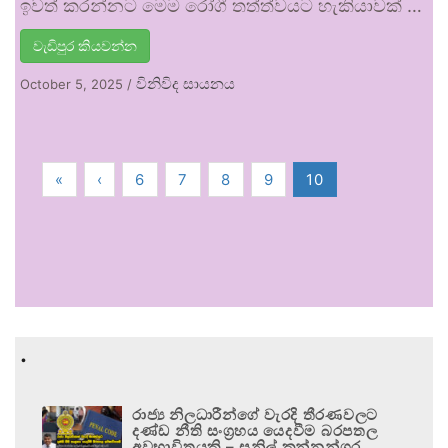
ඉවත් කරන්නට මෙම රෝගී තත්ත්වයට හැකියාවක් …
වැඩිපුර කියවන්න
විනිවිද සායනය
October 5, 2025
/
«
‹
6
7
8
9
10
.
රාජ්‍ය නිලධාරීන්ගේ වැරදි තීරණවලට
දණ්ඩ නීති සංග්‍රහය යෙදවීම බරපතල
අවභාවිතයකි – සුනිල් කන්නන්ගර