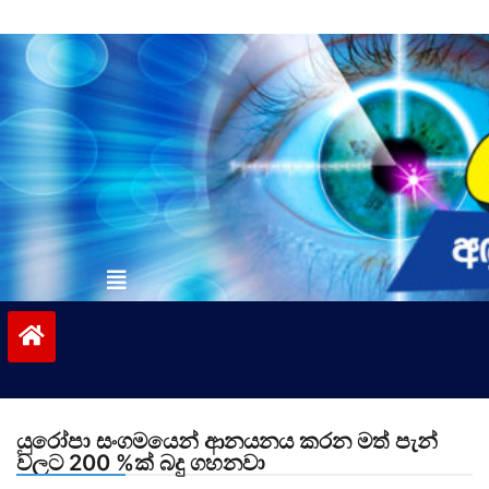
Skip
to
content
vinivida.lk
යුරෝපා සංගමයෙන් ආනයනය කරන මත් පැන්
වලට 200 %ක් බදු ගහනවා