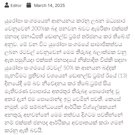
March 14, 2025
Editor
යුරෝපා සංගමයෙන් ආනයනය කරනු ලබන මධ්‍යසාර
වෙනුවෙන් 200%ක බදු පනවන බවට ඇමරිකා එක්සත්
ජනපද ජනාධිපති ඩොනල්ඩ් ට්‍රම්ප් තර්ජනය කර තිබේ.ඒ
අනුව, මේ වන විට යුරෝපා සංගමයේ සාමාජිකත්වය
ලබන රටවල් වෙනුවෙන් මෙම තීරුබදු බලාත්මක වනු
ඇත.පසුගියදා එක්සත් ජනපදයේ නිෂ්පාදිත විස්කි සඳහා
යුරෝපා සංගමයේ රටවල් 50% ක ආනයන බද්දක්
පැනවීමට ප්‍රතිචාර වශයෙන් ඩොනල්ඩ් ට්‍රම්ප් ඊයේ (13)
දිනයේදී මේ බව නිවේදනය කර තිබේ.ට්‍රම්ප් සිය
මැතිවරණ ව්‍යාපාරය අතරතුර තීරුබදු පොරොන්දු වූ
අතර දැන් එම පොරොන්දු ඉටු වෙමින් පවතී. කෙසේ
නමුත්, මේ සම්බන්ධයෙන් ආර්ථික විශ්ලේෂකයන්
අනතුරු අඟවන්නේ මෙම තත්වය දිගටම පවතින්නේ
නම් එක්සත් ජනපද ආර්ථිකය අවපාතයක් කරා ගමන්
කරනු ඇති බවයි.