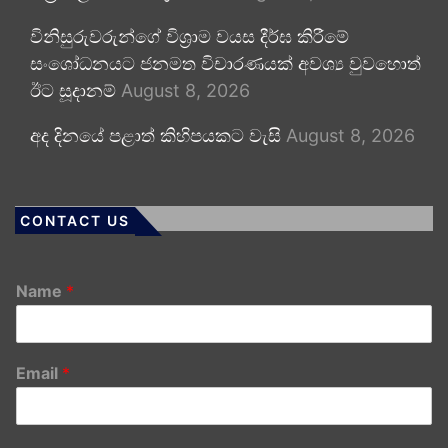
විනිසුරුවරුන්ගේ විශ්‍රාම වයස දීර්ඝ කිරීමේ
සංශෝධනයට ජනමත විචාරණයක් අවශ්‍ය වුවහොත්
ඊට සූදානම්
August 8, 2026
අද දිනයේ පළාත් කිහිපයකට වැසි
August 8, 2026
CONTACT US
Name
*
Email
*