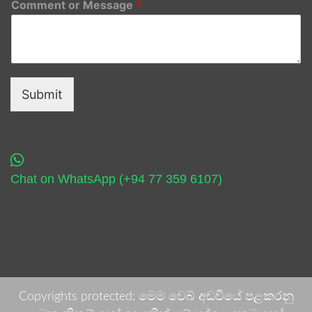
Comment or Message
*
Submit
Chat on WhatsApp (+94 77 359 6107)
Copyrights protected: මෙම වෙබ් අඩවියේ පළකරනු