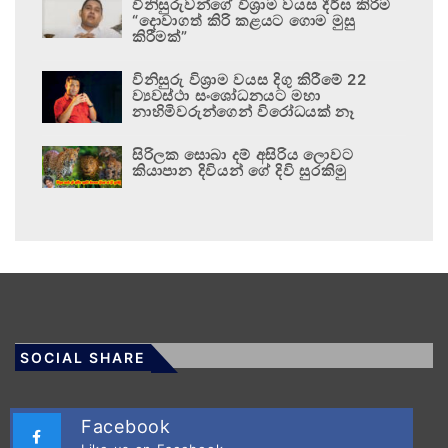
විනිසුරුවන්ගේ විශ්‍රාම වයස දීර්ඝ කිරීම
“දොවාගත් කිරි කළයට ගොම මුසු
කිරීමක්”
විනිසුරු විශ්‍රාම වයස දිගු කිරීමේ 22
ව්‍යවස්ථා සංශෝධනයට මහා
නාහිමිවරුන්ගෙන් විරෝධයක් නෑ
සිරිලක සොබා දම් අසිරිය ලොවට
කියාපාන දිවියන් ගේ දිවි සුරකිමු
SOCIAL SHARE
Facebook