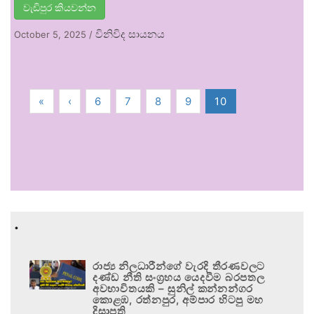
වැඩිපුර කියවන්න
විනිවිද සායනය
October 5, 2025
/
«
‹
6
7
8
9
10
.
රාජ්‍ය නිලධාරීන්ගේ වැරදි තීරණවලට
දණ්ඩ නීති සංග්‍රහය යෙදවීම බරපතල
අවභාවිතයකි – සුනිල් කන්නන්ගර
කොළඹ, රත්නපුර, අම්පාර හිටපු මහ
දිසාපති