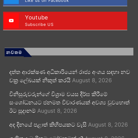
Like us on Facebook
Youtube
Subscribe US
නවතම
දත්ත ආරක්ෂණ අධිකාරියෙන් රාජ්‍ය අංශය සඳහා නව
චක්‍ර ලේඛයක් නිකුත් කරයි
August 8, 2026
විනිසුරුවරුන්ගේ විශ්‍රාම වයස දීර්ඝ කිරීමේ
සංශෝධනයට ජනමත විචාරණයක් අවශ්‍ය වුවහොත්
ඊට සූදානම්
August 8, 2026
අද දිනයේ පළාත් කිහිපයකට වැසි
August 8, 2026