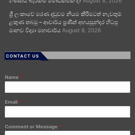
ගණිතය බැරිකම මෝඩකමක් ද?
August 8, 2026
ශ්‍රී ලංකාවේ මරණ දඬුවම නියම කිරීමටත් නැවතුම්
ළකුණ තබමු – ආචාර්ය ප්‍රණීත් අභයසුන්දර හිටපු
මානව විද්‍යා මහාචාර්ය
August 8, 2026
CONTACT US
Name
*
Email
*
Comment or Message
*