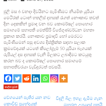
ජුලි මස 6 වනදා දිවයිනට පැමිණීමට නියමිත යූරියා
මෙටි‍්‍රක් ටොන් හතලිස් දහසක් රැගත් නෞකාව තවත්
දින දෙකකින් ප්‍රමාද වන බව කොමර්ෂල් පොහොර
සමාගමේ සභාපති මෙත්සිරි විජේගුණවර්ධන මහතා
ප්‍රකාශ කරයි. නෞකාව ප්‍රමාදවී හෝ මෙරටට
පැමිණීමෙන් පසු අවශ්‍ය දිස්ත්‍රික්ක සඳහා සලාක
ක්‍රමවේදයක් යටතේ කිලෝග්‍රෑම් 50 යූරියා බෑගයක්
රුපියල් දස දහසක් වැනි මිලකට ලබාදීමට කටයුතු
කරන බව ද කොමර්ෂල් පොහොර සමාගමේ
සභාපතිවරයා වැඩිදුරටත් පවසයි.
කාලීන පුවත්
වේගයෙන් පැතිර යන නව
විදුලි බිල ඉහළ දැමීම ගැන
කොවිඩ් ප්‍රභේදයක්
මහජන උපදෙස් පතයි