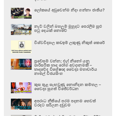
ලෝකයේ අඩුවෙන්ම නිදා ගන්නා ජාතිය?
නැව් වලින් බහලුම් මුහුදට පෙරලීම සුළු
පටු දෙයක් නොවේ
විශ්වවිද්‍යාල කඩඉම් ලකුණු නිකුත් කෙරේ
ප්‍රවේසම් වන්න; එල් නිනෝ යනු
පාරිසරික හෘද රෝග අවදානමකි –
හෘදවේද විශේෂඥ වෛද්‍ය මහාචාර්ය
නාමල් විජයසිංහ
කුස තුළ සැඟවුණු නොනිදන කම්හල –
වෛද්‍ය සුගත් විජේවර්ධන
අපරාධ නීතියේ පරම පදනම හෙවත්
වරදට සරිලන දඬුවම