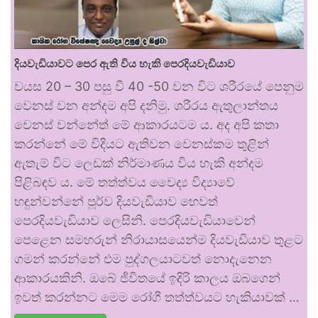
දියවැඩියාවට පෙර ඇති විය හැකි පෙරදියවැඩියාව
වයස 20 – 30 පසු වී 40 -50 වන විට ශරීරයේ පෙනුම
වෙනස් වන අන්දම අපි දනිමු. ශරීරය ඇතුලාන්තය
වෙනස් වන්නේත් මේ ආකාරයටම ය. අද අපි කතා
කරන්නේ මේ විදියට ඇතිවන වෙනස්කම තුළින්
ඇතැම් විට ලෙඩක් නිර්මාණය විය හැකි අන්දම
පිළිබඳව ය. මේ තත්ත්වය වෛද්‍ය විද්‍යාවේ
හඳුන්වන්නේ පූර්ව දියවැඩියාව හෙවත්
පෙරදියවැඩියාව ලෙසිනි. පෙරදියවැඩියාවෙන්
පෙළෙන සමහරුන් නිරායාසයෙන්ම දියවැඩියාව තුළට
ගමන් කරන්නේ එම පුද්ගලයාටවත් නොදැනෙන
ආකාරයකිනි. ඔබේ ජීවිතයේ ඉදිරි කාලය ඔබගෙන්
ඉවත් කරන්නට මෙම රෝගී තත්ත්වයට හැකියාවක් …