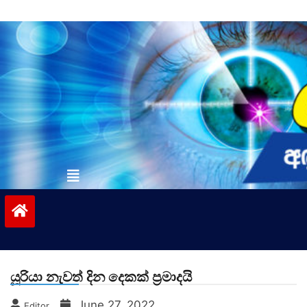
Skip
to
content
vinivida.lk
යූරියා නැවත් දින දෙකක් ප්‍රමාදයි
June 27, 2022
Editor