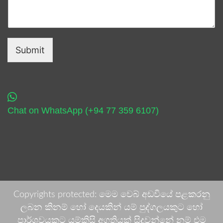
Submit
Chat on WhatsApp (+94 77 359 6107)
Copyrights protected: මෙම වෙබ් අඩවියේ පළකරනු
ලබන කිනම් හෝ දෙයකින් යම් පුද්ගලයකුට හෝ
පාර්ශවයකට යම්කිසි අගතියක් සිදුවන්නේ නම් එම