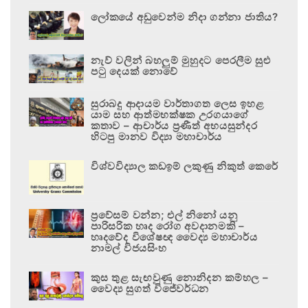
ලෝකයේ අඩුවෙන්ම නිදා ගන්නා ජාතිය?
නැව් වලින් බහලුම් මුහුදට පෙරලීම සුළු
පටු දෙයක් නොවේ
සුරාබදු ආදායම වාර්තාගත ලෙස ඉහළ
යාම සහ ආත්මභක්ෂක උරගයාගේ
කතාව – ආචාර්ය ප්‍රණීත් අභයසුන්දර
හිටපු මානව විද්‍යා මහාචාර්ය
විශ්වවිද්‍යාල කඩඉම් ලකුණු නිකුත් කෙරේ
ප්‍රවේසම් වන්න; එල් නිනෝ යනු
පාරිසරික හෘද රෝග අවදානමකි –
හෘදවේද විශේෂඥ වෛද්‍ය මහාචාර්ය
නාමල් විජයසිංහ
කුස තුළ සැඟවුණු නොනිදන කම්හල –
වෛද්‍ය සුගත් විජේවර්ධන