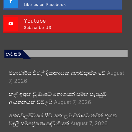
Like us on Facebook
Youtube
Subscribe US
නවතම
මහාචාර්ය විමල් දිසානායක අභාවප්‍රාප්ත වේ
August
7, 2026
කල් ඉකුත් වූ ඖෂධ තොගයක් සමඟ සැපයුම්
ආයතනයක් වටලයි
August 7, 2026
කෙරවලපිටියේ සිට කොළඹ වරායට තවත් භූගත
විදුලි සම්ප්‍රේෂණ පද්ධතියක්
August 7, 2026