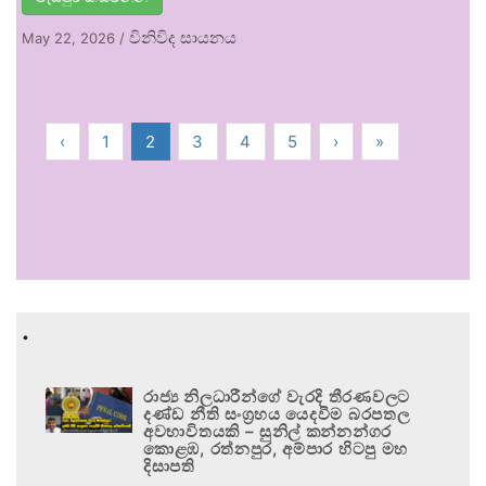
විනිවිද සායනය
May 22, 2026
/
‹
1
2
3
4
5
›
»
.
රාජ්‍ය නිලධාරීන්ගේ වැරදි තීරණවලට
දණ්ඩ නීති සංග්‍රහය යෙදවීම බරපතල
අවභාවිතයකි – සුනිල් කන්නන්ගර
කොළඹ, රත්නපුර, අම්පාර හිටපු මහ
දිසාපති