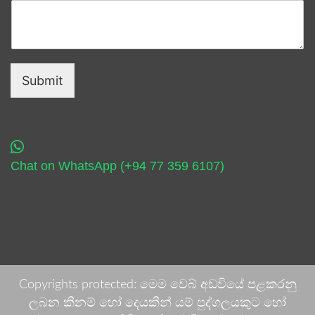
Submit
Chat on WhatsApp (+94 77 359 6107)
Copyrights protected: මෙම වෙබ් අඩවියේ පළකරනු
ලබන කිනම් හෝ දෙයකින් යම් පුද්ගලයකුට හෝ