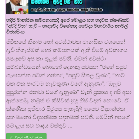
හදිසි මානසික කම්පනයකදී අපේ මොළය සහ හදවත ක්ෂණිකව
“අවදි වන” හැටි – හෘදවේද විශේෂඥ වෛද්‍ය මහාචාර්ය නාමල්
විජයසිංහ
ජීවිතයේ කිනම් හෝ අවස්ථාවක මානසික වශයෙන්
දැඩි තිගැස්මක් හෝ කම්පනයක් ඇති වීමේ අවකාශය
පොදුවේ අප කා තුළත් පවතී. එවන් අවස්ථා
සම්බන්ධයෙන් බොහෝ දෙනකු පවසන “මගේ පපුව
ගැහෙන්න පටන් ගත්තා”, “පපුව සීතල වුණා”, “හාට්
එක එක පාරටම නැවතුණා වගේ දැනුණා”, “ඔලුව
පුපුරන්න එනවා වගේ දැනුණා” වැනි ප්‍රකාශ ද අපි අසා
ඇත්තෙමු. නමුත් ඒ කිසිවක් හුදු හිස් වදන් නොවේ. ඒ
ක්ෂණික ප්‍රතිචාර පිටුපස පැහැදිලි ජෛව විද්‍යාත්මක
සහ මනෝ විද්‍යාත්මක පදනමක් පවතී. මෙයින් අපගේ
මොළය සහ හෘදය වස්තුව …
වැඩිපුර කියවන්න