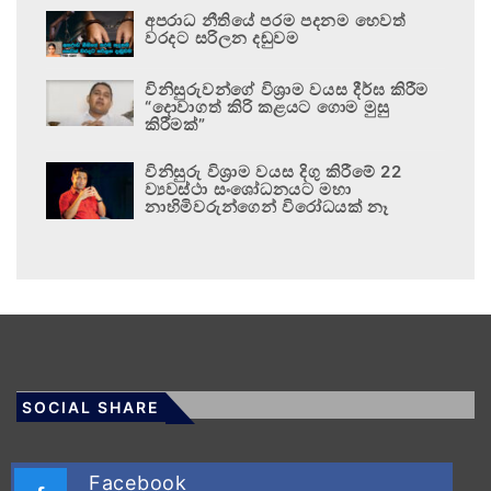
අපරාධ නීතියේ පරම පදනම හෙවත්
වරදට සරිලන දඬුවම
විනිසුරුවන්ගේ විශ්‍රාම වයස දීර්ඝ කිරීම
“දොවාගත් කිරි කළයට ගොම මුසු
කිරීමක්”
විනිසුරු විශ්‍රාම වයස දිගු කිරීමේ 22
ව්‍යවස්ථා සංශෝධනයට මහා
නාහිමිවරුන්ගෙන් විරෝධයක් නෑ
SOCIAL SHARE
Facebook