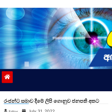
Skip
to
content
vinivida.lk
රංජන්ට සමාව දීමේ ලිපි ගොනුව ජනපති අතට
July 31, 2022
Editor