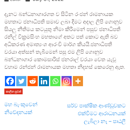
දැනට බන්ධනාගාරගත ව සිටින රංජන් රාමනායක
මහතාට ජනාධිපති සමාව ලබා දීමට අදාල ලිපි ගොනුව
සියලු නීතිමය කටයුතු නිමා කිරීමෙන් පසුව ජනාධිපති
රනිල් වික්‍රමසිංහ මහතාගේ අතට පත් කොට ඇති බව
අධිකරණ අමාත්‍යංශ ආරංචි මාර්ග කියයි.ජනාධිපති
වරයා අත්සන් තැබීමෙන් පසු එම ලිපි ගොනුව
බන්ධනාගාර කොමසාරිස් ජනරාල් වරයා වෙත යැවූ
වහාම රන්ජන් රාමනායක මහතා නිදහස් කෙරෙනු ඇත.
කාලීන පුවත්
මහ බැංකුවෙන්
සර්ව පාක්ෂික ආණ්ඩුවකට
නිවේදනයක්
එක්වීමට ආරාධනයක්
ලැබිලා නෑ – පාඨලී