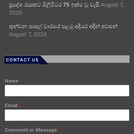
ප්‍රදේශ රැසකට මිලිමීටර 75 ඉක්ම වූ වැසි
August 7,
2026
තුන්වන පාසල් වාරයේ පළමු අදියර අදින් අවසන්
August 7, 2026
CONTACT US
Name
*
Email
*
Comment or Message
*