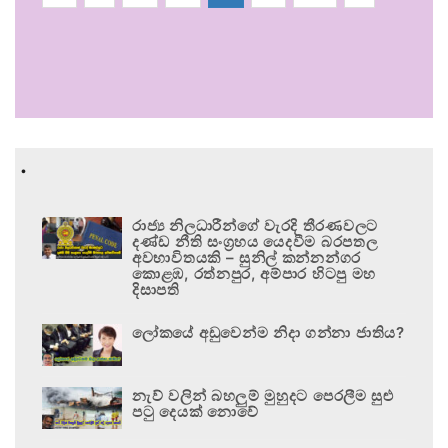
.
රාජ්‍ය නිලධාරීන්ගේ වැරදි තීරණවලට
දණ්ඩ නීති සංග්‍රහය යෙදවීම බරපතල
අවභාවිතයකි – සුනිල් කන්නන්ගර
කොළඹ, රත්නපුර, අම්පාර හිටපු මහ
දිසාපති
ලෝකයේ අඩුවෙන්ම නිදා ගන්නා ජාතිය?
නැව් වලින් බහලුම් මුහුදට පෙරලීම සුළු
පටු දෙයක් නොවේ