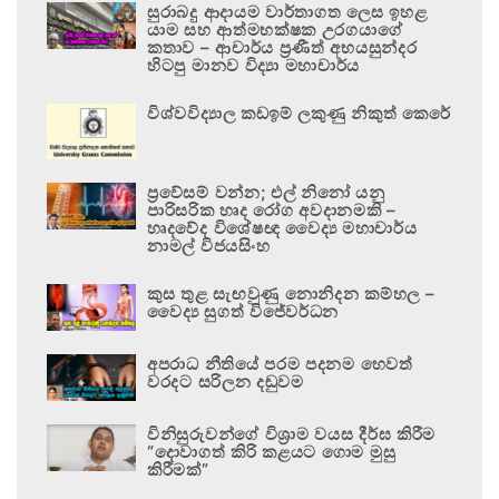
සුරාබදු ආදායම වාර්තාගත ලෙස ඉහළ
යාම සහ ආත්මභක්ෂක උරගයාගේ
කතාව – ආචාර්ය ප්‍රණීත් අභයසුන්දර
හිටපු මානව විද්‍යා මහාචාර්ය
විශ්වවිද්‍යාල කඩඉම් ලකුණු නිකුත් කෙරේ
ප්‍රවේසම් වන්න; එල් නිනෝ යනු
පාරිසරික හෘද රෝග අවදානමකි –
හෘදවේද විශේෂඥ වෛද්‍ය මහාචාර්ය
නාමල් විජයසිංහ
කුස තුළ සැඟවුණු නොනිදන කම්හල –
වෛද්‍ය සුගත් විජේවර්ධන
අපරාධ නීතියේ පරම පදනම හෙවත්
වරදට සරිලන දඬුවම
විනිසුරුවන්ගේ විශ්‍රාම වයස දීර්ඝ කිරීම
“දොවාගත් කිරි කළයට ගොම මුසු
කිරීමක්”