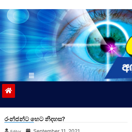
Skip
to
content
vinivida.lk
රංන්ජන්ට හෙට නිදහස?
September 11, 2021
Editor