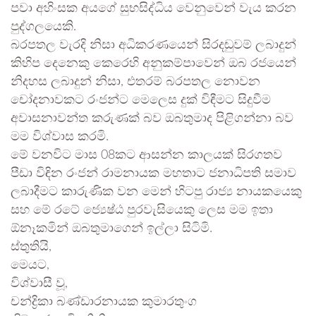
පවා අහිංසක අයගේ සුභසිද්ධිය වෙනුවෙන් වැය කරන
පුද්ගලයෙකි.
බරපතල වැරදි නිසා අධිකරණයෙන් සිරදඬුවම් ලබාදුන්
කිහිප දෙනෙකු කෙරෙහි අනුකම්පාවෙන් ඔබ රජයෙන්
නිදහස ලබාදුන් නිසා, එතරම් බරපතල නොවන
චෝදනාවකට රංජන්ට මෙලෙස දුක් විඳීමට සිදුවීම
අවාසනාවන්ත කරුණක් බව ඔබතුමාද පිළිගන්නා බව
මම විශ්වාස කරමි.
මේ වනවිට මාස 08කට ආසන්න කාලයක් සිරගතව
පීඩා විඳින රංජන් රාමනායක මහතාට ජනාධිපති සමාව
ලබාදීමට කාරුණික වන මෙන් හිටපු රාජ්‍ය නායකයෙකු
සහ මේ රටේ ජ්‍යෙෂ්ඨ පුරවැසියෙකු ලෙස මම ඉතා
ඕනෑකමින් ඔබතුමාගෙන් ඉල්ලා සිටිමි.
ස්තුතියි,
මෙයට,
විශ්වාසී වූ,
චන්ද්‍රිකා බණ්ඩාරනායක කුමාරතුංග