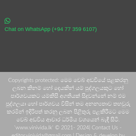
Chat on WhatsApp (+94 77 359 6107)
Copyrights protected: මෙම වෙබ් අඩවියේ පළකරනු
ලබන කිනම් හෝ දෙයකින් යම් පුද්ගලයකුට හෝ
පාර්ශවයකට යම්කිසි අගතියක් සිදුවන්නේ නම් එම
පුද්ගලයා හෝ පාර්ශවය විසින් තම අනන්‍යතාව තහවුරු
කරමින් ඉදිරිපත් කරනු ලබන පිළිතුරු පළකිරීමට මෙම
වෙබ් අඩවිය ආචාර ධර්මීය වශයෙන් බැඳී සිටී.
'www.vinivida.lk' © 2021- 2024| Contact Us -
editor.vinivida@gmail.com |
Design & develop by