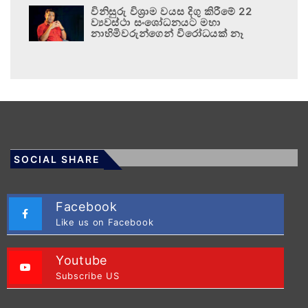
විනිසුරු විශ්‍රාම වයස දිගු කිරීමේ 22
ව්‍යවස්ථා සංශෝධනයට මහා
නාහිමිවරුන්ගෙන් විරෝධයක් නෑ
SOCIAL SHARE
Facebook
Like us on Facebook
Youtube
Subscribe US