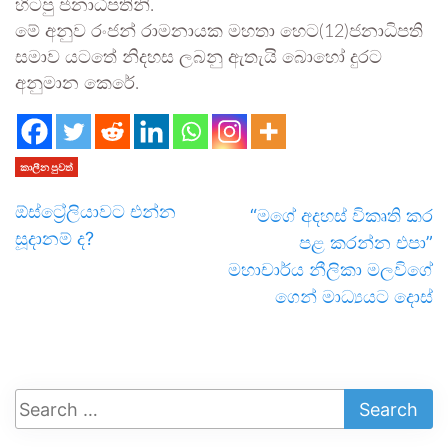
හිටපු ජනාධිපතිනි.
මේ අනුව රංජන් රාමනායක මහතා හෙට(12)ජනාධිපති
සමාව යටතේ නිදහස ලබනු ඇතැයි බොහෝ දුරට
අනුමාන කෙරේ.
කාලීන පුවත්
ඕස්ට්‍රේලියාවට එන්න
“මගේ අදහස් විකෘති කර
සූදානම් ද?
පළ කරන්න එපා”
මහාචාර්ය නීලිකා මලවිගේ
ගෙන් මාධ්‍යයට දොස්