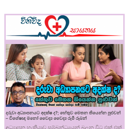
දරුවා අධ්‍යාපනයට අදක්ෂ ද?; හේතුව මෙතන තියෙන්න පුළුවන්
– විශේෂඥ මනෝ වෛද්‍ය වෛද්‍ය රුමී රූබන්
අධ්‍යාපන හැකියාව සම්බන්ධයෙන් බලන විට එක් එක්