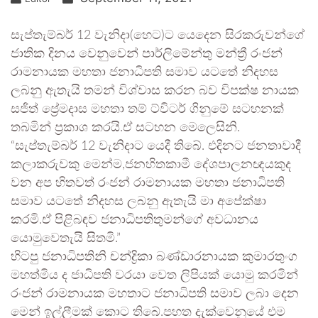
සැප්තැම්බර් 12 වැනිදා(හෙට)ට යෙදෙන සිරකරුවන්ගේ
ජාතික දිනය වෙනුවෙන් පාර්ලිමේන්තු මන්ත්‍රී රංජන්
රාමනායක මහතා ජනාධිපති සමාව යටතේ නිදහස
ලබනු ඇතැයි තමන් විශ්වාස කරන බව විපක්ෂ නායක
සජිත් ප්‍රේමදාස මහතා තම් ට්විටර් ගිනුමේ සටහනක්
තබමින් ප්‍රකාශ කරයි.ඒ සටහන මෙලෙසිනි.
“සැප්තැම්බර් 12 වැනිදාට යෙදී තිබේ. එදිනට ජනතාවාදී
කලාකරුවකු මෙන්ම,ජනහිතකාමී දේශපාලනඥයකුද
වන අප හිතවත් රංජන් රාමනායක මහතා ජනාධිපති
සමාව යටතේ නිදහස ලබනු ඇතැයි මා අපේක්ෂා
කරමි.ඒ පිළිබඳව ජනාධිපතිතුමන්ගේ අවධානය
යොමුවෙතැයි සිතමි.”
හිටපු ජනාධිපතිනි චන්ද්‍රිකා බණ්ඩාරනායක කුමාරතුංග
මහත්මිය ද ජාධිපති වරයා වෙත ලිපියක් යොමු කරමින්
රංජන් රාමනායක මහතාට ජනාධිපති සමාව ලබා දෙන
මෙන් ඉල්ලීමක් කොට තිබේ.පහත දැක්වෙනුයේ එම