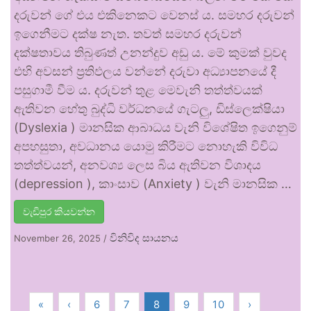
දරුවන් ගේ එය එකිනෙකට වෙනස් ය. සමහර දරුවන්
ඉගෙනීමට දක්ෂ නැත. තවත් සමහර දරුවන්
දක්ෂතාවය තිබුණත් උනන්දුව අඩු ය. මේ කුමක් වුවද
එහි අවසන් ප්‍රතිඵලය වන්නේ දරුවා අධ්‍යාපනයේ දී
පසුගාමී වීම ය. දරුවන් තුළ මෙවැනි තත්ත්වයක්
ඇතිවන හේතු බුද්ධි වර්ධනයේ ගැටලු, ඩිස්ලෙක්ෂියා
(Dyslexia ) මානසික ආබාධය වැනි විශේෂිත ඉගෙනුම්
අපහසුතා, අවධානය යොමු කිරීමට නොහැකි විවිධ
තත්ත්වයන්, අනවශ්‍ය ලෙස බිය ඇතිවන විශාදය
(depression ), කාංසාව (Anxiety ) වැනි මානසික …
වැඩිපුර කියවන්න
විනිවිද සායනය
November 26, 2025
/
«
‹
6
7
8
9
10
›