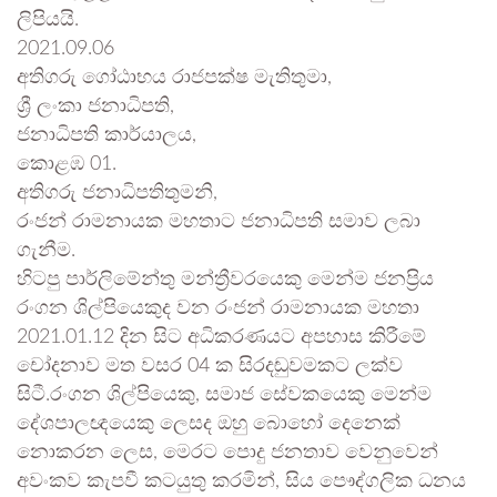
ලිපියයි.
2021.09.06
අතිගරු ගෝඨාභය රාජපක්ෂ මැතිතුමා,
ශ්‍රී ලංකා ජනාධිපති,
ජනාධිපති කාර්යාලය,
කොළඹ 01.
අතිගරු ජනාධිපතිතුමනි,
රංජන් රාමනායක මහතාට ජනාධිපති සමාව ලබා
ගැනීම.
හිටපු පාර්ලිමේන්තු මන්ත්‍රීවරයෙකු මෙන්ම ජනප්‍රිය
රංගන ශිල්පියෙකුද වන රංජන් රාමනායක මහතා
2021.01.12 දින සිට අධිකරණයට අපහාස කිරීමේ
චෝදනාව මත වසර 04 ක සිරදඬුවමකට ලක්ව
සිටී.රංගන ශිල්පියෙකු, සමාජ සේවකයෙකු මෙන්ම
දේශපාලඥයෙකු ලෙසද ඔහු බොහෝ දෙනෙක්
නොකරන ලෙස, මෙරට පොදු ජනතාව වෙනුවෙන්
අවංකව කැපවී කටයුතු කරමින්, සිය පෞද්ගලික ධනය