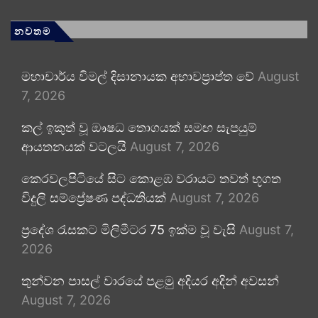
නවතම
මහාචාර්ය විමල් දිසානායක අභාවප්‍රාප්ත වේ
August
7, 2026
කල් ඉකුත් වූ ඖෂධ තොගයක් සමඟ සැපයුම්
ආයතනයක් වටලයි
August 7, 2026
කෙරවලපිටියේ සිට කොළඹ වරායට තවත් භූගත
විදුලි සම්ප්‍රේෂණ පද්ධතියක්
August 7, 2026
ප්‍රදේශ රැසකට මිලිමීටර 75 ඉක්ම වූ වැසි
August 7,
2026
තුන්වන පාසල් වාරයේ පළමු අදියර අදින් අවසන්
August 7, 2026