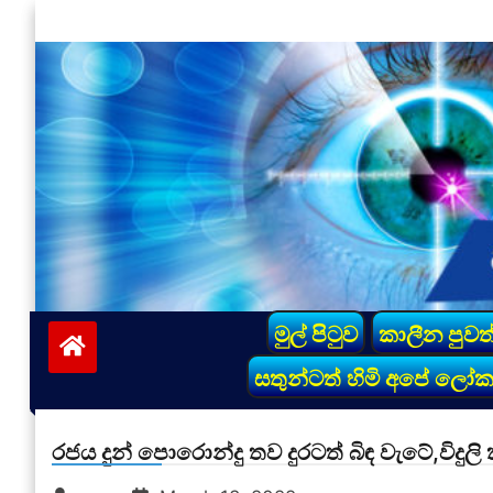
Skip
to
content
vinivida.lk
මුල් පිටුව
කාලීන පුවත
සතුන්ටත් හිමි අපේ ලෝ
රජය දුන් පොරොන්දු තව දුරටත් බිඳ වැටේ,විදුලි 