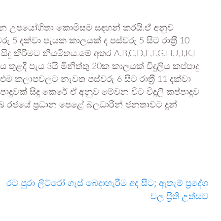
 මහජන උපයෝගිතා කොමිසම සඳහන් කරයි.ඒ අනුව
 5 දක්වා පැයක කාලයක් ද පස්වරු 5 සිට රාත‍්‍රී 10
 සිදු කිරීමට නියමිතය.මේ අතර A,B,C,D,E,F,G,H,J,J,K,L
ුළදී පැය 3යි මිනිත්තු 20ක කාලයක් විදුලිය කප්පාදු
 කලාපවලට නැවත පස්වරු 6 සිට රාත‍්‍රී 11 දක්වා
්පාදුවක් සිදු කෙරේ ඒ අනුව මේවන විට විදුලි කප්පාදුව
ුඛ රජයේ ප්‍රධාන පෙළේ බලධාරීන් ජනතාවට දුන්
රට පුරා ලිට්රෝ ගෑස් බෙදාහැරීම අද සිට; ඇතැම් ප්‍රදේශ
වල ප්‍රීති උත්සව