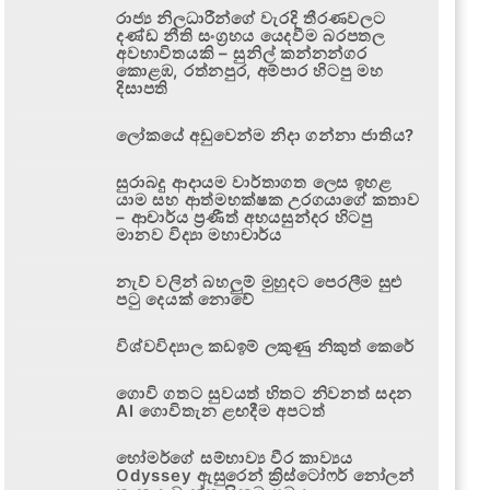
රාජ්‍ය නිලධාරීන්ගේ වැරදි තීරණවලට
දණ්ඩ නීති සංග්‍රහය යෙදවීම බරපතල
අවභාවිතයකි – සුනිල් කන්නන්ගර
කොළඹ, රත්නපුර, අම්පාර හිටපු මහ
දිසාපති
ලෝකයේ අඩුවෙන්ම නිදා ගන්නා ජාතිය?
සුරාබදු ආදායම වාර්තාගත ලෙස ඉහළ
යාම සහ ආත්මභක්ෂක උරගයාගේ කතාව
– ආචාර්ය ප්‍රණීත් අභයසුන්දර හිටපු
මානව විද්‍යා මහාචාර්ය
නැව් වලින් බහලුම් මුහුදට පෙරලීම සුළු
පටු දෙයක් නොවේ
විශ්වවිද්‍යාල කඩඉම් ලකුණු නිකුත් කෙරේ
ගොවි ගතට සුවයත් හිතට නිවනත් සදන
AI ගොවිතැන ළඟදීම අපටත්
හෝමර්ගේ සම්භාව්‍ය වීර කාව්‍යය
Odyssey ඇසුරෙන් ක්‍රිස්ටෝෆර් නෝලන්