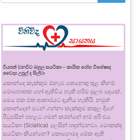
වියපත් වනවිට බහුල සයටිකා – කායික රෝග විශේෂඥ
වෛද්‍ය උපුල් ද සිල්වා
කොන්දෙ කැක්කුම ඕනෑම කෙනෙකු තුළ කිනම්
මොහොතක හෝ ඇතිවිය හැකි හරිම සුලබ දෙයක්.
මෙය එක එක ආකාරයට දැනිය හැකියි. නමුත්
කොන්දෙන් පටන් ගන්නා කැක්කුම කකුල දිගේ
පිටුපසින් පහළට ගමන් කරන්නේ නම් අපි එය
සයටිකා (Sciatica) ලෙසින් හඳුන්වනවා. මොකක්ද
සයටිකා කියන්නෙ? කොහොමද මේක ඇති