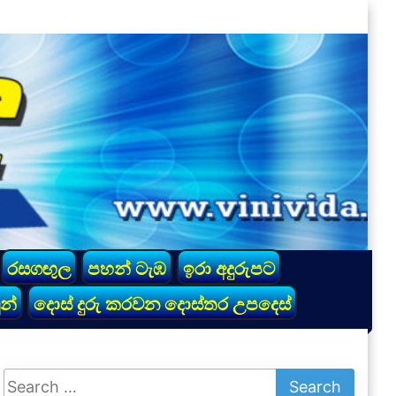
රසගඟුල
පහන් ටැඹ
ඉරා අදුරුපට
න්
දොස් දුරු කරවන දොස්තර උපදෙස්