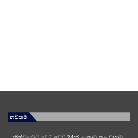
නවතම
නීතිවිරෝධී වෙබ් අඩවි 24ක් ලංකාව තුළ වහාම