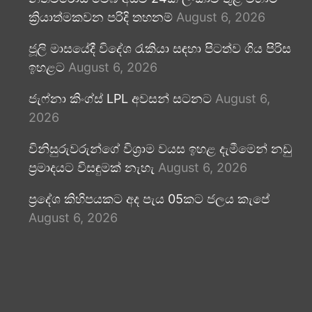
ක්‍රියාත්මකවන පරිදි තහනම්
August 6, 2026
ජූලි මාසයේදී විදේශ රැකියා සඳහා පිටත්ව ගිය පිරිස
ඉහළට
August 6, 2026
ජැෆ්නා කිංග්ස් LPL අවසන් සටනට
August 6,
2026
විනිසුරුවරුන්ගේ විශ්‍රාම වයස ඉහළ දැමීමෙන් නඩු
ප්‍රමාදයට විසඳුමක් නැහැ
August 6, 2026
ප්‍රදේශ කිහිපයකට අද පැය 05කට ජලය කැපේ
August 6, 2026