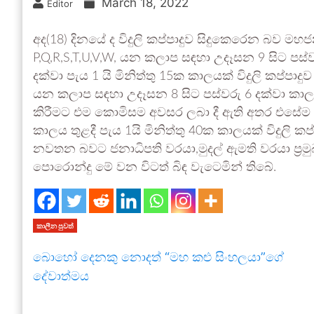
March 18, 2022
Editor
අද(18) දිනයේ ද විදුලි කප්පාදුව සිදුකෙරෙන බව
P,Q,R,S,T,U,V,W, යන කලාප සඳහා උදෑසන 9 සිට පස්වරු
දක්වා පැය 1 යි මිනිත්තු 15ක කාලයක් විදුලි කප්පාදුව
යන කලාප සඳහා උදෑසන 8 සිට පස්වරු 6 දක්වා කාලය ත
කිරීමට එම කොමිසම අවසර ලබා දී ඇති අතර එසේම එම
කාලය තුළදී පැය 1යි මිනිත්තු 40ක කාලයක් විදුලි කප
නවතන බවට ජනාධිපති වරයා,මුදල් ඇමති වරයා ප්‍රම
පොරොන්දු මේ වන විටත් බිඳ වැටෙමින් තිබේ.
කාලීන පුවත්
බොහෝ දෙනකු නොදත් “මහ කළු සිංහලයා”ගේ
දේවාත්මය