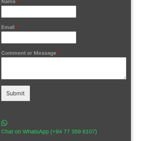
Name
*
Email
*
Comment or Message
*
Submit
Chat on WhatsApp (+94 77 359 6107)