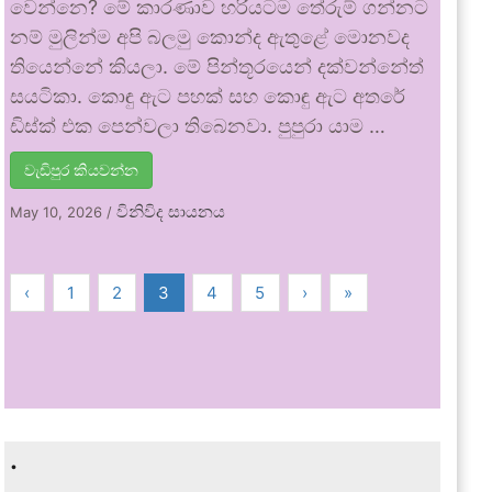
වෙන්නෙ? මේ කාරණාව හරියටම තේරුම් ගන්නට
නම් මුලින්ම අපි බලමු කොන්ද ඇතුළේ මොනවද
තියෙන්නේ කියලා. මේ පින්තූරයෙන් දක්වන්නේත්
සයටිකා. කොඳු ඇට පහක් සහ කොඳු ඇට අතරේ
ඩිස්ක් එක පෙන්වලා තිබෙනවා. පුපුරා යාම …
වැඩිපුර කියවන්න
විනිවිද සායනය
May 10, 2026
/
‹
1
2
3
4
5
›
»
.