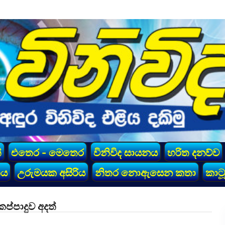
්
එතෙර - මෙතෙර
විනිවිද සායනය
හරිත දනව්ව
කය
උරුමයක අසිරිය
නිතර නොඇසෙන කතා
කාටූ
කප්පාදුව අදත්