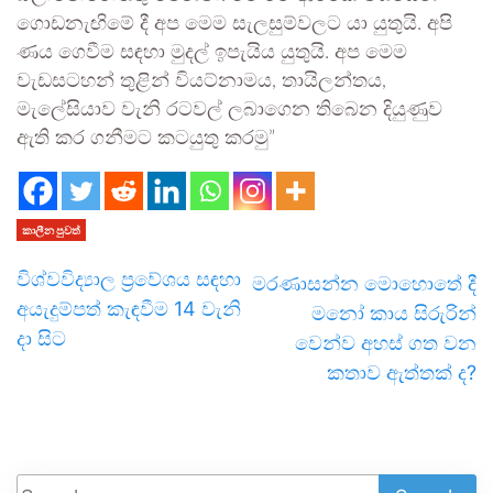
ගොඩනැඟිමේ දී අප මෙම සැලසුම්වලට යා යුතුයි. අපි
ණය ගෙවීම සඳහා මුදල් ඉපැයිය යුතුයි. අප මෙම
වැඩසටහන් තුළින් වියට්නාමය, තායිලන්තය,
මැලේසියාව වැනි රටවල් ලබාගෙන තිබෙන දියුණුව
ඇති කර ගනීමට කටයුතු කරමු”
කාලීන පුවත්
විශ්වවිද්‍යාල ප්‍රවේශය සඳහා
මරණාසන්න මොහොතේ දී
අයැදුම්පත් කැඳවීම 14 වැනි
මනෝ කාය සිරුරින්
දා සිට
වෙන්ව අහස් ගත වන
කතාව ඇත්තක් ද?