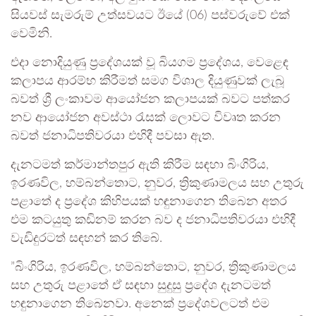
සියවස් සැමරුම් උත්සවයට ඊයේ (06) පස්වරුවේ එක්
වෙමිනි.
එදා නොදියුණු ප්‍රදේශයක් වූ බියගම ප්‍රදේශය, වෙළෙඳ
කලාපය ආරම්භ කිරීමත් සමග විශාල දියුණුවක් ලැබූ
බවත් ශ්‍රී ලංකාවම ආයෝජන කලාපයක් බවට පත්කර
නව ආයෝජන අවස්ථා රැසක් ලොවට විවෘත කරන
බවත් ජනාධිපතිවරයා එහිදී පවසා ඇත.
දැනටමත් කර්මාන්තපුර ඇති කිරීම සඳහා බිංගිරිය,
ඉරණවිල, හම්බන්තොට, නුවර, ත්‍රිකුණාමලය සහ උතුරු
පළාතේ ද ප්‍රදේශ කිහිපයක් හඳුනාගෙන තිබෙන අතර
එම කටයුතු කඩිනම් කරන බව ද ජනාධිපතිවරයා එහිදී
වැඩිදුරටත් සඳහන් කර තිබේ.
”බිංගිරිය, ඉරණවිල, හම්බන්තොට, නුවර, ත්‍රිකුණාමලය
සහ උතුරු පළාතේ ඒ සඳහා සුදුසු ප්‍රදේශ දැනටමත්
හඳුනාගෙන තිබෙනවා. අනෙක් ප්‍රදේශවලටත් එම