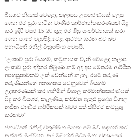
බියගම නිදහස් වෙළෙඳ කලාපය උදාහරණයක් ලෙස
ගෙන රට පුරා නවීන වාණිජ කාර්මාන්තකරණයක් සිදු
කර ඉදිරි වසර 15-20 තුළ රට ශීඝ්‍ර සංවර්ධනයක් කරා
ගෙන යාමේ වැඩපිළිවෙළ ආරම්භ කරන බව බව
ජනාධිපති රනිල් වික්‍රමසිංහ පවසයි.
”ලංකාව පුරා බියගම, කටුනායක වැනි වෙළෙඳ කලාප
ලංකාව පුරා ඉදිකර තිබුණා නම් අද අප මෙතරම ආර්ථික
අපහසුතාවකට ලක් වෙන්නේ නැහැ. රටේ තරුණ
තරුණියන්ගේ අනාගතය වෙනුවෙන් බියගම
උදාහරණයක් කර ගනිමින් විශාල කර්මාන්තකරණයක්
සිදු කර බියගම, කැලණිය, කඩවත ඇතුළු ප්‍රදේශ විශාල
නවීන වාණිජ ආර්ථිකයක් බවට පත් කිරීමට කටයුතු
කරනවා”
ජනාධිපති රනිල් වික්‍රමසිංහ මහතා මේ බව සඳහන් කර
ඇත්තේ, මල්වාන, අල් මුබාරක් මධ්‍ය මහා විද්‍යාලයේ