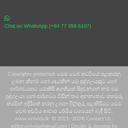
Chat on WhatsApp (+94 77 359 6107)
Copyrights protected: මෙම වෙබ් අඩවියේ පළකරනු
ලබන කිනම් හෝ දෙයකින් යම් පුද්ගලයකුට හෝ
පාර්ශවයකට යම්කිසි අගතියක් සිදුවන්නේ නම් එම
පුද්ගලයා හෝ පාර්ශවය විසින් තම අනන්‍යතාව තහවුරු
කරමින් ඉදිරිපත් කරනු ලබන පිළිතුරු පළකිරීමට මෙම
වෙබ් අඩවිය ආචාර ධර්මීය වශයෙන් බැඳී සිටී.
'www.vinivida.lk' © 2021- 2024| Contact Us -
editor.vinivida@gmail.com |
Design & develop by