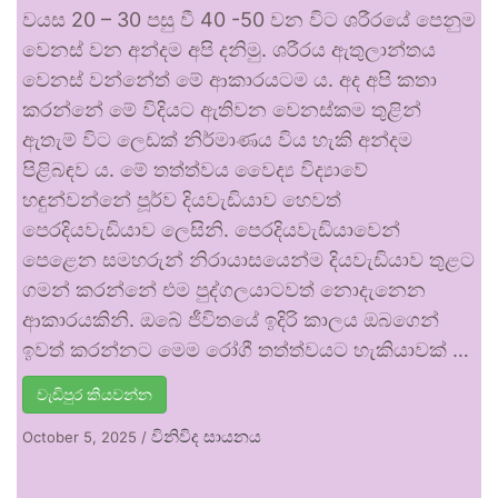
වයස 20 – 30 පසු වී 40 -50 වන විට ශරීරයේ පෙනුම
වෙනස් වන අන්දම අපි දනිමු. ශරීරය ඇතුලාන්තය
වෙනස් වන්නේත් මේ ආකාරයටම ය. අද අපි කතා
කරන්නේ මේ විදියට ඇතිවන වෙනස්කම තුළින්
ඇතැම් විට ලෙඩක් නිර්මාණය විය හැකි අන්දම
පිළිබඳව ය. මේ තත්ත්වය වෛද්‍ය විද්‍යාවේ
හඳුන්වන්නේ පූර්ව දියවැඩියාව හෙවත්
පෙරදියවැඩියාව ලෙසිනි. පෙරදියවැඩියාවෙන්
පෙළෙන සමහරුන් නිරායාසයෙන්ම දියවැඩියාව තුළට
ගමන් කරන්නේ එම පුද්ගලයාටවත් නොදැනෙන
ආකාරයකිනි. ඔබේ ජීවිතයේ ඉදිරි කාලය ඔබගෙන්
ඉවත් කරන්නට මෙම රෝගී තත්ත්වයට හැකියාවක් …
වැඩිපුර කියවන්න
විනිවිද සායනය
October 5, 2025
/