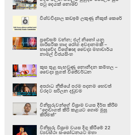
පටු දෙයක් නොවේ
විශ්වවිද්‍යාල කඩඉම් ලකුණු නිකුත් කෙරේ
ප්‍රවේසම් වන්න; එල් නිනෝ යනු
පාරිසරික හෘද රෝග අවදානමකි –
හෘදවේද විශේෂඥ වෛද්‍ය මහාචාර්ය
නාමල් විජයසිංහ
කුස තුළ සැඟවුණු නොනිදන කම්හල –
වෛද්‍ය සුගත් විජේවර්ධන
අපරාධ නීතියේ පරම පදනම හෙවත්
වරදට සරිලන දඬුවම
විනිසුරුවන්ගේ විශ්‍රාම වයස දීර්ඝ කිරීම
“දොවාගත් කිරි කළයට ගොම මුසු
කිරීමක්”
විනිසුරු විශ්‍රාම වයස දිගු කිරීමේ 22
ව්‍යවස්ථා සංශෝධනයට මහා