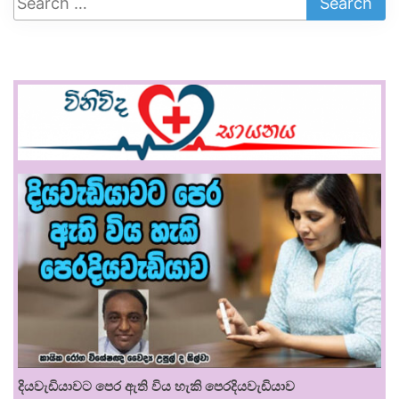
දියවැඩියාවට පෙර ඇති විය හැකි පෙරදියවැඩියාව