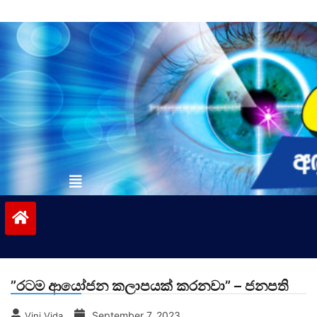
Skip
to
content
vinivida.lk
”රටම ආයෝජන කලාපයක් කරනවා” – ජනපති
September 7, 2023
Vini Vida