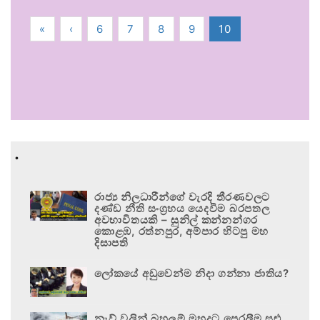
«
‹
6
7
8
9
10
.
රාජ්‍ය නිලධාරීන්ගේ වැරදි තීරණවලට
දණ්ඩ නීති සංග්‍රහය යෙදවීම බරපතල
අවභාවිතයකි – සුනිල් කන්නන්ගර
කොළඹ, රත්නපුර, අම්පාර හිටපු මහ
දිසාපති
ලෝකයේ අඩුවෙන්ම නිදා ගන්නා ජාතිය?
නැව් වලින් බහලුම් මුහුදට පෙරලීම සුළු