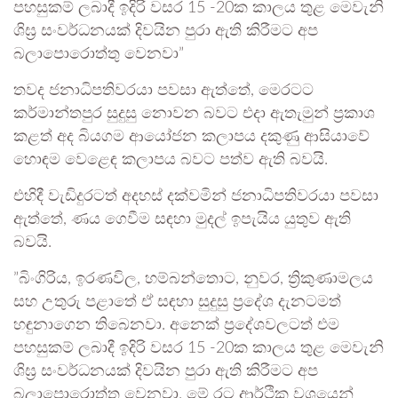
පහසුකම් ලබාදී ඉදිරි වසර 15 -20ක කාලය තුළ මෙවැනි
ශිඝ්‍ර සංවර්ධනයක් දිවයින පුරා ඇති කිරීමට අප
බලාපොරොත්තු වෙනවා”
තවද ජනාධිපතිවරයා පවසා ඇත්තේ, මෙරටට
කර්මාන්තපුර සුදුසු නොවන බවට එදා ඇතැමුන් ප්‍රකාශ
කළත් අද බියගම ආයෝජන කලාපය දකුණු ආසියාවේ
හොඳම වෙළෙඳ කලාපය බවට පත්ව ඇති බවයි.
එහිදී වැඩිදුරටත් අදහස් දක්වමින් ජනාධිපතිවරයා පවසා
ඇත්තේ, ණය ගෙවීම සඳහා මුදල් ඉපැයිය යුතුව ඇති
බවයි.
”බිංගිරිය, ඉරණවිල, හම්බන්තොට, නුවර, ත්‍රිකුණාමලය
සහ උතුරු පළාතේ ඒ සඳහා සුදුසු ප්‍රදේශ දැනටමත්
හඳුනාගෙන තිබෙනවා. අනෙක් ප්‍රදේශවලටත් එම
පහසුකම් ලබාදී ඉදිරි වසර 15 -20ක කාලය තුළ මෙවැනි
ශිඝ්‍ර සංවර්ධනයක් දිවයින පුරා ඇති කිරීමට අප
බලාපොරොත්තු වෙනවා. මේ රට ආර්ථික වශයෙන්