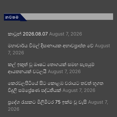
නවතම
කාටූන් 2026.08.07
August 7, 2026
මහාචාර්ය විමල් දිසානායක අභාවප්‍රාප්ත වේ
August
7, 2026
කල් ඉකුත් වූ ඖෂධ තොගයක් සමඟ සැපයුම්
ආයතනයක් වටලයි
August 7, 2026
කෙරවලපිටියේ සිට කොළඹ වරායට තවත් භූගත
විදුලි සම්ප්‍රේෂණ පද්ධතියක්
August 7, 2026
ප්‍රදේශ රැසකට මිලිමීටර 75 ඉක්ම වූ වැසි
August 7,
2026