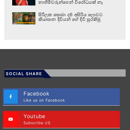
නාහිමිවරුන්ගෙන් විරෝධයක් නෑ
සිරිලක සොබා දම් අසිරිය ලොවට
කියාපාන දිවියන් ගේ දිවි සුරකිමු
SOCIAL SHARE
Facebook
Like us on Facebook
Youtube
Subscribe US