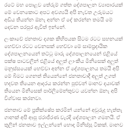
රටේ මහ පොළව තේරුම් ගත්ත දේශපාලන ව්‍යාපාරයක්
මේ වෙනකොට අපට අවශ්‍යයි අපි නැවත උරුමයට
අඩිය තියන්න ඕනෑ අන්න ඒ දේ කරන්න තමයි මේ
දෙවන පරපුර ඇවිත් ඉන්නේ.
ලංකාවේ ජනතාව දශක කිහිපයක සිටම රටට සහනයක්
හෙව්වා රටට වෙනසක් හෙව්වා මේ සාම්ප්‍රදායික
දේශපාලනයෙන් තට්ටු මාරු දේශපාලනයෙන් එළියේ
පක්ෂ පාටවලින් එළියේ අලුත් ලාංකීය මිනිසෙක් අලුත්
මනුස්සයෙක් හෙව්වා අන්න ඒ දේශපාලනය තමයි අපි
මේ බිමට ගෙනත් තියෙන්නේ ජනතාවාදී අලුත් උගත්
හදවත තියෙන ආදරය කරන්න පුළුවන් මානව දයාවක්
තියෙන මිනිසෙක් පාර්ලිමේන්තුවට යවන්න ඕනෑ අපි
විශ්වාස කරනවා.
ජනතාව මේ ප්‍රතික්ෂේප කරමින් යන්නේ අවුරුදු හැත්තෑ
ගානක් අපි ආපු ජරාජීරණ වැරදි දේශපාලන ගමනයි. ඒ
තුලින් ජනතාව ඉල්ලන්නේ හොද මිනිස්සු ටිකක්, මානව