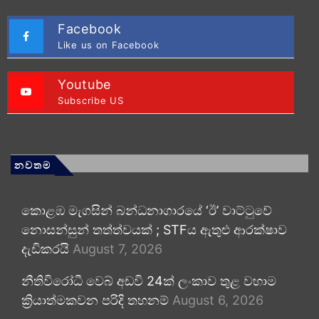
Facebook
Like us on Facebook
Youtube
Subscribe US
නවතම
කොළඹ මැගසින් බන්ධනාගාරයේ ‘ඊ’ වාට්ටුවේ
නොසන්සුන් තත්ත්වයක් ; STFය ඇතුළු ආරක්ෂාව
දැඩිකරයි
August 7, 2026
නීතිවිරෝධී වෙබ් අඩවි 24ක් ලංකාව තුළ වහාම
ක්‍රියාත්මකවන පරිදි තහනම්
August 6, 2026