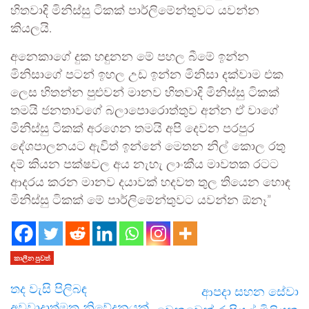
හිතවාදි මිනිස්සු ටිකක් පාර්ලිමේන්තුවට යවන්න
කියලයි.
අනෙකාගේ දුක හඳුනන මේ පහල බීමේ ඉන්න
මිනිසාගේ පටන් ඉහල උඩ ඉන්න මිනිසා දක්වාම එක
ලෙස හිතන්න පුළුවන් මානව හිතවාදි මිනිස්සු ටිකක්
තමයි ජනතාවගේ බලාපොරොත්තුව අන්න ඒ වාගේ
මිනිස්සු ටිකක් අරගෙන තමයි අපි දෙවන පරපුර
දේශපාලනයට ඇවිත් ඉන්නේ මෙතන නිල් කොල රතු
දම් කියන පක්ෂවල අය නැහැ ලාංකීය මාවතක රටට
ආදරය කරන මානව දයාවක් හදවත තුල තියෙන හොඳ
මිනිස්සු ටිකක් මේ පාර්ලිමේන්තුවට යවන්න ඕනෑ”
කාලීන පුවත්
තද වැසි පිලිබඳ
ආපදා සහන සේවා
අවවාදාත්මක නිවේදනයක්