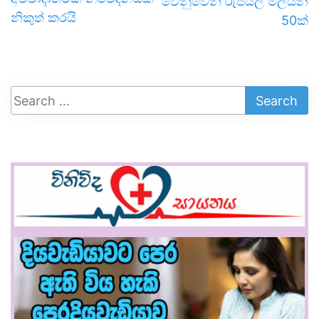
වෙනුවෙන් රුපියල් මිලියන
නිකුත් කරයි
50ක්