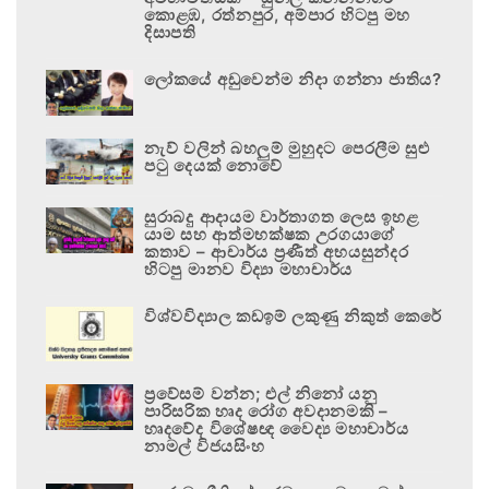
කොළඹ, රත්නපුර, අම්පාර හිටපු මහ
දිසාපති
ලෝකයේ අඩුවෙන්ම නිදා ගන්නා ජාතිය?
නැව් වලින් බහලුම් මුහුදට පෙරලීම සුළු
පටු දෙයක් නොවේ
සුරාබදු ආදායම වාර්තාගත ලෙස ඉහළ
යාම සහ ආත්මභක්ෂක උරගයාගේ
කතාව – ආචාර්ය ප්‍රණීත් අභයසුන්දර
හිටපු මානව විද්‍යා මහාචාර්ය
විශ්වවිද්‍යාල කඩඉම් ලකුණු නිකුත් කෙරේ
ප්‍රවේසම් වන්න; එල් නිනෝ යනු
පාරිසරික හෘද රෝග අවදානමකි –
හෘදවේද විශේෂඥ වෛද්‍ය මහාචාර්ය
නාමල් විජයසිංහ