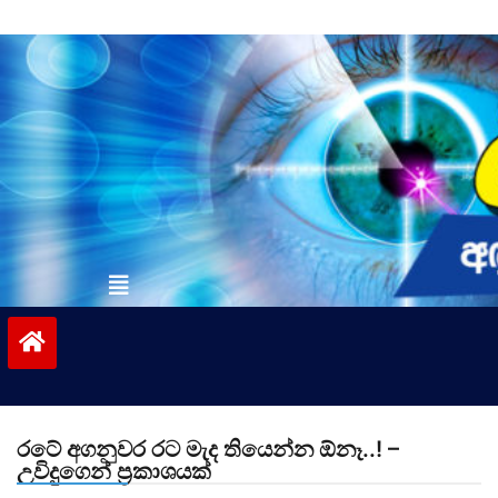
Skip
to
content
vinivida.lk
රටේ අගනුවර රට මැද තියෙන්න ඕනෑ..! –
උවිදුගෙන් ප්‍රකාශයක්