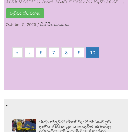
ඉවත් කරන්නට මෙම රෝගී තත්ත්වයට හැකියාවක් …
වැඩිපුර කියවන්න
විනිවිද සායනය
October 5, 2025
/
«
‹
6
7
8
9
10
.
රාජ්‍ය නිලධාරීන්ගේ වැරදි තීරණවලට
දණ්ඩ නීති සංග්‍රහය යෙදවීම බරපතල
අවභාවිතයකි – සුනිල් කන්නන්ගර