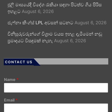
ජූලි මාසයේදී විදේශ රැකියා සඳහා පිටත්ව ගිය පිරිස
ඉහළට
August 6, 2026
ජැෆ්නා කිංග්ස් LPL අවසන් සටනට
August 6, 2026
විනිසුරුවරුන්ගේ විශ්‍රාම වයස ඉහළ දැමීමෙන් නඩු
ප්‍රමාදයට විසඳුමක් නැහැ
August 6, 2026
CONTACT US
Name
*
Email
*