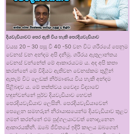
දියවැඩියාවට පෙර ඇති විය හැකි පෙරදියවැඩියාව
වයස 20 – 30 පසු වී 40 -50 වන විට ශරීරයේ පෙනුම
වෙනස් වන අන්දම අපි දනිමු. ශරීරය ඇතුලාන්තය
වෙනස් වන්නේත් මේ ආකාරයටම ය. අද අපි කතා
කරන්නේ මේ විදියට ඇතිවන වෙනස්කම තුළින්
ඇතැම් විට ලෙඩක් නිර්මාණය විය හැකි අන්දම
පිළිබඳව ය. මේ තත්ත්වය වෛද්‍ය විද්‍යාවේ
හඳුන්වන්නේ පූර්ව දියවැඩියාව හෙවත්
පෙරදියවැඩියාව ලෙසිනි. පෙරදියවැඩියාවෙන්
පෙළෙන සමහරුන් නිරායාසයෙන්ම දියවැඩියාව තුළට
ගමන් කරන්නේ එම පුද්ගලයාටවත් නොදැනෙන
ආකාරයකිනි. ඔබේ ජීවිතයේ ඉදිරි කාලය ඔබගෙන්