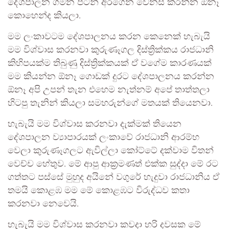
දේශපාලන ගමන පටන් අරගෙන වෙනස කරන්න ඕනෑ
කොහෙන්ද කියලා.
මම ලංකාවටම දේශපාලනය කරන කෙනෙක් හැබැයි
මම විශ්වාස කරනවා කුරුණෑගල දිස්ත්‍රික්කය රාජධානි
කිහිපයක්ම තිබුණු දිස්ත්‍රික්කයක් ඒ වගේම කාරණයක්
මම කියන්න ඕනෑ ගොඩක් දුරට දේශපාලනය කරන්න
ඕනෑ අපි උපන් තැන එහෙම නැත්නම් අපේ තාත්තලා
හිටපු තැනින් කියලා සමහරුන්ගේ මතයක් තියෙනවා.
හැබැයි මම විශ්වාස කරනවා දැක්මක් තියෙන
දේශපාලන ව්‍යාපාරයක් ලංකාවේ රාජධානි ආරම්භ
වෙලා කුරුණෑගලට ඇවිල්ලා කෝට්ටේ දක්වාම විතන්
වෙච්ච හේතුව. මේ ආපු ආක්‍රමණත් එක්ක සුද්දා මේ රට
ගත්තට පස්සේ මුහුද අයිනේ වගුරේ හැදුවා රාජධානිය ඒ
තමයි කොළඹ මම මේ කොළඹට විරුද්ධව කතා
කරනවා නෙවෙයි.
හැබැයි මම විශ්වාස කරනවා කවදා හරි දවසක මේ