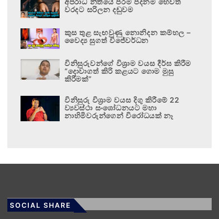
අපරාධ නීතියේ පරම පදනම හෙවත්
වරදට සරිලන දඬුවම
කුස තුළ සැඟවුණු නොනිදන කම්හල –
වෛද්‍ය සුගත් විජේවර්ධන
විනිසුරුවන්ගේ විශ්‍රාම වයස දීර්ඝ කිරීම
“දොවාගත් කිරි කළයට ගොම මුසු
කිරීමක්”
විනිසුරු විශ්‍රාම වයස දිගු කිරීමේ 22
ව්‍යවස්ථා සංශෝධනයට මහා
නාහිමිවරුන්ගෙන් විරෝධයක් නෑ
SOCIAL SHARE