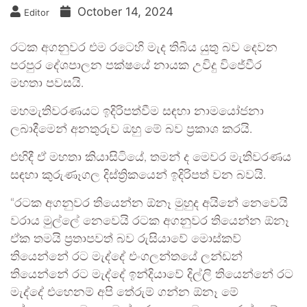
October 14, 2024
Editor
රටක අගනුවර එම රටෙහි මැද තිබිය යුතු බව දෙවන
පරපුර දේශපාලන පක්ෂයේ නායක උවිදු විජේවීර
මහතා පවසයි.
මහමැතිවරණයට ඉදිරිපත්වීම සඳහා නාමයෝජනා
ලබාදීමෙන් අනතුරුව ඔහු මේ බව ප්‍රකාශ කරයි.
එහිදී ඒ මහතා‌ කියාසිටියේ, තමන් ද මෙවර මැතිවරණය
සඳහා කුරුණෑගල දිස්ත්‍රිකයෙන් ඉදිරිපත් වන බවයි.
“රටක අගනුවර තියෙන්න ඕනෑ මුහුද අයිනේ නෙවෙයි
වරාය මුල්ලේ නෙවෙයි රටක අගනුවර තියෙන්න ඕනෑ
ඒක තමයි ප්‍රතාපවත් බව රුසියාවේ මොස්කව්
තියෙන්නේ රට මැද්දේ එංගලන්තයේ ලන්ඩන්
තියෙන්නේ රට මැද්දේ ඉන්දියාවේ දිල්ලි තියෙන්නේ රට
මැද්දේ එහෙනම් අපි තේරුම් ගන්න ඕනෑ මේ