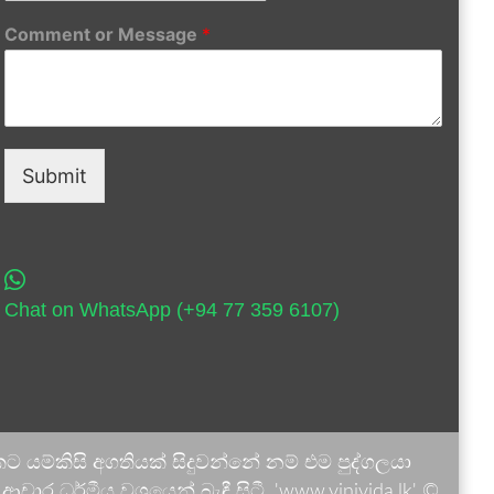
Comment or Message
*
Submit
Chat on WhatsApp (+94 77 359 6107)
 යම්කිසි අගතියක් සිදුවන්නේ නම් එම පුද්ගලයා
ාර ධර්මීය වශයෙන් බැඳී සිටී. 'www.vinivida.lk' ©