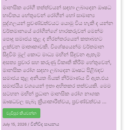
මානසික රෝගී තත්ත්වයන් සඳහා ලබාදෙන ඖෂධ
භාවිතය හේතුවෙන් රෝගීන් හෝ සාමාන්‍ය
පුද්ගලයන් ප්‍රචණ්ඩත්වයට යොමු විය හැකි ද යන්න
වර්තමානයේ රෝගීන්ගේ භාරකරුවන් මෙන්ම
පොදු සමාජය තුළ ද නිරන්තරයෙන් කතාබහට
ලක්වන මාතෘකාවකි. විශේෂයෙන්ම වර්තමාන
සිදුවීම් මුල් කොට මාධ්‍ය මඟින් සිදුවන ඇතැම්
අසත්‍ය ප්‍රචාර සහ කරුණු විකෘති කිරීම් හේතුවෙන්,
මානසික රෝග සඳහා ලබාදෙන ඖෂධ පිළිබඳව
සමාජය තුළ අනියත බියක් නිර්මාණය වී ඇත.එය
සමාජයීය වශයෙන් ඉතා අහිතකර තත්වයකි. මෙම
සටහන මඟින් ප්‍රධාන මානසික රෝග නාශක
ඖෂධවල සැබෑ ක්‍රියාකාරීත්වය, ප්‍රචණ්ඩත්වය …
වැඩිපුර කියවන්න
විනිවිද සායනය
July 15, 2026
/