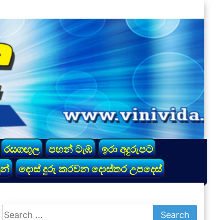
රසගඟුල
පහන් ටැඹ
ඉරා අදුරුපට
න්
දොස් දුරු කරවන දොස්තර උපදෙස්