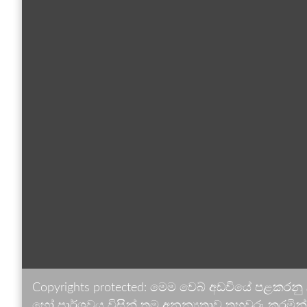
Copyrights protected: මෙම වෙබ් අඩවියේ පළකරනු
හෝ පාර්ශවය විසින් තම අනන්‍යතාව තහවුරු කරමින් ඉ