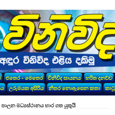
්
එතෙර - මෙතෙර
විනිවිද සායනය
හරිත දනව්ව
කය
උරුමයක අසිරිය
නිතර නොඇසෙන කතා
කාටූ
ති පාලන මධ්‍යස්ථානය භාර ගත යුතුයි