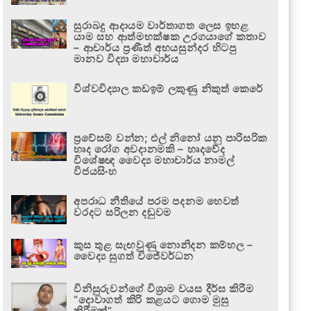
සුරාබදු ආදායම වාර්තාගත ලෙස ඉහළ
යාම සහ ආත්මභක්ෂක උරගයාගේ කතාව
– ආචාර්ය ප්‍රණීත් අභයසුන්දර හිටපු
මානව විද්‍යා මහාචාර්ය
විශ්වවිද්‍යාල කඩඉම් ලකුණු නිකුත් කෙරේ
ප්‍රවේසම් වන්න; එල් නිනෝ යනු පාරිසරික
හෘද රෝග අවදානමකි – හෘදවේද
විශේෂඥ වෛද්‍ය මහාචාර්ය නාමල්
විජයසිංහ
අපරාධ නීතියේ පරම පදනම හෙවත්
වරදට සරිලන දඬුවම
කුස තුළ සැඟවුණු නොනිදන කම්හල –
වෛද්‍ය සුගත් විජේවර්ධන
විනිසුරුවන්ගේ විශ්‍රාම වයස දීර්ඝ කිරීම
“දොවාගත් කිරි කළයට ගොම මුසු
කිරීමක්”