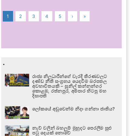
1
2
3
4
5
›
»
.
රාජ්‍ය නිලධාරීන්ගේ වැරදි තීරණවලට
දණ්ඩ නීති සංග්‍රහය යෙදවීම බරපතල
අවභාවිතයකි – සුනිල් කන්නන්ගර
කොළඹ, රත්නපුර, අම්පාර හිටපු මහ
දිසාපති
ලෝකයේ අඩුවෙන්ම නිදා ගන්නා ජාතිය?
නැව් වලින් බහලුම් මුහුදට පෙරලීම සුළු
පටු දෙයක් නොවේ