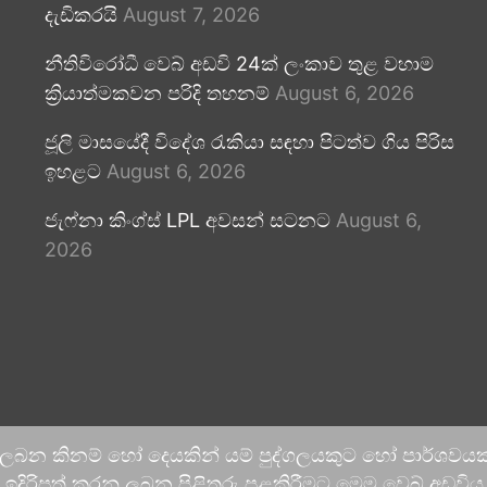
දැඩිකරයි
August 7, 2026
නීතිවිරෝධී වෙබ් අඩවි 24ක් ලංකාව තුළ වහාම
ක්‍රියාත්මකවන පරිදි තහනම්
August 6, 2026
ජූලි මාසයේදී විදේශ රැකියා සඳහා පිටත්ව ගිය පිරිස
ඉහළට
August 6, 2026
ජැෆ්නා කිංග්ස් LPL අවසන් සටනට
August 6,
2026
 ලබන කිනම් හෝ දෙයකින් යම් පුද්ගලයකුට හෝ පාර්ශවයකට
දිරිපත් කරනු ලබන පිළිතුරු පළකිරීමට මෙම වෙබ් අඩවිය ආච