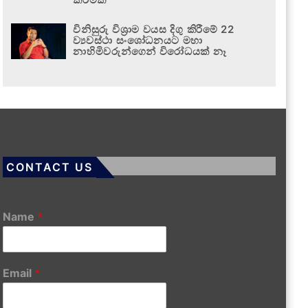
විනිසුරු විශ්‍රාම වයස දිගු කිරීමේ 22
ව්‍යවස්ථා සංශෝධනයට මහා
නාහිමිවරුන්ගෙන් විරෝධයක් නෑ
CONTACT US
Name
*
Email
*