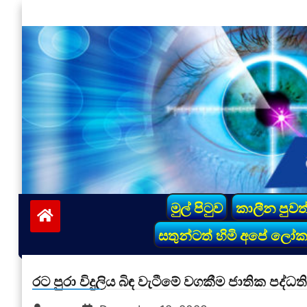
Skip
to
content
vinivida.lk
මුල් පිටුව
කාලීන පුවත
සතුන්ටත් හිමි අපේ ලෝ
රට පුරා විදුලිය බිඳ වැටීමේ වගකීම ජාතික පද්ධ