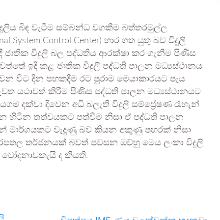
දුලිය බිඳ වැටීම සම්බන්ධ වගකීම බත්තරමුල්ල
l System Control Center) භාර ගත යුතු බව විදුලි
 දී ජාතික විදුලි බල පද්ධතිය ආරක්ෂා කර ගැනීම පිණිස
්තේ ඉදි කළ ජාතික විදුලි පද්ධති පාලන මධ්‍යස්ථානය
ේ වන විට දින පහකදීම රට පුරාම මෙයාකාරයට පැය
නැවත යථාවත් කිරීම පිණිස පද්ධති පාලන මධ්‍යස්ථානයට
දක්වා දිවෙන අධි බලැති විදුලි සම්ප්‍රේෂණ රැහැන්
ඇන හිටින තත්වයකට පත්වීම නිසා ඒ පද්ධති පාලන
ැහැන් මාර්ගයකට වැදුණු බව කියන අකුණු පහරක් නිසා
බරපතල තර්ජනයක් බවත් පවසන ඔව්හු මෙය ලංකා විදුලි
චෝදනාවකැයි ද කියති.
යි