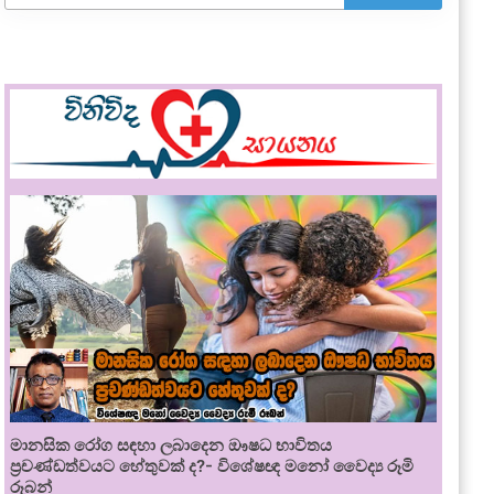
මානසික රෝග සඳහා ලබාදෙන ඖෂධ භාවිතය
ප්‍රචණ්ඩත්වයට හේතුවක් ද?- විශේෂඥ මනෝ වෛද්‍ය රූමි
රූබන්